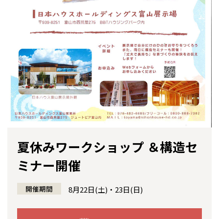
感謝訪問・長期保証
理想の木材「檜」
平屋の家
選ばれる理由
賃貸併用住宅のメリット
分譲住宅・土地
直営工事
外観・インテリア集
リフォームの流れ
安心のサポートシステム
分譲マンション
1メーターモジュール
WEB住宅展示場
介護保険利用で快適リフォーム
商品紹介
分譲マンション トップ
トランクルーム
冷暖房標準装備
暮らし方提案
展示場案内
ワザックとは
会社情報
24時間対応コールセンター
住まいのコラム
高い信頼性
会社情報 トップ
お問い合わせ
デザイン賞各種受賞
住まいのお手入れ集
安心の管理体制
ニュースリリース
会員サイト
夏休みワークショップ ＆構造セ
セントラルヒーティング
ミナー開催
全国の展示場
お近くのイベント
ギャラリー
代表ごあいさつ
開催期間
8月22日(土)・23日(日)
企業理念
北海道
北海道
会社概要