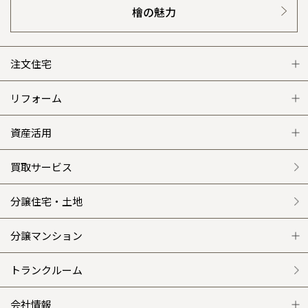
檜の魅力
注文住宅
注文住宅 トップ
リフォーム
グレートステージ
リフォーム トップ
資産活用
クレステージ
リフォームメニュー
資産活用 トップ
買取サービス
施工事例
選ばれる理由
賃貸併用住宅のメリット
分譲住宅・土地
平屋の家
リフォームの流れ
安心のサポートシステム
分譲マンション
外観・インテリア集
介護保険利用で快適リフォーム
商品紹介
分譲マンション トップ
トランクルーム
WEB住宅展示場
カタログ請求（無料）
展示場案内
ワザックとは
会社情報