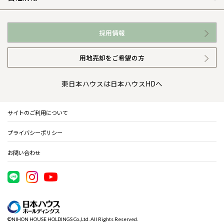
お近くの展示場
高い信頼性
会社情報 トップ
採用情報
イベント情報
安心の管理体制
ニュースリリース
用地売却をご希望の方
カタログ請求（無料）
ギャラリー
代表ごあいさつ
東日本ハウスは日本ハウスHDへ
暮らし方提案
企業理念
サイトのご利用について
住まいのコラム
会社概要
プライバシーポリシー
住まいのお手入れ集
事業部紹介
お問い合わせ
IR情報
電子公告
©NIHON HOUSE HOLDINGS Co.,Ltd. All Rights Reserved.
木材調達指針