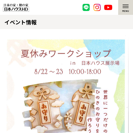
イベント情報
脱炭素・檜の家
環境にやさしい、脱炭素社会の住宅
選ばれる理由
檜・木造住宅
檜の魅力
耐震構造
檜の魅力 トップ
注文住宅
高耐久住宅
檜と日本人
注文住宅 トップ
施工事例
高断熱・高気密の家
1000年を超えて生きる檜
グレートステージ
リフォーム
エネルギー自給自足
知られざる檜の効果・作用
クレステージ
リフォーム トップ
資産活用
ZEH特集
檜の住まいデザイン
施工事例
リフォームメニュー
資産活用 トップ
買取サービス