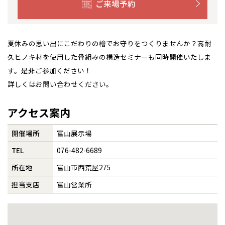
札幌
札幌
ご来場予約
札幌
東北
東北
小樽
事業部紹介
青森県
八戸
道央
青森
甲信越・北陸
甲信越・北陸
道央
苫小牧千歳
青森
夏休みの思い出にこだわりの檜でお守りをつくりませんか？高耐
小樽
IR情報
新潟県
新潟
道北
秋田
新潟
関東
関東
久ヒノキ材を使用した骨組みの構造セミナーも同時開催いたしま
秋田県
秋田
長岡
道北
旭川
す。是非ご参加ください！
木材調達指針
東京都
世田谷
道南
岩手
山梨
東京
東海
東海
岩手県
盛岡
詳しくはお問い合わせください。
山梨県
甲府
道南
函館
八王子
北上
グループ会社紹介
室蘭
愛知県
名古屋
道東
山形
長野
神奈川
愛知
近畿
近畿
長野県
長野
神奈川県
横浜
アクセス案内
山形県
山形
豊橋
松本
道東
帯広
湘南
CMギャラリー
大阪府
大阪
釧路
宮城
富山
埼玉
岐阜
大阪
中国・四国
中国・四国
相模
宮城県
仙台
開催場所
富山展示場
岐阜県
岐阜
富山県
富山
採用情報
京都府
京都
TEL
076-482-6689
埼玉県
埼玉
岡山県
岡山
福島県
郡山
福島
石川
千葉
静岡
京都
岡山
九州
九州
静岡県
静岡
石川県
金沢
所沢
福島
浜松
所在地
富山市西荒屋275
兵庫県
姫路
香川県
高松
いわき
福岡県
福岡
福井県
福井
福井
茨城
三重
兵庫
香川
福岡
千葉県
千葉
担当支店
富山営業所
分譲マンション
会津
三重県
四日市
奈良県
奈良
柏
愛媛県
松山
佐賀県
佐賀
栃木
奈良
愛媛
佐賀
※現住所のある都道府県以外の建築予定地の方でも
現住所の有るお近
茨城県
水戸
熊本県
熊本
くの展示場又は店舗にお問合せください。
移住の計画の方もご相談対