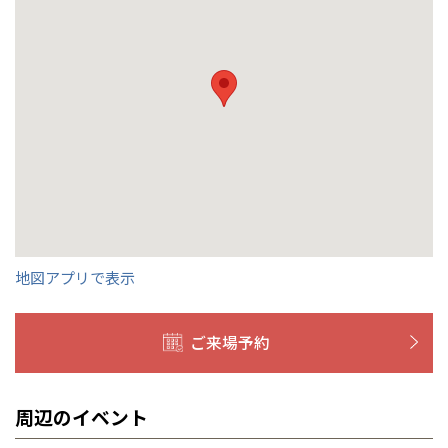
群馬
滋賀
鳥取
熊本
応します。お気軽にご相談ください。
栃木県
宇都宮
大分県
大分
小山
和歌山
島根
大分
宮崎県
宮崎
群馬県
群馬
伊勢崎
広島
宮崎
鹿児島県
鹿児島
山口
鹿児島
徳島
長崎
高知
沖縄
地図アプリで表示
ご来場予約
周辺のイベント