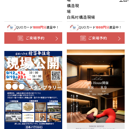
構造現
白馬村構造現場
QUOカード
円分
進呈中！
QUOカード
円分
進呈中！
1000
1000
ご来場予約
ご来場予約