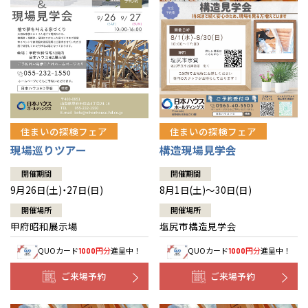
住まいの探検フェア
住まいの探検フェア
構造現場見学会
現場巡りツアー
開催期間
開催期間
8月1日(土)～30日(日)
9月26日(土)・27日(日)
開催場所
開催場所
塩尻市構造見学会
甲府昭和展示場
QUOカード
円分
進呈中！
QUOカード
円分
進呈中！
1000
1000
ご来場予約
ご来場予約