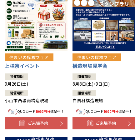
住まいの探検フェア
住まいの探検フェア
上棟祭イベント
構造現場見学会
開催期間
開催期間
9月26日(土)
8月8日(土)・9日(日)
開催場所
開催場所
小山市西城南構造現場
白馬村構造現場
QUOカード
円分
進呈中！
QUOカード
円分
進呈中！
1000
1000
ご来場予約
ご来場予約