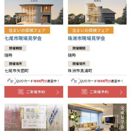
住まいの探検フェア
住まいの探検フェア
七尾市現場見学会
珠洲市現場見学会
開催期間
開催期間
随時
随時
開催場所
開催場所
七尾市矢田町
珠洲市真浦町
QUOカード
円分
進呈中！
QUOカード
円分
進呈中！
1000
1000
ご来場予約
ご来場予約