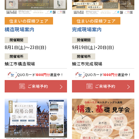
住まいの探検フェア
住まいの探検フェア
構造現場案内
完成現場案内
開催期間
開催期間
8月1日(土)～23日(日)
9月19日(土)・20日(日)
開催場所
開催場所
鯖江市構造現場
鯖江市完成現場
QUOカード
円分
進呈中！
QUOカード
円分
進呈中！
1000
1000
ご来場予約
ご来場予約