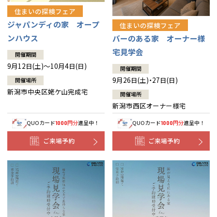
住まいの探検フェア
ジャパンディの家 オープ
住まいの探検フェア
ンハウス
バーのある家 オーナー様
宅見学会
開催期間
9月12日(土)～10月4日(日)
開催期間
9月26日(土)・27日(日)
開催場所
新潟市中央区姥ケ山完成宅
開催場所
新潟市西区オーナー様宅
QUOカード
円分
進呈中！
QUOカード
円分
進呈中！
1000
1000
ご来場予約
ご来場予約