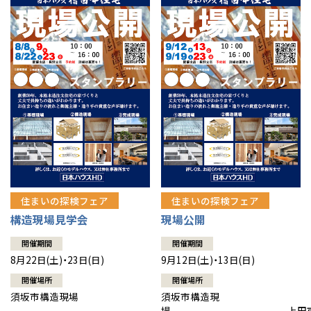
住まいの探検フェア
住まいの探検フェア
構造現場見学会
現場公開
開催期間
開催期間
8月22日(土)・23日(日)
9月12日(土)・13日(日)
開催場所
開催場所
須坂市構造現場
須坂市構造現
場 上田