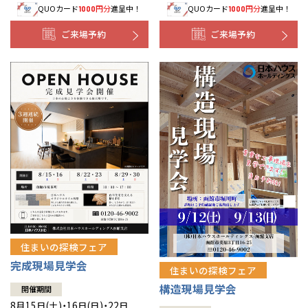
QUOカード
円分
進呈中！
QUOカード
円分
進呈中！
1000
1000
事業部紹介
ご来場予約
ご来場予約
IR情報
木材調達指針
グループ会社紹介
CMギャラリー
採用情報
住まいの探検フェア
完成現場見学会
住まいの探検フェア
構造現場見学会
開催期間
8月15日(土)・16日(日)・22日