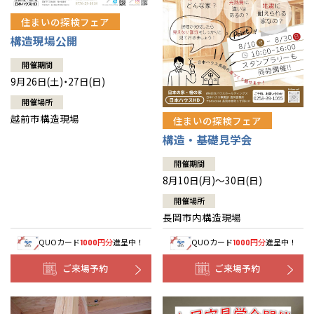
住まいの探検フェア
構造現場公開
開催期間
9月26日(土)・27日(日)
開催場所
越前市構造現場
住まいの探検フェア
構造・基礎見学会
開催期間
8月10日(月)～30日(日)
開催場所
長岡市内構造現場
QUOカード
円分
進呈中！
QUOカード
円分
進呈中！
1000
1000
ご来場予約
ご来場予約