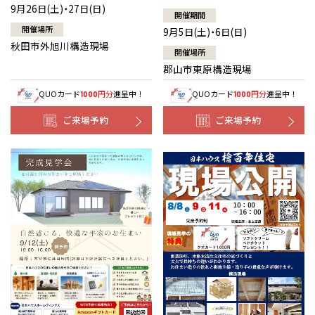
9月26日(土)・27日(日)
開催期間
開催場所
9月5日(土)・6日(日)
秋田市外旭川構造現場
開催場所
郡山市東原構造現場
QUOカード
円分
進呈中！
QUOカード
円分
進呈中！
1000
1000
ご来場予約
ご来場予約