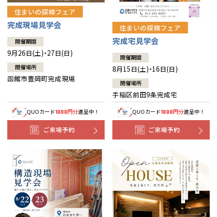
住まいの探検フェア
完成現場見学会
住まいの探検フェア
完成宅見学会
開催期間
9月26日(土)・27日(日)
開催期間
開催場所
8月15日(土)・16日(日)
函館市豊岡町完成現場
開催場所
手稲区前田9条完成宅
QUOカード
円分
進呈中！
QUOカード
円分
進呈中！
1000
1000
ご来場予約
ご来場予約
全国の展示場
お近くのイベント