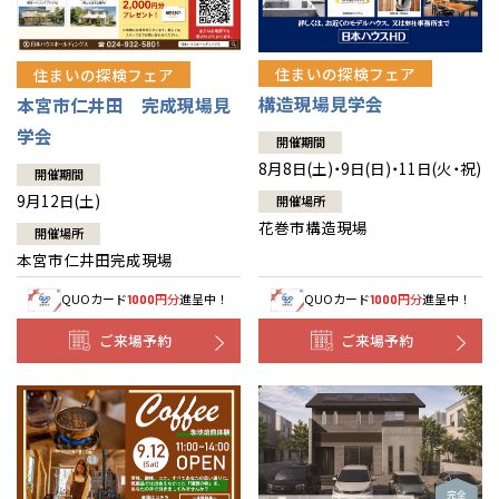
住まいの探検フェア
住まいの探検フェア
構造現場見学会
本宮市仁井田 完成現場見
学会
開催期間
8月8日(土)・9日(日)・11日(火・祝)
開催期間
9月12日(土)
開催場所
花巻市構造現場
開催場所
本宮市仁井田完成現場
QUOカード
円分
進呈中！
QUOカード
円分
進呈中！
1000
1000
ご来場予約
ご来場予約