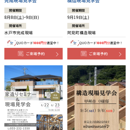
完成現場見学会
構造現場見学会
開催期間
開催期間
8月8日(土)・9日(日)
9月19日(土)
開催場所
開催場所
水戸市完成現場
阿見町構造現場
QUOカード
円分
進呈中！
QUOカード
円分
進呈中！
1000
1000
ご来場予約
ご来場予約