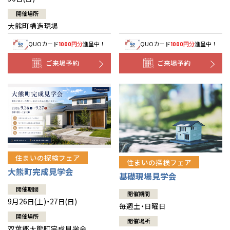
開催場所
大熊町構造現場
QUOカード
円分
進呈中！
QUOカード
円分
進呈中！
1000
1000
ご来場予約
ご来場予約
住まいの探検フェア
住まいの探検フェア
大熊町完成見学会
基礎現場見学会
開催期間
開催期間
9月26日(土)・27日(日)
毎週土・日曜日
開催場所
開催場所
双葉郡大熊町完成見学会