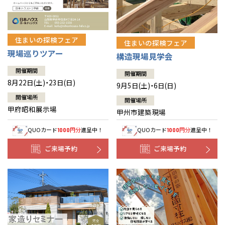
住まいの探検フェア
住まいの探検フェア
現場巡りツアー
構造現場見学会
開催期間
開催期間
8月22日(土)・23日(日)
9月5日(土)・6日(日)
開催場所
開催場所
甲府昭和展示場
甲州市建築現場
QUOカード
円分
進呈中！
QUOカード
円分
進呈中！
1000
1000
ご来場予約
ご来場予約