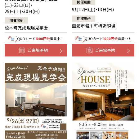
開催期間
(土)・23日(日)・
9月12日(土)・13日(日)
29日(土)・30日(日)
開催場所
開催場所
函館市堀川町構造現場
榎本町完成現場見学会
QUOカード
円分
進呈中！
QUOカード
円分
進呈中！
1000
1000
ご来場予約
ご来場予約