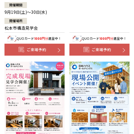
開催期間
9月19日(土)～30日(水)
開催場所
松本市構造見学会
QUOカード
円分
進呈中！
QUOカード
円分
進呈中！
1000
1000
ご来場予約
ご来場予約