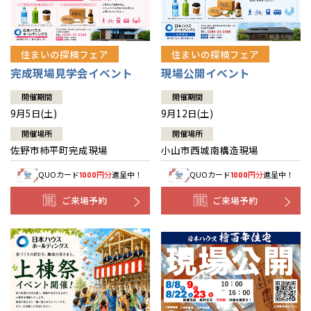
住まいの探検フェア
住まいの探検フェア
完成現場見学会イベント
現場公開イベント
開催期間
開催期間
9月5日(土)
9月12日(土)
開催場所
開催場所
佐野市柿平町完成現場
小山市西城南構造現場
QUOカード
円分
進呈中！
QUOカード
円分
進呈中！
1000
1000
ご来場予約
ご来場予約