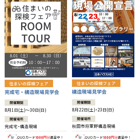
佐賀県
佐賀
栃木
奈良
愛媛
佐賀
※現住所のある都道府県以外の建築予定地の方でも
現住所の有るお近
茨城県
水戸
熊本県
熊本
くの展示場又は店舗にお問合せください。
移住の計画の方もご相談対
群馬
滋賀
鳥取
熊本
応します。お気軽にご相談ください。
栃木県
宇都宮
大分県
大分
小山
和歌山
島根
大分
宮崎県
宮崎
群馬県
群馬
伊勢崎
広島
宮崎
鹿児島県
鹿児島
山口
鹿児島
徳島
長崎
住まいの探検フェア
住まいの探検フェア
構造現場見学会
完成宅・構造現場見学会
高知
沖縄
開催期間
開催期間
8月22日(土)・23日(日)
8月1日(土)～30日(日)
開催場所
開催場所
秋田市将軍野構造現場
完成宅・構造現場
QUOカード
円分
進呈中！
QUOカード
円分
進呈中！
1000
1000