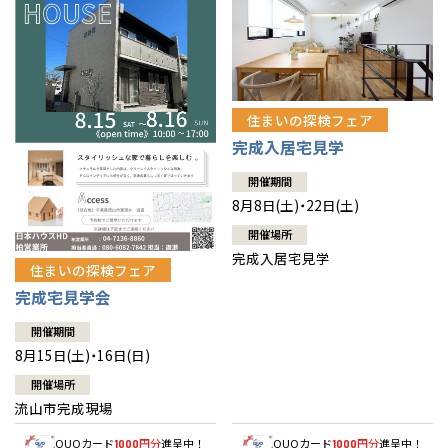
住まいの探検フェア
完成入居宅見学
開催期間
8月8日(土)・22日(土)
開催場所
完成入居宅見学
住まいの探検フェア
完成宅見学会
開催期間
8月15日(土)・16日(日)
開催場所
流山市完成現場
QUOカード
円分
進呈中！
QUOカード
円分
進呈中！
1000
1000