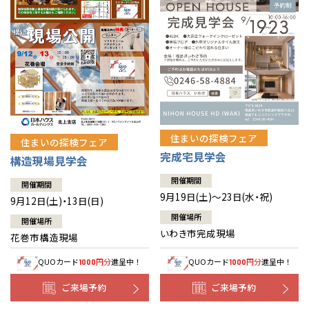
住まいの探検フェア
住まいの探検フェア
完成宅見学会
構造現場見学会
開催期間
開催期間
9月19日(土)～23日(水・祝)
9月12日(土)・13日(日)
開催場所
開催場所
いわき市完成現場
花巻市構造現場
QUOカード
円分
進呈中！
QUOカード
円分
進呈中！
1000
1000
ご来場予約
ご来場予約