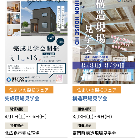
感謝訪問・長期保証
理想の木材「檜」
平屋の家
選ばれる理由
賃貸併用住宅のメリット
分譲住宅・土地
直営工事
外観・インテリア集
リフォームの流れ
安心のサポートシステム
分譲マンション
1メーターモジュール
WEB住宅展示場
介護保険利用で快適リフォーム
商品紹介
分譲マンション トップ
トランクルーム
冷暖房標準装備
暮らし方提案
展示場案内
ワザックとは
会社情報
24時間対応コールセンター
住まいのコラム
高い信頼性
会社情報 トップ
お問い合わせ
デザイン賞各種受賞
住まいのお手入れ集
安心の管理体制
住まいの探検フェア
住まいの探検フェア
ニュースリリース
会員サイト
完成現場見学会
構造現場見学会
セントラルヒーティング
ギャラリー
代表ごあいさつ
開催期間
開催期間
8月1日(土)～16日(日)
8月8日(土)～9日(日)
企業理念
開催場所
開催場所
北広島市完成現場
富岡町構造現場見学会
会社概要