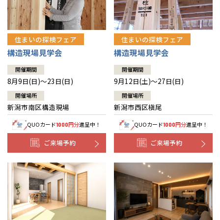
住まいの探検フェア
住まいの探検フェア
構造現場見学会
構造現場見学会
開催期間
開催期間
8月9日(日)～23日(日)
9月12日(土)～27日(日)
開催場所
開催場所
新潟市南区構造現場
新潟市西区槇尾
QUOカード
円分
進呈中！
QUOカード
円分
進呈中！
1000
1000
ご来場予約
ご来場予約