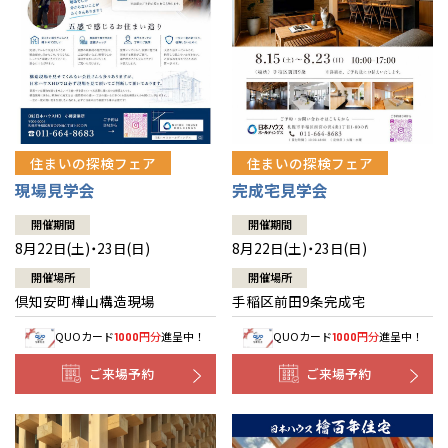
北海道
北海道
札幌
札幌
札幌
東北
東北
小樽
青森県
八戸
道央
青森
甲信越・北陸
甲信越・北陸
道央
苫小牧千歳
青森
小樽
新潟県
新潟
住まいの探検フェア
住まいの探検フェア
道北
秋田
新潟
関東
関東
秋田県
秋田
長岡
道北
旭川
現場見学会
完成宅見学会
東京都
世田谷
道南
岩手
山梨
東京
東海
東海
岩手県
盛岡
山梨県
甲府
開催期間
開催期間
道南
函館
八王子
北上
8月22日(土)・23日(日)
8月22日(土)・23日(日)
室蘭
愛知県
名古屋
道東
山形
長野
神奈川
愛知
近畿
近畿
長野県
長野
神奈川県
横浜
山形県
山形
開催場所
開催場所
豊橋
松本
道東
帯広
湘南
倶知安町樺山構造現場
手稲区前田9条完成宅
大阪府
大阪
釧路
宮城
富山
埼玉
岐阜
大阪
中国・四国
中国・四国
相模
宮城県
仙台
岐阜県
岐阜
富山県
富山
QUOカード
円分
進呈中！
QUOカード
円分
進呈中！
1000
1000
京都府
京都
埼玉県
埼玉
岡山県
岡山
福島県
郡山
福島
石川
千葉
静岡
京都
岡山
九州
九州
静岡県
静岡
石川県
金沢
ご来場予約
ご来場予約
所沢
福島
浜松
兵庫県
姫路
香川県
高松
いわき
福岡県
福岡
福井県
福井
福井
茨城
三重
兵庫
香川
福岡
千葉県
千葉
分譲マンション
会津
三重県
四日市
奈良県
奈良
柏
愛媛県
松山