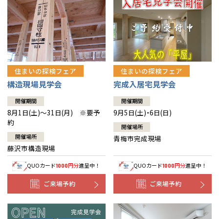
住まいの探検フェア
住まいの探検フェア
構造現場見学会
完成入居宅見学会
開催期間
開催期間
8月1日(土)～31日(月) ※要予
9月5日(土)・6日(日)
約
開催場所
開催場所
青梅市完成現場
藤沢市構造現場
QUOカード
円分
進呈中！
QUOカード
円分
進呈中！
1000
1000
ご来場予約
ご来場予約