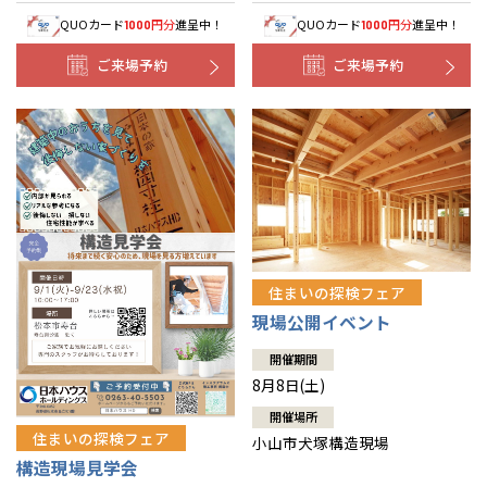
QUOカード
円分
進呈中！
QUOカード
円分
進呈中！
1000
1000
ご来場予約
ご来場予約
住まいの探検フェア
現場公開イベント
開催期間
8月8日(土)
開催場所
住まいの探検フェア
小山市犬塚構造現場
構造現場見学会