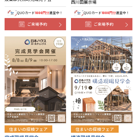
西川田展示場
QUOカード
円分
進呈中！
QUOカード
円分
進呈中！
1000
1000
ご来場予約
ご来場予約
住まいの探検フェア
住まいの探検フェア