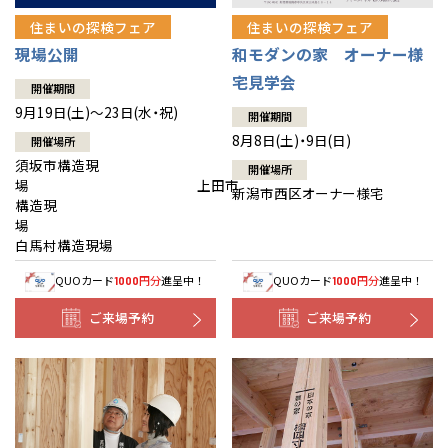
住まいの探検フェア
住まいの探検フェア
現場公開
和モダンの家 オーナー様
宅見学会
開催期間
9月19日(土)～23日(水・祝)
開催期間
8月8日(土)・9日(日)
開催場所
須坂市構造現
開催場所
場 上田市
新潟市西区オーナー様宅
構造現
場
白馬村構造現場
QUOカード
円分
進呈中！
QUOカード
円分
進呈中！
1000
1000
ご来場予約
ご来場予約