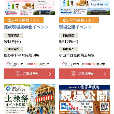
住まいの探検フェア
住まいの探検フェア
完成現場見学会イベント
現場公開イベント
開催期間
開催期間
9月5日(土)
9月12日(土)
開催場所
開催場所
佐野市柿平町完成現場
小山市西城南構造現場
QUOカード
円分
進呈中！
QUOカード
円分
進呈中！
1000
1000
ご来場予約
ご来場予約