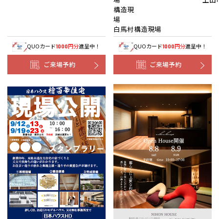
構造現
白馬村構造現場
QUOカード
円分
進呈中！
QUOカード
円分
進呈中！
1000
1000
ご来場予約
ご来場予約