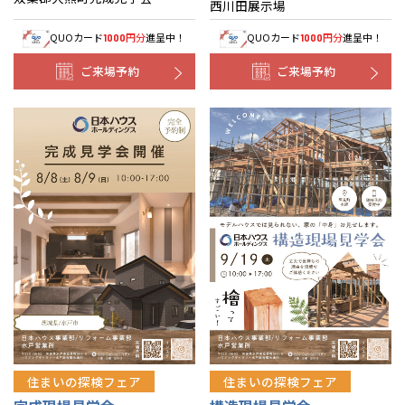
西川田展示場
QUOカード
円分
進呈中！
QUOカード
円分
進呈中！
1000
1000
ご来場予約
ご来場予約
住まいの探検フェア
住まいの探検フェア