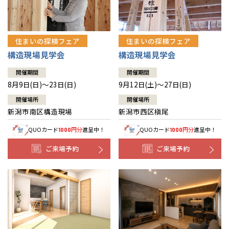
住まいの探検フェア
住まいの探検フェア
構造現場見学会
構造現場見学会
開催期間
開催期間
8月9日(日)～23日(日)
9月12日(土)～27日(日)
開催場所
開催場所
新潟市南区構造現場
新潟市西区槇尾
QUOカード
円分
進呈中！
QUOカード
円分
進呈中！
1000
1000
ご来場予約
ご来場予約