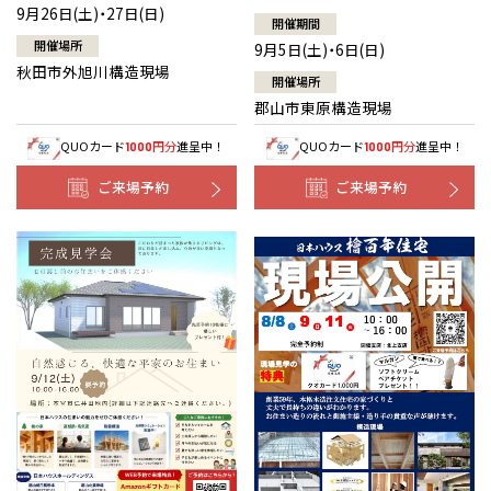
9月26日(土)・27日(日)
開催期間
開催場所
9月5日(土)・6日(日)
秋田市外旭川構造現場
開催場所
郡山市東原構造現場
QUOカード
円分
進呈中！
QUOカード
円分
進呈中！
1000
1000
ご来場予約
ご来場予約