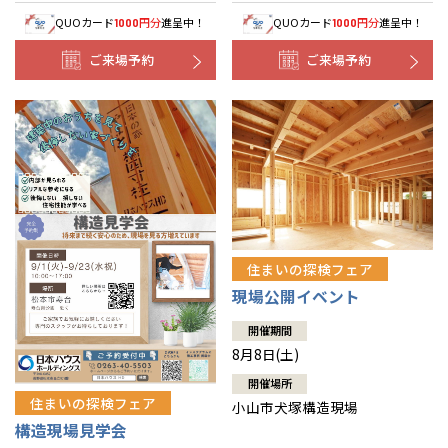
QUOカード
円分
進呈中！
QUOカード
円分
進呈中！
1000
1000
ご来場予約
ご来場予約
住まいの探検フェア
現場公開イベント
開催期間
8月8日(土)
開催場所
住まいの探検フェア
小山市犬塚構造現場
構造現場見学会