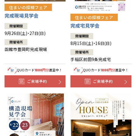
住まいの探検フェア
完成現場見学会
住まいの探検フェア
完成宅見学会
開催期間
9月26日(土)・27日(日)
開催期間
開催場所
8月15日(土)・16日(日)
函館市豊岡町完成現場
開催場所
手稲区前田9条完成宅
QUOカード
円分
進呈中！
QUOカード
円分
進呈中！
1000
1000
ご来場予約
ご来場予約
全国の展示場
お近くのイベント