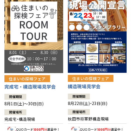
佐賀県
佐賀
栃木
奈良
愛媛
佐賀
※現住所のある都道府県以外の建築予定地の方でも
現住所の有るお近
茨城県
水戸
熊本県
熊本
くの展示場又は店舗にお問合せください。
移住の計画の方もご相談対
群馬
滋賀
鳥取
熊本
応します。お気軽にご相談ください。
栃木県
宇都宮
大分県
大分
小山
和歌山
島根
大分
宮崎県
宮崎
群馬県
群馬
伊勢崎
広島
宮崎
鹿児島県
鹿児島
山口
鹿児島
徳島
長崎
住まいの探検フェア
住まいの探検フェア
構造現場見学会
完成宅・構造現場見学会
高知
沖縄
開催期間
開催期間
8月22日(土)・23日(日)
8月1日(土)～30日(日)
開催場所
開催場所
秋田市将軍野構造現場
完成宅・構造現場
QUOカード
円分
進呈中！
QUOカード
円分
進呈中！
1000
1000