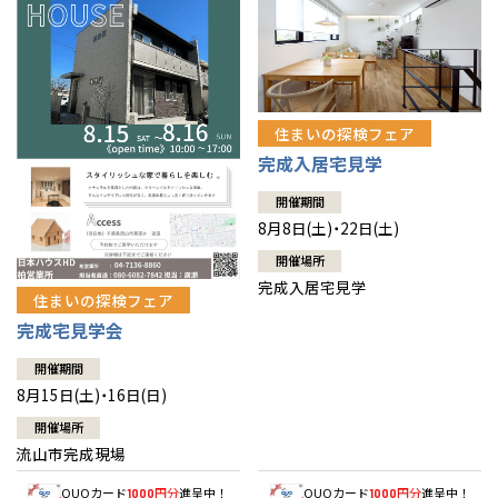
住まいの探検フェア
完成入居宅見学
開催期間
8月8日(土)・22日(土)
開催場所
完成入居宅見学
住まいの探検フェア
完成宅見学会
開催期間
8月15日(土)・16日(日)
開催場所
流山市完成現場
QUOカード
円分
進呈中！
QUOカード
円分
進呈中！
1000
1000