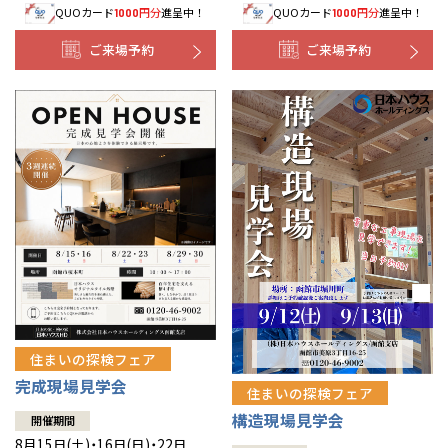
QUOカード
円分
進呈中！
QUOカード
円分
進呈中！
1000
1000
事業部紹介
ご来場予約
ご来場予約
IR情報
木材調達指針
グループ会社紹介
CMギャラリー
採用情報
住まいの探検フェア
完成現場見学会
住まいの探検フェア
構造現場見学会
開催期間
8月15日(土)・16日(日)・22日