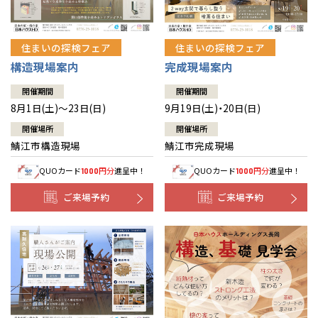
住まいの探検フェア
住まいの探検フェア
構造現場案内
完成現場案内
開催期間
開催期間
8月1日(土)～23日(日)
9月19日(土)・20日(日)
開催場所
開催場所
鯖江市構造現場
鯖江市完成現場
QUOカード
円分
進呈中！
QUOカード
円分
進呈中！
1000
1000
ご来場予約
ご来場予約