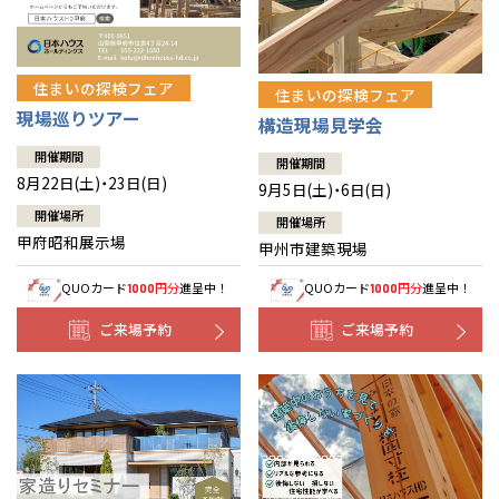
住まいの探検フェア
住まいの探検フェア
現場巡りツアー
構造現場見学会
開催期間
開催期間
8月22日(土)・23日(日)
9月5日(土)・6日(日)
開催場所
開催場所
甲府昭和展示場
甲州市建築現場
QUOカード
円分
進呈中！
QUOカード
円分
進呈中！
1000
1000
ご来場予約
ご来場予約