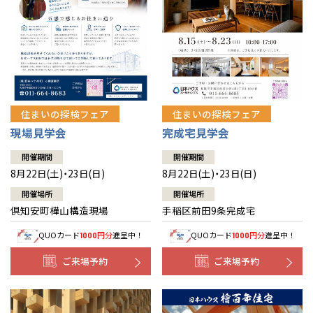
北海道
北海道
札幌
札幌
札幌
東北
東北
小樽
青森県
八戸
道央
青森
甲信越・北陸
甲信越・北陸
道央
苫小牧千歳
青森
小樽
新潟県
新潟
住まいの探検フェア
住まいの探検フェア
道北
秋田
新潟
関東
関東
秋田県
秋田
長岡
道北
旭川
現場見学会
完成宅見学会
東京都
世田谷
道南
岩手
山梨
東京
東海
東海
岩手県
盛岡
山梨県
甲府
開催期間
開催期間
道南
函館
八王子
北上
8月22日(土)・23日(日)
8月22日(土)・23日(日)
室蘭
愛知県
名古屋
道東
山形
長野
神奈川
愛知
近畿
近畿
長野県
長野
神奈川県
横浜
山形県
山形
開催場所
開催場所
豊橋
松本
道東
帯広
湘南
倶知安町樺山構造現場
手稲区前田9条完成宅
大阪府
大阪
釧路
宮城
富山
埼玉
岐阜
大阪
中国・四国
中国・四国
相模
宮城県
仙台
岐阜県
岐阜
富山県
富山
QUOカード
円分
進呈中！
QUOカード
円分
進呈中！
1000
1000
京都府
京都
埼玉県
埼玉
岡山県
岡山
福島県
郡山
福島
石川
千葉
静岡
京都
岡山
九州
九州
静岡県
静岡
石川県
金沢
ご来場予約
ご来場予約
所沢
福島
浜松
兵庫県
姫路
香川県
高松
いわき
福岡県
福岡
福井県
福井
福井
茨城
三重
兵庫
香川
福岡
千葉県
千葉
分譲マンション
会津
三重県
四日市
奈良県
奈良
柏
愛媛県
松山