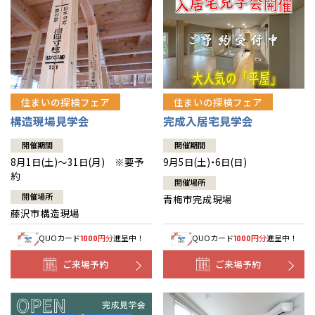
住まいの探検フェア
住まいの探検フェア
構造現場見学会
完成入居宅見学会
開催期間
開催期間
8月1日(土)～31日(月) ※要予
9月5日(土)・6日(日)
約
開催場所
開催場所
青梅市完成現場
藤沢市構造現場
QUOカード
円分
進呈中！
QUOカード
円分
進呈中！
1000
1000
ご来場予約
ご来場予約