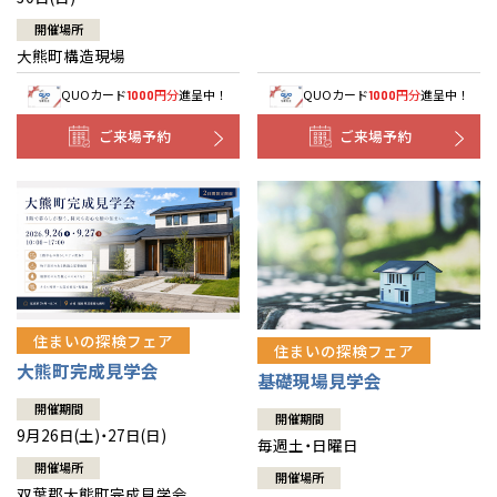
開催場所
大熊町構造現場
QUOカード
円分
進呈中！
QUOカード
円分
進呈中！
1000
1000
ご来場予約
ご来場予約
住まいの探検フェア
住まいの探検フェア
大熊町完成見学会
基礎現場見学会
開催期間
開催期間
9月26日(土)・27日(日)
毎週土・日曜日
開催場所
開催場所
双葉郡大熊町完成見学会