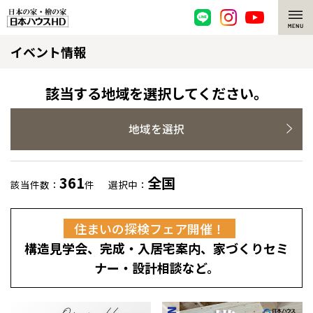
イベント情報
脱炭素・檜の家
環境にやさしい、脱炭素社会の住宅
選ばれる理由
該当する地域を選択してください。
檜・木造住宅
檜の魅力
地域を選択
耐震構造
檜の魅力 トップ
注文住宅
361
全国
該当件数：
件
選択中：
高耐久住宅
檜と日本人
注文住宅 トップ
施工事例
住まいの探検フェア開催！
高断熱・高気密の家
1000年を超えて生きる檜
グレートステージ
リフォーム
構造見学会、完成・入居宅案内、家づくりセミ
エネルギー自給自足
知られざる檜の効果・作用
クレステージ
リフォーム トップ
資産活用
ナー・設計相談など。
ZEH特集
檜の住まいデザイン
施工事例
リフォームメニュー
資産活用 トップ
買取サービス