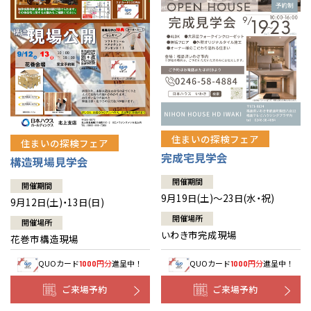
住まいの探検フェア
住まいの探検フェア
完成宅見学会
構造現場見学会
開催期間
開催期間
9月19日(土)～23日(水・祝)
9月12日(土)・13日(日)
開催場所
開催場所
いわき市完成現場
花巻市構造現場
QUOカード
円分
進呈中！
QUOカード
円分
進呈中！
1000
1000
ご来場予約
ご来場予約