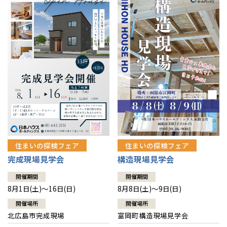
感謝訪問・長期保証
理想の木材「檜」
平屋の家
選ばれる理由
賃貸併用住宅のメリット
分譲住宅・土地
直営工事
外観・インテリア集
リフォームの流れ
安心のサポートシステム
分譲マンション
1メーターモジュール
WEB住宅展示場
介護保険利用で快適リフォーム
商品紹介
分譲マンション トップ
トランクルーム
冷暖房標準装備
暮らし方提案
展示場案内
ワザックとは
会社情報
24時間対応コールセンター
住まいのコラム
高い信頼性
会社情報 トップ
お問い合わせ
デザイン賞各種受賞
住まいのお手入れ集
安心の管理体制
住まいの探検フェア
住まいの探検フェア
ニュースリリース
会員サイト
完成現場見学会
構造現場見学会
セントラルヒーティング
ギャラリー
代表ごあいさつ
開催期間
開催期間
8月1日(土)～16日(日)
8月8日(土)～9日(日)
企業理念
開催場所
開催場所
北広島市完成現場
富岡町構造現場見学会
会社概要