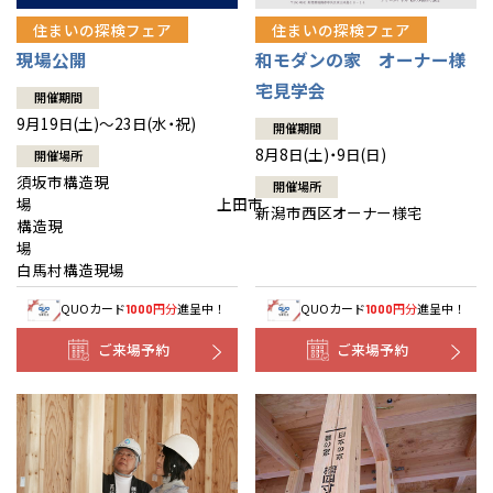
住まいの探検フェア
住まいの探検フェア
現場公開
和モダンの家 オーナー様
宅見学会
開催期間
9月19日(土)～23日(水・祝)
開催期間
8月8日(土)・9日(日)
開催場所
須坂市構造現
開催場所
場 上田市
新潟市西区オーナー様宅
構造現
場
白馬村構造現場
QUOカード
円分
進呈中！
QUOカード
円分
進呈中！
1000
1000
ご来場予約
ご来場予約