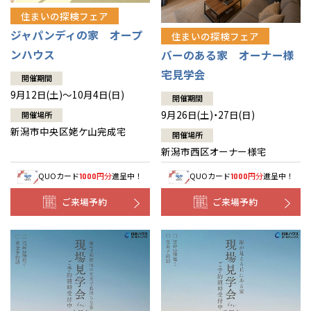
住まいの探検フェア
ジャパンディの家 オープ
住まいの探検フェア
ンハウス
バーのある家 オーナー様
宅見学会
開催期間
9月12日(土)～10月4日(日)
開催期間
9月26日(土)・27日(日)
開催場所
新潟市中央区姥ケ山完成宅
開催場所
新潟市西区オーナー様宅
QUOカード
円分
進呈中！
QUOカード
円分
進呈中！
1000
1000
ご来場予約
ご来場予約