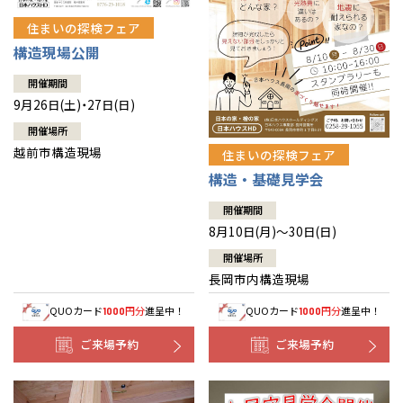
住まいの探検フェア
構造現場公開
開催期間
9月26日(土)・27日(日)
開催場所
越前市構造現場
住まいの探検フェア
構造・基礎見学会
開催期間
8月10日(月)～30日(日)
開催場所
長岡市内構造現場
QUOカード
円分
進呈中！
QUOカード
円分
進呈中！
1000
1000
ご来場予約
ご来場予約