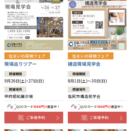
住まいの探検フェア
住まいの探検フェア
構造現場見学会
現場巡りツアー
開催期間
開催期間
8月1日(土)～30日(日)
9月26日(土)・27日(日)
開催場所
開催場所
塩尻市構造見学会
甲府昭和展示場
QUOカード
円分
進呈中！
QUOカード
円分
進呈中！
1000
1000
ご来場予約
ご来場予約