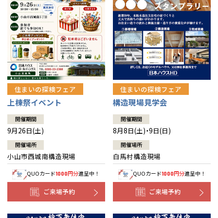
住まいの探検フェア
住まいの探検フェア
上棟祭イベント
構造現場見学会
開催期間
開催期間
9月26日(土)
8月8日(土)・9日(日)
開催場所
開催場所
小山市西城南構造現場
白馬村構造現場
QUOカード
円分
進呈中！
QUOカード
円分
進呈中！
1000
1000
ご来場予約
ご来場予約