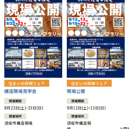
住まいの探検フェア
住まいの探検フェア
構造現場見学会
現場公開
開催期間
開催期間
8月22日(土)・23日(日)
9月12日(土)・13日(日)
開催場所
開催場所
須坂市構造現場
須坂市構造現
場 上田