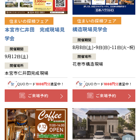
住まいの探検フェア
住まいの探検フェア
構造現場見学会
本宮市仁井田 完成現場見
学会
開催期間
8月8日(土)・9日(日)・11日(火・祝)
開催期間
9月12日(土)
開催場所
花巻市構造現場
開催場所
本宮市仁井田完成現場
QUOカード
円分
進呈中！
QUOカード
円分
進呈中！
1000
1000
ご来場予約
ご来場予約