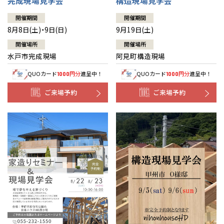
完成現場見学会
構造現場見学会
開催期間
開催期間
8月8日(土)・9日(日)
9月19日(土)
開催場所
開催場所
水戸市完成現場
阿見町構造現場
QUOカード
円分
進呈中！
QUOカード
円分
進呈中！
1000
1000
ご来場予約
ご来場予約