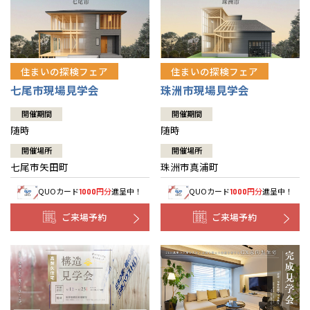
住まいの探検フェア
住まいの探検フェア
七尾市現場見学会
珠洲市現場見学会
開催期間
開催期間
随時
随時
開催場所
開催場所
七尾市矢田町
珠洲市真浦町
QUOカード
円分
進呈中！
QUOカード
円分
進呈中！
1000
1000
ご来場予約
ご来場予約