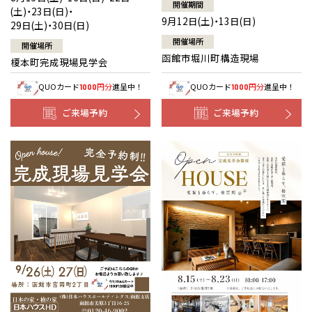
開催期間
(土)・23日(日)・
9月12日(土)・13日(日)
29日(土)・30日(日)
開催場所
開催場所
函館市堀川町構造現場
榎本町完成現場見学会
QUOカード
円分
進呈中！
QUOカード
円分
進呈中！
1000
1000
ご来場予約
ご来場予約