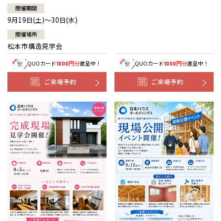
開催期間
9月19日(土)～30日(水)
開催場所
松本市構造見学会
QUOカード
円分
進呈中！
QUOカード
円分
進呈中！
1000
1000
ご来場予約
ご来場予約