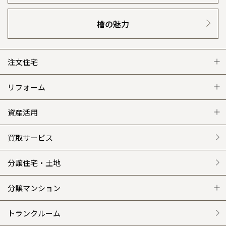
檜の魅力
注文住宅
注文住宅 トップ
リフォーム
グレートステージ
リフォーム トップ
資産活用
クレステージ
リフォームメニュー
資産活用 トップ
買取サービス
施工事例
選ばれる理由
賃貸併用住宅のメリット
分譲住宅・土地
平屋の家
リフォームの流れ
安心のサポートシステム
分譲マンション
外観・インテリア集
介護保険利用で快適リフォーム
商品紹介
分譲マンション トップ
トランクルーム