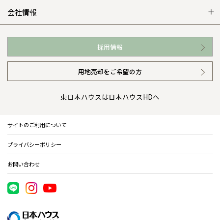
WEB住宅展示場
カタログ請求（無料）
展示場案内
ワザックとは
会社情報
お近くの展示場
高い信頼性
会社情報 トップ
採用情報
イベント情報
安心の管理体制
ニュースリリース
用地売却をご希望の方
カタログ請求（無料）
ギャラリー
代表ごあいさつ
東日本ハウスは日本ハウスHDへ
暮らし方提案
企業理念
サイトのご利用について
住まいのコラム
会社概要
プライバシーポリシー
住まいのお手入れ集
事業部紹介
お問い合わせ
IR情報
電子公告