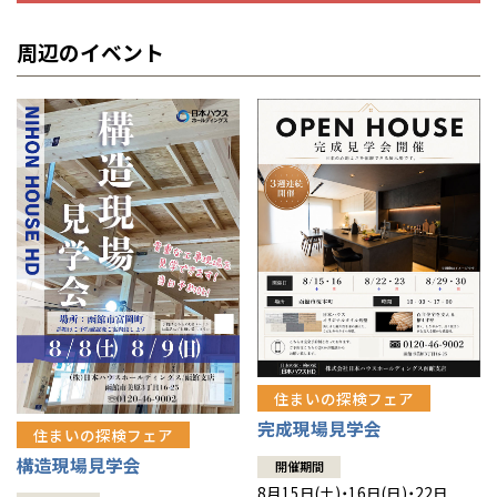
奈良県
奈良
柏
愛媛県
松山
佐賀県
佐賀
栃木
奈良
愛媛
佐賀
周辺のイベント
※現住所のある都道府県以外の建築予定地の方でも
現住所の有るお近
茨城県
水戸
熊本県
熊本
くの展示場又は店舗にお問合せください。
移住の計画の方もご相談対
群馬
滋賀
鳥取
熊本
応します。お気軽にご相談ください。
栃木県
宇都宮
大分県
大分
小山
和歌山
島根
大分
宮崎県
宮崎
群馬県
群馬
伊勢崎
広島
宮崎
鹿児島県
鹿児島
山口
鹿児島
徳島
長崎
高知
沖縄
住まいの探検フェア
完成現場見学会
住まいの探検フェア
構造現場見学会
開催期間
8月15日(土)・16日(日)・22日