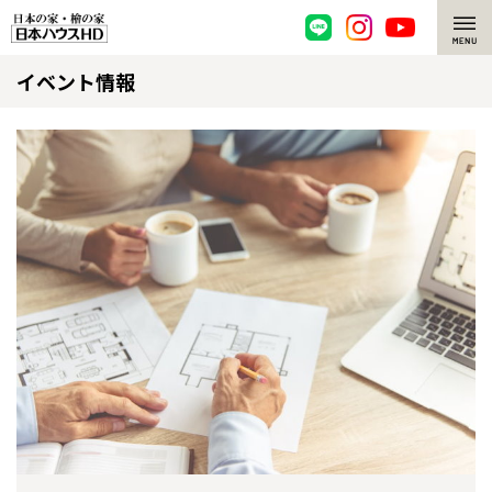
イベント情報
脱炭素・檜の家
環境にやさしい、脱炭素社会の住宅
選ばれる理由
檜・木造住宅
檜の魅力
耐震構造
檜の魅力 トップ
注文住宅
高耐久住宅
檜と日本人
注文住宅 トップ
施工事例
高断熱・高気密の家
1000年を超えて生きる檜
グレートステージ
リフォーム
エネルギー自給自足
知られざる檜の効果・作用
クレステージ
リフォーム トップ
資産活用
ZEH特集
檜の住まいデザイン
施工事例
リフォームメニュー
資産活用 トップ
買取サービス