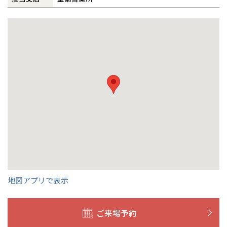
北海道
北海道
事業部紹介
札幌
札幌
札幌
東北
東北
IR情報
小樽
青森県
八戸
道央
青森
甲信越・北陸
甲信越・北陸
道央
苫小牧千歳
木材調達指針
青森
小樽
新潟県
新潟
道北
秋田
新潟
関東
関東
秋田県
秋田
グループ会社紹介
長岡
道北
旭川
東京都
世田谷
道南
岩手
山梨
東京
東海
東海
岩手県
盛岡
山梨県
甲府
CMギャラリー
道南
函館
八王子
北上
室蘭
愛知県
名古屋
道東
山形
長野
神奈川
愛知
近畿
近畿
長野県
長野
神奈川県
横浜
採用情報
山形県
山形
豊橋
松本
道東
帯広
湘南
大阪府
大阪
釧路
宮城
富山
埼玉
岐阜
大阪
中国・四国
中国・四国
相模
宮城県
仙台
岐阜県
岐阜
富山県
富山
地図アプリで表示
京都府
京都
埼玉県
埼玉
岡山県
岡山
福島県
郡山
福島
石川
千葉
静岡
京都
岡山
九州
九州
静岡県
静岡
石川県
金沢
所沢
福島
浜松
兵庫県
姫路
香川県
高松
ご来場予約
いわき
福岡県
福岡
福井県
福井
福井
茨城
三重
兵庫
香川
福岡
千葉県
千葉
分譲マンション
会津
三重県
四日市