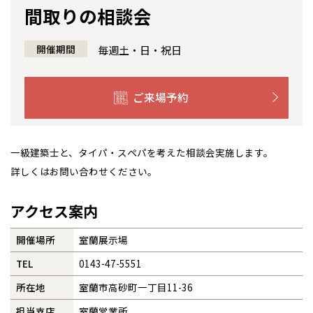
間取りの相談会
感謝訪問・長期保証
理想の木材「檜」
平屋の家
選ばれる理由
賃貸併用住宅のメリット
分譲住宅・土地
開催期間
毎週土・日・祝日
直営工事
外観・インテリア集
リフォームの流れ
安心のサポートシステム
分譲マンション
1メーターモジュール
WEB住宅展示場
介護保険利用で快適リフォーム
商品紹介
分譲マンション トップ
トランクルーム
ご来場予約
冷暖房標準装備
暮らし方提案
展示場案内
ワザックとは
会社情報
一級建築士と、タイパ・スぺパを考えた相談会実施します。
24時間対応コールセンター
住まいのコラム
高い信頼性
会社情報 トップ
お問い合わせ
詳しくはお問い合わせください。
デザイン賞各種受賞
住まいのお手入れ集
安心の管理体制
ニュースリリース
会員サイト
アクセス案内
セントラルヒーティング
ギャラリー
代表ごあいさつ
開催場所
室蘭展示場
TEL
0143-47-5551
企業理念
全国の展示場
お近くのイベント
所在地
室蘭市高砂町一丁目11-36
会社概要
担当支店
室蘭営業所