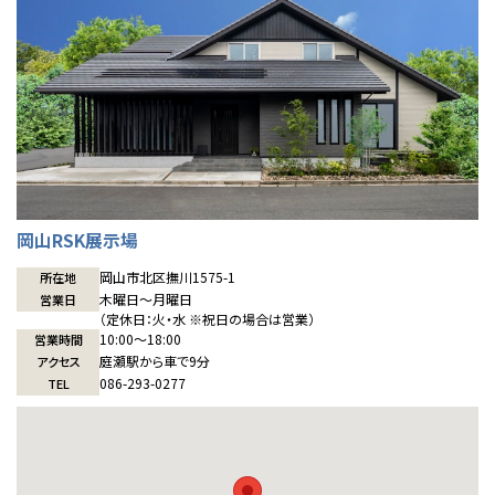
感謝訪問・長期保証
理想の木材「檜」
平屋の家
選ばれる理由
賃貸併用住宅のメリット
分譲住宅・土地
直営工事
外観・インテリア集
リフォームの流れ
安心のサポートシステム
分譲マンション
1メーターモジュール
WEB住宅展示場
介護保険利用で快適リフォーム
商品紹介
分譲マンション トップ
トランクルーム
冷暖房標準装備
暮らし方提案
展示場案内
ワザックとは
会社情報
岡山RSK展示場
24時間対応コールセンター
住まいのコラム
高い信頼性
会社情報 トップ
お問い合わせ
岡山市北区撫川1575-1
所在地
木曜日〜月曜日
営業日
デザイン賞各種受賞
住まいのお手入れ集
安心の管理体制
ニュースリリース
会員サイト
（定休日：火・水 ※祝日の場合は営業）
10:00〜18:00
営業時間
セントラルヒーティング
庭瀬駅から車で9分
アクセス
ギャラリー
代表ごあいさつ
086-293-0277
TEL
企業理念
会社概要