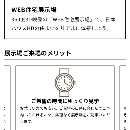
展示場ご来場のメリット
ご希望の時間にゆっくり見学
場で
お忙しい方でも安心。ご希望の日時に合わせてご予
専
なス
約いただけるため、無理なく展示場をご見学いただ
示
に合
けます。
ま
どう
出