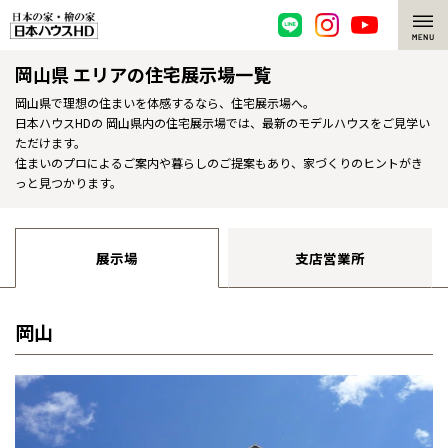
岡山県 エリアの住宅展示場一覧
脱炭素・檜の家
岡山県で理想の住まいを体感するなら、住宅展示場へ。
日本ハウスHDの 岡山県内の住宅展示場では、最新のモデルハウスをご見学い
環境にやさしい、脱炭素社会の住宅
選ばれる理由
ただけます。
住まいのプロによるご案内や暮らしのご提案もあり、家づくりのヒントがき
檜・木造住宅
檜の魅力
っと見つかります。
耐震構造
檜の魅力 トップ
注文住宅
展示場
支店営業所
高耐久住宅
檜と日本人
注文住宅 トップ
施工事例
高断熱・高気密の家
1000年を超えて生きる檜
グレートステージ
岡山
リフォーム
エネルギー自給自足
知られざる檜の効果・作用
クレステージ
リフォーム トップ
資産活用
ZEH特集
檜の住まいデザイン
施工事例
リフォームメニュー
資産活用 トップ
買取サービス