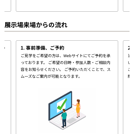
展示場来場からの流れ
せの
1. 事前準備、ご予約
2
ご見学をご希望の方は、Webサイトにてご予約を承
当
っております。
ご希望の日時・参加人数・ご相談内
い
計
容をお知らせください。
ご予約いただくことで、ス
こ
を
ムーズなご案内が可能となります。
際
ら