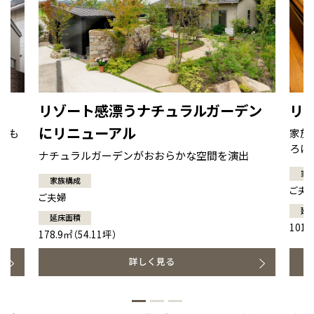
リゾート感漂うナチュラルガーデン
リ
にリニューアル
にも
家族
ろげ
ナチュラルガーデンがおおらかな空間を演出
家
家族構成
ご夫
ご夫婦
延
延床面積
101.
178.9㎡（54.11坪）
詳しく見る