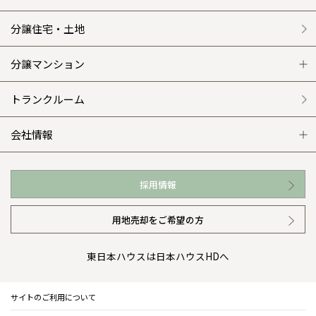
施工事例
選ばれる理由
賃貸併用住宅のメリット
分譲住宅・土地
平屋の家
リフォームの流れ
安心のサポートシステム
分譲マンション
外観・インテリア集
介護保険利用で快適リフォーム
商品紹介
分譲マンション トップ
トランクルーム
WEB住宅展示場
カタログ請求（無料）
展示場案内
ワザックとは
会社情報
お近くの展示場
高い信頼性
会社情報 トップ
採用情報
イベント情報
安心の管理体制
ニュースリリース
用地売却をご希望の方
カタログ請求（無料）
ギャラリー
代表ごあいさつ
東日本ハウスは日本ハウスHDへ
暮らし方提案
企業理念
サイトのご利用について
住まいのコラム
会社概要