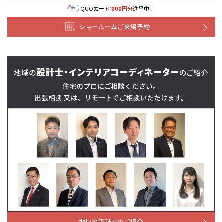
山口
鹿児島
QUOカード
円分
進呈中！
1000
ショールームご来場予約
徳島
長崎
高知
沖縄
地域の設計士のご紹介