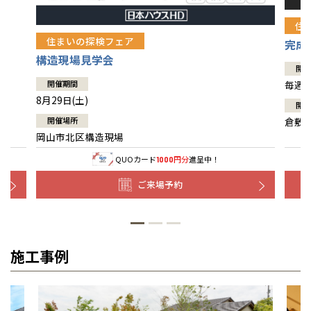
住
住まいの探検フェア
完成
構造現場見学会
開催
開催期間
毎週土
8月29日(土)
開催
開催場所
倉敷
岡山市北区構造現場
QUOカード
円分
進呈中！
1000
ご来場予約
施工事例