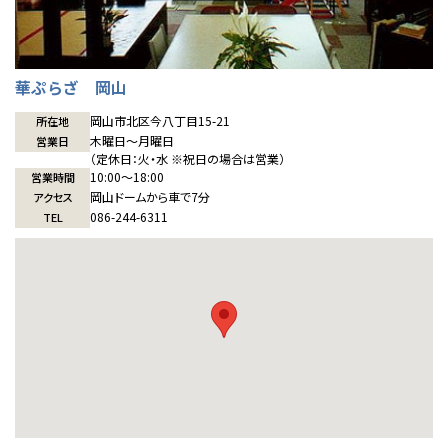
東京都
世田谷
道南
岩手
山梨
東京
東海
東海
岩手県
盛岡
山梨県
甲府
道南
函館
八王子
北上
室蘭
愛知県
名古屋
道東
山形
長野
神奈川
愛知
近畿
近畿
長野県
長野
神奈川県
横浜
山形県
山形
豊橋
松本
道東
帯広
華ぷらざ 岡山
湘南
大阪府
大阪
釧路
宮城
富山
埼玉
岐阜
大阪
中国・四国
中国・四国
相模
宮城県
仙台
岐阜県
岐阜
岡山市北区今八丁目15-21
富山県
富山
所在地
木曜日〜月曜日
営業日
京都府
京都
埼玉県
埼玉
岡山県
岡山
福島県
郡山
福島
石川
千葉
静岡
京都
岡山
九州
九州
静岡県
静岡
（定休日：火・水 ※祝日の場合は営業）
石川県
金沢
所沢
福島
10:00〜18:00
営業時間
浜松
兵庫県
姫路
香川県
高松
岡山ドームから車で7分
いわき
アクセス
福岡県
福岡
福井県
福井
福井
茨城
三重
兵庫
香川
福岡
千葉県
千葉
086-244-6311
分譲マンション
TEL
会津
三重県
四日市
奈良県
奈良
柏
愛媛県
松山
佐賀県
佐賀
栃木
奈良
愛媛
佐賀
※現住所のある都道府県以外の建築予定地の方でも
現住所の有るお近
茨城県
水戸
熊本県
熊本
くの展示場又は店舗にお問合せください。
移住の計画の方もご相談対
群馬
滋賀
鳥取
熊本
応します。お気軽にご相談ください。
栃木県
宇都宮
大分県
大分
小山
和歌山
島根
大分
宮崎県
宮崎
群馬県
群馬
伊勢崎
広島
宮崎
鹿児島県
鹿児島