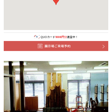
事業部紹介
IR情報
木材調達指針
QUOカード
円分
進呈中！
1000
全国の展示場
お近くのイベント
展示場ご来場予約
グループ会社紹介
CMギャラリー
北海道
北海道
採用情報
札幌
札幌
札幌
東北
東北
小樽
青森県
八戸
道央
青森
甲信越・北陸
甲信越・北陸
道央
苫小牧千歳
青森
小樽
新潟県
新潟
道北
秋田
新潟
関東
関東
秋田県
秋田
長岡
道北
旭川