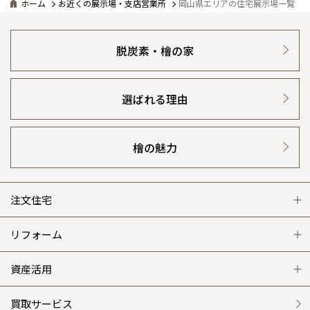
ホーム
お近くの展示場・支店営業所
岡山県エリアの住宅展示場一覧
脱炭素・檜の家
選ばれる理由
檜の魅力
注文住宅
注文住宅 トップ
リフォーム
グレートステージ
リフォーム トップ
資産活用
クレステージ
リフォームメニュー
資産活用 トップ
買取サービス