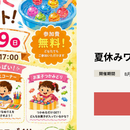
夏休み
開催期間
8
全国の展示場
お近くのイベント
北海道
北海道
札幌
札幌
札幌
東北
東北
小樽