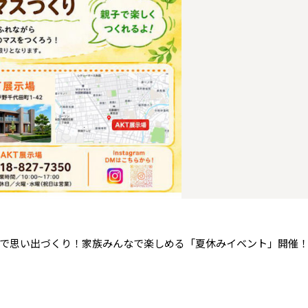
青森県
八戸
道央
青森
甲信越・北陸
甲信越・北陸
道央
苫小牧千歳
青森
小樽
新潟県
新潟
道北
秋田
新潟
関東
関東
秋田県
秋田
長岡
道北
旭川
東京都
世田谷
道南
岩手
山梨
東京
東海
東海
岩手県
盛岡
山梨県
甲府
道南
函館
八王子
北上
室蘭
愛知県
名古屋
道東
山形
長野
神奈川
愛知
近畿
近畿
長野県
長野
神奈川県
横浜
山形県
山形
豊橋
松本
道東
帯広
湘南
大阪府
大阪
釧路
宮城
富山
埼玉
岐阜
大阪
中国・四国
中国・四国
相模
宮城県
仙台
岐阜県
岐阜
富山県
富山
京都府
京都
埼玉県
埼玉
岡山県
岡山
福島県
郡山
福島
石川
千葉
静岡
京都
岡山
九州
九州
静岡県
静岡
石川県
金沢
所沢
福島
浜松
兵庫県
姫路
香川県
高松
いわき
福岡県
福岡
福井県
福井
福井
茨城
三重
兵庫
香川
福岡
千葉県
千葉
会津
三重県
四日市
分譲マンション
奈良県
奈良
柏
愛媛県
松山
佐賀県
佐賀
で思い出づくり！家族みんなで楽しめる「夏休みイベント」開催
栃木
奈良
愛媛
佐賀
茨城県
水戸
熊本県
熊本
※現住所のある都道府県以外の建築予定地の方でも
群馬
滋賀
鳥取
熊本
現住所の有るお近くの展示場又は店舗にお問合せください。
栃木県
宇都宮
大分県
大分
小山
移住の計画の方もご相談対応します。お気軽にご相談ください。