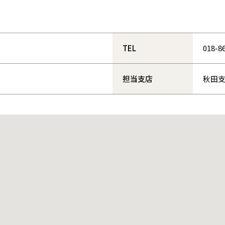
和歌山
島根
大分
宮崎県
宮崎
群馬県
群馬
伊勢崎
広島
宮崎
鹿児島県
鹿児島
TEL
018-8
山口
鹿児島
担当支店
秋田
徳島
長崎
高知
沖縄