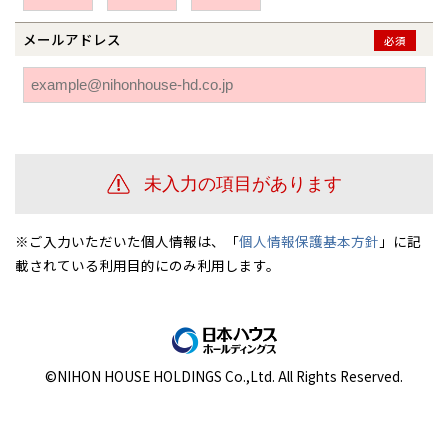
伊勢崎
広島
宮崎
鹿児島県
鹿児島
メールアドレス
必須
山口
鹿児島
徳島
長崎
高知
沖縄
※ご入力いただいた個人情報は、「
個人情報保護基本方針
」に記
載されている利用目的にのみ利用します。
©NIHON HOUSE HOLDINGS Co.,Ltd. All Rights Reserved.