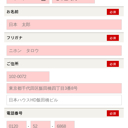
新潟県
新潟
道北
秋田
新潟
関東
関東
秋田県
秋田
長岡
道北
旭川
お名前
必須
東京都
世田谷
道南
岩手
山梨
東京
東海
東海
岩手県
盛岡
山梨県
甲府
道南
函館
八王子
北上
室蘭
愛知県
名古屋
道東
山形
長野
神奈川
愛知
近畿
近畿
長野県
長野
神奈川県
横浜
山形県
山形
豊橋
フリガナ
松本
必須
道東
帯広
湘南
大阪府
大阪
釧路
宮城
富山
埼玉
岐阜
大阪
中国・四国
中国・四国
相模
宮城県
仙台
岐阜県
岐阜
富山県
富山
京都府
京都
埼玉県
埼玉
岡山県
岡山
福島県
郡山
福島
石川
千葉
静岡
京都
岡山
九州
九州
静岡県
静岡
石川県
金沢
ご住所
必須
所沢
福島
浜松
兵庫県
姫路
香川県
高松
いわき
福岡県
福岡
福井県
福井
福井
茨城
三重
兵庫
香川
福岡
千葉県
千葉
分譲マンション
会津
三重県
四日市
奈良県
奈良
柏
愛媛県
松山
佐賀県
佐賀
栃木
奈良
愛媛
佐賀
※現住所のある都道府県以外の建築予定地の方でも
現住所の有るお近
茨城県
水戸
熊本県
熊本
くの展示場又は店舗にお問合せください。
移住の計画の方もご相談対
群馬
滋賀
鳥取
熊本
応します。お気軽にご相談ください。
栃木県
宇都宮
大分県
大分
小山
電話番号
必須
和歌山
島根
大分
宮崎県
宮崎
群馬県
群馬
-
-