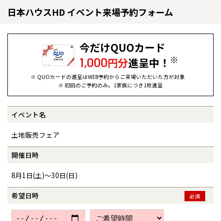
日本ハウスHD イベント来場予約フォーム
今だけQUOカード
※
1,000
円分
進呈中！
※ QUOカードの進呈はWEB予約からご来場いただいた方が対象
※ 初回のご予約のみ。1家族につき1枚進呈
イベント名
全国の展示場
お近くのイベント
土地販売フェア
北海道
北海道
開催日時
8月1日(土)～30日(日)
札幌
札幌
札幌
東北
東北
小樽
希望日時
必須
青森県
八戸
道央
青森
甲信越・北陸
甲信越・北陸
道央
苫小牧千歳
青森
小樽