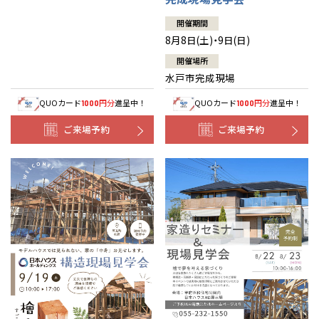
開催期間
8月8日(土)・9日(日)
開催場所
水戸市完成現場
QUOカード
円分
進呈中！
QUOカード
円分
進呈中！
1000
1000
ご来場予約
ご来場予約