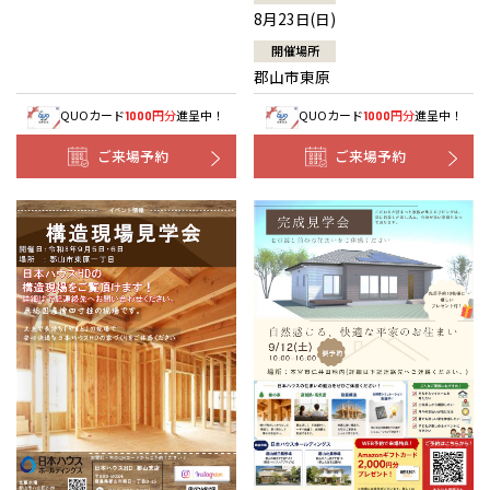
8月23日(日)
開催場所
郡山市東原
QUOカード
円分
進呈中！
QUOカード
円分
進呈中！
1000
1000
ご来場予約
ご来場予約