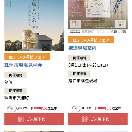
住まいの探検フェア
構造現場案内
住まいの探検フェア
開催期間
珠洲市現場見学会
8月1日(土)～23日(日)
開催場所
開催期間
鯖江市構造現場
随時
開催場所
珠洲市真浦町
QUOカード
円分
進呈中！
QUOカード
円分
進呈中！
1000
1000
ご来場予約
ご来場予約