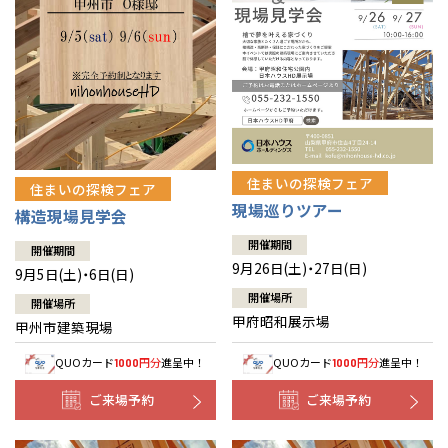
住まいの探検フェア
住まいの探検フェア
現場巡りツアー
構造現場見学会
開催期間
開催期間
9月26日(土)・27日(日)
9月5日(土)・6日(日)
開催場所
開催場所
甲府昭和展示場
甲州市建築現場
QUOカード
円分
進呈中！
QUOカード
円分
進呈中！
1000
1000
ご来場予約
ご来場予約