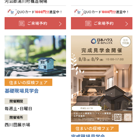
河沼郡湯川村構造現場
QUOカード
円分
進呈中！
QUOカード
円分
進呈中！
1000
1000
ご来場予約
ご来場予約
住まいの探検フェア
基礎現場見学会
開催期間
毎週土・日曜日
開催場所
西川田展示場
住まいの探検フェア
完成現場見学会