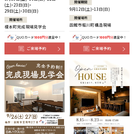
開催期間
(土)・23日(日)・
9月12日(土)・13日(日)
29日(土)・30日(日)
開催場所
開催場所
函館市堀川町構造現場
榎本町完成現場見学会
QUOカード
円分
進呈中！
QUOカード
円分
進呈中！
1000
1000
ご来場予約
ご来場予約