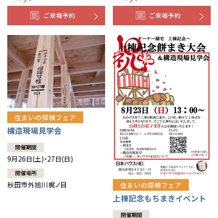
ご来場予約
ご来場予約
住まいの探検フェア
構造現場見学会
開催期間
9月26日(土)・27日(日)
開催場所
秋田市外旭川梶ノ目
住まいの探検フェア
上棟記念もちまきイベント
開催期間