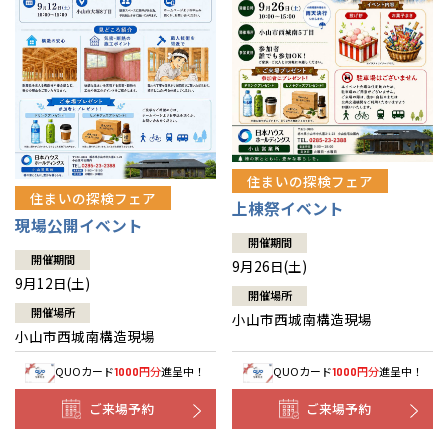
住まいの探検フェア
住まいの探検フェア
上棟祭イベント
現場公開イベント
開催期間
開催期間
9月26日(土)
9月12日(土)
開催場所
開催場所
小山市西城南構造現場
小山市西城南構造現場
QUOカード
円分
進呈中！
QUOカード
円分
進呈中！
1000
1000
ご来場予約
ご来場予約