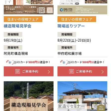
住まいの探検フェア
住まいの探検フェア
構造現場見学会
現場巡りツアー
開催期間
開催期間
9月19日(土)
8月22日(土)・23日(日)
開催場所
開催場所
阿見町構造現場
甲府昭和展示場
QUOカード
円分
進呈中！
QUOカード
円分
進呈中！
1000
1000
ご来場予約
ご来場予約