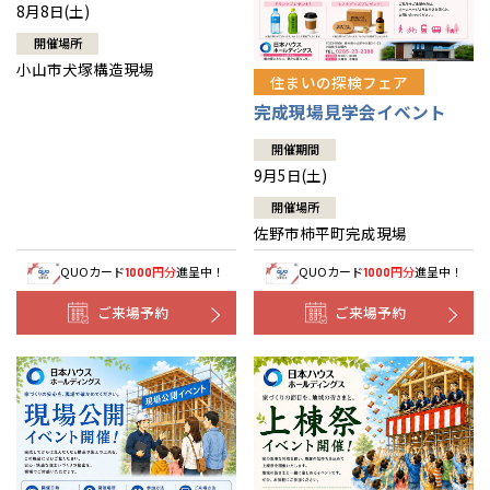
8月8日(土)
開催場所
小山市犬塚構造現場
住まいの探検フェア
完成現場見学会イベント
開催期間
9月5日(土)
開催場所
佐野市柿平町完成現場
QUOカード
円分
進呈中！
QUOカード
円分
進呈中！
1000
1000
ご来場予約
ご来場予約