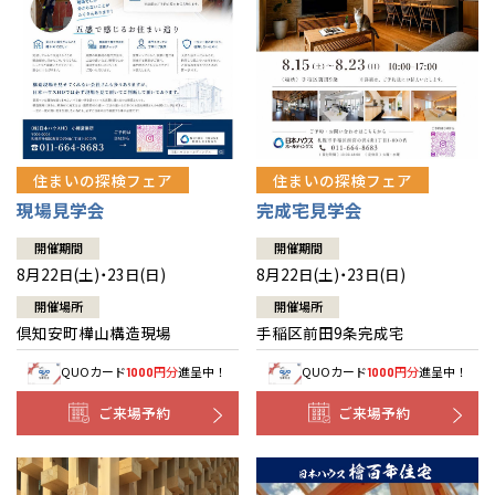
北海道
北海道
札幌
札幌
札幌
東北
東北
小樽
青森県
八戸
道央
青森
甲信越・北陸
甲信越・北陸
道央
苫小牧千歳
青森
小樽
新潟県
新潟
住まいの探検フェア
住まいの探検フェア
道北
秋田
新潟
関東
関東
秋田県
秋田
長岡
道北
旭川
現場見学会
完成宅見学会
東京都
世田谷
道南
岩手
山梨
東京
東海
東海
岩手県
盛岡
山梨県
甲府
開催期間
開催期間
道南
函館
八王子
北上
8月22日(土)・23日(日)
8月22日(土)・23日(日)
室蘭
愛知県
名古屋
道東
山形
長野
神奈川
愛知
近畿
近畿
長野県
長野
神奈川県
横浜
山形県
山形
開催場所
開催場所
豊橋
松本
道東
帯広
湘南
倶知安町樺山構造現場
手稲区前田9条完成宅
大阪府
大阪
釧路
宮城
富山
埼玉
岐阜
大阪
中国・四国
中国・四国
相模
宮城県
仙台
岐阜県
岐阜
富山県
富山
QUOカード
円分
進呈中！
QUOカード
円分
進呈中！
1000
1000
京都府
京都
埼玉県
埼玉
岡山県
岡山
福島県
郡山
福島
石川
千葉
静岡
京都
岡山
九州
九州
静岡県
静岡
石川県
金沢
ご来場予約
ご来場予約
所沢
福島
浜松
兵庫県
姫路
香川県
高松
いわき
福岡県
福岡
福井県
福井
福井
茨城
三重
兵庫
香川
福岡
千葉県
千葉
分譲マンション
会津
三重県
四日市
奈良県
奈良
柏
愛媛県
松山