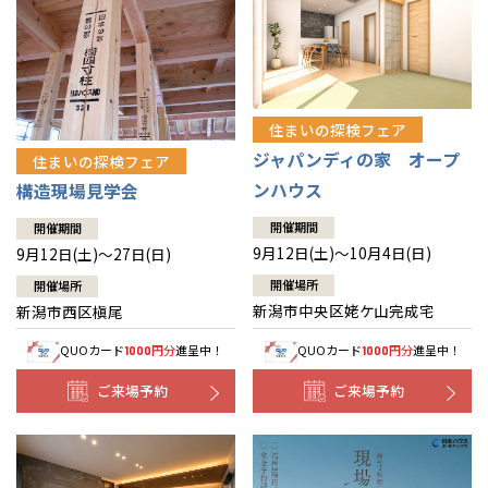
住まいの探検フェア
ジャパンディの家 オープ
住まいの探検フェア
ンハウス
構造現場見学会
開催期間
開催期間
9月12日(土)～10月4日(日)
9月12日(土)～27日(日)
開催場所
開催場所
新潟市中央区姥ケ山完成宅
新潟市西区槇尾
QUOカード
円分
進呈中！
QUOカード
円分
進呈中！
1000
1000
ご来場予約
ご来場予約