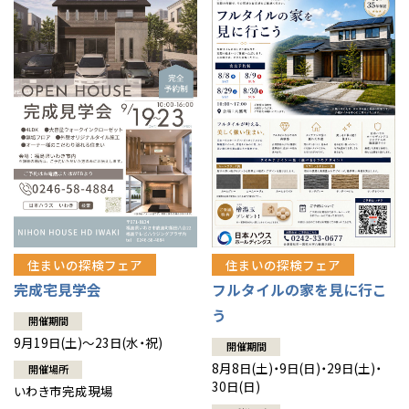
住まいの探検フェア
住まいの探検フェア
完成宅見学会
フルタイルの家を見に行こ
う
開催期間
9月19日(土)～23日(水・祝)
開催期間
8月8日(土)・9日(日)・29日(土)・
開催場所
30日(日)
いわき市完成現場