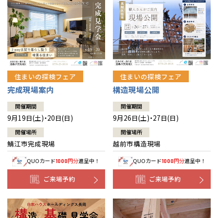
住まいの探検フェア
住まいの探検フェア
完成現場案内
構造現場公開
開催期間
開催期間
9月19日(土)・20日(日)
9月26日(土)・27日(日)
開催場所
開催場所
鯖江市完成現場
越前市構造現場
QUOカード
円分
進呈中！
QUOカード
円分
進呈中！
1000
1000
ご来場予約
ご来場予約