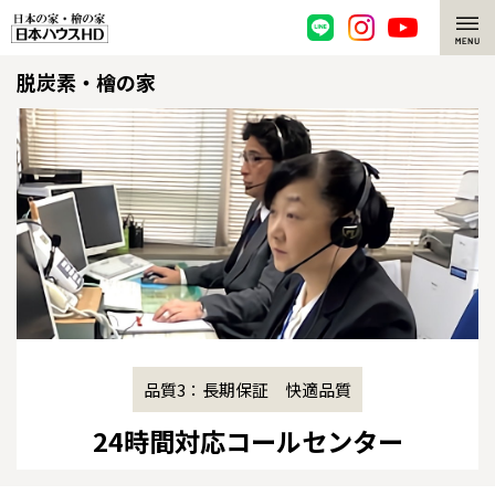
脱炭素・檜の家
脱炭素・檜の家
環境にやさしい、脱炭素社会の住宅
選ばれる理由
檜・木造住宅
檜の魅力
耐震構造
檜の魅力 トップ
注文住宅
高耐久住宅
檜と日本人
注文住宅 トップ
施工事例
高断熱・高気密の家
1000年を超えて生きる檜
グレートステージ
リフォーム
品質3：長期保証 快適品質
エネルギー自給自足
知られざる檜の効果・作用
クレステージ
リフォーム トップ
資産活用
24時間対応
コールセンター
ZEH特集
檜の住まいデザイン
施工事例
リフォームメニュー
資産活用 トップ
買取サービス