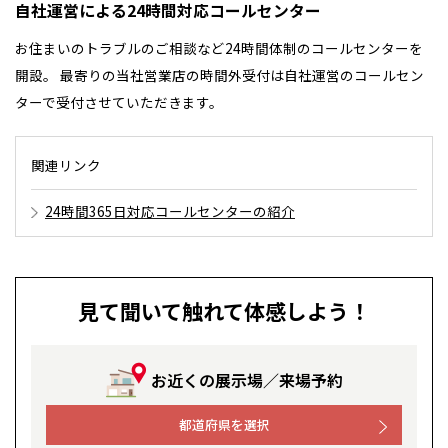
自社運営による24時間対応コールセンター
感謝訪問・長期保証
理想の木材「檜」
平屋の家
選ばれる理由
賃貸併用住宅のメリット
分譲住宅・土地
お住まいのトラブルのご相談など24時間体制のコールセンターを
開設。 最寄りの当社営業店の時間外受付は自社運営のコールセン
直営工事
外観・インテリア集
リフォームの流れ
安心のサポートシステム
分譲マンション
ターで受付させていただきます。
全国の展示場
お近くのイベント
1メーターモジュール
WEB住宅展示場
介護保険利用で快適リフォーム
商品紹介
分譲マンション トップ
トランクルーム
関連リンク
冷暖房標準装備
暮らし方提案
展示場案内
ワザックとは
会社情報
北海道
北海道
24時間365日対応コールセンターの紹介
24時間対応コールセンター
住まいのコラム
札幌
札幌
高い信頼性
札幌
東北
東北
会社情報 トップ
お問い合わせ
小樽
デザイン賞各種受賞
住まいのお手入れ集
青森県
八戸
安心の管理体制
道央
青森
甲信越・北陸
甲信越・北陸
ニュースリリース
会員サイト
道央
苫小牧千歳
青森
見て聞いて触れて体感しよう！
小樽
セントラルヒーティング
新潟県
新潟
ギャラリー
道北
秋田
新潟
関東
関東
代表ごあいさつ
秋田県
秋田
長岡
道北
旭川
お近くの展示場／来場予約
東京都
世田谷
道南
岩手
山梨
東京
東海
東海
企業理念
岩手県
盛岡
山梨県
甲府
道南
函館
八王子
北上
室蘭
都道府県を選択
愛知県
名古屋
道東
山形
長野
神奈川
愛知
近畿
近畿
会社概要
長野県
長野
神奈川県
横浜