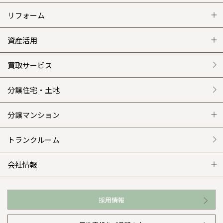
注文住宅 トップ
リフォーム
グレートステージ
リフォーム トップ
資産活用
クレステージ
リフォームメニュー
資産活用 トップ
買取サービス
施工事例
選ばれる理由
賃貸併用住宅のメリット
分譲住宅・土地
平屋の家
リフォームの流れ
安心のサポートシステム
分譲マンション
外観・インテリア集
介護保険利用で快適リフォーム
商品紹介
分譲マンション トップ
トランクルーム
WEB住宅展示場
カタログ請求（無料）
展示場案内
ワザックとは
会社情報
お近くの展示場
高い信頼性
会社情報 トップ
採用情報
イベント情報
安心の管理体制
ニュースリリース