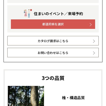
山形県
山形
豊橋
松本
道東
帯広
湘南
大阪府
大阪
釧路
宮城
富山
埼玉
岐阜
大阪
中国・四国
中国・四国
事業部紹介
相模
宮城県
仙台
岐阜県
岐阜
富山県
富山
住まいのイベント／来場予約
京都府
京都
埼玉県
埼玉
岡山県
岡山
福島県
郡山
福島
石川
千葉
静岡
京都
岡山
九州
九州
IR情報
静岡県
静岡
石川県
金沢
都道府県を選択
所沢
福島
浜松
兵庫県
姫路
香川県
高松
いわき
福岡県
福岡
福井県
福井
福井
茨城
三重
兵庫
香川
福岡
木材調達指針
千葉県
千葉
分譲マンション
会津
三重県
四日市
奈良県
奈良
柏
愛媛県
松山
カタログ請求はこちら
佐賀県
佐賀
栃木
奈良
愛媛
佐賀
グループ会社紹介
※現住所のある都道府県以外の建築予定地の方でも
現住所の有るお近
茨城県
水戸
熊本県
熊本
お問い合わせはこちら
くの展示場又は店舗にお問合せください。
移住の計画の方もご相談対
群馬
滋賀
鳥取
熊本
CMギャラリー
応します。お気軽にご相談ください。
栃木県
宇都宮
大分県
大分
小山
和歌山
島根
大分
採用情報
宮崎県
宮崎
群馬県
群馬
3つの品質
伊勢崎
広島
宮崎
鹿児島県
鹿児島
山口
鹿児島
檜・構造品質
徳島
長崎