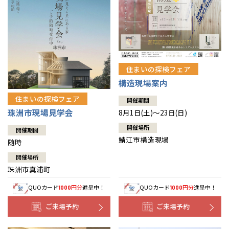
住まいの探検フェア
構造現場案内
住まいの探検フェア
開催期間
珠洲市現場見学会
8月1日(土)～23日(日)
開催場所
開催期間
鯖江市構造現場
随時
開催場所
珠洲市真浦町
QUOカード
円分
進呈中！
QUOカード
円分
進呈中！
1000
1000
ご来場予約
ご来場予約