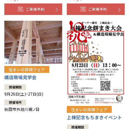
ご来場予約
ご来場予約
住まいの探検フェア
構造現場見学会
開催期間
9月26日(土)・27日(日)
開催場所
秋田市外旭川梶ノ目
住まいの探検フェア
上棟記念もちまきイベント
開催期間