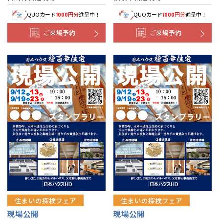
QUOカード
円分
進呈中！
QUOカード
円分
進呈中！
1000
1000
ご来場予約
ご来場予約
住まいの探検フェア
住まいの探検フェア
現場公開
現場公開