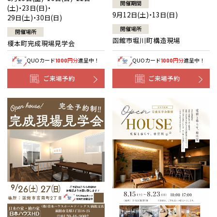
開催期間
(土)・23日(日)・
9月12日(土)・13日(日)
29日(土)・30日(日)
開催場所
開催場所
函館市堀川町構造現場
榎本町完成現場見学会
QUOカード
円分
進呈中！
QUOカード
円分
進呈中！
1000
1000
ご来場予約
ご来場予約