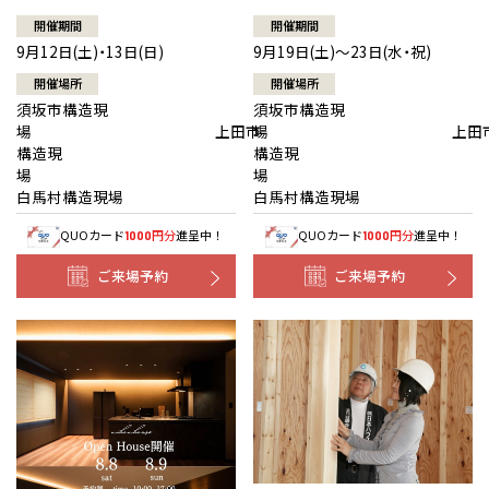
開催期間
開催期間
9月12日(土)・13日(日)
9月19日(土)～23日(水・祝)
開催場所
開催場所
須坂市構造現
須坂市構造現
場 上田市
場 上田
構造現
構造現
場
白馬村構造現場
白馬村構造現場
QUOカード
円分
進呈中！
QUOカード
円分
進呈中！
1000
1000
ご来場予約
ご来場予約