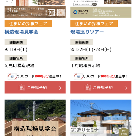
住まいの探検フェア
住まいの探検フェア
構造現場見学会
現場巡りツアー
開催期間
開催期間
9月19日(土)
8月22日(土)・23日(日)
開催場所
開催場所
阿見町構造現場
甲府昭和展示場
QUOカード
円分
進呈中！
QUOカード
円分
進呈中！
1000
1000
ご来場予約
ご来場予約