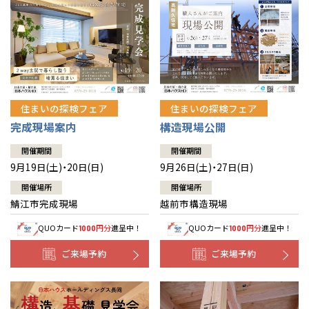
住まいの探検フェア
住まいの探検フェア
完成現場案内
構造現場公開
開催期間
開催期間
9月19日(土)・20日(日)
9月26日(土)・27日(日)
開催場所
開催場所
鯖江市完成現場
越前市構造現場
QUOカード
円分
進呈中！
QUOカード
円分
進呈中！
1000
1000
ご来場予約
ご来場予約