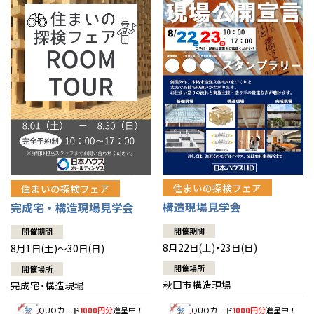
佐賀県
佐賀
栃木
奈良
愛媛
佐賀
※現住所のある都道府県以外の建築予定地の方でも
現住所の有るお近
茨城県
水戸
熊本県
熊本
くの展示場又は店舗にお問合せください。
移住の計画の方もご相談対
群馬
滋賀
鳥取
熊本
応します。お気軽にご相談ください。
栃木県
宇都宮
大分県
大分
小山
和歌山
島根
大分
宮崎県
宮崎
群馬県
群馬
伊勢崎
広島
宮崎
鹿児島県
鹿児島
山口
鹿児島
徳島
長崎
住まいの探検フェア
住まいの探検フェア
構造現場見学会
完成宅・構造現場見学会
高知
沖縄
開催期間
開催期間
8月22日(土)・23日(日)
8月1日(土)～30日(日)
開催場所
開催場所
秋田市構造現場
完成宅・構造現場
QUOカード
円分
進呈中！
QUOカード
円分
進呈中！
1000
1000