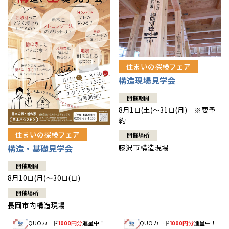
住まいの探検フェア
構造現場見学会
開催期間
8月1日(土)～31日(月) ※要予
約
住まいの探検フェア
開催場所
藤沢市構造現場
構造・基礎見学会
開催期間
8月10日(月)～30日(日)
開催場所
長岡市内構造現場
QUOカード
円分
進呈中！
QUOカード
円分
進呈中！
1000
1000