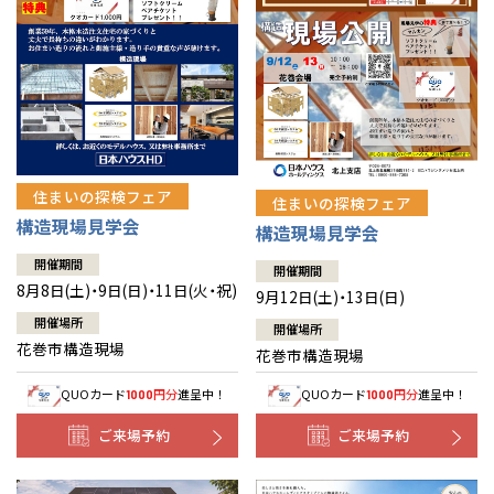
住まいの探検フェア
住まいの探検フェア
構造現場見学会
構造現場見学会
開催期間
開催期間
8月8日(土)・9日(日)・11日(火・祝)
9月12日(土)・13日(日)
開催場所
開催場所
花巻市構造現場
花巻市構造現場
QUOカード
円分
進呈中！
QUOカード
円分
進呈中！
1000
1000
ご来場予約
ご来場予約