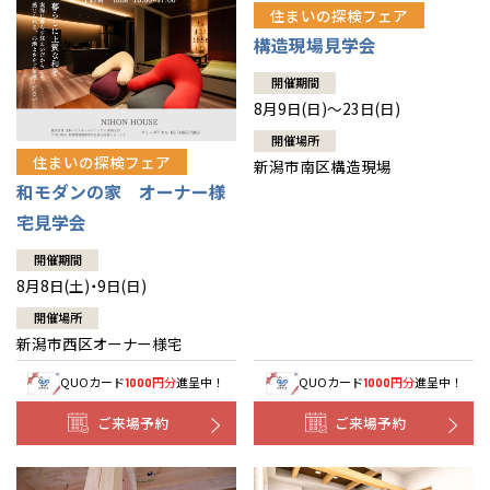
住まいの探検フェア
構造現場見学会
開催期間
8月9日(日)～23日(日)
開催場所
住まいの探検フェア
新潟市南区構造現場
和モダンの家 オーナー様
宅見学会
開催期間
8月8日(土)・9日(日)
開催場所
新潟市西区オーナー様宅
QUOカード
円分
進呈中！
QUOカード
円分
進呈中！
1000
1000
ご来場予約
ご来場予約