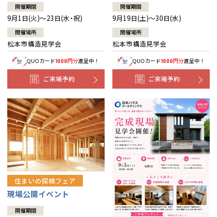
開催期間
開催期間
9月1日(火)～23日(水・祝)
9月19日(土)～30日(水)
開催場所
開催場所
松本市構造見学会
松本市構造見学会
QUOカード
円分
進呈中！
QUOカード
円分
進呈中！
1000
1000
ご来場予約
ご来場予約
住まいの探検フェア
現場公開イベント
開催期間