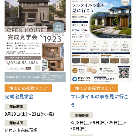
住まいの探検フェア
住まいの探検フェア
完成宅見学会
フルタイルの家を見に行こ
う
開催期間
9月19日(土)～23日(水・祝)
開催期間
8月8日(土)・9日(日)・29日(土)・
開催場所
30日(日)
いわき市完成現場