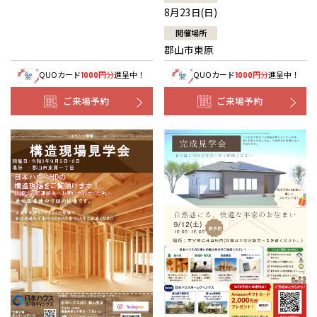
8月23日(日)
開催場所
郡山市東原
QUOカード
円分
進呈中！
QUOカード
円分
進呈中！
1000
1000
ご来場予約
ご来場予約