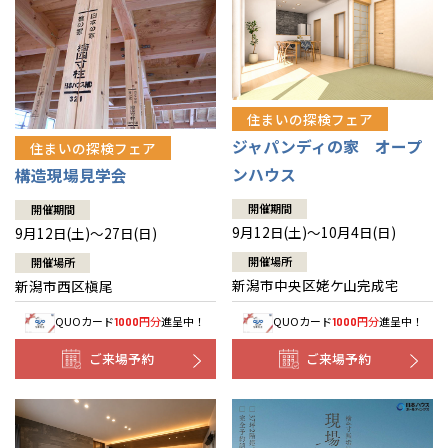
住まいの探検フェア
ジャパンディの家 オープ
住まいの探検フェア
ンハウス
構造現場見学会
開催期間
開催期間
9月12日(土)～10月4日(日)
9月12日(土)～27日(日)
開催場所
開催場所
新潟市中央区姥ケ山完成宅
新潟市西区槇尾
QUOカード
円分
進呈中！
QUOカード
円分
進呈中！
1000
1000
ご来場予約
ご来場予約