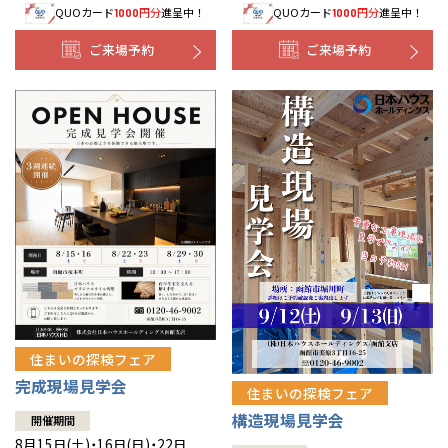
QUOカード
円分
進呈中！
QUOカード
円分
進呈中！
1000
1000
事業部紹介
ご来場予約
ご来場予約
IR情報
木材調達指針
グループ会社紹介
CMギャラリー
採用情報
住まいの探検フェア
完成現場見学会
住まいの探検フェア
構造現場見学会
開催期間
8月15日(土)・16日(日)・22日