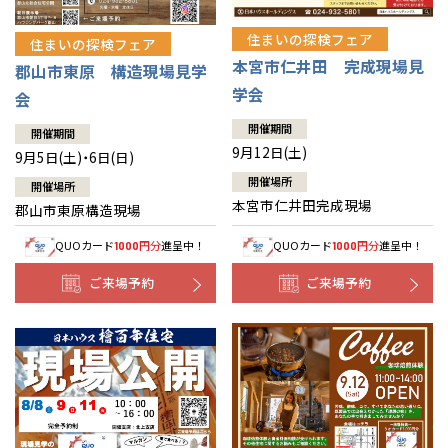
住まいの探検フェア
住まいの探検フェア
本宮市仁井田 完成現場見
郡山市東原 構造現場見学
学会
会
開催期間
開催期間
9月12日(土)
9月5日(土)・6日(日)
開催場所
開催場所
本宮市仁井田完成現場
郡山市東原構造現場
QUOカード
円分
進呈中！
QUOカード
円分
進呈中！
1000
1000
ご来場予約
ご来場予約