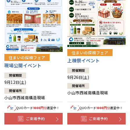
住まいの探検フェア
住まいの探検フェア
上棟祭イベント
現場公開イベント
開催期間
開催期間
9月26日(土)
9月12日(土)
開催場所
開催場所
小山市西城南構造現場
小山市西城南構造現場
QUOカード
円分
進呈中！
QUOカード
円分
進呈中！
1000
1000
ご来場予約
ご来場予約