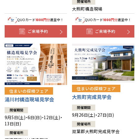
開催場所
大熊町構造現場
QUOカード
円分
進呈中！
QUOカード
円分
進呈中！
1000
1000
ご来場予約
ご来場予約
住まいの探検フェア
住まいの探検フェア
大熊町完成見学会
湯川村構造現場見学会
開催期間
開催期間
9月26日(土)・27日(日)
9月5日(土)・6日(日)・12日(土)・
13日(日)
開催場所
双葉郡大熊町完成見学会
開催場所