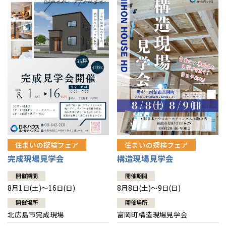
感謝訪問・長期保証
理想の木材「檜」
平屋の家
選ばれる理由
賃貸併用住宅のメリット
分譲住宅・土地
直営工事
外観・インテリア集
リフォームの流れ
安心のサポートシステム
分譲マンション
1メーターモジュール
WEB住宅展示場
介護保険利用で快適リフォーム
商品紹介
分譲マンション トップ
トランクルーム
冷暖房標準装備
暮らし方提案
展示場案内
ワザックとは
会社情報
24時間対応コールセンター
住まいのコラム
高い信頼性
会社情報 トップ
お問い合わせ
デザイン賞各種受賞
住まいのお手入れ集
安心の管理体制
住まいの探検フェア
住まいの探検フェア
ニュースリリース
会員サイト
完成現場見学会
構造現場見学会
セントラルヒーティング
ギャラリー
代表ごあいさつ
開催期間
開催期間
8月1日(土)～16日(日)
8月8日(土)～9日(日)
企業理念
開催場所
開催場所
北広島市完成現場
富岡町構造現場見学会
会社概要