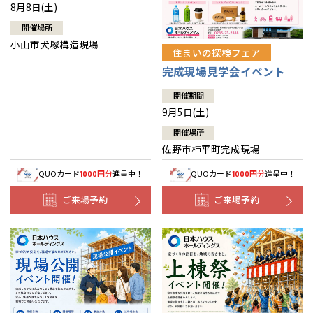
8月8日(土)
開催場所
小山市犬塚構造現場
住まいの探検フェア
完成現場見学会イベント
開催期間
9月5日(土)
開催場所
佐野市柿平町完成現場
QUOカード
円分
進呈中！
QUOカード
円分
進呈中！
1000
1000
ご来場予約
ご来場予約