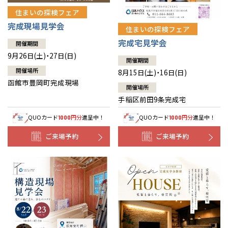
住まいの探検フェア
完成現場見学会
住まいの探検フェア
完成宅見学会
開催期間
9月26日(土)・27日(日)
開催期間
開催場所
8月15日(土)・16日(日)
函館市豊岡町完成現場
開催場所
手稲区前田9条完成宅
QUOカード
円分
進呈中！
QUOカード
円分
進呈中！
1000
1000
ご来場予約
ご来場予約
全国の展示場
お近くのイベント