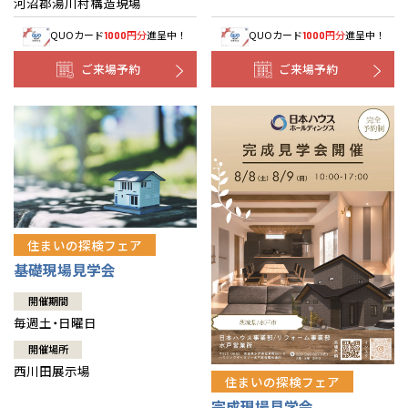
河沼郡湯川村構造現場
QUOカード
円分
進呈中！
QUOカード
円分
進呈中！
1000
1000
ご来場予約
ご来場予約
住まいの探検フェア
基礎現場見学会
開催期間
毎週土・日曜日
開催場所
西川田展示場
住まいの探検フェア
完成現場見学会