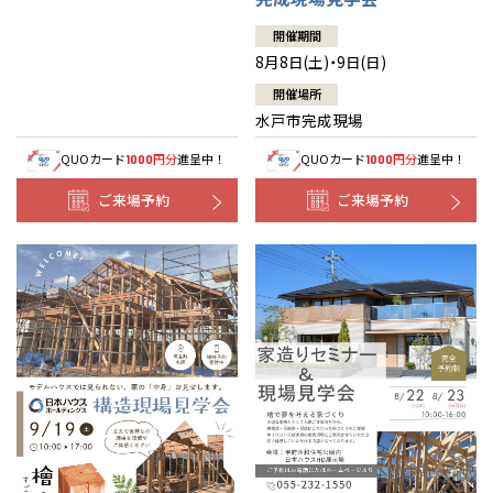
開催期間
8月8日(土)・9日(日)
開催場所
水戸市完成現場
QUOカード
円分
進呈中！
QUOカード
円分
進呈中！
1000
1000
ご来場予約
ご来場予約