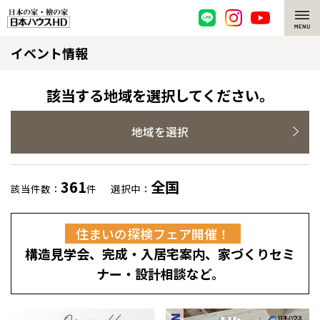
イベント情報
脱炭素・檜の家
環境にやさしい、脱炭素社会の住宅
選ばれる理由
該当する地域を選択してください。
檜・木造住宅
檜の魅力
地域を選択
耐震構造
檜の魅力 トップ
注文住宅
361
全国
該当件数：
件
選択中：
高耐久住宅
檜と日本人
注文住宅 トップ
施工事例
住まいの探検フェア開催！
高断熱・高気密の家
1000年を超えて生きる檜
グレートステージ
リフォーム
構造見学会、完成・入居宅案内、家づくりセミ
エネルギー自給自足
知られざる檜の効果・作用
クレステージ
リフォーム トップ
資産活用
ナー・設計相談など。
ZEH特集
檜の住まいデザイン
施工事例
リフォームメニュー
資産活用 トップ
買取サービス