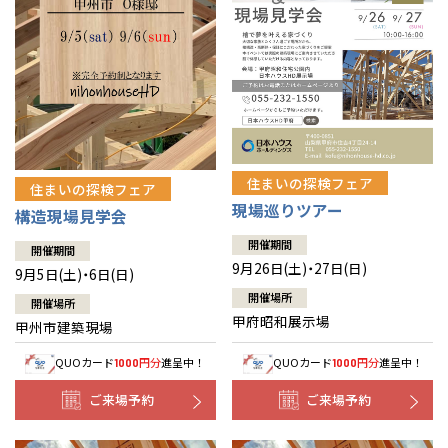
住まいの探検フェア
住まいの探検フェア
現場巡りツアー
構造現場見学会
開催期間
開催期間
9月26日(土)・27日(日)
9月5日(土)・6日(日)
開催場所
開催場所
甲府昭和展示場
甲州市建築現場
QUOカード
円分
進呈中！
QUOカード
円分
進呈中！
1000
1000
ご来場予約
ご来場予約