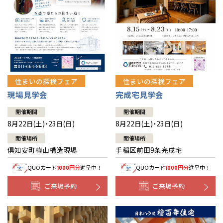
北海道
北海道
札幌
札幌
札幌
東北
東北
小樽
青森県
八戸
道央
青森
甲信越・北陸
甲信越・北陸
道央
苫小牧千歳
青森
小樽
新潟県
新潟
住まいの探検フェア
住まいの探検フェア
道北
秋田
新潟
関東
関東
秋田県
秋田
長岡
道北
旭川
現場見学会
完成宅見学会
東京都
世田谷
道南
岩手
山梨
東京
東海
東海
岩手県
盛岡
山梨県
甲府
開催期間
開催期間
道南
函館
八王子
北上
8月22日(土)・23日(日)
8月22日(土)・23日(日)
室蘭
愛知県
名古屋
道東
山形
長野
神奈川
愛知
近畿
近畿
長野県
長野
神奈川県
横浜
山形県
山形
開催場所
開催場所
豊橋
松本
道東
帯広
湘南
倶知安町樺山構造現場
手稲区前田9条完成宅
大阪府
大阪
釧路
宮城
富山
埼玉
岐阜
大阪
中国・四国
中国・四国
相模
宮城県
仙台
岐阜県
岐阜
富山県
富山
QUOカード
円分
進呈中！
QUOカード
円分
進呈中！
1000
1000
京都府
京都
埼玉県
埼玉
岡山県
岡山
福島県
郡山
福島
石川
千葉
静岡
京都
岡山
九州
九州
静岡県
静岡
石川県
金沢
ご来場予約
ご来場予約
所沢
福島
浜松
兵庫県
姫路
香川県
高松
いわき
福岡県
福岡
福井県
福井
福井
茨城
三重
兵庫
香川
福岡
千葉県
千葉
分譲マンション
会津
三重県
四日市
奈良県
奈良
柏
愛媛県
松山