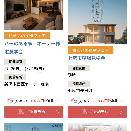
住まいの探検フェア
バーのある家 オーナー様
住まいの探検フェア
宅見学会
七尾市現場見学会
開催期間
9月26日(土)・27日(日)
開催期間
随時
開催場所
新潟市西区オーナー様宅
開催場所
七尾市矢田町
QUOカード
円分
進呈中！
QUOカード
円分
進呈中！
1000
1000
ご来場予約
ご来場予約