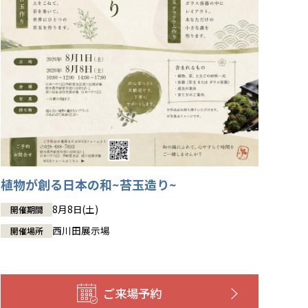
植物が創る日本の和~苔玉造り~
8月8日(土)
開催期間
西川田展示場
開催場所
ご来場予約