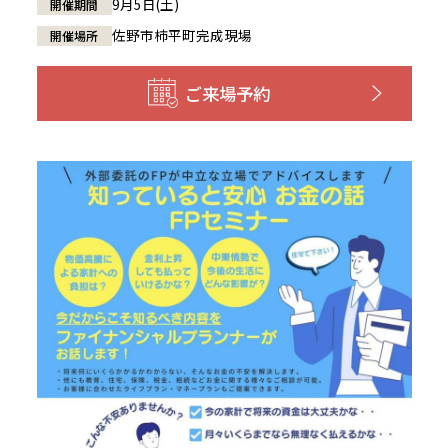
9月5日(土)
開催期間
佐野市柿平町完成現場
開催場所
ご来場予約