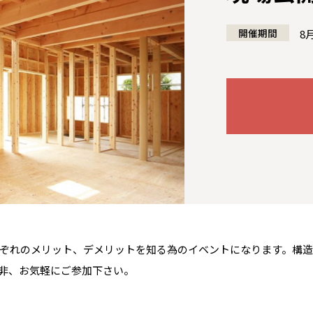
開催期間
8
全国の展示場
お近くのイベント
ぞれのメリット、デメリットを知る為のイベントになります。構
北海道
北海道
非、お気軽にご参加下さい。
札幌
札幌
札幌
東北
東北
小樽