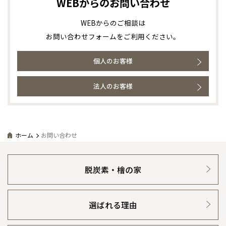
WEBからのお問い合わせ
小樽
感謝訪問・長期保証
理想の木材「檜」
平屋の家
選ばれる理由
賃貸併用住宅のメリット
青森県
八戸
分譲住宅・土地
道央
青森
甲信越・北陸
甲信越・北陸
WEBからのご相談は
道央
苫小牧千歳
青森
小樽
お問い合わせフォームをご利用ください。
直営工事
外観・インテリア集
リフォームの流れ
安心のサポートシステム
新潟県
新潟
分譲マンション
道北
秋田
新潟
関東
関東
秋田県
秋田
長岡
道北
旭川
個人のお客様
1メーターモジュール
WEB住宅展示場
介護保険利用で快適リフォーム
商品紹介
東京都
世田谷
分譲マンション トップ
トランクルーム
道南
岩手
山梨
東京
東海
東海
岩手県
盛岡
山梨県
甲府
道南
函館
八王子
北上
法人のお客様
室蘭
冷暖房標準装備
暮らし方提案
展示場案内
愛知県
名古屋
ワザックとは
会社情報
道東
山形
長野
神奈川
愛知
近畿
近畿
長野県
長野
神奈川県
横浜
山形県
山形
豊橋
松本
道東
帯広
湘南
24時間対応コールセンター
住まいのコラム
大阪府
大阪
釧路
高い信頼性
宮城
富山
埼玉
岐阜
大阪
中国・四国
中国・四国
会社情報 トップ
お問い合わせ
相模
宮城県
仙台
岐阜県
岐阜
富山県
富山
ホーム
お問い合わせ
京都府
京都
デザイン賞各種受賞
住まいのお手入れ集
埼玉県
埼玉
岡山県
岡山
福島県
郡山
安心の管理体制
福島
石川
千葉
静岡
京都
岡山
九州
九州
ニュースリリース
静岡県
静岡
会員サイト
石川県
金沢
所沢
福島
浜松
兵庫県
姫路
香川県
高松
セントラルヒーティング
いわき
福岡県
福岡
脱炭素・檜の家
福井県
福井
ギャラリー
福井
茨城
三重
兵庫
香川
福岡
代表ごあいさつ
千葉県
千葉
分譲マンション
会津
三重県
四日市
奈良県
奈良
柏
愛媛県
松山
佐賀県
佐賀
栃木
奈良
愛媛
佐賀
企業理念
選ばれる理由
※現住所のある都道府県以外の建築予定地の方でも
現住所の有るお近
茨城県
水戸
熊本県
熊本
くの展示場又は店舗にお問合せください。
移住の計画の方もご相談対
群馬
滋賀
鳥取
熊本
会社概要
応します。お気軽にご相談ください。