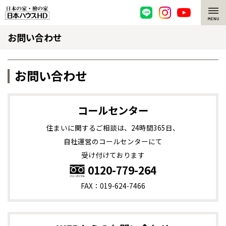
お問い合わせ
脱炭素・檜の家
環境にやさしい、脱炭素社会の住宅
選ばれる理由
お問い合わせ
檜・木造住宅
檜の魅力
コールセンター
耐震構造
檜の魅力 トップ
注文住宅
住まいに関するご相談は、24時間365日、
高耐久住宅
檜と日本人
注文住宅 トップ
施工事例
自社運営のコールセンターにて
受け付けております
全国の展示場
お近くのイベント
高断熱・高気密の家
1000年を超えて生きる檜
グレートステージ
リフォーム
0120-779-264
FAX：019-624-7466
エネルギー自給自足
知られざる檜の効果・作用
クレステージ
リフォーム トップ
資産活用
北海道
北海道
ZEH特集
檜の住まいデザイン
施工事例
リフォームメニュー
資産活用 トップ
買取サービス
札幌
札幌
札幌
東北
東北