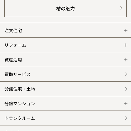
栃木県
宇都宮
大分県
大分
小山
檜の魅力
和歌山
島根
大分
事業部紹介
宮崎県
宮崎
群馬県
群馬
伊勢崎
広島
宮崎
IR情報
鹿児島県
鹿児島
注文住宅
山口
鹿児島
木材調達指針
注文住宅 トップ
リフォーム
徳島
長崎
グループ会社紹介
グレートステージ
リフォーム トップ
資産活用
高知
沖縄
CMギャラリー
クレステージ
リフォームメニュー
資産活用 トップ
買取サービス
採用情報
施工事例
選ばれる理由
賃貸併用住宅のメリット
分譲住宅・土地
平屋の家
リフォームの流れ
安心のサポートシステム
分譲マンション
外観・インテリア集
介護保険利用で快適リフォーム
商品紹介
分譲マンション トップ
トランクルーム