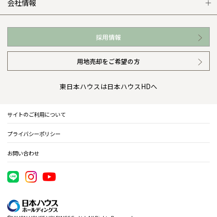
WEB住宅展示場
カタログ請求（無料）
展示場案内
ワザックとは
会社情報
お近くの展示場
高い信頼性
会社情報 トップ
採用情報
イベント情報
安心の管理体制
ニュースリリース
用地売却をご希望の方
カタログ請求（無料）
ギャラリー
代表ごあいさつ
東日本ハウスは日本ハウスHDへ
暮らし方提案
企業理念
サイトのご利用について
住まいのコラム
会社概要
プライバシーポリシー
住まいのお手入れ集
事業部紹介
お問い合わせ
IR情報
電子公告