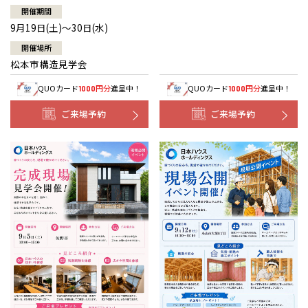
開催期間
9月19日(土)～30日(水)
開催場所
松本市構造見学会
QUOカード
円分
進呈中！
QUOカード
円分
進呈中！
1000
1000
ご来場予約
ご来場予約