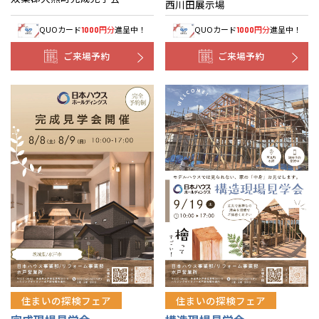
西川田展示場
QUOカード
円分
進呈中！
QUOカード
円分
進呈中！
1000
1000
ご来場予約
ご来場予約
住まいの探検フェア
住まいの探検フェア