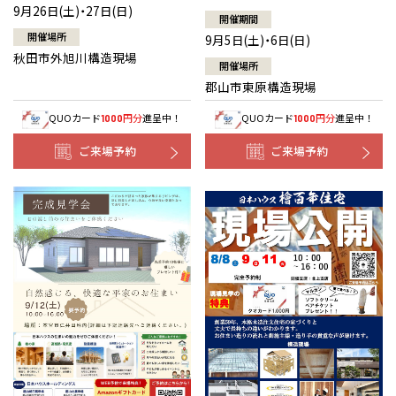
9月26日(土)・27日(日)
開催期間
開催場所
9月5日(土)・6日(日)
秋田市外旭川構造現場
開催場所
郡山市東原構造現場
QUOカード
円分
進呈中！
QUOカード
円分
進呈中！
1000
1000
ご来場予約
ご来場予約