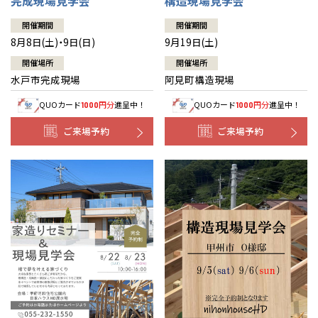
完成現場見学会
構造現場見学会
開催期間
開催期間
8月8日(土)・9日(日)
9月19日(土)
開催場所
開催場所
水戸市完成現場
阿見町構造現場
QUOカード
円分
進呈中！
QUOカード
円分
進呈中！
1000
1000
ご来場予約
ご来場予約