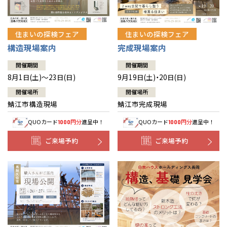
住まいの探検フェア
住まいの探検フェア
構造現場案内
完成現場案内
開催期間
開催期間
8月1日(土)～23日(日)
9月19日(土)・20日(日)
開催場所
開催場所
鯖江市構造現場
鯖江市完成現場
QUOカード
円分
進呈中！
QUOカード
円分
進呈中！
1000
1000
ご来場予約
ご来場予約