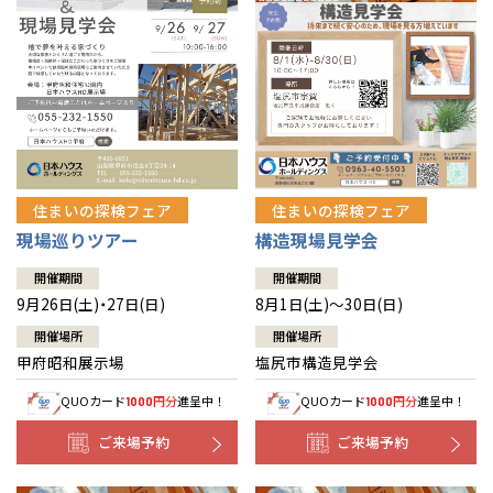
住まいの探検フェア
住まいの探検フェア
構造現場見学会
現場巡りツアー
開催期間
開催期間
8月1日(土)～30日(日)
9月26日(土)・27日(日)
開催場所
開催場所
塩尻市構造見学会
甲府昭和展示場
QUOカード
円分
進呈中！
QUOカード
円分
進呈中！
1000
1000
ご来場予約
ご来場予約