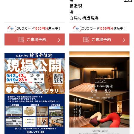
構造現
白馬村構造現場
QUOカード
円分
進呈中！
QUOカード
円分
進呈中！
1000
1000
ご来場予約
ご来場予約