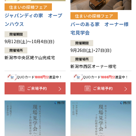
住まいの探検フェア
ジャパンディの家 オープ
住まいの探検フェア
ンハウス
バーのある家 オーナー様
宅見学会
開催期間
9月12日(土)～10月4日(日)
開催期間
9月26日(土)・27日(日)
開催場所
新潟市中央区姥ケ山完成宅
開催場所
新潟市西区オーナー様宅
QUOカード
円分
進呈中！
QUOカード
円分
進呈中！
1000
1000
ご来場予約
ご来場予約