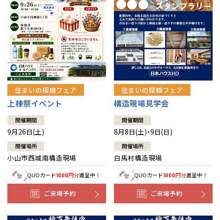
住まいの探検フェア
住まいの探検フェア
上棟祭イベント
構造現場見学会
開催期間
開催期間
9月26日(土)
8月8日(土)・9日(日)
開催場所
開催場所
小山市西城南構造現場
白馬村構造現場
QUOカード
円分
進呈中！
QUOカード
円分
進呈中！
1000
1000
ご来場予約
ご来場予約