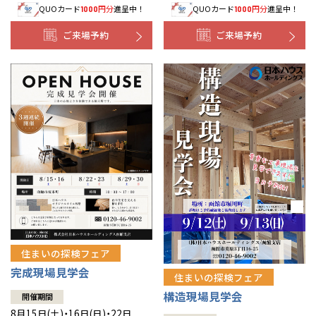
QUOカード
円分
進呈中！
QUOカード
円分
進呈中！
1000
1000
事業部紹介
ご来場予約
ご来場予約
IR情報
木材調達指針
グループ会社紹介
CMギャラリー
採用情報
住まいの探検フェア
完成現場見学会
住まいの探検フェア
構造現場見学会
開催期間
8月15日(土)・16日(日)・22日