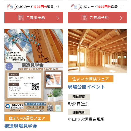
QUOカード
円分
進呈中！
QUOカード
円分
進呈中！
1000
1000
ご来場予約
ご来場予約
住まいの探検フェア
現場公開イベント
開催期間
8月8日(土)
開催場所
住まいの探検フェア
小山市犬塚構造現場
構造現場見学会