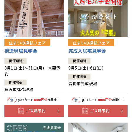
住まいの探検フェア
住まいの探検フェア
構造現場見学会
完成入居宅見学会
開催期間
開催期間
8月1日(土)～31日(月) ※要予
9月5日(土)・6日(日)
約
開催場所
開催場所
青梅市完成現場
藤沢市構造現場
QUOカード
円分
進呈中！
QUOカード
円分
進呈中！
1000
1000
ご来場予約
ご来場予約