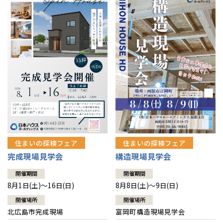
感謝訪問・長期保証
理想の木材「檜」
平屋の家
選ばれる理由
賃貸併用住宅のメリット
分譲住宅・土地
直営工事
外観・インテリア集
リフォームの流れ
安心のサポートシステム
分譲マンション
1メーターモジュール
WEB住宅展示場
介護保険利用で快適リフォーム
商品紹介
分譲マンション トップ
トランクルーム
冷暖房標準装備
暮らし方提案
展示場案内
ワザックとは
会社情報
24時間対応コールセンター
住まいのコラム
高い信頼性
会社情報 トップ
お問い合わせ
デザイン賞各種受賞
住まいのお手入れ集
安心の管理体制
住まいの探検フェア
住まいの探検フェア
ニュースリリース
会員サイト
完成現場見学会
構造現場見学会
セントラルヒーティング
ギャラリー
代表ごあいさつ
開催期間
開催期間
8月1日(土)～16日(日)
8月8日(土)～9日(日)
企業理念
開催場所
開催場所
北広島市完成現場
富岡町構造現場見学会
会社概要