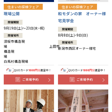
住まいの探検フェア
住まいの探検フェア
現場公開
和モダンの家 オーナー様
宅見学会
開催期間
9月19日(土)～23日(水・祝)
開催期間
8月8日(土)・9日(日)
開催場所
須坂市構造現
開催場所
場 上田市
新潟市西区オーナー様宅
構造現
場
白馬村構造現場
QUOカード
円分
進呈中！
QUOカード
円分
進呈中！
1000
1000
ご来場予約
ご来場予約