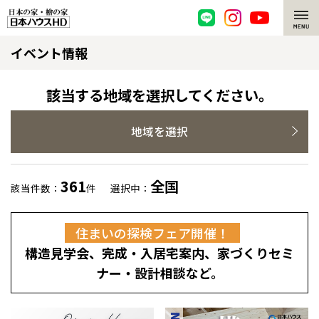
イベント情報
脱炭素・檜の家
環境にやさしい、脱炭素社会の住宅
選ばれる理由
該当する地域を選択してください。
檜・木造住宅
檜の魅力
地域を選択
耐震構造
檜の魅力 トップ
注文住宅
361
全国
該当件数：
件
選択中：
高耐久住宅
檜と日本人
注文住宅 トップ
施工事例
住まいの探検フェア開催！
高断熱・高気密の家
1000年を超えて生きる檜
グレートステージ
リフォーム
構造見学会、完成・入居宅案内、家づくりセミ
エネルギー自給自足
知られざる檜の効果・作用
クレステージ
リフォーム トップ
資産活用
ナー・設計相談など。
ZEH特集
檜の住まいデザイン
施工事例
リフォームメニュー
資産活用 トップ
買取サービス