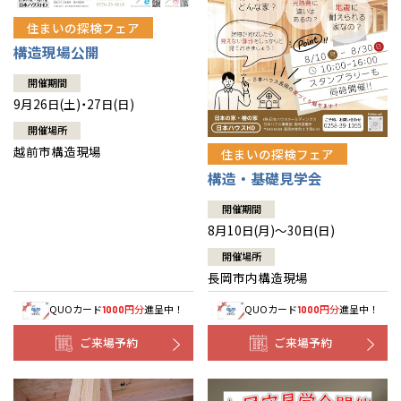
住まいの探検フェア
構造現場公開
開催期間
9月26日(土)・27日(日)
開催場所
越前市構造現場
住まいの探検フェア
構造・基礎見学会
開催期間
8月10日(月)～30日(日)
開催場所
長岡市内構造現場
QUOカード
円分
進呈中！
QUOカード
円分
進呈中！
1000
1000
ご来場予約
ご来場予約