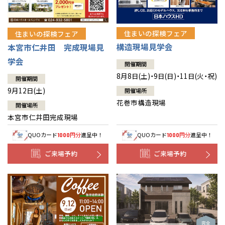
住まいの探検フェア
住まいの探検フェア
構造現場見学会
本宮市仁井田 完成現場見
学会
開催期間
8月8日(土)・9日(日)・11日(火・祝)
開催期間
9月12日(土)
開催場所
花巻市構造現場
開催場所
本宮市仁井田完成現場
QUOカード
円分
進呈中！
QUOカード
円分
進呈中！
1000
1000
ご来場予約
ご来場予約