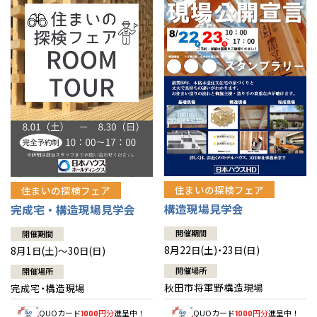
佐賀県
佐賀
栃木
奈良
愛媛
佐賀
※現住所のある都道府県以外の建築予定地の方でも
現住所の有るお近
茨城県
水戸
熊本県
熊本
くの展示場又は店舗にお問合せください。
移住の計画の方もご相談対
群馬
滋賀
鳥取
熊本
応します。お気軽にご相談ください。
栃木県
宇都宮
大分県
大分
小山
和歌山
島根
大分
宮崎県
宮崎
群馬県
群馬
伊勢崎
広島
宮崎
鹿児島県
鹿児島
山口
鹿児島
徳島
長崎
住まいの探検フェア
住まいの探検フェア
構造現場見学会
完成宅・構造現場見学会
高知
沖縄
開催期間
開催期間
8月22日(土)・23日(日)
8月1日(土)～30日(日)
開催場所
開催場所
秋田市将軍野構造現場
完成宅・構造現場
QUOカード
円分
進呈中！
QUOカード
円分
進呈中！
1000
1000