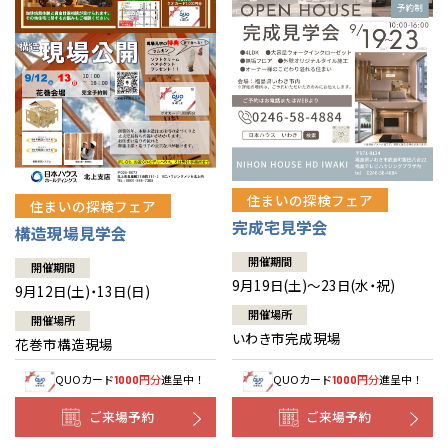
住まいの探検フェア
住まいの探検フェア
完成宅見学会
構造現場見学会
開催期間
開催期間
9月19日(土)～23日(水・祝)
9月12日(土)・13日(日)
開催場所
開催場所
いわき市完成現場
花巻市構造現場
QUOカード
円分
進呈中！
QUOカード
円分
進呈中！
1000
1000
ご来場予約
ご来場予約