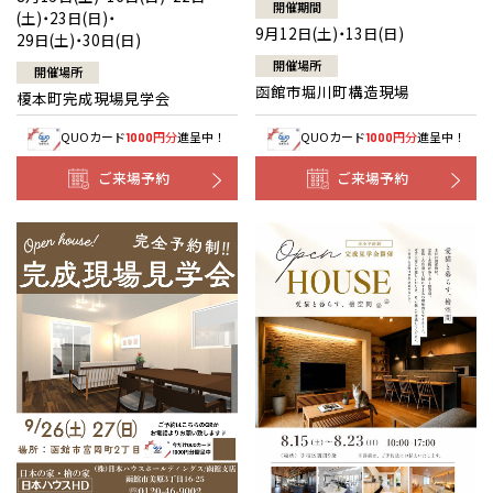
開催期間
(土)・23日(日)・
9月12日(土)・13日(日)
29日(土)・30日(日)
開催場所
開催場所
函館市堀川町構造現場
榎本町完成現場見学会
QUOカード
円分
進呈中！
QUOカード
円分
進呈中！
1000
1000
ご来場予約
ご来場予約