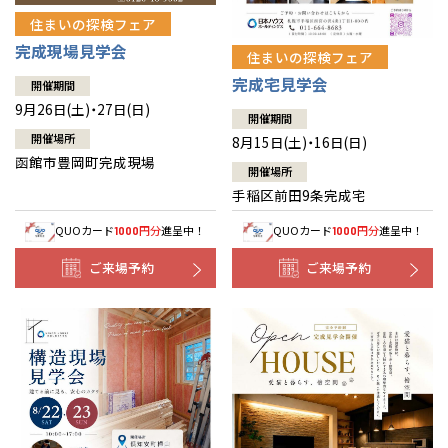
住まいの探検フェア
完成現場見学会
住まいの探検フェア
完成宅見学会
開催期間
9月26日(土)・27日(日)
開催期間
開催場所
8月15日(土)・16日(日)
函館市豊岡町完成現場
開催場所
手稲区前田9条完成宅
QUOカード
円分
進呈中！
QUOカード
円分
進呈中！
1000
1000
ご来場予約
ご来場予約
全国の展示場
お近くのイベント