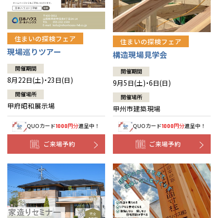
住まいの探検フェア
住まいの探検フェア
現場巡りツアー
構造現場見学会
開催期間
開催期間
8月22日(土)・23日(日)
9月5日(土)・6日(日)
開催場所
開催場所
甲府昭和展示場
甲州市建築現場
QUOカード
円分
進呈中！
QUOカード
円分
進呈中！
1000
1000
ご来場予約
ご来場予約