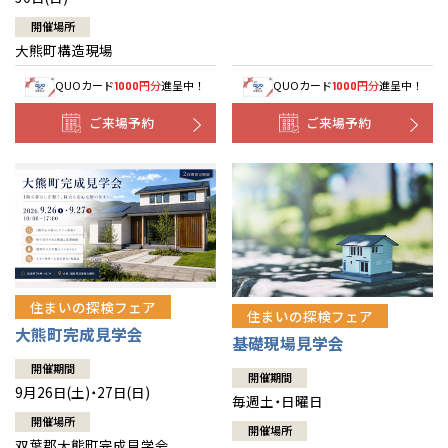
開催場所
大熊町構造現場
QUOカード
円分
進呈中！
QUOカード
円分
進呈中！
1000
1000
ご来場予約
ご来場予約
住まいの探検フェア
住まいの探検フェア
大熊町完成見学会
基礎現場見学会
開催期間
開催期間
9月26日(土)・27日(日)
毎週土・日曜日
開催場所
開催場所
双葉郡大熊町完成見学会