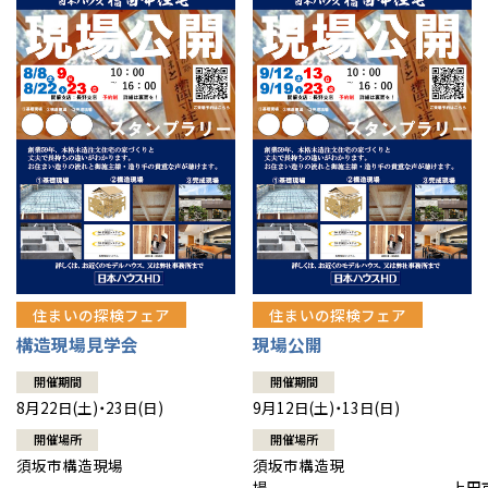
住まいの探検フェア
住まいの探検フェア
構造現場見学会
現場公開
開催期間
開催期間
8月22日(土)・23日(日)
9月12日(土)・13日(日)
開催場所
開催場所
須坂市構造現場
須坂市構造現
場 上田