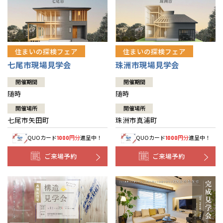
住まいの探検フェア
住まいの探検フェア
七尾市現場見学会
珠洲市現場見学会
開催期間
開催期間
随時
随時
開催場所
開催場所
七尾市矢田町
珠洲市真浦町
QUOカード
円分
進呈中！
QUOカード
円分
進呈中！
1000
1000
ご来場予約
ご来場予約