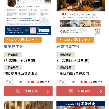
北海道
北海道
札幌
札幌
札幌
東北
東北
小樽
青森県
八戸
道央
青森
甲信越・北陸
甲信越・北陸
道央
苫小牧千歳
青森
小樽
新潟県
新潟
住まいの探検フェア
住まいの探検フェア
道北
秋田
新潟
関東
関東
秋田県
秋田
長岡
道北
旭川
現場見学会
完成宅見学会
東京都
世田谷
道南
岩手
山梨
東京
東海
東海
岩手県
盛岡
山梨県
甲府
開催期間
開催期間
道南
函館
八王子
北上
8月22日(土)・23日(日)
8月22日(土)・23日(日)
室蘭
愛知県
名古屋
道東
山形
長野
神奈川
愛知
近畿
近畿
長野県
長野
神奈川県
横浜
山形県
山形
開催場所
開催場所
豊橋
松本
道東
帯広
湘南
倶知安町樺山構造現場
手稲区前田9条完成宅
大阪府
大阪
釧路
宮城
富山
埼玉
岐阜
大阪
中国・四国
中国・四国
相模
宮城県
仙台
岐阜県
岐阜
富山県
富山
QUOカード
円分
進呈中！
QUOカード
円分
進呈中！
1000
1000
京都府
京都
埼玉県
埼玉
岡山県
岡山
福島県
郡山
福島
石川
千葉
静岡
京都
岡山
九州
九州
静岡県
静岡
石川県
金沢
ご来場予約
ご来場予約
所沢
福島
浜松
兵庫県
姫路
香川県
高松
いわき
福岡県
福岡
福井県
福井
福井
茨城
三重
兵庫
香川
福岡
千葉県
千葉
分譲マンション
会津
三重県
四日市
奈良県
奈良
柏
愛媛県
松山