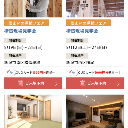
住まいの探検フェア
住まいの探検フェア
構造現場見学会
構造現場見学会
開催期間
開催期間
8月9日(日)～23日(日)
9月12日(土)～27日(日)
開催場所
開催場所
新潟市南区構造現場
新潟市西区槇尾
QUOカード
円分
進呈中！
QUOカード
円分
進呈中！
1000
1000
ご来場予約
ご来場予約