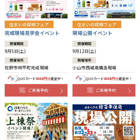
住まいの探検フェア
住まいの探検フェア
完成現場見学会イベント
現場公開イベント
開催期間
開催期間
9月5日(土)
9月12日(土)
開催場所
開催場所
佐野市柿平町完成現場
小山市西城南構造現場
QUOカード
円分
進呈中！
QUOカード
円分
進呈中！
1000
1000
ご来場予約
ご来場予約