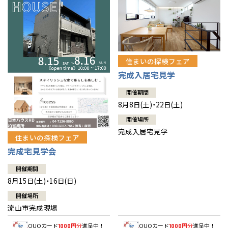
住まいの探検フェア
完成入居宅見学
開催期間
8月8日(土)・22日(土)
開催場所
完成入居宅見学
住まいの探検フェア
完成宅見学会
開催期間
8月15日(土)・16日(日)
開催場所
流山市完成現場
QUOカード
円分
進呈中！
QUOカード
円分
進呈中！
1000
1000