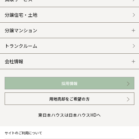
施工事例
選ばれる理由
賃貸併用住宅のメリット
分譲住宅・土地
平屋の家
リフォームの流れ
安心のサポートシステム
分譲マンション
外観・インテリア集
介護保険利用で快適リフォーム
商品紹介
分譲マンション トップ
トランクルーム
WEB住宅展示場
カタログ請求（無料）
展示場案内
ワザックとは
会社情報
お近くの展示場
高い信頼性
会社情報 トップ
採用情報
イベント情報
安心の管理体制
ニュースリリース
用地売却をご希望の方
カタログ請求（無料）
ギャラリー
代表ごあいさつ
東日本ハウスは日本ハウスHDへ
暮らし方提案
企業理念
サイトのご利用について
住まいのコラム
会社概要