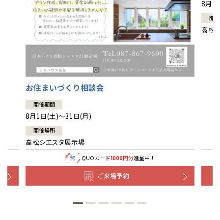
8月1
開催
高松
お住まいづくり相談会
開催期間
8月1日(土)～31日(月)
開催場所
高松シエスタ展示場
QUOカード
円分
進呈中！
1000
ご来場予約