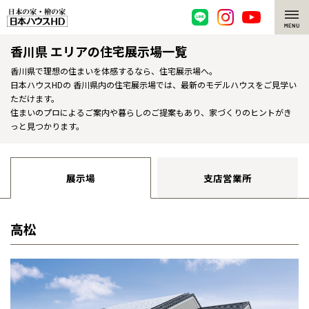
香川県 エリアの住宅展示場一覧
脱炭素・檜の家
香川県で理想の住まいを体感するなら、住宅展示場へ。
日本ハウスHDの 香川県内の住宅展示場では、最新のモデルハウスをご見学い
環境にやさしい、脱炭素社会の住宅
選ばれる理由
ただけます。
住まいのプロによるご案内や暮らしのご提案もあり、家づくりのヒントがき
檜・木造住宅
檜の魅力
っと見つかります。
耐震構造
檜の魅力 トップ
注文住宅
展示場
支店営業所
高耐久住宅
檜と日本人
注文住宅 トップ
施工事例
高断熱・高気密の家
1000年を超えて生きる檜
グレートステージ
高松
リフォーム
エネルギー自給自足
知られざる檜の効果・作用
クレステージ
リフォーム トップ
資産活用
ZEH特集
檜の住まいデザイン
施工事例
リフォームメニュー
資産活用 トップ
買取サービス