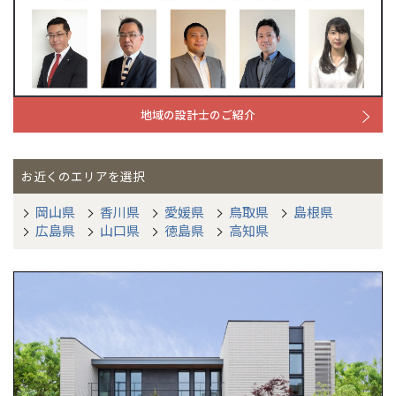
京都府
京都
埼玉県
埼玉
岡山県
岡山
福島県
郡山
福島
石川
千葉
静岡
京都
岡山
九州
九州
静岡県
静岡
石川県
金沢
所沢
福島
浜松
兵庫県
姫路
香川県
高松
いわき
福岡県
福岡
福井県
福井
福井
茨城
三重
兵庫
香川
福岡
千葉県
千葉
分譲マンション
会津
三重県
四日市
奈良県
奈良
柏
愛媛県
松山
佐賀県
佐賀
栃木
奈良
愛媛
佐賀
地域の設計士のご紹介
※現住所のある都道府県以外の建築予定地の方でも
現住所の有るお近
茨城県
水戸
熊本県
熊本
くの展示場又は店舗にお問合せください。
移住の計画の方もご相談対
群馬
滋賀
鳥取
熊本
応します。お気軽にご相談ください。
栃木県
宇都宮
大分県
大分
お近くのエリアを選択
小山
和歌山
島根
大分
宮崎県
宮崎
岡山県
香川県
愛媛県
鳥取県
島根県
群馬県
群馬
広島県
山口県
徳島県
高知県
伊勢崎
広島
宮崎
鹿児島県
鹿児島
山口
鹿児島
徳島
長崎
高知
沖縄