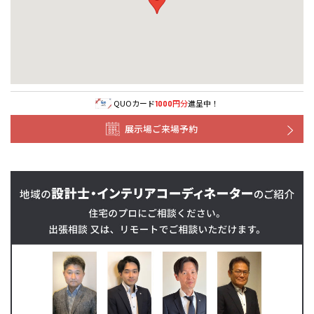
事業部紹介
全国の展示場
お近くのイベント
IR情報
北海道
北海道
木材調達指針
QUOカード
円分
進呈中！
1000
札幌
札幌
札幌
東北
東北
展示場ご来場予約
グループ会社紹介
小樽
青森県
八戸
道央
青森
甲信越・北陸
甲信越・北陸
道央
苫小牧千歳
CMギャラリー
青森
小樽
新潟県
新潟
道北
秋田
新潟
関東
関東
秋田県
秋田
採用情報
長岡
道北
旭川
東京都
世田谷
道南
岩手
山梨
東京
東海
東海
岩手県
盛岡
山梨県
甲府
道南
函館
八王子
北上
室蘭
愛知県
名古屋
道東
山形
長野
神奈川
愛知
近畿
近畿
長野県
長野
神奈川県
横浜
山形県
山形
豊橋
松本
道東
帯広
湘南
大阪府
大阪
釧路
宮城
富山
埼玉
岐阜
大阪
中国・四国
中国・四国
相模
宮城県
仙台
岐阜県
岐阜
富山県
富山