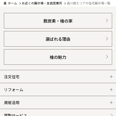
ホーム
お近くの展示場・支店営業所
香川県エリアの住宅展示場一覧
脱炭素・檜の家
選ばれる理由
檜の魅力
注文住宅
注文住宅 トップ
リフォーム
グレートステージ
リフォーム トップ
資産活用
クレステージ
リフォームメニュー
資産活用 トップ
買取サービス