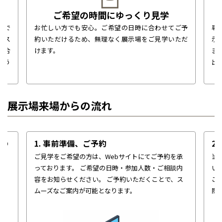
ご希望の時間にゆっくり見学
場で
お忙しい方でも安心。ご希望の日時に合わせてご予
専
なス
約いただけるため、無理なく展示場をご見学いただ
示
に合
けます。
ま
どう
出
展示場来場からの流れ
せの
1. 事前準備、ご予約
2
ご見学をご希望の方は、Webサイトにてご予約を承
当
っております。
ご希望の日時・参加人数・ご相談内
い
計
容をお知らせください。
ご予約いただくことで、ス
こ
を
ムーズなご案内が可能となります。
際
ら