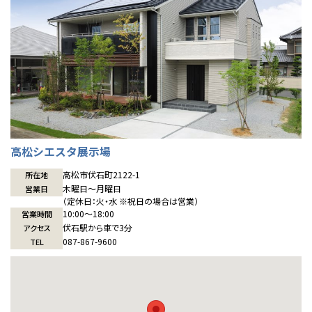
感謝訪問・長期保証
理想の木材「檜」
平屋の家
選ばれる理由
賃貸併用住宅のメリット
分譲住宅・土地
直営工事
外観・インテリア集
リフォームの流れ
安心のサポートシステム
分譲マンション
1メーターモジュール
WEB住宅展示場
介護保険利用で快適リフォーム
商品紹介
分譲マンション トップ
トランクルーム
冷暖房標準装備
暮らし方提案
展示場案内
ワザックとは
会社情報
高松シエスタ展示場
24時間対応コールセンター
住まいのコラム
高い信頼性
会社情報 トップ
お問い合わせ
高松市伏石町2122-1
所在地
木曜日〜月曜日
営業日
デザイン賞各種受賞
住まいのお手入れ集
安心の管理体制
ニュースリリース
会員サイト
（定休日：火・水 ※祝日の場合は営業）
10:00〜18:00
営業時間
セントラルヒーティング
伏石駅から車で3分
アクセス
ギャラリー
代表ごあいさつ
087-867-9600
TEL
企業理念
会社概要