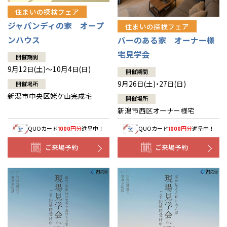
住まいの探検フェア
ジャパンディの家 オープ
住まいの探検フェア
ンハウス
バーのある家 オーナー様
宅見学会
開催期間
9月12日(土)～10月4日(日)
開催期間
9月26日(土)・27日(日)
開催場所
新潟市中央区姥ケ山完成宅
開催場所
新潟市西区オーナー様宅
QUOカード
円分
進呈中！
QUOカード
円分
進呈中！
1000
1000
ご来場予約
ご来場予約