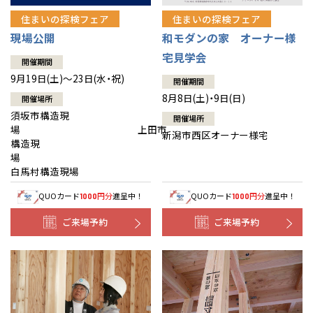
住まいの探検フェア
住まいの探検フェア
現場公開
和モダンの家 オーナー様
宅見学会
開催期間
9月19日(土)～23日(水・祝)
開催期間
8月8日(土)・9日(日)
開催場所
須坂市構造現
開催場所
場 上田市
新潟市西区オーナー様宅
構造現
場
白馬村構造現場
QUOカード
円分
進呈中！
QUOカード
円分
進呈中！
1000
1000
ご来場予約
ご来場予約