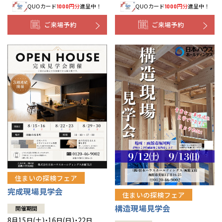
QUOカード
円分
進呈中！
QUOカード
円分
進呈中！
1000
1000
事業部紹介
ご来場予約
ご来場予約
IR情報
木材調達指針
グループ会社紹介
CMギャラリー
採用情報
住まいの探検フェア
完成現場見学会
住まいの探検フェア
構造現場見学会
開催期間
8月15日(土)・16日(日)・22日