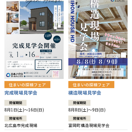
感謝訪問・長期保証
理想の木材「檜」
平屋の家
選ばれる理由
賃貸併用住宅のメリット
分譲住宅・土地
直営工事
外観・インテリア集
リフォームの流れ
安心のサポートシステム
分譲マンション
1メーターモジュール
WEB住宅展示場
介護保険利用で快適リフォーム
商品紹介
分譲マンション トップ
トランクルーム
冷暖房標準装備
暮らし方提案
展示場案内
ワザックとは
会社情報
24時間対応コールセンター
住まいのコラム
高い信頼性
会社情報 トップ
お問い合わせ
デザイン賞各種受賞
住まいのお手入れ集
安心の管理体制
住まいの探検フェア
住まいの探検フェア
ニュースリリース
会員サイト
完成現場見学会
構造現場見学会
セントラルヒーティング
ギャラリー
代表ごあいさつ
開催期間
開催期間
8月1日(土)～16日(日)
8月8日(土)～9日(日)
企業理念
開催場所
開催場所
北広島市完成現場
富岡町構造現場見学会
会社概要