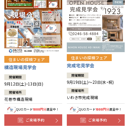
住まいの探検フェア
住まいの探検フェア
完成宅見学会
構造現場見学会
開催期間
開催期間
9月19日(土)～23日(水・祝)
9月12日(土)・13日(日)
開催場所
開催場所
いわき市完成現場
花巻市構造現場
QUOカード
円分
進呈中！
QUOカード
円分
進呈中！
1000
1000
ご来場予約
ご来場予約