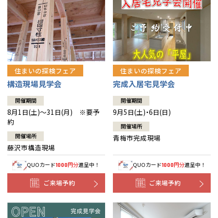
住まいの探検フェア
住まいの探検フェア
構造現場見学会
完成入居宅見学会
開催期間
開催期間
8月1日(土)～31日(月) ※要予
9月5日(土)・6日(日)
約
開催場所
開催場所
青梅市完成現場
藤沢市構造現場
QUOカード
円分
進呈中！
QUOカード
円分
進呈中！
1000
1000
ご来場予約
ご来場予約