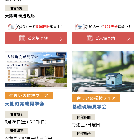
開催場所
大熊町構造現場
QUOカード
円分
進呈中！
QUOカード
円分
進呈中！
1000
1000
ご来場予約
ご来場予約
住まいの探検フェア
住まいの探検フェア
大熊町完成見学会
基礎現場見学会
開催期間
開催期間
9月26日(土)・27日(日)
毎週土・日曜日
開催場所
開催場所
双葉郡大熊町完成見学会