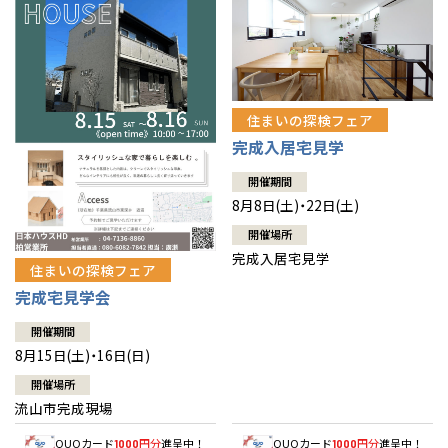
住まいの探検フェア
完成入居宅見学
開催期間
8月8日(土)・22日(土)
開催場所
完成入居宅見学
住まいの探検フェア
完成宅見学会
開催期間
8月15日(土)・16日(日)
開催場所
流山市完成現場
QUOカード
円分
進呈中！
QUOカード
円分
進呈中！
1000
1000