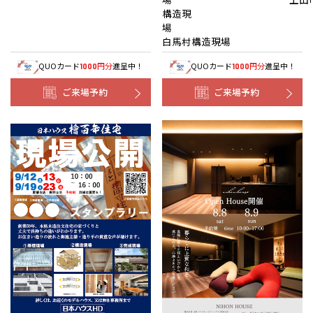
構造現
白馬村構造現場
QUOカード
円分
進呈中！
QUOカード
円分
進呈中！
1000
1000
ご来場予約
ご来場予約