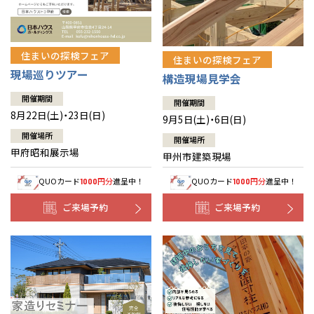
住まいの探検フェア
住まいの探検フェア
現場巡りツアー
構造現場見学会
開催期間
開催期間
8月22日(土)・23日(日)
9月5日(土)・6日(日)
開催場所
開催場所
甲府昭和展示場
甲州市建築現場
QUOカード
円分
進呈中！
QUOカード
円分
進呈中！
1000
1000
ご来場予約
ご来場予約