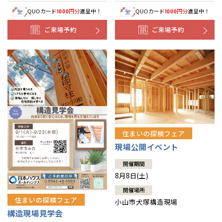
QUOカード
円分
進呈中！
QUOカード
円分
進呈中！
1000
1000
ご来場予約
ご来場予約
住まいの探検フェア
現場公開イベント
開催期間
8月8日(土)
開催場所
住まいの探検フェア
小山市犬塚構造現場
構造現場見学会