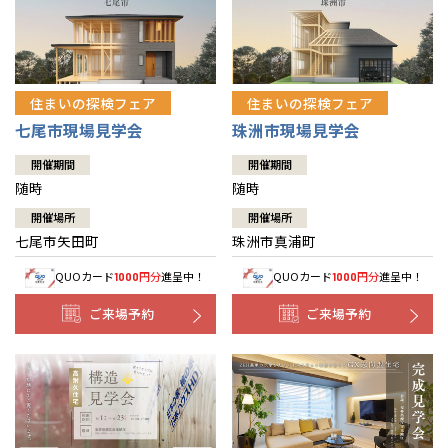
住まいの探検フェア
住まいの探検フェア
七尾市現場見学会
珠洲市現場見学会
開催期間
開催期間
随時
随時
開催場所
開催場所
七尾市矢田町
珠洲市真浦町
QUOカード
円分
進呈中！
QUOカード
円分
進呈中！
1000
1000
ご来場予約
ご来場予約