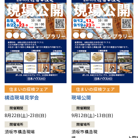
住まいの探検フェア
住まいの探検フェア
構造現場見学会
現場公開
開催期間
開催期間
8月22日(土)・23日(日)
9月12日(土)・13日(日)
開催場所
開催場所
須坂市構造現場
須坂市構造現
場 上田