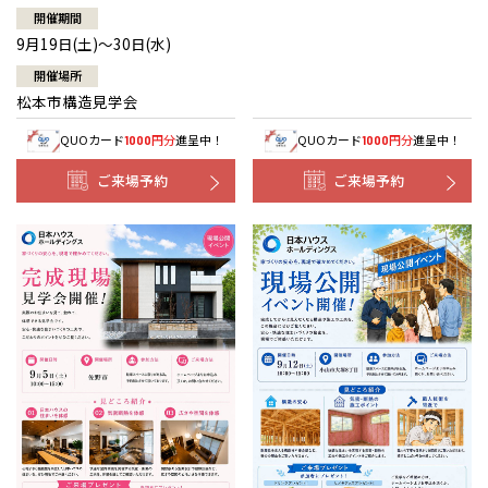
開催期間
9月19日(土)～30日(水)
開催場所
松本市構造見学会
QUOカード
円分
進呈中！
QUOカード
円分
進呈中！
1000
1000
ご来場予約
ご来場予約