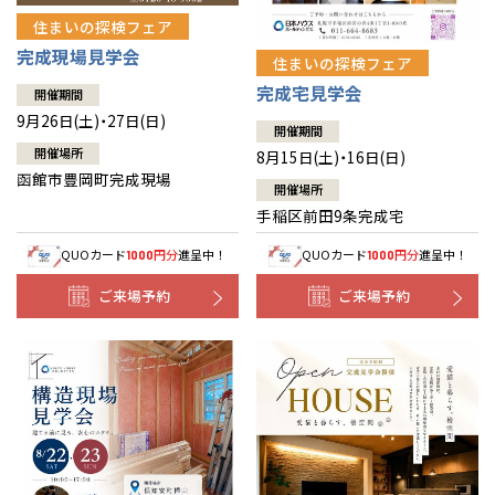
住まいの探検フェア
完成現場見学会
住まいの探検フェア
完成宅見学会
開催期間
9月26日(土)・27日(日)
開催期間
開催場所
8月15日(土)・16日(日)
函館市豊岡町完成現場
開催場所
手稲区前田9条完成宅
QUOカード
円分
進呈中！
QUOカード
円分
進呈中！
1000
1000
ご来場予約
ご来場予約
全国の展示場
お近くのイベント