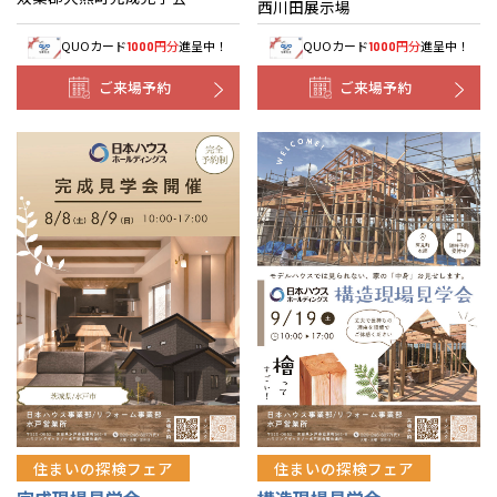
西川田展示場
QUOカード
円分
進呈中！
QUOカード
円分
進呈中！
1000
1000
ご来場予約
ご来場予約
住まいの探検フェア
住まいの探検フェア