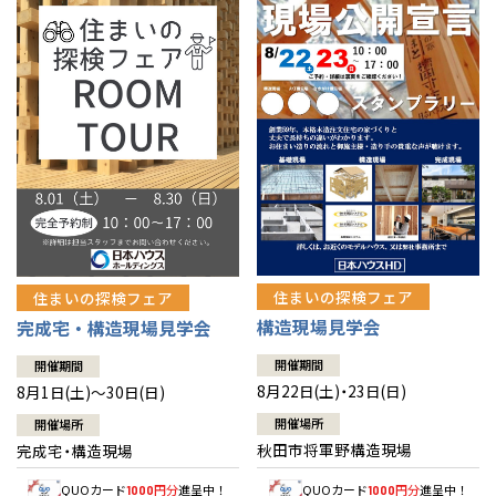
佐賀県
佐賀
栃木
奈良
愛媛
佐賀
※現住所のある都道府県以外の建築予定地の方でも
現住所の有るお近
茨城県
水戸
熊本県
熊本
くの展示場又は店舗にお問合せください。
移住の計画の方もご相談対
群馬
滋賀
鳥取
熊本
応します。お気軽にご相談ください。
栃木県
宇都宮
大分県
大分
小山
和歌山
島根
大分
宮崎県
宮崎
群馬県
群馬
伊勢崎
広島
宮崎
鹿児島県
鹿児島
山口
鹿児島
徳島
長崎
住まいの探検フェア
住まいの探検フェア
構造現場見学会
完成宅・構造現場見学会
高知
沖縄
開催期間
開催期間
8月22日(土)・23日(日)
8月1日(土)～30日(日)
開催場所
開催場所
秋田市将軍野構造現場
完成宅・構造現場
QUOカード
円分
進呈中！
QUOカード
円分
進呈中！
1000
1000