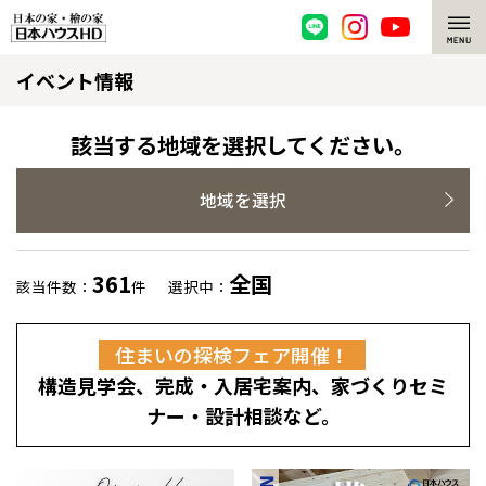
イベント情報
脱炭素・檜の家
環境にやさしい、脱炭素社会の住宅
選ばれる理由
該当する地域を選択してください。
檜・木造住宅
檜の魅力
地域を選択
耐震構造
檜の魅力 トップ
注文住宅
361
全国
該当件数：
件
選択中：
高耐久住宅
檜と日本人
注文住宅 トップ
施工事例
住まいの探検フェア開催！
高断熱・高気密の家
1000年を超えて生きる檜
グレートステージ
リフォーム
構造見学会、完成・入居宅案内、家づくりセミ
エネルギー自給自足
知られざる檜の効果・作用
クレステージ
リフォーム トップ
資産活用
ナー・設計相談など。
ZEH特集
檜の住まいデザイン
施工事例
リフォームメニュー
資産活用 トップ
買取サービス