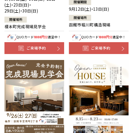
開催期間
(土)・23日(日)・
9月12日(土)・13日(日)
29日(土)・30日(日)
開催場所
開催場所
函館市堀川町構造現場
榎本町完成現場見学会
QUOカード
円分
進呈中！
QUOカード
円分
進呈中！
1000
1000
ご来場予約
ご来場予約