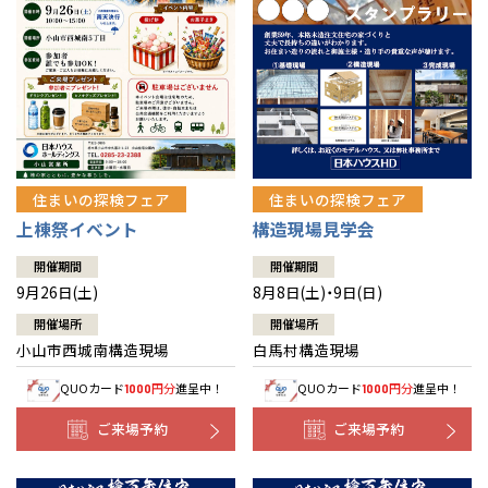
住まいの探検フェア
住まいの探検フェア
上棟祭イベント
構造現場見学会
開催期間
開催期間
9月26日(土)
8月8日(土)・9日(日)
開催場所
開催場所
小山市西城南構造現場
白馬村構造現場
QUOカード
円分
進呈中！
QUOカード
円分
進呈中！
1000
1000
ご来場予約
ご来場予約