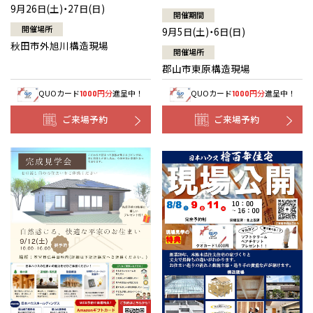
9月26日(土)・27日(日)
開催期間
開催場所
9月5日(土)・6日(日)
秋田市外旭川構造現場
開催場所
郡山市東原構造現場
QUOカード
円分
進呈中！
QUOカード
円分
進呈中！
1000
1000
ご来場予約
ご来場予約