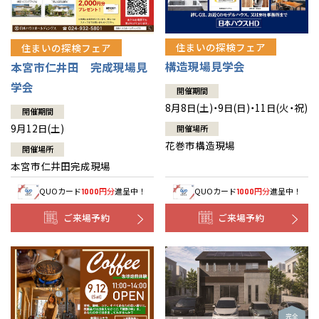
住まいの探検フェア
住まいの探検フェア
構造現場見学会
本宮市仁井田 完成現場見
学会
開催期間
8月8日(土)・9日(日)・11日(火・祝)
開催期間
9月12日(土)
開催場所
花巻市構造現場
開催場所
本宮市仁井田完成現場
QUOカード
円分
進呈中！
QUOカード
円分
進呈中！
1000
1000
ご来場予約
ご来場予約