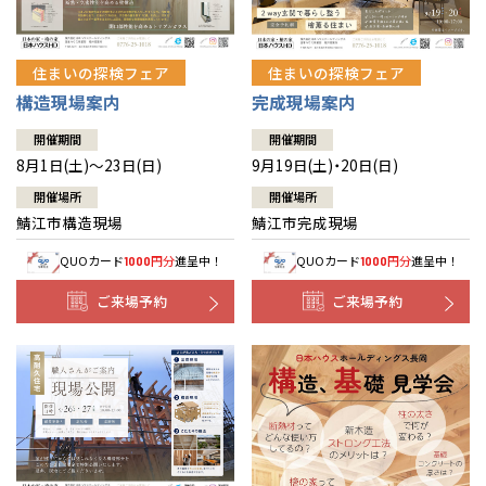
住まいの探検フェア
住まいの探検フェア
構造現場案内
完成現場案内
開催期間
開催期間
8月1日(土)～23日(日)
9月19日(土)・20日(日)
開催場所
開催場所
鯖江市構造現場
鯖江市完成現場
QUOカード
円分
進呈中！
QUOカード
円分
進呈中！
1000
1000
ご来場予約
ご来場予約