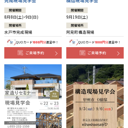
完成現場見学会
構造現場見学会
開催期間
開催期間
8月8日(土)・9日(日)
9月19日(土)
開催場所
開催場所
水戸市完成現場
阿見町構造現場
QUOカード
円分
進呈中！
QUOカード
円分
進呈中！
1000
1000
ご来場予約
ご来場予約