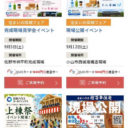
住まいの探検フェア
住まいの探検フェア
完成現場見学会イベント
現場公開イベント
開催期間
開催期間
9月5日(土)
9月12日(土)
開催場所
開催場所
佐野市柿平町完成現場
小山市西城南構造現場
QUOカード
円分
進呈中！
QUOカード
円分
進呈中！
1000
1000
ご来場予約
ご来場予約