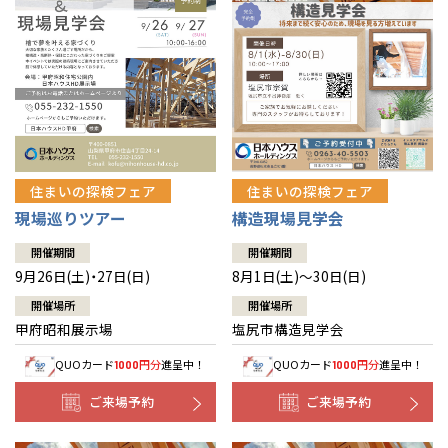
住まいの探検フェア
住まいの探検フェア
構造現場見学会
現場巡りツアー
開催期間
開催期間
8月1日(土)～30日(日)
9月26日(土)・27日(日)
開催場所
開催場所
塩尻市構造見学会
甲府昭和展示場
QUOカード
円分
進呈中！
QUOカード
円分
進呈中！
1000
1000
ご来場予約
ご来場予約