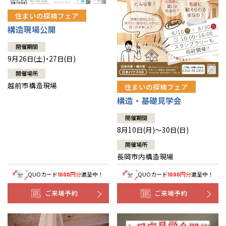
住まいの探検フェア
構造現場公開
開催期間
9月26日(土)・27日(日)
開催場所
越前市構造現場
住まいの探検フェア
構造・基礎見学会
開催期間
8月10日(月)～30日(日)
開催場所
長岡市内構造現場
QUOカード
円分
進呈中！
QUOカード
円分
進呈中！
1000
1000
ご来場予約
ご来場予約