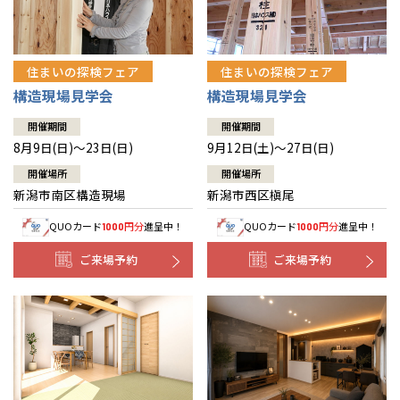
住まいの探検フェア
住まいの探検フェア
構造現場見学会
構造現場見学会
開催期間
開催期間
8月9日(日)～23日(日)
9月12日(土)～27日(日)
開催場所
開催場所
新潟市南区構造現場
新潟市西区槇尾
QUOカード
円分
進呈中！
QUOカード
円分
進呈中！
1000
1000
ご来場予約
ご来場予約