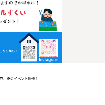
青森県
八戸
道央
青森
甲信越・北陸
甲信越・北陸
道央
苫小牧千歳
青森
小樽
新潟県
新潟
道北
秋田
新潟
関東
関東
秋田県
秋田
長岡
道北
旭川
東京都
世田谷
道南
岩手
山梨
東京
東海
東海
岩手県
盛岡
山梨県
甲府
道南
函館
八王子
北上
室蘭
愛知県
名古屋
道東
山形
長野
神奈川
愛知
近畿
近畿
長野県
長野
神奈川県
横浜
山形県
山形
豊橋
松本
道東
帯広
湘南
大阪府
大阪
釧路
宮城
富山
埼玉
岐阜
大阪
中国・四国
中国・四国
相模
宮城県
仙台
岐阜県
岐阜
富山県
富山
京都府
京都
埼玉県
埼玉
岡山県
岡山
福島県
郡山
福島
石川
千葉
静岡
京都
岡山
九州
九州
静岡県
静岡
石川県
金沢
所沢
福島
浜松
兵庫県
姫路
香川県
高松
いわき
福岡県
福岡
福井県
福井
福井
茨城
三重
兵庫
香川
福岡
千葉県
千葉
会津
三重県
四日市
分譲マンション
奈良県
奈良
店、夏のイベント開催！
柏
愛媛県
松山
佐賀県
佐賀
栃木
奈良
愛媛
佐賀
茨城県
水戸
熊本県
熊本
※現住所のある都道府県以外の建築予定地の方でも
群馬
滋賀
鳥取
熊本
現住所の有るお近くの展示場又は店舗にお問合せください。
栃木県
宇都宮
大分県
大分
小山
移住の計画の方もご相談対応します。お気軽にご相談ください。