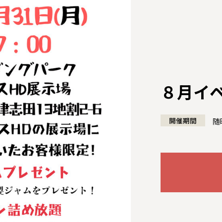
８月イ
開催期間
随
全国の展示場
お近くのイベント
北海道
北海道
札幌
札幌
札幌
東北
東北
小樽