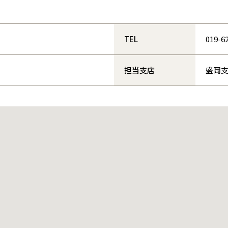
和歌山
島根
大分
宮崎県
宮崎
群馬県
群馬
伊勢崎
広島
宮崎
鹿児島県
鹿児島
TEL
019-6
山口
鹿児島
担当支店
盛岡
徳島
長崎
高知
沖縄