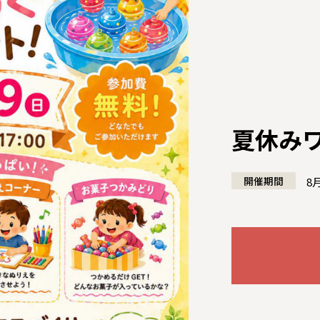
夏休み
開催期間
8
全国の展示場
お近くのイベント
北海道
北海道
札幌
札幌
札幌
東北
東北
小樽