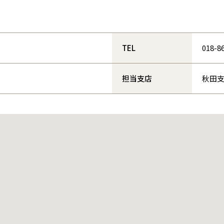
和歌山
島根
大分
宮崎県
宮崎
群馬県
群馬
伊勢崎
広島
宮崎
鹿児島県
鹿児島
TEL
018-8
山口
鹿児島
担当支店
秋田
徳島
長崎
高知
沖縄