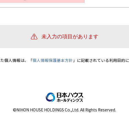
宮崎県
宮崎
群馬県
群馬
伊勢崎
広島
宮崎
鹿児島県
鹿児島
山口
鹿児島
徳島
長崎
高知
沖縄
いた個人情報は、「
個人情報保護基本方針
」に記載されている利用目的に
©NIHON HOUSE HOLDINGS Co.,Ltd. All Rights Reserved.