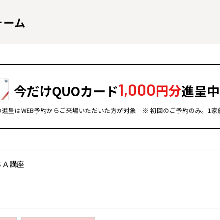
ォーム
1,000
今だけQUOカード
円分
進呈中
ドの進呈はWEB予約からご来場いただいた方が対象
※ 初回のご予約のみ。1家
全国の展示場
お近くのイベント
ＳＡ講座
北海道
北海道
札幌
札幌
札幌
東北
東北
小樽
青森県
八戸
道央
青森
甲信越・北陸
甲信越・北陸