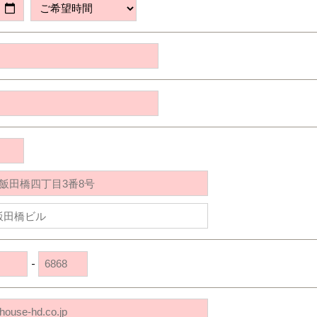
道央
苫小牧千歳
青森
小樽
新潟県
新潟
道北
秋田
新潟
関東
関東
秋田県
秋田
長岡
道北
旭川
東京都
世田谷
道南
岩手
山梨
東京
東海
東海
岩手県
盛岡
山梨県
甲府
道南
函館
八王子
北上
室蘭
愛知県
名古屋
道東
山形
長野
神奈川
愛知
近畿
近畿
長野県
長野
神奈川県
横浜
山形県
山形
豊橋
松本
道東
帯広
湘南
大阪府
大阪
釧路
宮城
富山
埼玉
岐阜
大阪
中国・四国
中国・四国
相模
宮城県
仙台
岐阜県
岐阜
富山県
富山
京都府
京都
埼玉県
埼玉
岡山県
岡山
福島県
郡山
福島
石川
千葉
静岡
京都
岡山
九州
九州
静岡県
静岡
石川県
金沢
所沢
福島
浜松
兵庫県
姫路
香川県
高松
いわき
福岡県
福岡
福井県
福井
福井
茨城
三重
兵庫
香川
福岡
千葉県
千葉
会津
三重県
四日市
分譲マンション
奈良県
奈良
柏
愛媛県
松山
佐賀県
佐賀
栃木
奈良
愛媛
佐賀
茨城県
水戸
-
熊本県
熊本
※現住所のある都道府県以外の建築予定地の方でも
群馬
滋賀
鳥取
熊本
現住所の有るお近くの展示場又は店舗にお問合せください。
栃木県
宇都宮
大分県
大分
小山
移住の計画の方もご相談対応します。お気軽にご相談ください。
和歌山
島根
大分