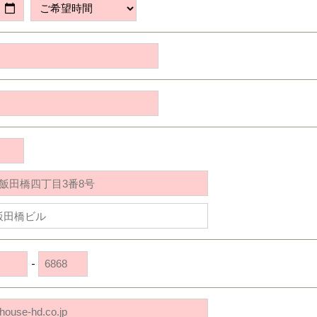
道央
苫小牧千歳
青森
小樽
新潟県
新潟
道北
秋田
新潟
関東
関東
秋田県
秋田
長岡
道北
旭川
東京都
世田谷
道南
岩手
山梨
東京
東海
東海
岩手県
盛岡
山梨県
甲府
道南
函館
八王子
北上
室蘭
愛知県
名古屋
道東
山形
長野
神奈川
愛知
近畿
近畿
長野県
長野
神奈川県
横浜
山形県
山形
豊橋
松本
道東
帯広
湘南
大阪府
大阪
釧路
宮城
富山
埼玉
岐阜
大阪
中国・四国
中国・四国
相模
宮城県
仙台
岐阜県
岐阜
富山県
富山
京都府
京都
埼玉県
埼玉
岡山県
岡山
福島県
郡山
福島
石川
千葉
静岡
京都
岡山
九州
九州
静岡県
静岡
石川県
金沢
所沢
福島
浜松
兵庫県
姫路
香川県
高松
いわき
福岡県
福岡
福井県
福井
福井
茨城
三重
兵庫
香川
福岡
千葉県
千葉
会津
三重県
四日市
分譲マンション
奈良県
奈良
柏
愛媛県
松山
佐賀県
佐賀
栃木
奈良
愛媛
佐賀
茨城県
水戸
-
熊本県
熊本
※現住所のある都道府県以外の建築予定地の方でも
群馬
滋賀
鳥取
熊本
現住所の有るお近くの展示場又は店舗にお問合せください。
栃木県
宇都宮
大分県
大分
小山
移住の計画の方もご相談対応します。お気軽にご相談ください。
和歌山
島根
大分