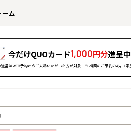
ォーム
1,000
今だけQUOカード
円分
進呈中
ドの進呈はWEB予約からご来場いただいた方が対象
※ 初回のご予約のみ。1家
全国の展示場
お近くのイベント
北海道
北海道
札幌
札幌
札幌
東北
東北
日
小樽
青森県
八戸
道央
青森
甲信越・北陸
甲信越・北陸