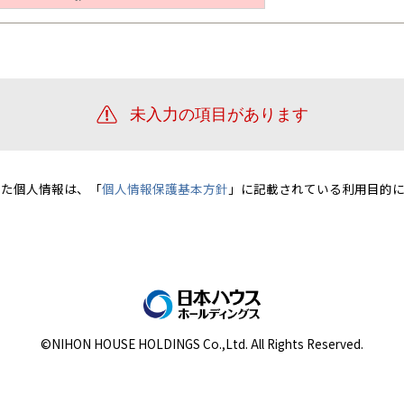
宮崎県
宮崎
群馬県
群馬
伊勢崎
広島
宮崎
鹿児島県
鹿児島
山口
鹿児島
徳島
長崎
高知
沖縄
いた個人情報は、「
個人情報保護基本方針
」に記載されている利用目的に
©NIHON HOUSE HOLDINGS Co.,Ltd. All Rights Reserved.