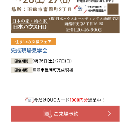
住まいの探検フェア
完成現場見学会
9月26日(土)・27日(日)
開催期間
函館市豊岡町完成現場
開催場所
今だけ
QUOカード
円分
進呈中！
1000
ご来場予約