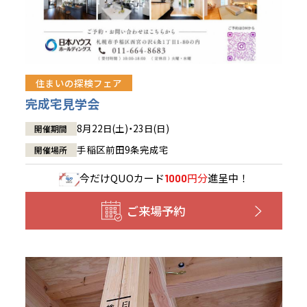
住まいの探検フェア
完成宅見学会
8月22日(土)・23日(日)
開催期間
手稲区前田9条完成宅
開催場所
今だけ
QUOカード
円分
進呈中！
1000
ご来場予約