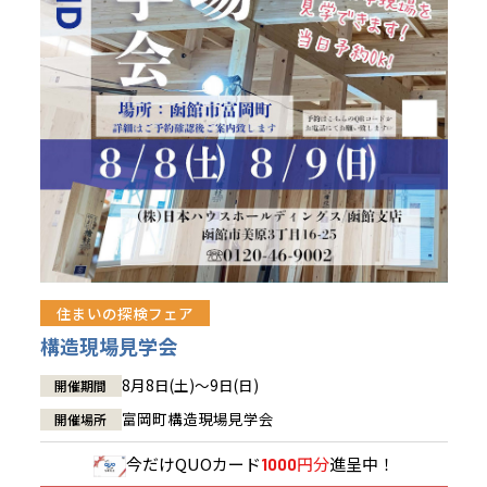
青森県
八戸
道央
青森
甲信越・北陸
甲信越・北陸
道央
苫小牧千歳
青森
小樽
新潟県
新潟
道北
秋田
新潟
関東
関東
秋田県
秋田
長岡
道北
旭川
東京都
世田谷
道南
岩手
山梨
東京
東海
東海
岩手県
盛岡
山梨県
甲府
道南
函館
八王子
北上
室蘭
愛知県
名古屋
道東
山形
長野
神奈川
愛知
近畿
近畿
長野県
長野
神奈川県
横浜
山形県
山形
豊橋
松本
道東
帯広
湘南
大阪府
大阪
釧路
宮城
富山
埼玉
岐阜
大阪
中国・四国
中国・四国
相模
宮城県
仙台
岐阜県
岐阜
富山県
富山
京都府
京都
埼玉県
埼玉
岡山県
岡山
福島県
郡山
福島
石川
千葉
静岡
京都
岡山
九州
九州
静岡県
静岡
石川県
金沢
所沢
福島
浜松
住まいの探検フェア
兵庫県
姫路
香川県
高松
いわき
福岡県
福岡
福井県
福井
福井
茨城
三重
兵庫
香川
福岡
構造現場見学会
千葉県
千葉
会津
三重県
四日市
分譲マンション
奈良県
奈良
柏
愛媛県
松山
佐賀県
佐賀
8月8日(土)～9日(日)
開催期間
栃木
奈良
愛媛
佐賀
茨城県
水戸
富岡町構造現場見学会
開催場所
熊本県
熊本
※現住所のある都道府県以外の建築予定地の方でも
群馬
滋賀
鳥取
熊本
現住所の有るお近くの展示場又は店舗にお問合せください。
栃木県
宇都宮
今だけ
QUOカード
円分
進呈中！
1000
大分県
大分
小山
移住の計画の方もご相談対応します。お気軽にご相談ください。