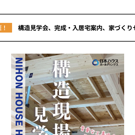
催！
構造見学会、完成・入居宅案内、家づくり
全国の展示場
お近くのイベント
北海道
北海道
札幌
札幌
札幌
東北
東北
小樽