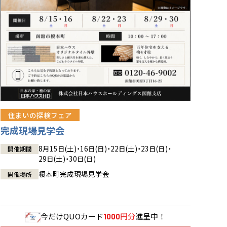
住まいの探検フェア
完成現場見学会
8月15日(土)・16日(日)・22日(土)・23日(日)・
開催期間
29日(土)・30日(日)
榎本町完成現場見学会
開催場所
今だけ
QUOカード
円分
進呈中！
1000