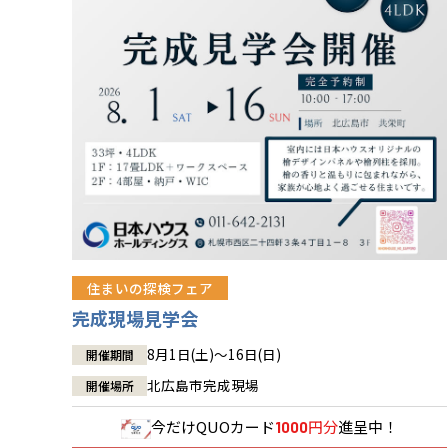
住まいの探検フェア
完成現場見学会
8月1日(土)～16日(日)
開催期間
北広島市完成現場
開催場所
今だけ
QUOカード
円分
進呈中！
1000