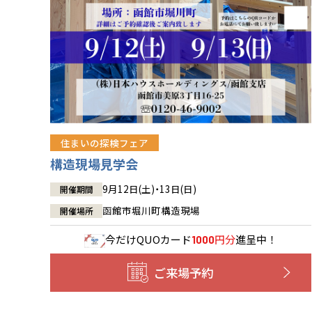
住まいの探検フェア
構造現場見学会
9月12日(土)・13日(日)
開催期間
函館市堀川町構造現場
開催場所
今だけ
QUOカード
円分
進呈中！
1000
ご来場予約