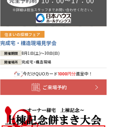
住まいの探検フェア
完成宅・構造現場見学会
8月1日(土)～30日(日)
開催期間
完成宅・構造現場
開催場所
今だけ
QUOカード
円分
進呈中！
1000
ご来場予約