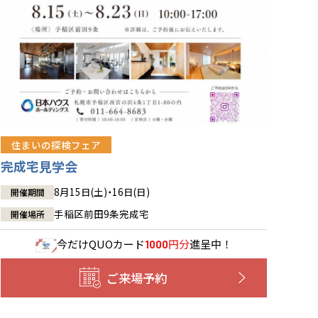
住まいの探検フェア
完成宅見学会
8月15日(土)・16日(日)
開催期間
手稲区前田9条完成宅
開催場所
今だけ
QUOカード
円分
進呈中！
1000
ご来場予約