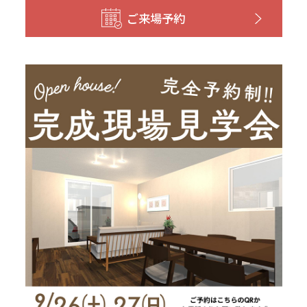
和歌山
島根
大分
ご来場予約
宮崎県
宮崎
群馬県
群馬
伊勢崎
広島
宮崎
鹿児島県
鹿児島
山口
鹿児島
徳島
長崎
高知
沖縄