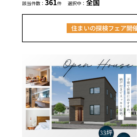
361
全国
該当件数：
件
選択中：
住まいの探検フェア開