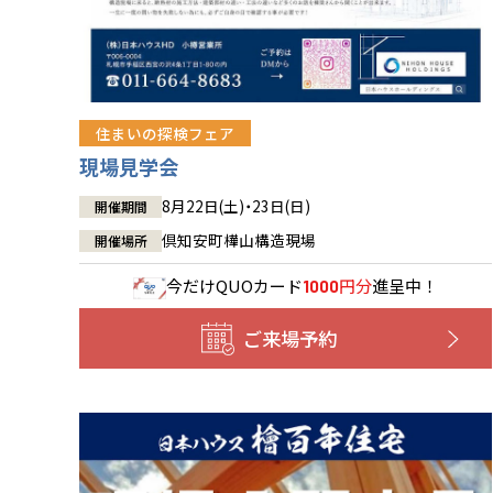
住まいの探検フェア
現場見学会
8月22日(土)・23日(日)
開催期間
倶知安町樺山構造現場
開催場所
今だけ
QUOカード
円分
進呈中！
1000
ご来場予約