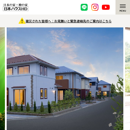
被災された皆様へ：お見舞いと緊急連絡先のご案内はこちら
脱炭素・檜の家
環境にやさしい、脱炭素社会の住宅
選ばれる理由
檜・木造住宅
檜の魅力
耐震構造
檜の魅力 トップ
注文住宅
高耐久住宅
檜と日本人
注文住宅 トップ
施工事例
高断熱・高気密の家
1000年を超えて生きる檜
グレートステージ
リフォーム
エネルギー自給自足
知られざる檜の効果・作用
クレステージ
リフォーム トップ
資産活用
ZEH特集
檜の住まいデザイン
施工事例
リフォームメニュー
資産活用 トップ
買取サービス