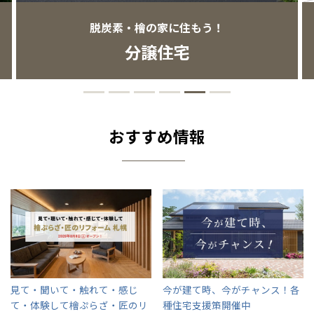
感謝訪問・長期保証
理想の木材「檜」
平屋の家
選ばれる理由
賃貸併用住宅のメリット
分譲住宅・土地
脱炭素・檜の家に住もう！
分譲住宅
直営工事
外観・インテリア集
リフォームの流れ
安心のサポートシステム
分譲マンション
1メーターモジュール
WEB住宅展示場
介護保険利用で快適リフォーム
商品紹介
分譲マンション トップ
トランクルーム
冷暖房標準装備
暮らし方提案
展示場案内
ワザックとは
会社情報
おすすめ情報
24時間対応コールセンター
住まいのコラム
高い信頼性
会社情報 トップ
お問い合わせ
デザイン賞各種受賞
住まいのお手入れ集
安心の管理体制
ニュースリリース
会員サイト
セントラルヒーティング
ギャラリー
代表ごあいさつ
企業理念
見て・聞いて・触れて・感じ
今が建て時、今がチャンス！
各
て・体験して
檜ぷらざ・匠のリ
種住宅支援策開催中
会社概要