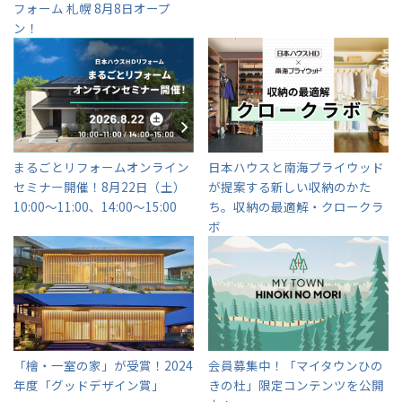
フォーム 札幌 8月8日オープ
ン！
事業部紹介
IR情報
木材調達指針
まるごとリフォームオンライン
日本ハウスと南海プライウッド
グループ会社紹介
セミナー開催！
8月22日（土）
が提案する新しい収納のかた
10:00～11:00、14:00～15:00
ち。収納の最適解・クロークラ
CMギャラリー
ボ
採用情報
全国の展示場
お近くのイベント
「檜・一室の家」が受賞！
2024
会員募集中！「マイタウンひの
年度「グッドデザイン賞」
きの杜」
限定コンテンツを公開