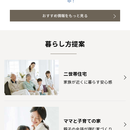
中！
北海道
北海道
おすすめ情報をもっと見る
札幌
札幌
札幌
東北
東北
小樽
青森県
八戸
道央
青森
甲信越・北陸
甲信越・北陸
道央
苫小牧千歳
青森
暮らし方提案
小樽
新潟県
新潟
道北
秋田
新潟
関東
関東
秋田県
秋田
長岡
道北
旭川
東京都
世田谷
道南
岩手
山梨
東京
東海
東海
岩手県
盛岡
山梨県
甲府
道南
函館
八王子
北上
二世帯住宅
室蘭
愛知県
名古屋
道東
山形
長野
神奈川
愛知
近畿
近畿
長野県
長野
神奈川県
横浜
家族が近くに暮らす安心感
山形県
山形
豊橋
松本
道東
帯広
湘南
大阪府
大阪
釧路
宮城
富山
埼玉
岐阜
大阪
中国・四国
中国・四国
相模
宮城県
仙台
岐阜県
岐阜
富山県
富山
京都府
京都
埼玉県
埼玉
岡山県
岡山
福島県
郡山
福島
石川
千葉
静岡
京都
岡山
九州
九州
静岡県
静岡
石川県
金沢
所沢
福島
浜松
兵庫県
姫路
香川県
高松
いわき
福岡県
福岡
ママと子育ての家
福井県
福井
福井
茨城
三重
兵庫
香川
福岡
千葉県
千葉
分譲マンション
会津
三重県
四日市
奈良県
奈良
親子の会話が弾む家づくり
柏