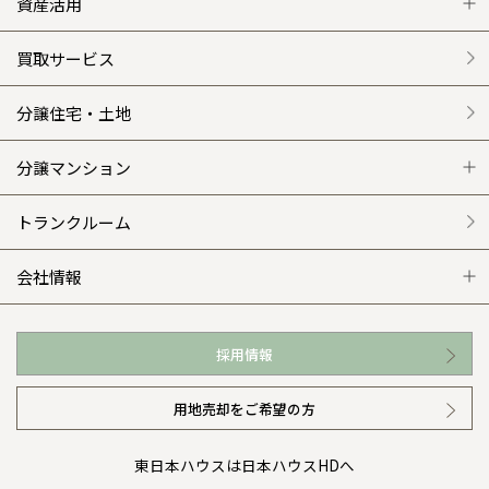
グレートステージ
リフォーム トップ
資産活用
クレステージ
リフォームメニュー
資産活用 トップ
買取サービス
施工事例
選ばれる理由
賃貸併用住宅のメリット
分譲住宅・土地
平屋の家
リフォームの流れ
安心のサポートシステム
分譲マンション
外観・インテリア集
介護保険利用で快適リフォーム
商品紹介
分譲マンション トップ
トランクルーム
WEB住宅展示場
カタログ請求（無料）
展示場案内
ワザックとは
会社情報
お近くの展示場
高い信頼性
会社情報 トップ
採用情報
イベント情報
安心の管理体制
ニュースリリース
用地売却をご希望の方
カタログ請求（無料）
ギャラリー
代表ごあいさつ
東日本ハウスは日本ハウスHDへ