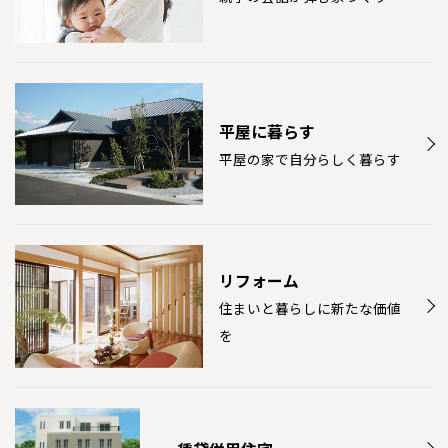
愛媛県
松山
佐賀県
佐賀
栃木
奈良
愛媛
佐賀
※現住所のある都道府県以外の建築予定地の方でも
現住所の有るお近
茨城県
水戸
熊本県
熊本
くの展示場又は店舗にお問合せください。
移住の計画の方もご相談対
群馬
滋賀
鳥取
熊本
応します。お気軽にご相談ください。
栃木県
宇都宮
大分県
大分
小山
和歌山
島根
大分
平屋に暮らす
宮崎県
宮崎
群馬県
群馬
平屋の家で自分らしく暮らす
伊勢崎
広島
宮崎
鹿児島県
鹿児島
山口
鹿児島
徳島
長崎
リフォーム
住まいと暮らしに新たな価値
高知
沖縄
を