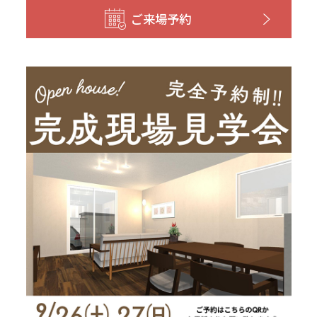
和歌山
島根
大分
ご来場予約
宮崎県
宮崎
群馬県
群馬
伊勢崎
広島
宮崎
鹿児島県
鹿児島
山口
鹿児島
徳島
長崎
高知
沖縄