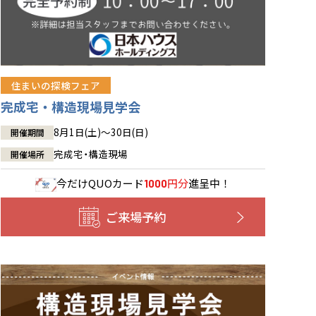
住まいの探検フェア
完成宅・構造現場見学会
8月1日(土)～30日(日)
開催期間
完成宅・構造現場
開催場所
今だけ
QUOカード
円分
進呈中！
1000
ご来場予約