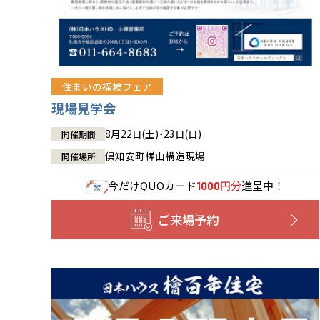
住まいの探検フェア
現場見学会
8月22日(土)・23日(日)
開催期間
倶知安町樺山構造現場
開催場所
今だけ
QUOカード
円分
進呈中！
1000
ご来場予約