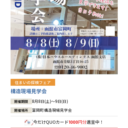
青森県
八戸
道央
青森
甲信越・北陸
甲信越・北陸
道央
苫小牧千歳
青森
小樽
新潟県
新潟
道北
秋田
新潟
関東
関東
秋田県
秋田
長岡
道北
旭川
東京都
世田谷
道南
岩手
山梨
東京
東海
東海
岩手県
盛岡
山梨県
甲府
道南
函館
八王子
北上
室蘭
愛知県
名古屋
道東
山形
長野
神奈川
愛知
近畿
近畿
長野県
長野
神奈川県
横浜
山形県
山形
豊橋
松本
道東
帯広
湘南
大阪府
大阪
釧路
宮城
富山
埼玉
岐阜
大阪
中国・四国
中国・四国
相模
宮城県
仙台
岐阜県
岐阜
富山県
富山
京都府
京都
埼玉県
埼玉
岡山県
岡山
福島県
郡山
福島
石川
千葉
静岡
京都
岡山
九州
九州
静岡県
静岡
石川県
金沢
所沢
福島
浜松
住まいの探検フェア
兵庫県
姫路
香川県
高松
いわき
福岡県
福岡
福井県
福井
福井
茨城
三重
兵庫
香川
福岡
構造現場見学会
千葉県
千葉
会津
三重県
四日市
分譲マンション
奈良県
奈良
柏
愛媛県
松山
佐賀県
佐賀
8月8日(土)～9日(日)
開催期間
栃木
奈良
愛媛
佐賀
茨城県
水戸
富岡町構造現場見学会
開催場所
熊本県
熊本
※現住所のある都道府県以外の建築予定地の方でも
群馬
滋賀
鳥取
熊本
現住所の有るお近くの展示場又は店舗にお問合せください。
栃木県
宇都宮
今だけ
QUOカード
円分
進呈中！
1000
大分県
大分
小山
移住の計画の方もご相談対応します。お気軽にご相談ください。