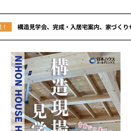
催！
構造見学会、完成・入居宅案内、家づくり
全国の展示場
お近くのイベント
北海道
北海道
札幌
札幌
札幌
東北
東北
小樽