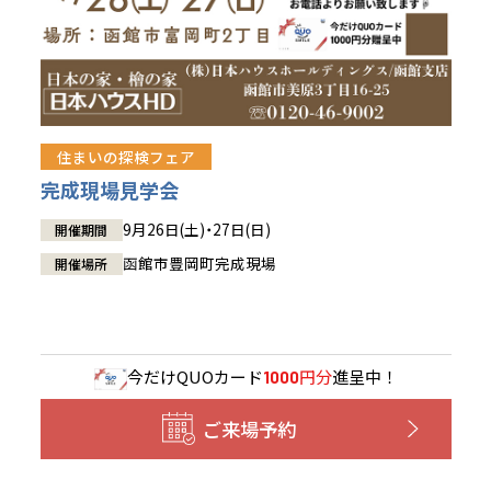
住まいの探検フェア
完成現場見学会
9月26日(土)・27日(日)
開催期間
函館市豊岡町完成現場
開催場所
今だけ
QUOカード
円分
進呈中！
1000
ご来場予約