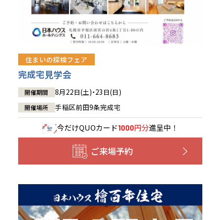
住まいの探検フェア
完成宅見学会
8月22日(土)・23日(日)
開催期間
手稲区前田9条完成宅
開催場所
今だけ
QUOカード
円分
進呈中！
1000
ご来場予約