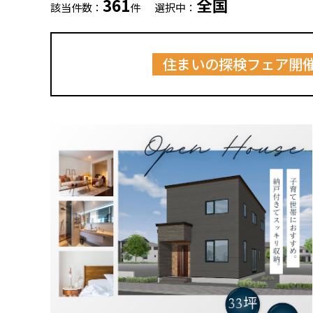
361
全国
該当件数：
件
選択中：
住まいの探検フェア開