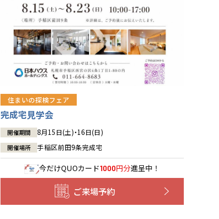
住まいの探検フェア
完成宅見学会
8月15日(土)・16日(日)
開催期間
手稲区前田9条完成宅
開催場所
今だけ
QUOカード
円分
進呈中！
1000
ご来場予約