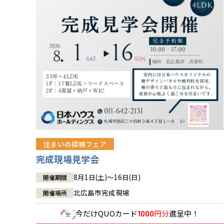
住まいの探検フェア
完成現場見学会
8月1日(土)～16日(日)
開催期間
北広島市完成現場
開催場所
今だけ
QUOカード
円分
進呈中！
1000