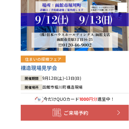
住まいの探検フェア
構造現場見学会
9月12日(土)・13日(日)
開催期間
函館市堀川町構造現場
開催場所
今だけ
QUOカード
円分
進呈中！
1000
ご来場予約