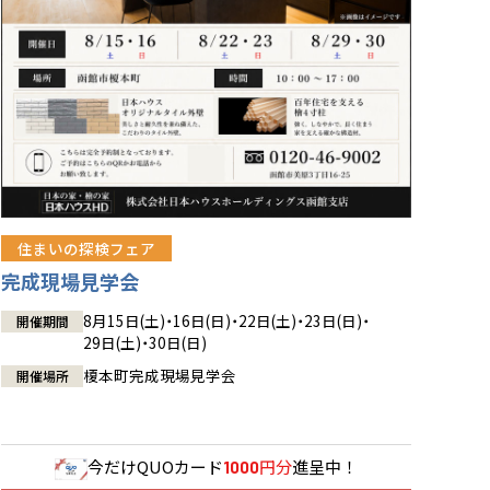
住まいの探検フェア
完成現場見学会
8月15日(土)・16日(日)・22日(土)・23日(日)・
開催期間
29日(土)・30日(日)
榎本町完成現場見学会
開催場所
今だけ
QUOカード
円分
進呈中！
1000