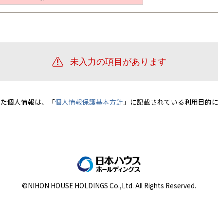
宮崎県
宮崎
群馬県
群馬
伊勢崎
広島
宮崎
鹿児島県
鹿児島
山口
鹿児島
徳島
長崎
高知
沖縄
いた個人情報は、「
個人情報保護基本方針
」に記載されている利用目的に
©NIHON HOUSE HOLDINGS Co.,Ltd. All Rights Reserved.