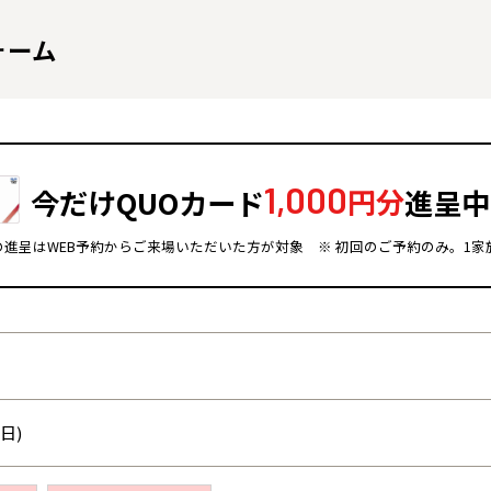
ォーム
1,000
今だけQUOカード
円分
進呈中
ドの進呈はWEB予約からご来場いただいた方が対象
※ 初回のご予約のみ。1家
全国の展示場
お近くのイベント
北海道
北海道
札幌
札幌
札幌
東北
東北
日)
小樽
青森県
八戸
道央
青森
甲信越・北陸
甲信越・北陸