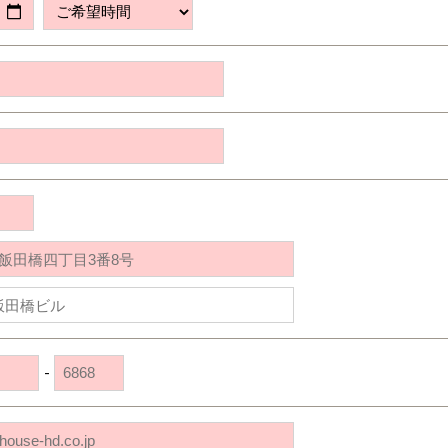
道央
苫小牧千歳
青森
小樽
新潟県
新潟
道北
秋田
新潟
関東
関東
秋田県
秋田
長岡
道北
旭川
東京都
世田谷
道南
岩手
山梨
東京
東海
東海
岩手県
盛岡
山梨県
甲府
道南
函館
八王子
北上
室蘭
愛知県
名古屋
道東
山形
長野
神奈川
愛知
近畿
近畿
長野県
長野
神奈川県
横浜
山形県
山形
豊橋
松本
道東
帯広
湘南
大阪府
大阪
釧路
宮城
富山
埼玉
岐阜
大阪
中国・四国
中国・四国
相模
宮城県
仙台
岐阜県
岐阜
富山県
富山
京都府
京都
埼玉県
埼玉
岡山県
岡山
福島県
郡山
福島
石川
千葉
静岡
京都
岡山
九州
九州
静岡県
静岡
石川県
金沢
所沢
福島
浜松
兵庫県
姫路
香川県
高松
いわき
福岡県
福岡
福井県
福井
福井
茨城
三重
兵庫
香川
福岡
千葉県
千葉
会津
三重県
四日市
分譲マンション
奈良県
奈良
柏
愛媛県
松山
佐賀県
佐賀
栃木
奈良
愛媛
佐賀
茨城県
水戸
-
熊本県
熊本
※現住所のある都道府県以外の建築予定地の方でも
群馬
滋賀
鳥取
熊本
現住所の有るお近くの展示場又は店舗にお問合せください。
栃木県
宇都宮
大分県
大分
小山
移住の計画の方もご相談対応します。お気軽にご相談ください。
和歌山
島根
大分