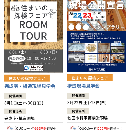
佐賀県
佐賀
栃木
奈良
愛媛
佐賀
※現住所のある都道府県以外の建築予定地の方でも
現住所の有るお近
茨城県
水戸
熊本県
熊本
くの展示場又は店舗にお問合せください。
移住の計画の方もご相談対
群馬
滋賀
鳥取
熊本
応します。お気軽にご相談ください。
栃木県
宇都宮
大分県
大分
小山
和歌山
島根
大分
宮崎県
宮崎
群馬県
群馬
伊勢崎
広島
宮崎
鹿児島県
鹿児島
山口
鹿児島
徳島
長崎
住まいの探検フェア
住まいの探検フェア
構造現場見学会
完成宅・構造現場見学会
高知
沖縄
開催期間
開催期間
8月22日(土)・23日(日)
8月1日(土)～30日(日)
開催場所
開催場所
秋田市将軍野構造現場
完成宅・構造現場
QUOカード
円分
進呈中！
QUOカード
円分
進呈中！
1000
1000