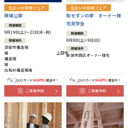
住まいの探検フェア
住まいの探検フェア
現場公開
和モダンの家 オーナー様
宅見学会
開催期間
9月19日(土)～23日(水・祝)
開催期間
8月8日(土)・9日(日)
開催場所
須坂市構造現
開催場所
場 上田市
新潟市西区オーナー様宅
構造現
場
白馬村構造現場
QUOカード
円分
進呈中！
QUOカード
円分
進呈中！
1000
1000
ご来場予約
ご来場予約