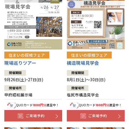
住まいの探検フェア
住まいの探検フェア
構造現場見学会
現場巡りツアー
開催期間
開催期間
8月1日(土)～30日(日)
9月26日(土)・27日(日)
開催場所
開催場所
塩尻市構造見学会
甲府昭和展示場
QUOカード
円分
進呈中！
QUOカード
円分
進呈中！
1000
1000
ご来場予約
ご来場予約