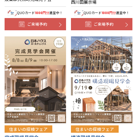
西川田展示場
QUOカード
円分
進呈中！
QUOカード
円分
進呈中！
1000
1000
ご来場予約
ご来場予約
住まいの探検フェア
住まいの探検フェア