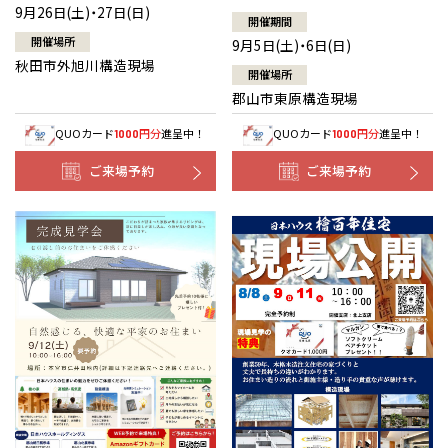
9月26日(土)・27日(日)
開催期間
開催場所
9月5日(土)・6日(日)
秋田市外旭川構造現場
開催場所
郡山市東原構造現場
QUOカード
円分
進呈中！
QUOカード
円分
進呈中！
1000
1000
ご来場予約
ご来場予約