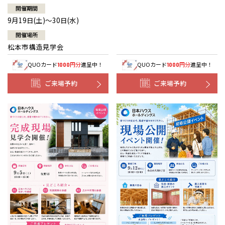
開催期間
9月19日(土)～30日(水)
開催場所
松本市構造見学会
QUOカード
円分
進呈中！
QUOカード
円分
進呈中！
1000
1000
ご来場予約
ご来場予約