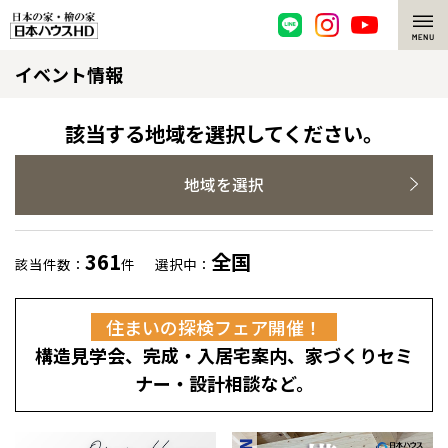
イベント情報
脱炭素・檜の家
環境にやさしい、脱炭素社会の住宅
選ばれる理由
該当する地域を選択してください。
檜・木造住宅
檜の魅力
地域を選択
耐震構造
檜の魅力 トップ
注文住宅
361
全国
該当件数：
件
選択中：
高耐久住宅
檜と日本人
注文住宅 トップ
施工事例
住まいの探検フェア開催！
高断熱・高気密の家
1000年を超えて生きる檜
グレートステージ
リフォーム
構造見学会、完成・入居宅案内、家づくりセミ
エネルギー自給自足
知られざる檜の効果・作用
クレステージ
リフォーム トップ
資産活用
ナー・設計相談など。
ZEH特集
檜の住まいデザイン
施工事例
リフォームメニュー
資産活用 トップ
買取サービス