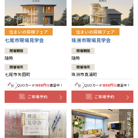
住まいの探検フェア
住まいの探検フェア
七尾市現場見学会
珠洲市現場見学会
開催期間
開催期間
随時
随時
開催場所
開催場所
七尾市矢田町
珠洲市真浦町
QUOカード
円分
進呈中！
QUOカード
円分
進呈中！
1000
1000
ご来場予約
ご来場予約