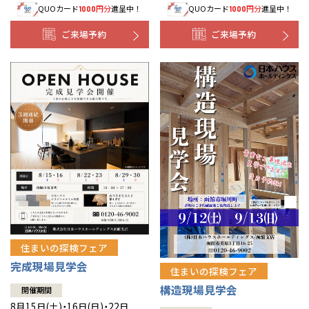
QUOカード
円分
進呈中！
QUOカード
円分
進呈中！
1000
1000
事業部紹介
ご来場予約
ご来場予約
IR情報
木材調達指針
グループ会社紹介
CMギャラリー
採用情報
住まいの探検フェア
完成現場見学会
住まいの探検フェア
構造現場見学会
開催期間
8月15日(土)・16日(日)・22日