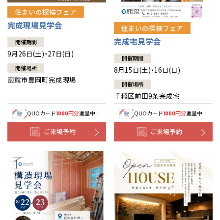
住まいの探検フェア
完成現場見学会
住まいの探検フェア
完成宅見学会
開催期間
9月26日(土)・27日(日)
開催期間
開催場所
8月15日(土)・16日(日)
函館市豊岡町完成現場
開催場所
手稲区前田9条完成宅
QUOカード
円分
進呈中！
QUOカード
円分
進呈中！
1000
1000
ご来場予約
ご来場予約
全国の展示場
お近くのイベント