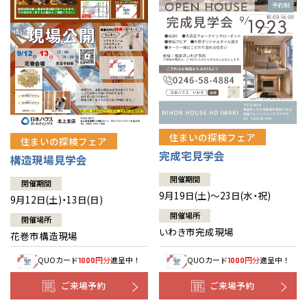
住まいの探検フェア
住まいの探検フェア
完成宅見学会
構造現場見学会
開催期間
開催期間
9月19日(土)～23日(水・祝)
9月12日(土)・13日(日)
開催場所
開催場所
いわき市完成現場
花巻市構造現場
QUOカード
円分
進呈中！
QUOカード
円分
進呈中！
1000
1000
ご来場予約
ご来場予約