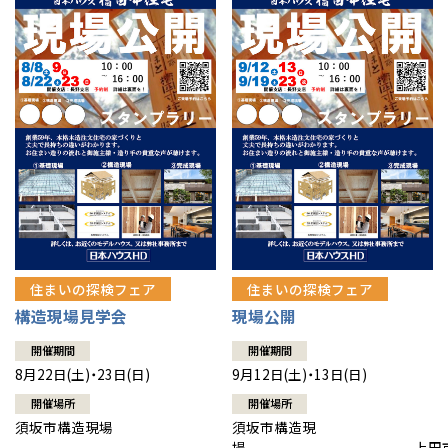
住まいの探検フェア
住まいの探検フェア
構造現場見学会
現場公開
開催期間
開催期間
8月22日(土)・23日(日)
9月12日(土)・13日(日)
開催場所
開催場所
須坂市構造現場
須坂市構造現
場 上田