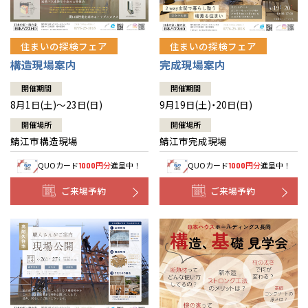
住まいの探検フェア
住まいの探検フェア
構造現場案内
完成現場案内
開催期間
開催期間
8月1日(土)～23日(日)
9月19日(土)・20日(日)
開催場所
開催場所
鯖江市構造現場
鯖江市完成現場
QUOカード
円分
進呈中！
QUOカード
円分
進呈中！
1000
1000
ご来場予約
ご来場予約