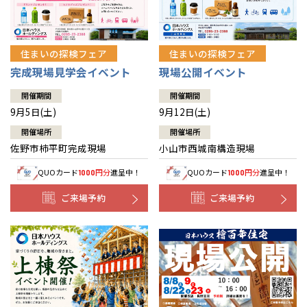
住まいの探検フェア
住まいの探検フェア
完成現場見学会イベント
現場公開イベント
開催期間
開催期間
9月5日(土)
9月12日(土)
開催場所
開催場所
佐野市柿平町完成現場
小山市西城南構造現場
QUOカード
円分
進呈中！
QUOカード
円分
進呈中！
1000
1000
ご来場予約
ご来場予約