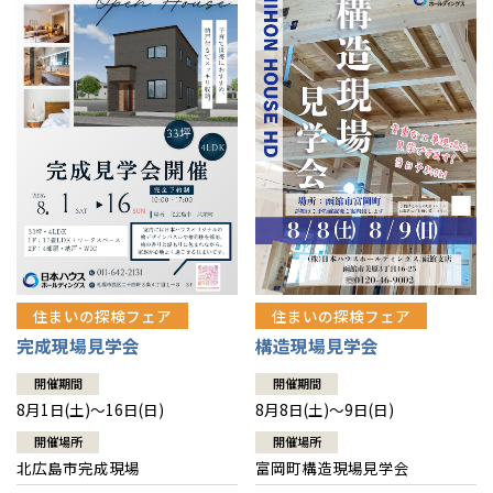
感謝訪問・長期保証
理想の木材「檜」
平屋の家
選ばれる理由
賃貸併用住宅のメリット
分譲住宅・土地
直営工事
外観・インテリア集
リフォームの流れ
安心のサポートシステム
分譲マンション
1メーターモジュール
WEB住宅展示場
介護保険利用で快適リフォーム
商品紹介
分譲マンション トップ
トランクルーム
冷暖房標準装備
暮らし方提案
展示場案内
ワザックとは
会社情報
24時間対応コールセンター
住まいのコラム
高い信頼性
会社情報 トップ
お問い合わせ
デザイン賞各種受賞
住まいのお手入れ集
安心の管理体制
住まいの探検フェア
住まいの探検フェア
ニュースリリース
会員サイト
完成現場見学会
構造現場見学会
セントラルヒーティング
ギャラリー
代表ごあいさつ
開催期間
開催期間
8月1日(土)～16日(日)
8月8日(土)～9日(日)
企業理念
開催場所
開催場所
北広島市完成現場
富岡町構造現場見学会
会社概要