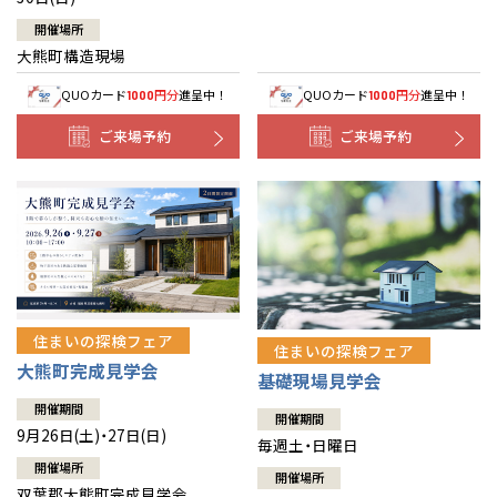
開催場所
大熊町構造現場
QUOカード
円分
進呈中！
QUOカード
円分
進呈中！
1000
1000
ご来場予約
ご来場予約
住まいの探検フェア
住まいの探検フェア
大熊町完成見学会
基礎現場見学会
開催期間
開催期間
9月26日(土)・27日(日)
毎週土・日曜日
開催場所
開催場所
双葉郡大熊町完成見学会