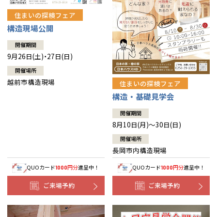
住まいの探検フェア
構造現場公開
開催期間
9月26日(土)・27日(日)
開催場所
越前市構造現場
住まいの探検フェア
構造・基礎見学会
開催期間
8月10日(月)～30日(日)
開催場所
長岡市内構造現場
QUOカード
円分
進呈中！
QUOカード
円分
進呈中！
1000
1000
ご来場予約
ご来場予約