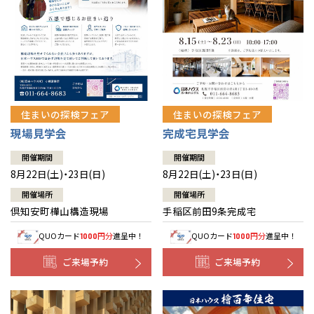
北海道
北海道
札幌
札幌
札幌
東北
東北
小樽
青森県
八戸
道央
青森
甲信越・北陸
甲信越・北陸
道央
苫小牧千歳
青森
小樽
新潟県
新潟
住まいの探検フェア
住まいの探検フェア
道北
秋田
新潟
関東
関東
秋田県
秋田
長岡
道北
旭川
現場見学会
完成宅見学会
東京都
世田谷
道南
岩手
山梨
東京
東海
東海
岩手県
盛岡
山梨県
甲府
開催期間
開催期間
道南
函館
八王子
北上
8月22日(土)・23日(日)
8月22日(土)・23日(日)
室蘭
愛知県
名古屋
道東
山形
長野
神奈川
愛知
近畿
近畿
長野県
長野
神奈川県
横浜
山形県
山形
開催場所
開催場所
豊橋
松本
道東
帯広
湘南
倶知安町樺山構造現場
手稲区前田9条完成宅
大阪府
大阪
釧路
宮城
富山
埼玉
岐阜
大阪
中国・四国
中国・四国
相模
宮城県
仙台
岐阜県
岐阜
富山県
富山
QUOカード
円分
進呈中！
QUOカード
円分
進呈中！
1000
1000
京都府
京都
埼玉県
埼玉
岡山県
岡山
福島県
郡山
福島
石川
千葉
静岡
京都
岡山
九州
九州
静岡県
静岡
石川県
金沢
ご来場予約
ご来場予約
所沢
福島
浜松
兵庫県
姫路
香川県
高松
いわき
福岡県
福岡
福井県
福井
福井
茨城
三重
兵庫
香川
福岡
千葉県
千葉
分譲マンション
会津
三重県
四日市
奈良県
奈良
柏
愛媛県
松山