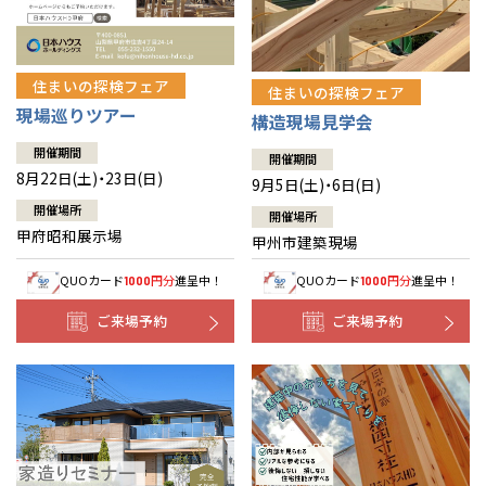
住まいの探検フェア
住まいの探検フェア
現場巡りツアー
構造現場見学会
開催期間
開催期間
8月22日(土)・23日(日)
9月5日(土)・6日(日)
開催場所
開催場所
甲府昭和展示場
甲州市建築現場
QUOカード
円分
進呈中！
QUOカード
円分
進呈中！
1000
1000
ご来場予約
ご来場予約