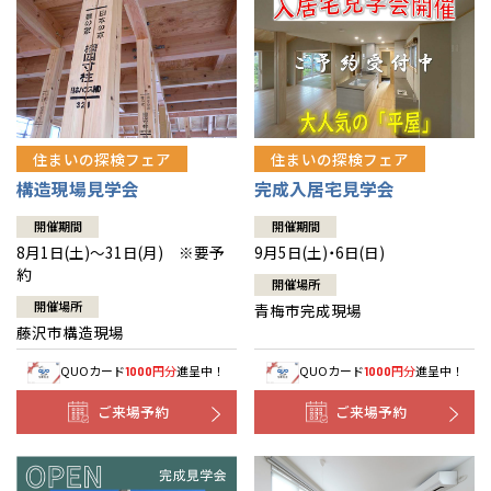
住まいの探検フェア
住まいの探検フェア
構造現場見学会
完成入居宅見学会
開催期間
開催期間
8月1日(土)～31日(月) ※要予
9月5日(土)・6日(日)
約
開催場所
開催場所
青梅市完成現場
藤沢市構造現場
QUOカード
円分
進呈中！
QUOカード
円分
進呈中！
1000
1000
ご来場予約
ご来場予約