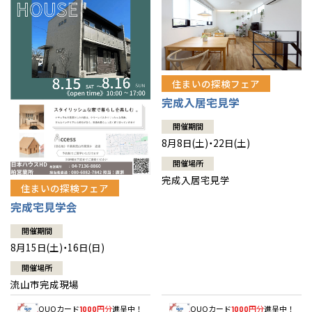
住まいの探検フェア
完成入居宅見学
開催期間
8月8日(土)・22日(土)
開催場所
完成入居宅見学
住まいの探検フェア
完成宅見学会
開催期間
8月15日(土)・16日(日)
開催場所
流山市完成現場
QUOカード
円分
進呈中！
QUOカード
円分
進呈中！
1000
1000