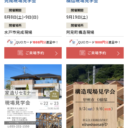
完成現場見学会
構造現場見学会
開催期間
開催期間
8月8日(土)・9日(日)
9月19日(土)
開催場所
開催場所
水戸市完成現場
阿見町構造現場
QUOカード
円分
進呈中！
QUOカード
円分
進呈中！
1000
1000
ご来場予約
ご来場予約