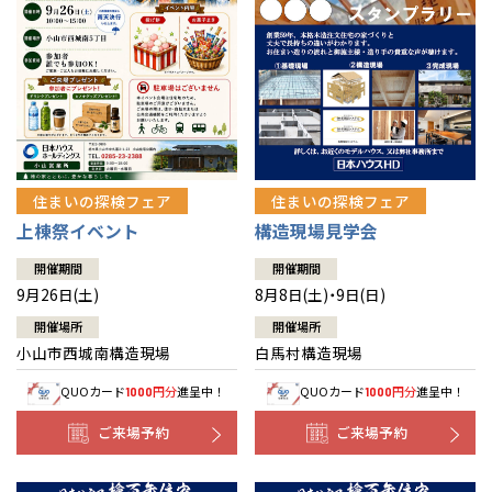
住まいの探検フェア
住まいの探検フェア
上棟祭イベント
構造現場見学会
開催期間
開催期間
9月26日(土)
8月8日(土)・9日(日)
開催場所
開催場所
小山市西城南構造現場
白馬村構造現場
QUOカード
円分
進呈中！
QUOカード
円分
進呈中！
1000
1000
ご来場予約
ご来場予約