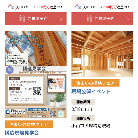
QUOカード
円分
進呈中！
QUOカード
円分
進呈中！
1000
1000
ご来場予約
ご来場予約
住まいの探検フェア
現場公開イベント
開催期間
8月8日(土)
開催場所
住まいの探検フェア
小山市犬塚構造現場
構造現場見学会