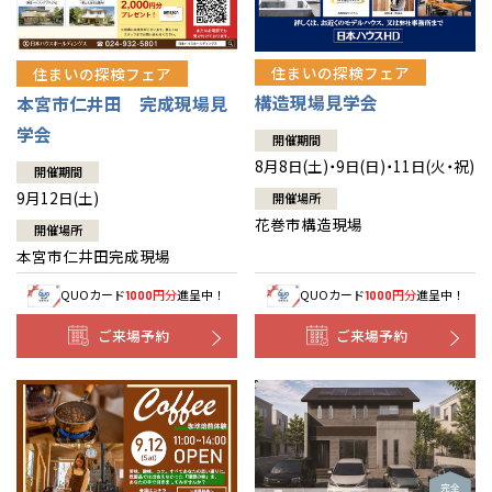
住まいの探検フェア
住まいの探検フェア
構造現場見学会
本宮市仁井田 完成現場見
学会
開催期間
8月8日(土)・9日(日)・11日(火・祝)
開催期間
9月12日(土)
開催場所
花巻市構造現場
開催場所
本宮市仁井田完成現場
QUOカード
円分
進呈中！
QUOカード
円分
進呈中！
1000
1000
ご来場予約
ご来場予約