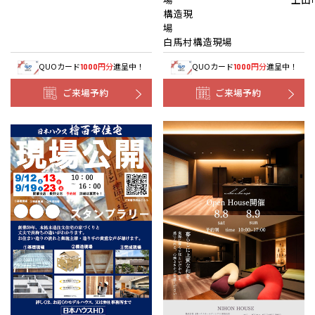
構造現
白馬村構造現場
QUOカード
円分
進呈中！
QUOカード
円分
進呈中！
1000
1000
ご来場予約
ご来場予約