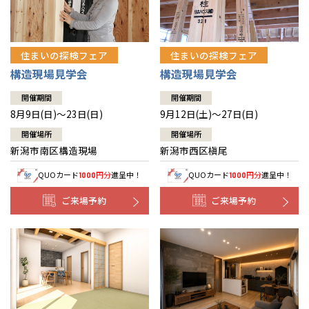
住まいの探検フェア
住まいの探検フェア
構造現場見学会
構造現場見学会
開催期間
開催期間
8月9日(日)～23日(日)
9月12日(土)～27日(日)
開催場所
開催場所
新潟市南区構造現場
新潟市西区槇尾
QUOカード
円分
進呈中！
QUOカード
円分
進呈中！
1000
1000
ご来場予約
ご来場予約