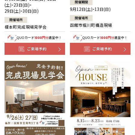
開催期間
(土)・23日(日)・
9月12日(土)・13日(日)
29日(土)・30日(日)
開催場所
開催場所
函館市堀川町構造現場
榎本町完成現場見学会
QUOカード
円分
進呈中！
QUOカード
円分
進呈中！
1000
1000
ご来場予約
ご来場予約