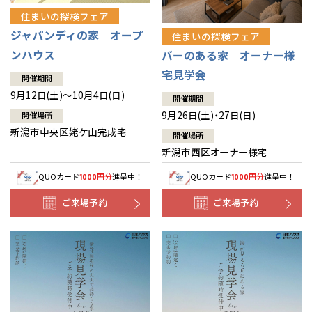
住まいの探検フェア
ジャパンディの家 オープ
住まいの探検フェア
ンハウス
バーのある家 オーナー様
宅見学会
開催期間
9月12日(土)～10月4日(日)
開催期間
9月26日(土)・27日(日)
開催場所
新潟市中央区姥ケ山完成宅
開催場所
新潟市西区オーナー様宅
QUOカード
円分
進呈中！
QUOカード
円分
進呈中！
1000
1000
ご来場予約
ご来場予約