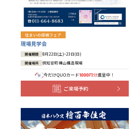
住まいの探検フェア
現場見学会
8月22日(土)・23日(日)
開催期間
倶知安町樺山構造現場
開催場所
今だけ
QUOカード
円分
進呈中！
1000
ご来場予約