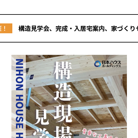
催！
構造見学会、完成・入居宅案内、家づくり
全国の展示場
お近くのイベント
北海道
北海道
札幌
札幌
札幌
東北
東北
小樽