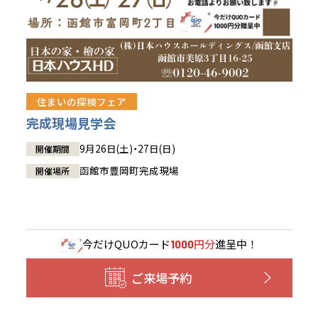
住まいの探検フェア
完成現場見学会
9月26日(土)・27日(日)
開催期間
函館市豊岡町完成現場
開催場所
今だけ
QUOカード
円分
進呈中！
1000
ご来場予約