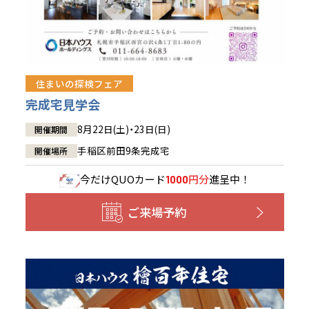
住まいの探検フェア
完成宅見学会
8月22日(土)・23日(日)
開催期間
手稲区前田9条完成宅
開催場所
今だけ
QUOカード
円分
進呈中！
1000
ご来場予約