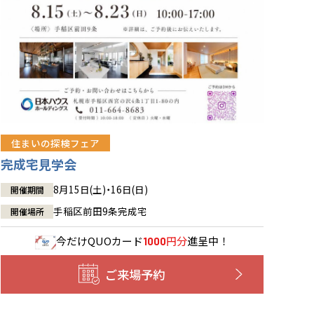
住まいの探検フェア
完成宅見学会
8月15日(土)・16日(日)
開催期間
手稲区前田9条完成宅
開催場所
今だけ
QUOカード
円分
進呈中！
1000
ご来場予約