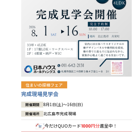
住まいの探検フェア
完成現場見学会
8月1日(土)～16日(日)
開催期間
北広島市完成現場
開催場所
今だけ
QUOカード
円分
進呈中！
1000