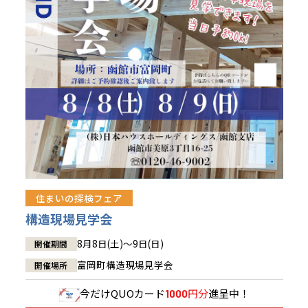
青森県
八戸
道央
青森
甲信越・北陸
甲信越・北陸
道央
苫小牧千歳
青森
小樽
新潟県
新潟
道北
秋田
新潟
関東
関東
秋田県
秋田
長岡
道北
旭川
東京都
世田谷
道南
岩手
山梨
東京
東海
東海
岩手県
盛岡
山梨県
甲府
道南
函館
八王子
北上
室蘭
愛知県
名古屋
道東
山形
長野
神奈川
愛知
近畿
近畿
長野県
長野
神奈川県
横浜
山形県
山形
豊橋
松本
道東
帯広
湘南
大阪府
大阪
釧路
宮城
富山
埼玉
岐阜
大阪
中国・四国
中国・四国
相模
宮城県
仙台
岐阜県
岐阜
富山県
富山
京都府
京都
埼玉県
埼玉
岡山県
岡山
福島県
郡山
福島
石川
千葉
静岡
京都
岡山
九州
九州
静岡県
静岡
石川県
金沢
所沢
福島
浜松
住まいの探検フェア
兵庫県
姫路
香川県
高松
いわき
福岡県
福岡
福井県
福井
福井
茨城
三重
兵庫
香川
福岡
構造現場見学会
千葉県
千葉
会津
三重県
四日市
分譲マンション
奈良県
奈良
柏
愛媛県
松山
佐賀県
佐賀
8月8日(土)～9日(日)
開催期間
栃木
奈良
愛媛
佐賀
茨城県
水戸
富岡町構造現場見学会
開催場所
熊本県
熊本
※現住所のある都道府県以外の建築予定地の方でも
群馬
滋賀
鳥取
熊本
現住所の有るお近くの展示場又は店舗にお問合せください。
栃木県
宇都宮
今だけ
QUOカード
円分
進呈中！
1000
大分県
大分
小山
移住の計画の方もご相談対応します。お気軽にご相談ください。