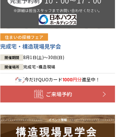
住まいの探検フェア
完成宅・構造現場見学会
8月1日(土)～30日(日)
開催期間
完成宅・構造現場
開催場所
今だけ
QUOカード
円分
進呈中！
1000
ご来場予約