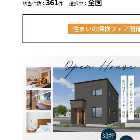
361
全国
該当件数：
件
選択中：
住まいの探検フェア開