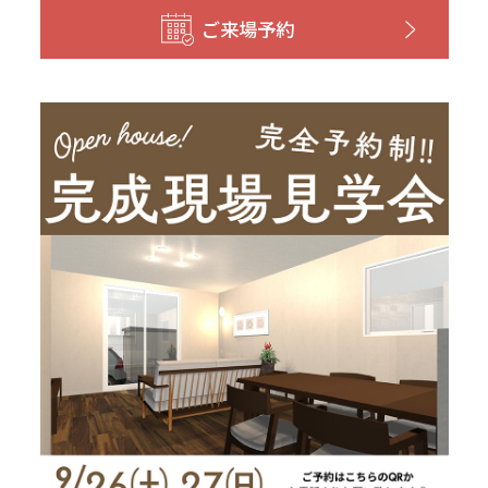
和歌山
島根
大分
ご来場予約
宮崎県
宮崎
群馬県
群馬
伊勢崎
広島
宮崎
鹿児島県
鹿児島
山口
鹿児島
徳島
長崎
高知
沖縄