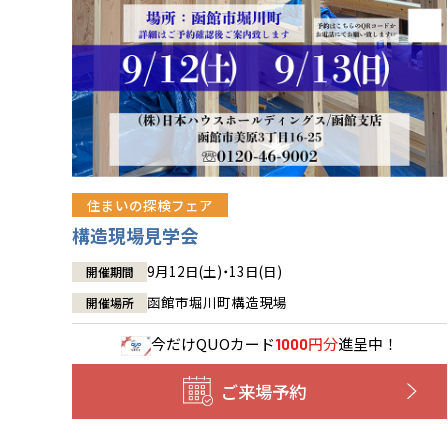
住まいの探検フェア
構造現場見学会
9月12日(土)・13日(日)
開催期間
函館市堀川町構造現場
開催場所
今だけ
QUOカード
円分
進呈中！
1000
ご来場予約