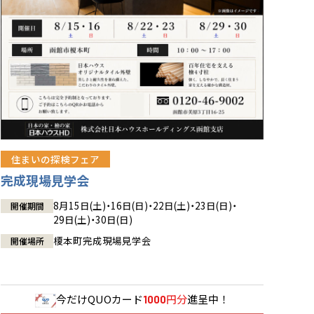
住まいの探検フェア
完成現場見学会
8月15日(土)・16日(日)・22日(土)・23日(日)・
開催期間
29日(土)・30日(日)
榎本町完成現場見学会
開催場所
今だけ
QUOカード
円分
進呈中！
1000