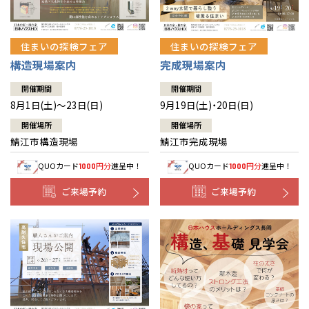
住まいの探検フェア
住まいの探検フェア
構造現場案内
完成現場案内
開催期間
開催期間
8月1日(土)～23日(日)
9月19日(土)・20日(日)
開催場所
開催場所
鯖江市構造現場
鯖江市完成現場
QUOカード
円分
進呈中！
QUOカード
円分
進呈中！
1000
1000
ご来場予約
ご来場予約