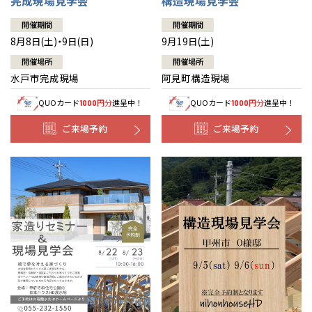
完成現場見学会
構造現場見学会
開催期間
開催期間
8月8日(土)・9日(日)
9月19日(土)
開催場所
開催場所
水戸市完成現場
阿見町構造現場
QUOカード
円分
進呈中！
QUOカード
円分
進呈中！
1000
1000
ご来場予約
ご来場予約