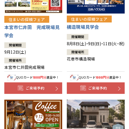
住まいの探検フェア
住まいの探検フェア
構造現場見学会
本宮市仁井田 完成現場見
学会
開催期間
8月8日(土)・9日(日)・11日(火・祝)
開催期間
9月12日(土)
開催場所
花巻市構造現場
開催場所
本宮市仁井田完成現場
QUOカード
円分
進呈中！
QUOカード
円分
進呈中！
1000
1000
ご来場予約
ご来場予約