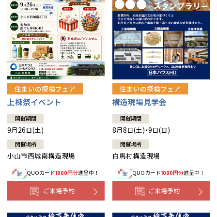
住まいの探検フェア
住まいの探検フェア
上棟祭イベント
構造現場見学会
開催期間
開催期間
9月26日(土)
8月8日(土)・9日(日)
開催場所
開催場所
小山市西城南構造現場
白馬村構造現場
QUOカード
円分
進呈中！
QUOカード
円分
進呈中！
1000
1000
ご来場予約
ご来場予約