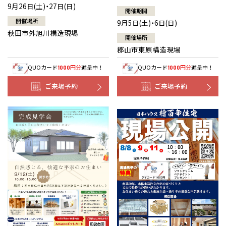
9月26日(土)・27日(日)
開催期間
開催場所
9月5日(土)・6日(日)
秋田市外旭川構造現場
開催場所
郡山市東原構造現場
QUOカード
円分
進呈中！
QUOカード
円分
進呈中！
1000
1000
ご来場予約
ご来場予約