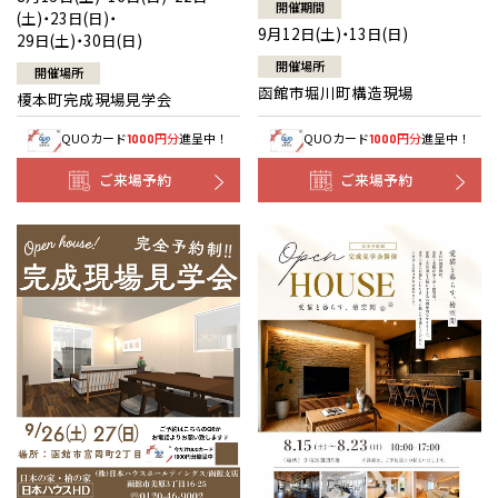
開催期間
(土)・23日(日)・
9月12日(土)・13日(日)
29日(土)・30日(日)
開催場所
開催場所
函館市堀川町構造現場
榎本町完成現場見学会
QUOカード
円分
進呈中！
QUOカード
円分
進呈中！
1000
1000
ご来場予約
ご来場予約