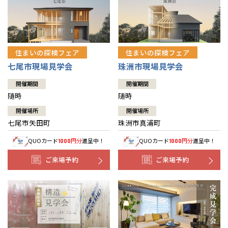
住まいの探検フェア
住まいの探検フェア
七尾市現場見学会
珠洲市現場見学会
開催期間
開催期間
随時
随時
開催場所
開催場所
七尾市矢田町
珠洲市真浦町
QUOカード
円分
進呈中！
QUOカード
円分
進呈中！
1000
1000
ご来場予約
ご来場予約