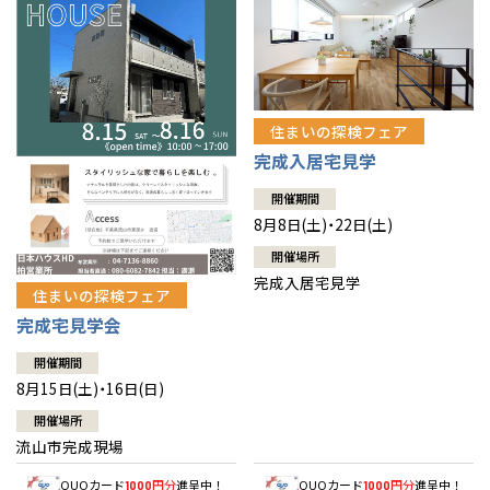
住まいの探検フェア
完成入居宅見学
開催期間
8月8日(土)・22日(土)
開催場所
完成入居宅見学
住まいの探検フェア
完成宅見学会
開催期間
8月15日(土)・16日(日)
開催場所
流山市完成現場
QUOカード
円分
進呈中！
QUOカード
円分
進呈中！
1000
1000