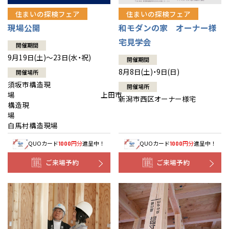
住まいの探検フェア
住まいの探検フェア
現場公開
和モダンの家 オーナー様
宅見学会
開催期間
9月19日(土)～23日(水・祝)
開催期間
8月8日(土)・9日(日)
開催場所
須坂市構造現
開催場所
場 上田市
新潟市西区オーナー様宅
構造現
場
白馬村構造現場
QUOカード
円分
進呈中！
QUOカード
円分
進呈中！
1000
1000
ご来場予約
ご来場予約