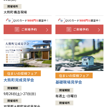
開催場所
大熊町構造現場
QUOカード
円分
進呈中！
QUOカード
円分
進呈中！
1000
1000
ご来場予約
ご来場予約
住まいの探検フェア
住まいの探検フェア
大熊町完成見学会
基礎現場見学会
開催期間
開催期間
9月26日(土)・27日(日)
毎週土・日曜日
開催場所
開催場所
双葉郡大熊町完成見学会