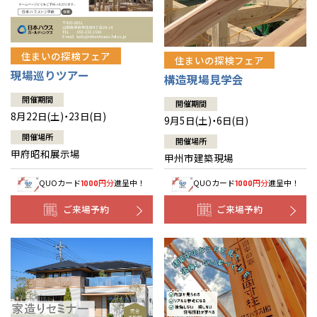
住まいの探検フェア
住まいの探検フェア
現場巡りツアー
構造現場見学会
開催期間
開催期間
8月22日(土)・23日(日)
9月5日(土)・6日(日)
開催場所
開催場所
甲府昭和展示場
甲州市建築現場
QUOカード
円分
進呈中！
QUOカード
円分
進呈中！
1000
1000
ご来場予約
ご来場予約