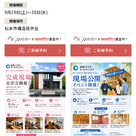
開催期間
9月19日(土)～30日(水)
開催場所
松本市構造見学会
QUOカード
円分
進呈中！
QUOカード
円分
進呈中！
1000
1000
ご来場予約
ご来場予約