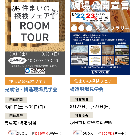
佐賀県
佐賀
栃木
奈良
愛媛
佐賀
※現住所のある都道府県以外の建築予定地の方でも
現住所の有るお近
茨城県
水戸
熊本県
熊本
くの展示場又は店舗にお問合せください。
移住の計画の方もご相談対
群馬
滋賀
鳥取
熊本
応します。お気軽にご相談ください。
栃木県
宇都宮
大分県
大分
小山
和歌山
島根
大分
宮崎県
宮崎
群馬県
群馬
伊勢崎
広島
宮崎
鹿児島県
鹿児島
山口
鹿児島
徳島
長崎
住まいの探検フェア
住まいの探検フェア
構造現場見学会
完成宅・構造現場見学会
高知
沖縄
開催期間
開催期間
8月22日(土)・23日(日)
8月1日(土)～30日(日)
開催場所
開催場所
秋田市将軍野構造現場
完成宅・構造現場
QUOカード
円分
進呈中！
QUOカード
円分
進呈中！
1000
1000