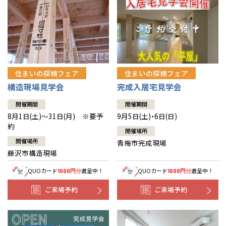
住まいの探検フェア
住まいの探検フェア
構造現場見学会
完成入居宅見学会
開催期間
開催期間
8月1日(土)～31日(月) ※要予
9月5日(土)・6日(日)
約
開催場所
開催場所
青梅市完成現場
藤沢市構造現場
QUOカード
円分
進呈中！
QUOカード
円分
進呈中！
1000
1000
ご来場予約
ご来場予約