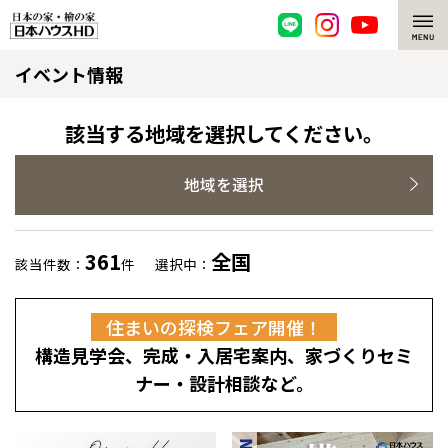
イベント情報
脱炭素・檜の家
環境にやさしい、脱炭素社会の住宅
選ばれる理由
該当する地域を選択してください。
檜・木造住宅
檜の魅力
地域を選択
耐震構造
檜の魅力 トップ
注文住宅
361
全国
該当件数：
件
選択中：
高耐久住宅
檜と日本人
注文住宅 トップ
施工事例
住まいの探検フェア開催！
高断熱・高気密の家
1000年を超えて生きる檜
グレートステージ
リフォーム
構造見学会、完成・入居宅案内、家づくりセミ
エネルギー自給自足
知られざる檜の効果・作用
クレステージ
リフォーム トップ
資産活用
ナー・設計相談など。
ZEH特集
檜の住まいデザイン
施工事例
リフォームメニュー
資産活用 トップ
買取サービス