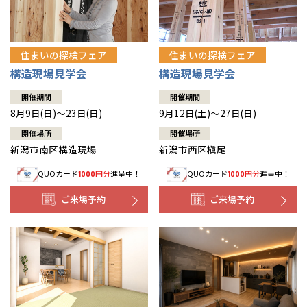
住まいの探検フェア
住まいの探検フェア
構造現場見学会
構造現場見学会
開催期間
開催期間
8月9日(日)～23日(日)
9月12日(土)～27日(日)
開催場所
開催場所
新潟市南区構造現場
新潟市西区槇尾
QUOカード
円分
進呈中！
QUOカード
円分
進呈中！
1000
1000
ご来場予約
ご来場予約