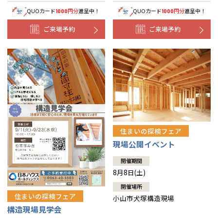
QUOカード
円分
進呈中！
QUOカード
円分
進呈中！
1000
1000
ご来場予約
ご来場予約
住まいの探検フェア
現場公開イベント
開催期間
8月8日(土)
開催場所
住まいの探検フェア
小山市犬塚構造現場
構造現場見学会