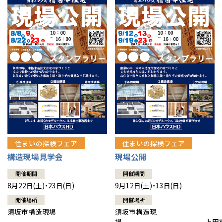
住まいの探検フェア
住まいの探検フェア
構造現場見学会
現場公開
開催期間
開催期間
8月22日(土)・23日(日)
9月12日(土)・13日(日)
開催場所
開催場所
須坂市構造現場
須坂市構造現
場 上田