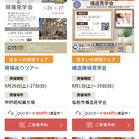
住まいの探検フェア
住まいの探検フェア
構造現場見学会
現場巡りツアー
開催期間
開催期間
8月1日(土)～30日(日)
9月26日(土)・27日(日)
開催場所
開催場所
塩尻市構造見学会
甲府昭和展示場
QUOカード
円分
進呈中！
QUOカード
円分
進呈中！
1000
1000
ご来場予約
ご来場予約