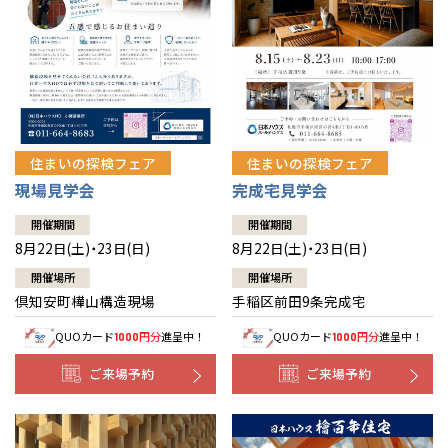
北海道
北海道
札幌
札幌
札幌
東北
東北
小樽
青森県
八戸
道央
青森
甲信越・北陸
甲信越・北陸
道央
苫小牧千歳
青森
小樽
新潟県
新潟
住まいの探検フェア
住まいの探検フェア
道北
秋田
新潟
関東
関東
秋田県
秋田
長岡
道北
旭川
現場見学会
完成宅見学会
東京都
世田谷
道南
岩手
山梨
東京
東海
東海
岩手県
盛岡
山梨県
甲府
開催期間
開催期間
道南
函館
八王子
北上
8月22日(土)・23日(日)
8月22日(土)・23日(日)
室蘭
愛知県
名古屋
道東
山形
長野
神奈川
愛知
近畿
近畿
長野県
長野
神奈川県
横浜
山形県
山形
開催場所
開催場所
豊橋
松本
道東
帯広
湘南
倶知安町樺山構造現場
手稲区前田9条完成宅
大阪府
大阪
釧路
宮城
富山
埼玉
岐阜
大阪
中国・四国
中国・四国
相模
宮城県
仙台
岐阜県
岐阜
富山県
富山
QUOカード
円分
進呈中！
QUOカード
円分
進呈中！
1000
1000
京都府
京都
埼玉県
埼玉
岡山県
岡山
福島県
郡山
福島
石川
千葉
静岡
京都
岡山
九州
九州
静岡県
静岡
石川県
金沢
ご来場予約
ご来場予約
所沢
福島
浜松
兵庫県
姫路
香川県
高松
いわき
福岡県
福岡
福井県
福井
福井
茨城
三重
兵庫
香川
福岡
千葉県
千葉
分譲マンション
会津
三重県
四日市
奈良県
奈良
柏
愛媛県
松山