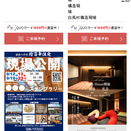
構造現
白馬村構造現場
QUOカード
円分
進呈中！
QUOカード
円分
進呈中！
1000
1000
ご来場予約
ご来場予約