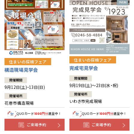
住まいの探検フェア
住まいの探検フェア
完成宅見学会
構造現場見学会
開催期間
開催期間
9月19日(土)～23日(水・祝)
9月12日(土)・13日(日)
開催場所
開催場所
いわき市完成現場
花巻市構造現場
QUOカード
円分
進呈中！
QUOカード
円分
進呈中！
1000
1000
ご来場予約
ご来場予約