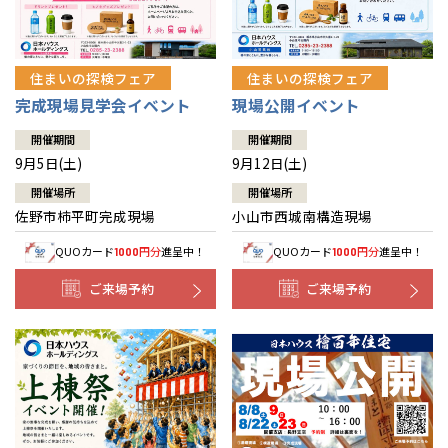
住まいの探検フェア
住まいの探検フェア
完成現場見学会イベント
現場公開イベント
開催期間
開催期間
9月5日(土)
9月12日(土)
開催場所
開催場所
佐野市柿平町完成現場
小山市西城南構造現場
QUOカード
円分
進呈中！
QUOカード
円分
進呈中！
1000
1000
ご来場予約
ご来場予約