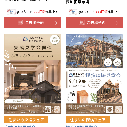
西川田展示場
QUOカード
円分
進呈中！
QUOカード
円分
進呈中！
1000
1000
ご来場予約
ご来場予約
住まいの探検フェア
住まいの探検フェア