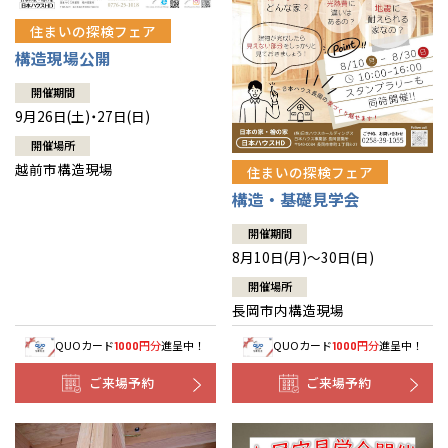
住まいの探検フェア
構造現場公開
開催期間
9月26日(土)・27日(日)
開催場所
越前市構造現場
住まいの探検フェア
構造・基礎見学会
開催期間
8月10日(月)～30日(日)
開催場所
長岡市内構造現場
QUOカード
円分
進呈中！
QUOカード
円分
進呈中！
1000
1000
ご来場予約
ご来場予約