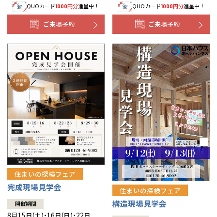
QUOカード
円分
進呈中！
QUOカード
円分
進呈中！
1000
1000
事業部紹介
ご来場予約
ご来場予約
IR情報
木材調達指針
グループ会社紹介
CMギャラリー
採用情報
住まいの探検フェア
完成現場見学会
住まいの探検フェア
構造現場見学会
開催期間
8月15日(土)・16日(日)・22日