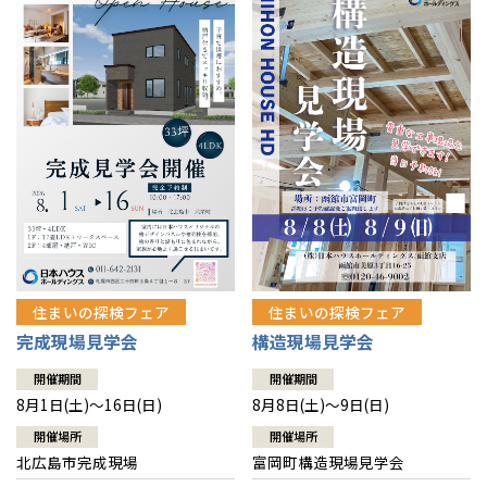
感謝訪問・長期保証
理想の木材「檜」
平屋の家
選ばれる理由
賃貸併用住宅のメリット
分譲住宅・土地
直営工事
外観・インテリア集
リフォームの流れ
安心のサポートシステム
分譲マンション
1メーターモジュール
WEB住宅展示場
介護保険利用で快適リフォーム
商品紹介
分譲マンション トップ
トランクルーム
冷暖房標準装備
暮らし方提案
展示場案内
ワザックとは
会社情報
24時間対応コールセンター
住まいのコラム
高い信頼性
会社情報 トップ
お問い合わせ
デザイン賞各種受賞
住まいのお手入れ集
安心の管理体制
住まいの探検フェア
住まいの探検フェア
ニュースリリース
会員サイト
完成現場見学会
構造現場見学会
セントラルヒーティング
ギャラリー
代表ごあいさつ
開催期間
開催期間
8月1日(土)～16日(日)
8月8日(土)～9日(日)
企業理念
開催場所
開催場所
北広島市完成現場
富岡町構造現場見学会
会社概要