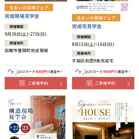
住まいの探検フェア
完成現場見学会
住まいの探検フェア
完成宅見学会
開催期間
9月26日(土)・27日(日)
開催期間
開催場所
8月15日(土)・16日(日)
函館市豊岡町完成現場
開催場所
手稲区前田9条完成宅
QUOカード
円分
進呈中！
QUOカード
円分
進呈中！
1000
1000
ご来場予約
ご来場予約
全国の展示場
お近くのイベント