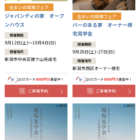
住まいの探検フェア
ジャパンディの家 オープ
住まいの探検フェア
ンハウス
バーのある家 オーナー様
宅見学会
開催期間
9月12日(土)～10月4日(日)
開催期間
9月26日(土)・27日(日)
開催場所
新潟市中央区姥ケ山完成宅
開催場所
新潟市西区オーナー様宅
QUOカード
円分
進呈中！
QUOカード
円分
進呈中！
1000
1000
ご来場予約
ご来場予約