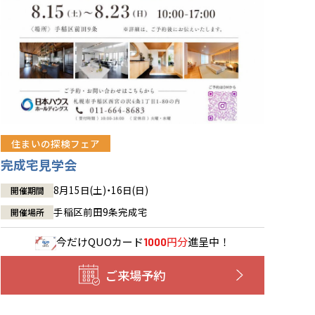
住まいの探検フェア
完成宅見学会
8月15日(土)・16日(日)
開催期間
手稲区前田9条完成宅
開催場所
今だけ
QUOカード
円分
進呈中！
1000
ご来場予約