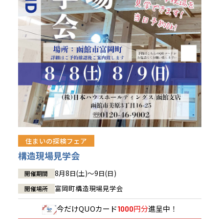
青森県
八戸
道央
青森
甲信越・北陸
甲信越・北陸
道央
苫小牧千歳
青森
小樽
新潟県
新潟
道北
秋田
新潟
関東
関東
秋田県
秋田
長岡
道北
旭川
東京都
世田谷
道南
岩手
山梨
東京
東海
東海
岩手県
盛岡
山梨県
甲府
道南
函館
八王子
北上
室蘭
愛知県
名古屋
道東
山形
長野
神奈川
愛知
近畿
近畿
長野県
長野
神奈川県
横浜
山形県
山形
豊橋
松本
道東
帯広
湘南
大阪府
大阪
釧路
宮城
富山
埼玉
岐阜
大阪
中国・四国
中国・四国
相模
宮城県
仙台
岐阜県
岐阜
富山県
富山
京都府
京都
埼玉県
埼玉
岡山県
岡山
福島県
郡山
福島
石川
千葉
静岡
京都
岡山
九州
九州
静岡県
静岡
石川県
金沢
所沢
福島
浜松
住まいの探検フェア
兵庫県
姫路
香川県
高松
いわき
福岡県
福岡
福井県
福井
福井
茨城
三重
兵庫
香川
福岡
構造現場見学会
千葉県
千葉
会津
三重県
四日市
分譲マンション
奈良県
奈良
柏
愛媛県
松山
佐賀県
佐賀
8月8日(土)～9日(日)
開催期間
栃木
奈良
愛媛
佐賀
茨城県
水戸
富岡町構造現場見学会
開催場所
熊本県
熊本
※現住所のある都道府県以外の建築予定地の方でも
群馬
滋賀
鳥取
熊本
現住所の有るお近くの展示場又は店舗にお問合せください。
栃木県
宇都宮
今だけ
QUOカード
円分
進呈中！
1000
大分県
大分
小山
移住の計画の方もご相談対応します。お気軽にご相談ください。