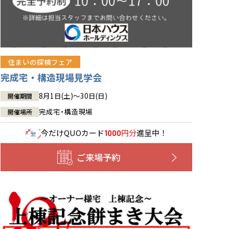
住まいの探検フェア
完成宅・構造現場見学会
8月1日(土)～30日(日)
開催期間
完成宅・構造現場
開催場所
今だけ
QUOカード
円分
進呈中！
1000
ご来場予約