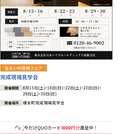
住まいの探検フェア
完成現場見学会
8月15日(土)・16日(日)・22日(土)・23日(日)・
開催期間
29日(土)・30日(日)
榎本町完成現場見学会
開催場所
今だけ
QUOカード
円分
進呈中！
1000