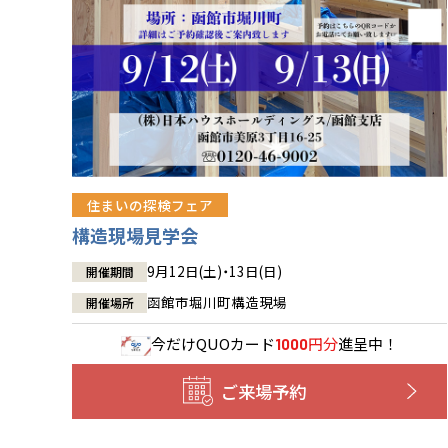
住まいの探検フェア
構造現場見学会
9月12日(土)・13日(日)
開催期間
函館市堀川町構造現場
開催場所
今だけ
QUOカード
円分
進呈中！
1000
ご来場予約