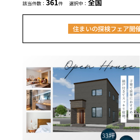
361
全国
該当件数：
件
選択中：
住まいの探検フェア開