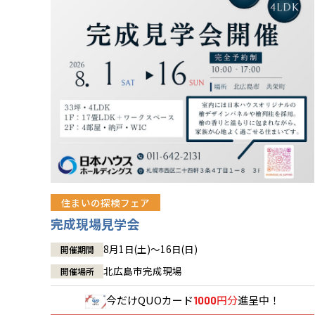
住まいの探検フェア
完成現場見学会
8月1日(土)～16日(日)
開催期間
北広島市完成現場
開催場所
今だけ
QUOカード
円分
進呈中！
1000