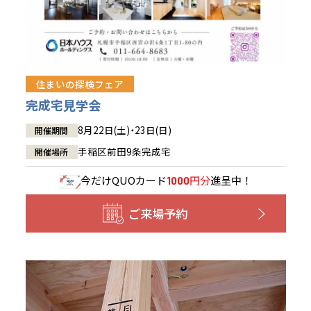
住まいの探検フェア
完成宅見学会
8月22日(土)・23日(日)
開催期間
手稲区前田9条完成宅
開催場所
今だけ
QUOカード
円分
進呈中！
1000
ご来場予約