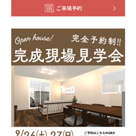
和歌山
島根
大分
ご来場予約
宮崎県
宮崎
群馬県
群馬
伊勢崎
広島
宮崎
鹿児島県
鹿児島
山口
鹿児島
徳島
長崎
高知
沖縄