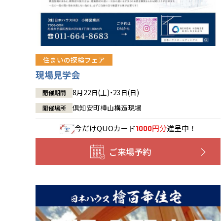
住まいの探検フェア
現場見学会
8月22日(土)・23日(日)
開催期間
倶知安町樺山構造現場
開催場所
今だけ
QUOカード
円分
進呈中！
1000
ご来場予約