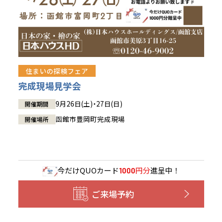
住まいの探検フェア
完成現場見学会
9月26日(土)・27日(日)
開催期間
函館市豊岡町完成現場
開催場所
今だけ
QUOカード
円分
進呈中！
1000
ご来場予約