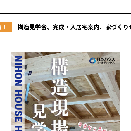
催！
構造見学会、完成・入居宅案内、家づくり
全国の展示場
お近くのイベント
北海道
北海道
札幌
札幌
札幌
東北
東北
小樽