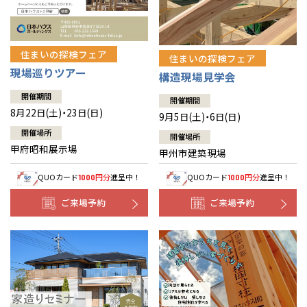
住まいの探検フェア
住まいの探検フェア
現場巡りツアー
構造現場見学会
開催期間
開催期間
8月22日(土)・23日(日)
9月5日(土)・6日(日)
開催場所
開催場所
甲府昭和展示場
甲州市建築現場
QUOカード
円分
進呈中！
QUOカード
円分
進呈中！
1000
1000
ご来場予約
ご来場予約