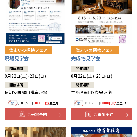
北海道
北海道
札幌
札幌
札幌
東北
東北
小樽
青森県
八戸
道央
青森
甲信越・北陸
甲信越・北陸
道央
苫小牧千歳
青森
小樽
新潟県
新潟
住まいの探検フェア
住まいの探検フェア
道北
秋田
新潟
関東
関東
秋田県
秋田
長岡
道北
旭川
現場見学会
完成宅見学会
東京都
世田谷
道南
岩手
山梨
東京
東海
東海
岩手県
盛岡
山梨県
甲府
開催期間
開催期間
道南
函館
八王子
北上
8月22日(土)・23日(日)
8月22日(土)・23日(日)
室蘭
愛知県
名古屋
道東
山形
長野
神奈川
愛知
近畿
近畿
長野県
長野
神奈川県
横浜
山形県
山形
開催場所
開催場所
豊橋
松本
道東
帯広
湘南
倶知安町樺山構造現場
手稲区前田9条完成宅
大阪府
大阪
釧路
宮城
富山
埼玉
岐阜
大阪
中国・四国
中国・四国
相模
宮城県
仙台
岐阜県
岐阜
富山県
富山
QUOカード
円分
進呈中！
QUOカード
円分
進呈中！
1000
1000
京都府
京都
埼玉県
埼玉
岡山県
岡山
福島県
郡山
福島
石川
千葉
静岡
京都
岡山
九州
九州
静岡県
静岡
石川県
金沢
ご来場予約
ご来場予約
所沢
福島
浜松
兵庫県
姫路
香川県
高松
いわき
福岡県
福岡
福井県
福井
福井
茨城
三重
兵庫
香川
福岡
千葉県
千葉
分譲マンション
会津
三重県
四日市
奈良県
奈良
柏
愛媛県
松山