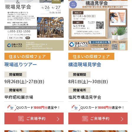
住まいの探検フェア
住まいの探検フェア
構造現場見学会
現場巡りツアー
開催期間
開催期間
8月1日(土)～30日(日)
9月26日(土)・27日(日)
開催場所
開催場所
塩尻市構造見学会
甲府昭和展示場
QUOカード
円分
進呈中！
QUOカード
円分
進呈中！
1000
1000
ご来場予約
ご来場予約