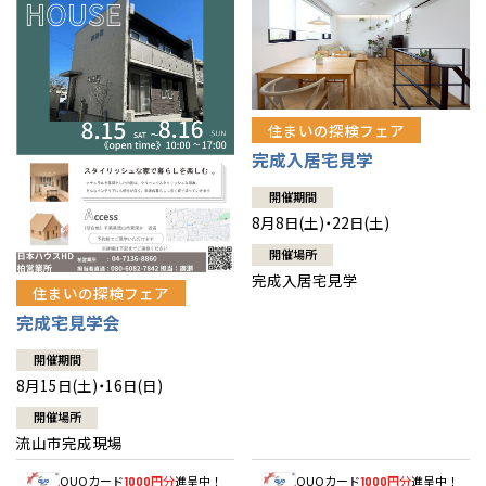
住まいの探検フェア
完成入居宅見学
開催期間
8月8日(土)・22日(土)
開催場所
完成入居宅見学
住まいの探検フェア
完成宅見学会
開催期間
8月15日(土)・16日(日)
開催場所
流山市完成現場
QUOカード
円分
進呈中！
QUOカード
円分
進呈中！
1000
1000