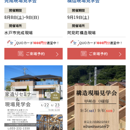
完成現場見学会
構造現場見学会
開催期間
開催期間
8月8日(土)・9日(日)
9月19日(土)
開催場所
開催場所
水戸市完成現場
阿見町構造現場
QUOカード
円分
進呈中！
QUOカード
円分
進呈中！
1000
1000
ご来場予約
ご来場予約