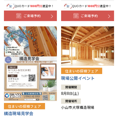
QUOカード
円分
進呈中！
QUOカード
円分
進呈中！
1000
1000
ご来場予約
ご来場予約
住まいの探検フェア
現場公開イベント
開催期間
8月8日(土)
開催場所
住まいの探検フェア
小山市犬塚構造現場
構造現場見学会