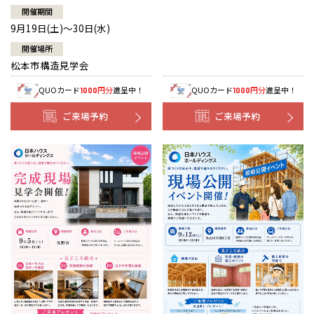
開催期間
9月19日(土)～30日(水)
開催場所
松本市構造見学会
QUOカード
円分
進呈中！
QUOカード
円分
進呈中！
1000
1000
ご来場予約
ご来場予約