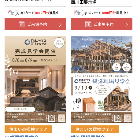
西川田展示場
QUOカード
円分
進呈中！
QUOカード
円分
進呈中！
1000
1000
ご来場予約
ご来場予約
住まいの探検フェア
住まいの探検フェア