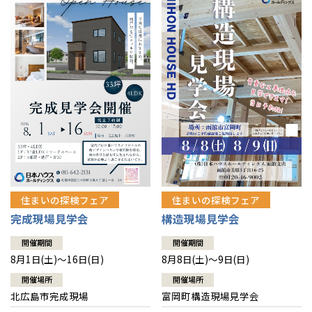
感謝訪問・長期保証
理想の木材「檜」
平屋の家
選ばれる理由
賃貸併用住宅のメリット
分譲住宅・土地
直営工事
外観・インテリア集
リフォームの流れ
安心のサポートシステム
分譲マンション
1メーターモジュール
WEB住宅展示場
介護保険利用で快適リフォーム
商品紹介
分譲マンション トップ
トランクルーム
冷暖房標準装備
暮らし方提案
展示場案内
ワザックとは
会社情報
24時間対応コールセンター
住まいのコラム
高い信頼性
会社情報 トップ
お問い合わせ
デザイン賞各種受賞
住まいのお手入れ集
安心の管理体制
住まいの探検フェア
住まいの探検フェア
ニュースリリース
会員サイト
完成現場見学会
構造現場見学会
セントラルヒーティング
ギャラリー
代表ごあいさつ
開催期間
開催期間
8月1日(土)～16日(日)
8月8日(土)～9日(日)
企業理念
開催場所
開催場所
北広島市完成現場
富岡町構造現場見学会
会社概要