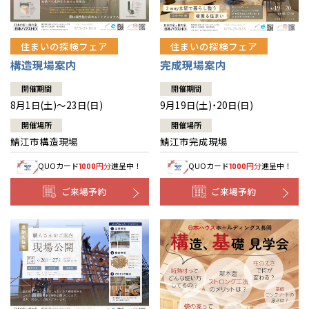
住まいの探検フェア
住まいの探検フェア
構造現場案内
完成現場案内
開催期間
開催期間
8月1日(土)～23日(日)
9月19日(土)・20日(日)
開催場所
開催場所
鯖江市構造現場
鯖江市完成現場
QUOカード
円分
進呈中！
QUOカード
円分
進呈中！
1000
1000
ご来場予約
ご来場予約