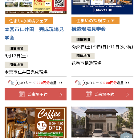
住まいの探検フェア
住まいの探検フェア
構造現場見学会
本宮市仁井田 完成現場見
学会
開催期間
8月8日(土)・9日(日)・11日(火・祝)
開催期間
9月12日(土)
開催場所
花巻市構造現場
開催場所
本宮市仁井田完成現場
QUOカード
円分
進呈中！
QUOカード
円分
進呈中！
1000
1000
ご来場予約
ご来場予約