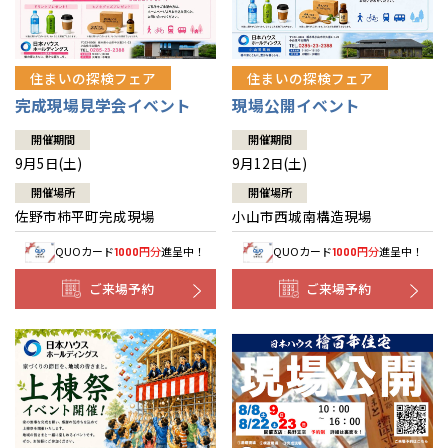
住まいの探検フェア
住まいの探検フェア
完成現場見学会イベント
現場公開イベント
開催期間
開催期間
9月5日(土)
9月12日(土)
開催場所
開催場所
佐野市柿平町完成現場
小山市西城南構造現場
QUOカード
円分
進呈中！
QUOカード
円分
進呈中！
1000
1000
ご来場予約
ご来場予約