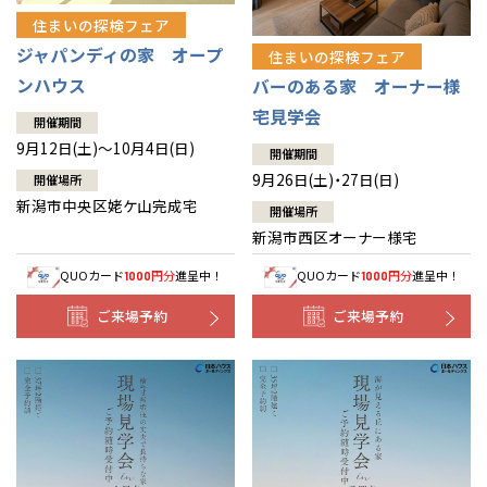
住まいの探検フェア
ジャパンディの家 オープ
住まいの探検フェア
ンハウス
バーのある家 オーナー様
宅見学会
開催期間
9月12日(土)～10月4日(日)
開催期間
9月26日(土)・27日(日)
開催場所
新潟市中央区姥ケ山完成宅
開催場所
新潟市西区オーナー様宅
QUOカード
円分
進呈中！
QUOカード
円分
進呈中！
1000
1000
ご来場予約
ご来場予約