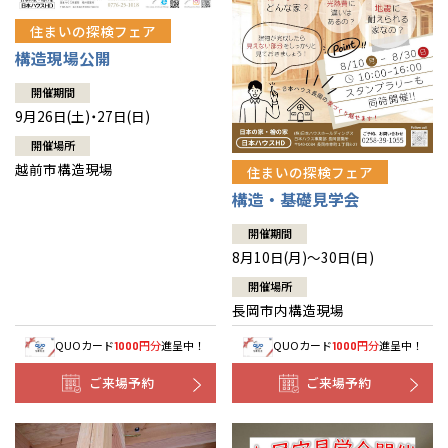
住まいの探検フェア
構造現場公開
開催期間
9月26日(土)・27日(日)
開催場所
越前市構造現場
住まいの探検フェア
構造・基礎見学会
開催期間
8月10日(月)～30日(日)
開催場所
長岡市内構造現場
QUOカード
円分
進呈中！
QUOカード
円分
進呈中！
1000
1000
ご来場予約
ご来場予約