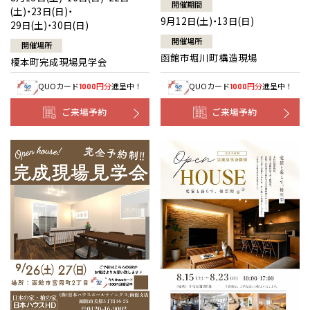
開催期間
(土)・23日(日)・
9月12日(土)・13日(日)
29日(土)・30日(日)
開催場所
開催場所
函館市堀川町構造現場
榎本町完成現場見学会
QUOカード
円分
進呈中！
QUOカード
円分
進呈中！
1000
1000
ご来場予約
ご来場予約