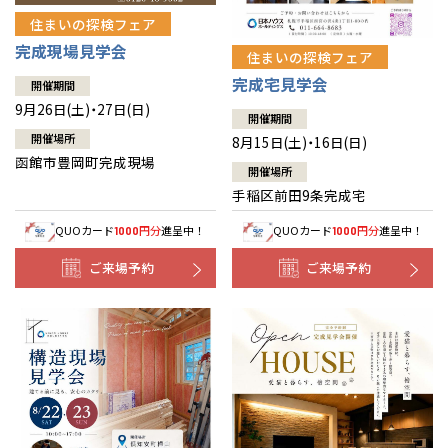
住まいの探検フェア
完成現場見学会
住まいの探検フェア
完成宅見学会
開催期間
9月26日(土)・27日(日)
開催期間
開催場所
8月15日(土)・16日(日)
函館市豊岡町完成現場
開催場所
手稲区前田9条完成宅
QUOカード
円分
進呈中！
QUOカード
円分
進呈中！
1000
1000
ご来場予約
ご来場予約
全国の展示場
お近くのイベント