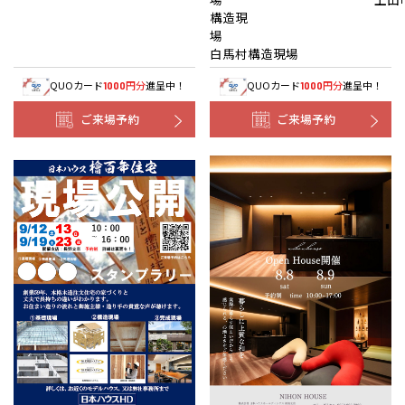
構造現
白馬村構造現場
QUOカード
円分
進呈中！
QUOカード
円分
進呈中！
1000
1000
ご来場予約
ご来場予約