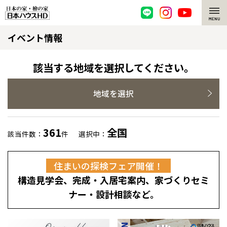
イベント情報
脱炭素・檜の家
環境にやさしい、脱炭素社会の住宅
選ばれる理由
該当する地域を選択してください。
檜・木造住宅
檜の魅力
地域を選択
耐震構造
檜の魅力 トップ
注文住宅
361
全国
該当件数：
件
選択中：
高耐久住宅
檜と日本人
注文住宅 トップ
施工事例
住まいの探検フェア開催！
高断熱・高気密の家
1000年を超えて生きる檜
グレートステージ
リフォーム
構造見学会、完成・入居宅案内、家づくりセミ
エネルギー自給自足
知られざる檜の効果・作用
クレステージ
リフォーム トップ
資産活用
ナー・設計相談など。
ZEH特集
檜の住まいデザイン
施工事例
リフォームメニュー
資産活用 トップ
買取サービス