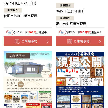
9月26日(土)・27日(日)
開催期間
開催場所
9月5日(土)・6日(日)
秋田市外旭川構造現場
開催場所
郡山市東原構造現場
QUOカード
円分
進呈中！
QUOカード
円分
進呈中！
1000
1000
ご来場予約
ご来場予約