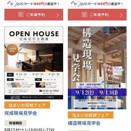
QUOカード
円分
進呈中！
QUOカード
円分
進呈中！
1000
1000
事業部紹介
ご来場予約
ご来場予約
IR情報
木材調達指針
グループ会社紹介
CMギャラリー
採用情報
住まいの探検フェア
完成現場見学会
住まいの探検フェア
構造現場見学会
開催期間
8月15日(土)・16日(日)・22日