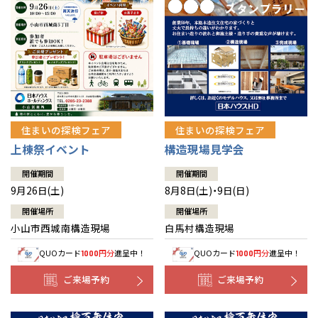
住まいの探検フェア
住まいの探検フェア
上棟祭イベント
構造現場見学会
開催期間
開催期間
9月26日(土)
8月8日(土)・9日(日)
開催場所
開催場所
小山市西城南構造現場
白馬村構造現場
QUOカード
円分
進呈中！
QUOカード
円分
進呈中！
1000
1000
ご来場予約
ご来場予約