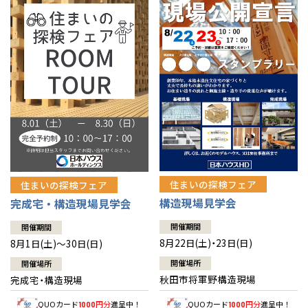
佐賀県
佐賀
栃木
奈良
愛媛
佐賀
※現住所のある都道府県以外の建築予定地の方でも
現住所の有るお近
茨城県
水戸
熊本県
熊本
くの展示場又は店舗にお問合せください。
移住の計画の方もご相談対
群馬
滋賀
鳥取
熊本
応します。お気軽にご相談ください。
栃木県
宇都宮
大分県
大分
小山
和歌山
島根
大分
宮崎県
宮崎
群馬県
群馬
伊勢崎
広島
宮崎
鹿児島県
鹿児島
山口
鹿児島
徳島
長崎
住まいの探検フェア
住まいの探検フェア
構造現場見学会
完成宅・構造現場見学会
高知
沖縄
開催期間
開催期間
8月22日(土)・23日(日)
8月1日(土)～30日(日)
開催場所
開催場所
秋田市将軍野構造現場
完成宅・構造現場
QUOカード
円分
進呈中！
QUOカード
円分
進呈中！
1000
1000