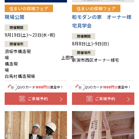
住まいの探検フェア
住まいの探検フェア
現場公開
和モダンの家 オーナー様
宅見学会
開催期間
9月19日(土)～23日(水・祝)
開催期間
8月8日(土)・9日(日)
開催場所
須坂市構造現
開催場所
場 上田市
新潟市西区オーナー様宅
構造現
場
白馬村構造現場
QUOカード
円分
進呈中！
QUOカード
円分
進呈中！
1000
1000
ご来場予約
ご来場予約