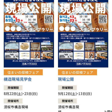
住まいの探検フェア
住まいの探検フェア
構造現場見学会
現場公開
開催期間
開催期間
8月22日(土)・23日(日)
9月12日(土)・13日(日)
開催場所
開催場所
須坂市構造現場
須坂市構造現
場 上田