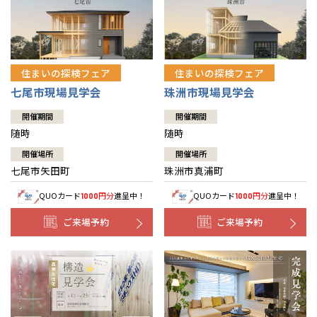
住まいの探検フェア
住まいの探検フェア
七尾市現場見学会
珠洲市現場見学会
開催期間
開催期間
随時
随時
開催場所
開催場所
七尾市矢田町
珠洲市真浦町
QUOカード
円分
進呈中！
QUOカード
円分
進呈中！
1000
1000
ご来場予約
ご来場予約