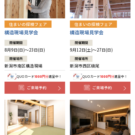
住まいの探検フェア
住まいの探検フェア
構造現場見学会
構造現場見学会
開催期間
開催期間
8月9日(日)～23日(日)
9月12日(土)～27日(日)
開催場所
開催場所
新潟市南区構造現場
新潟市西区槇尾
QUOカード
円分
進呈中！
QUOカード
円分
進呈中！
1000
1000
ご来場予約
ご来場予約