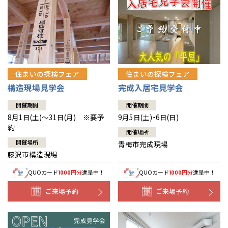
住まいの探検フェア
住まいの探検フェア
構造現場見学会
完成入居宅見学会
開催期間
開催期間
8月1日(土)～31日(月) ※要予
9月5日(土)・6日(日)
約
開催場所
開催場所
青梅市完成現場
藤沢市構造現場
QUOカード
円分
進呈中！
QUOカード
円分
進呈中！
1000
1000
ご来場予約
ご来場予約