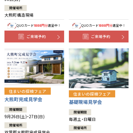
開催場所
大熊町構造現場
QUOカード
円分
進呈中！
QUOカード
円分
進呈中！
1000
1000
ご来場予約
ご来場予約
住まいの探検フェア
住まいの探検フェア
大熊町完成見学会
基礎現場見学会
開催期間
開催期間
9月26日(土)・27日(日)
毎週土・日曜日
開催場所
開催場所
双葉郡大熊町完成見学会