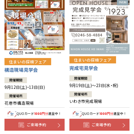
住まいの探検フェア
住まいの探検フェア
完成宅見学会
構造現場見学会
開催期間
開催期間
9月19日(土)～23日(水・祝)
9月12日(土)・13日(日)
開催場所
開催場所
いわき市完成現場
花巻市構造現場
QUOカード
円分
進呈中！
QUOカード
円分
進呈中！
1000
1000
ご来場予約
ご来場予約