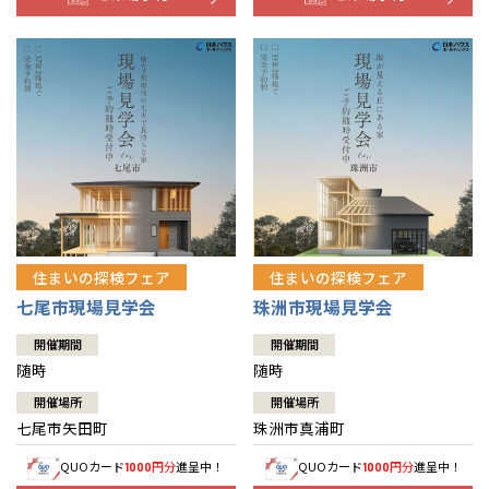
住まいの探検フェア
住まいの探検フェア
七尾市現場見学会
珠洲市現場見学会
開催期間
開催期間
随時
随時
開催場所
開催場所
七尾市矢田町
珠洲市真浦町
QUOカード
円分
進呈中！
QUOカード
円分
進呈中！
1000
1000