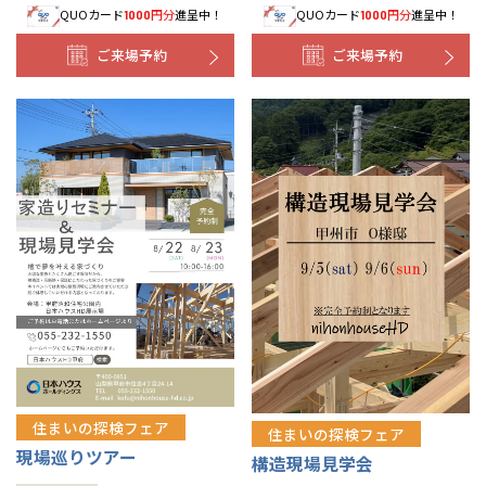
QUOカード
円分
進呈中！
QUOカード
円分
進呈中！
1000
1000
ご来場予約
ご来場予約
住まいの探検フェア
住まいの探検フェア
現場巡りツアー
構造現場見学会