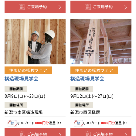
ご来場予約
ご来場予約
住まいの探検フェア
住まいの探検フェア
構造現場見学会
構造現場見学会
開催期間
開催期間
8月9日(日)～23日(日)
9月12日(土)～27日(日)
開催場所
開催場所
新潟市南区構造現場
新潟市西区槇尾
QUOカード
円分
進呈中！
QUOカード
円分
進呈中！
1000
1000
ご来場予約
ご来場予約