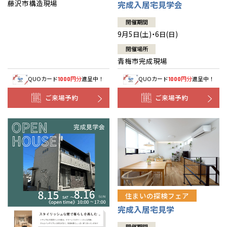
藤沢市構造現場
完成入居宅見学会
開催期間
9月5日(土)・6日(日)
開催場所
青梅市完成現場
QUOカード
円分
進呈中！
QUOカード
円分
進呈中！
1000
1000
ご来場予約
ご来場予約
住まいの探検フェア
完成入居宅見学
開催期間