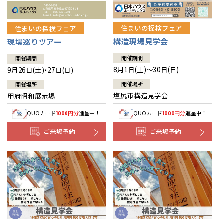
住まいの探検フェア
住まいの探検フェア
構造現場見学会
現場巡りツアー
開催期間
開催期間
8月1日(土)～30日(日)
9月26日(土)・27日(日)
開催場所
開催場所
塩尻市構造見学会
甲府昭和展示場
QUOカード
円分
進呈中！
QUOカード
円分
進呈中！
1000
1000
ご来場予約
ご来場予約