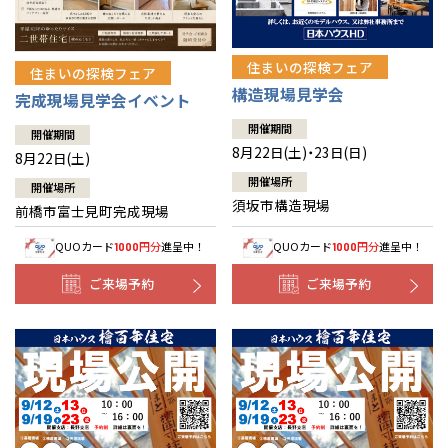
住まいの探検フェア
住まいの探検フェア
構造現場見学会
完成現場見学会イベント
開催期間
開催期間
8月22日(土)・23日(日)
8月22日(土)
開催場所
開催場所
須坂市構造現場
前橋市富士見町完成現場
QUOカード
円分
進呈中！
QUOカード
円分
進呈中！
1000
1000
ご来場予約
ご来場予約