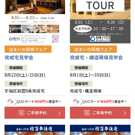
北海道
北海道
札幌
札幌
札幌
東北
東北
小樽
青森県
八戸
道央
青森
甲信越・北陸
甲信越・北陸
道央
苫小牧千歳
青森
小樽
新潟県
新潟
住まいの探検フェア
住まいの探検フェア
道北
秋田
新潟
関東
関東
秋田県
秋田
長岡
道北
旭川
完成宅見学会
完成宅・構造現場見学会
東京都
世田谷
道南
岩手
山梨
東京
東海
東海
岩手県
盛岡
山梨県
甲府
開催期間
開催期間
道南
函館
八王子
北上
8月22日(土)・23日(日)
8月1日(土)～30日(日)
室蘭
愛知県
名古屋
道東
山形
長野
神奈川
愛知
近畿
近畿
長野県
長野
神奈川県
横浜
山形県
山形
開催場所
開催場所
豊橋
松本
道東
帯広
湘南
手稲区前田9条完成宅
完成宅・構造現場
大阪府
大阪
釧路
宮城
富山
埼玉
岐阜
大阪
中国・四国
中国・四国
相模
宮城県
仙台
岐阜県
岐阜
富山県
富山
QUOカード
円分
進呈中！
QUOカード
円分
進呈中！
1000
1000
京都府
京都
埼玉県
埼玉
岡山県
岡山
福島県
郡山
福島
石川
千葉
静岡
京都
岡山
九州
九州
静岡県
静岡
石川県
金沢
ご来場予約
ご来場予約
所沢
福島
浜松
兵庫県
姫路
香川県
高松
いわき
福岡県
福岡
福井県
福井
福井
茨城
三重
兵庫
香川
福岡
千葉県
千葉
分譲マンション
会津
三重県
四日市
奈良県
奈良
柏
愛媛県
松山