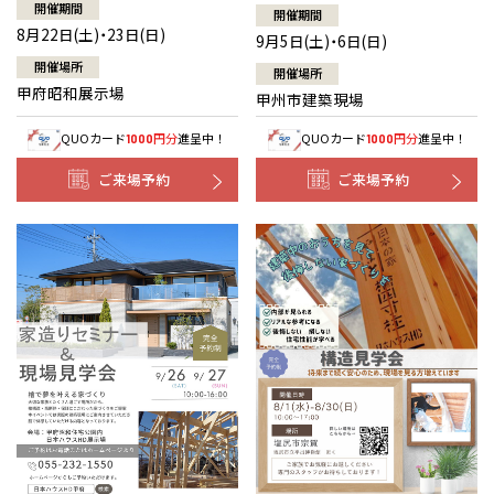
開催期間
開催期間
8月22日(土)・23日(日)
9月5日(土)・6日(日)
開催場所
開催場所
甲府昭和展示場
甲州市建築現場
QUOカード
円分
進呈中！
QUOカード
円分
進呈中！
1000
1000
ご来場予約
ご来場予約