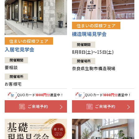
住まいの探検フェア
構造現場見学会
住まいの探検フェア
開催期間
入居宅見学会
8月8日(土)～15日(土)
開催期間
開催場所
要相談
奈良県生駒市構造現場
開催場所
お客様宅
QUOカード
円分
進呈中！
QUOカード
円分
進呈中！
1000
1000
ご来場予約
ご来場予約