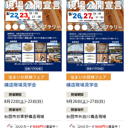
佐賀県
佐賀
栃木
奈良
愛媛
佐賀
※現住所のある都道府県以外の建築予定地の方でも
現住所の有るお近
茨城県
水戸
熊本県
熊本
くの展示場又は店舗にお問合せください。
移住の計画の方もご相談対
群馬
滋賀
鳥取
熊本
応します。お気軽にご相談ください。
栃木県
宇都宮
大分県
大分
小山
和歌山
島根
大分
宮崎県
宮崎
群馬県
群馬
伊勢崎
広島
宮崎
鹿児島県
鹿児島
山口
鹿児島
徳島
長崎
住まいの探検フェア
住まいの探検フェア
構造現場見学会
構造現場見学会
高知
沖縄
開催期間
開催期間
8月22日(土)・23日(日)
9月26日(土)・27日(日)
開催場所
開催場所
秋田市将軍野構造現場
秋田市外旭川構造現場
QUOカード
円分
進呈中！
QUOカード
円分
進呈中！
1000
1000