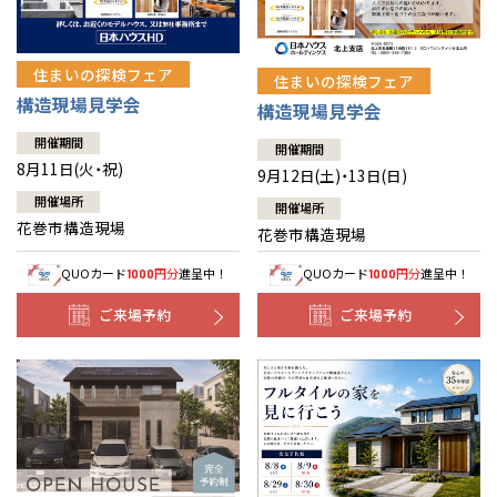
住まいの探検フェア
住まいの探検フェア
構造現場見学会
構造現場見学会
開催期間
開催期間
8月11日(火・祝)
9月12日(土)・13日(日)
開催場所
開催場所
花巻市構造現場
花巻市構造現場
QUOカード
円分
進呈中！
QUOカード
円分
進呈中！
1000
1000
ご来場予約
ご来場予約