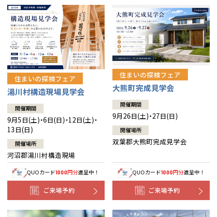
住まいの探検フェア
住まいの探検フェア
大熊町完成見学会
湯川村構造現場見学会
開催期間
開催期間
9月26日(土)・27日(日)
9月5日(土)・6日(日)・12日(土)・
13日(日)
開催場所
双葉郡大熊町完成見学会
開催場所
河沼郡湯川村構造現場
QUOカード
円分
進呈中！
QUOカード
円分
進呈中！
1000
1000
ご来場予約
ご来場予約