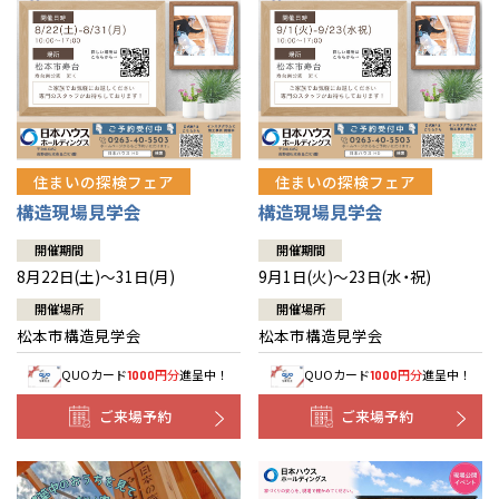
住まいの探検フェア
住まいの探検フェア
構造現場見学会
構造現場見学会
開催期間
開催期間
8月22日(土)～31日(月)
9月1日(火)～23日(水・祝)
開催場所
開催場所
松本市構造見学会
松本市構造見学会
QUOカード
円分
進呈中！
QUOカード
円分
進呈中！
1000
1000
ご来場予約
ご来場予約