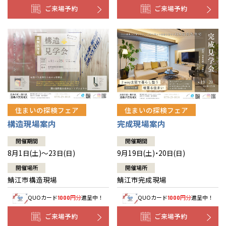
ご来場予約
ご来場予約
住まいの探検フェア
住まいの探検フェア
構造現場案内
完成現場案内
開催期間
開催期間
8月1日(土)～23日(日)
9月19日(土)・20日(日)
開催場所
開催場所
鯖江市構造現場
鯖江市完成現場
QUOカード
円分
進呈中！
QUOカード
円分
進呈中！
1000
1000
ご来場予約
ご来場予約