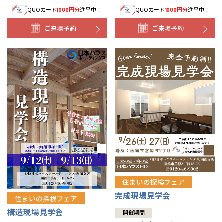
QUOカード
円分
進呈中！
QUOカード
円分
進呈中！
1000
1000
事業部紹介
ご来場予約
ご来場予約
IR情報
木材調達指針
グループ会社紹介
CMギャラリー
採用情報
住まいの探検フェア
完成現場見学会
住まいの探検フェア
構造現場見学会
開催期間