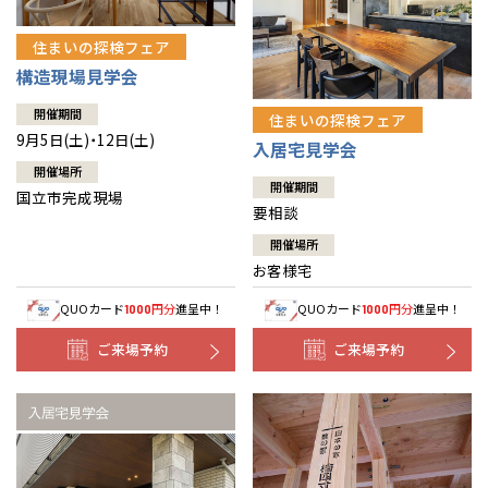
住まいの探検フェア
構造現場見学会
開催期間
住まいの探検フェア
9月5日(土)・12日(土)
入居宅見学会
開催場所
開催期間
国立市完成現場
要相談
開催場所
お客様宅
QUOカード
円分
進呈中！
QUOカード
円分
進呈中！
1000
1000
ご来場予約
ご来場予約