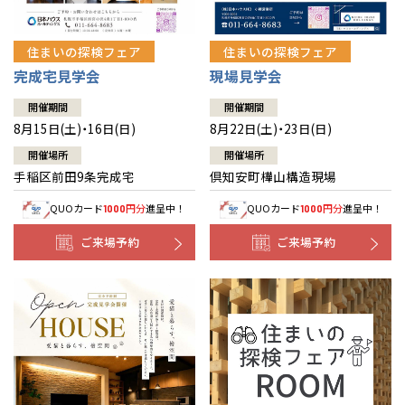
住まいの探検フェア
住まいの探検フェア
完成宅見学会
現場見学会
開催期間
開催期間
8月15日(土)・16日(日)
8月22日(土)・23日(日)
開催場所
開催場所
手稲区前田9条完成宅
倶知安町樺山構造現場
QUOカード
円分
進呈中！
QUOカード
円分
進呈中！
1000
1000
ご来場予約
ご来場予約
全国の展示場
お近くのイベント