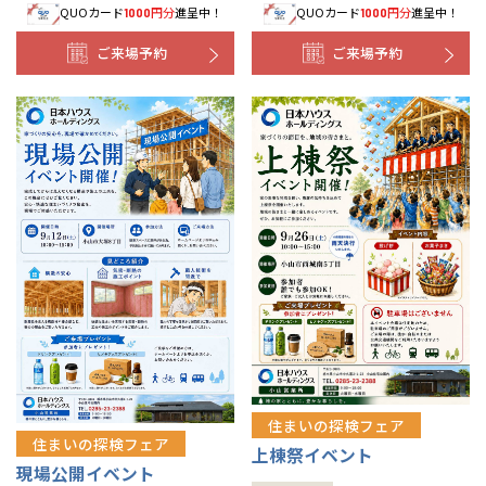
QUOカード
円分
進呈中！
QUOカード
円分
進呈中！
1000
1000
ご来場予約
ご来場予約
住まいの探検フェア
住まいの探検フェア
上棟祭イベント
現場公開イベント