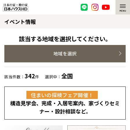
イベント情報
脱炭素・檜の家
環境にやさしい、脱炭素社会の住宅
選ばれる理由
該当する地域を選択してください。
檜・木造住宅
檜の魅力
地域を選択
耐震構造
檜の魅力 トップ
注文住宅
342
全国
該当件数：
件
選択中：
高耐久住宅
檜と日本人
注文住宅 トップ
施工事例
住まいの探検フェア開催！
高断熱・高気密の家
1000年を超えて生きる檜
グレートステージ
リフォーム
構造見学会、完成・入居宅案内、家づくりセミ
エネルギー自給自足
知られざる檜の効果・作用
クレステージ
リフォーム トップ
資産活用
ナー・設計相談など。
ZEH特集
檜の住まいデザイン
施工事例
リフォームメニュー
資産活用 トップ
買取サービス