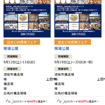
住まいの探検フェア
住まいの探検フェア
現場公開
現場公開
開催期間
開催期間
9月12日(土)・13日(日)
9月19日(土)～23日(水・祝)
開催場所
開催場所
須坂市構造現
須坂市構造現
場 上田市
場 上田
構造現
構造現
場
白馬村構造現場
白馬村構造現場
QUOカード
円分
進呈中！
QUOカード
円分
進呈中！
1000
1000