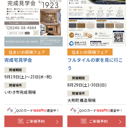
住まいの探検フェア
住まいの探検フェア
完成宅見学会
フルタイルの家を見に行こ
う
開催期間
9月19日(土)～23日(水・祝)
開催期間
8月29日(土)・30日(日)
開催場所
いわき市完成現場
開催場所
大熊町構造現場
QUOカード
円分
進呈中！
QUOカード
円分
進呈中！
1000
1000
ご来場予約
ご来場予約