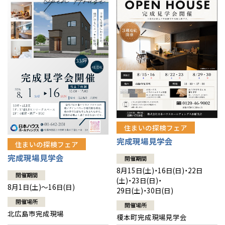
感謝訪問・長期保証
理想の木材「檜」
平屋の家
選ばれる理由
賃貸併用住宅のメリット
分譲住宅・土地
直営工事
外観・インテリア集
リフォームの流れ
安心のサポートシステム
分譲マンション
1メーターモジュール
WEB住宅展示場
介護保険利用で快適リフォーム
商品紹介
分譲マンション トップ
トランクルーム
冷暖房標準装備
暮らし方提案
展示場案内
ワザックとは
会社情報
24時間対応コールセンター
住まいのコラム
高い信頼性
会社情報 トップ
お問い合わせ
住まいの探検フェア
デザイン賞各種受賞
完成現場見学会
住まいのお手入れ集
安心の管理体制
住まいの探検フェア
ニュースリリース
会員サイト
完成現場見学会
開催期間
セントラルヒーティング
ギャラリー
代表ごあいさつ
8月15日(土)・16日(日)・22日
開催期間
(土)・23日(日)・
8月1日(土)～16日(日)
29日(土)・30日(日)
企業理念
開催場所
開催場所
北広島市完成現場
榎本町完成現場見学会
会社概要