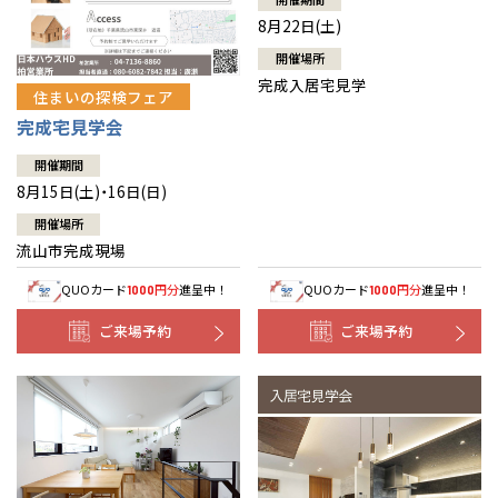
8月22日(土)
開催場所
完成入居宅見学
住まいの探検フェア
完成宅見学会
開催期間
8月15日(土)・16日(日)
開催場所
流山市完成現場
QUOカード
円分
進呈中！
QUOカード
円分
進呈中！
1000
1000
ご来場予約
ご来場予約