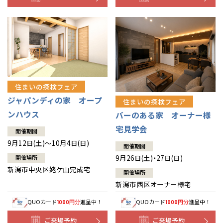
住まいの探検フェア
ジャパンディの家 オープ
住まいの探検フェア
ンハウス
バーのある家 オーナー様
宅見学会
開催期間
9月12日(土)～10月4日(日)
開催期間
9月26日(土)・27日(日)
開催場所
新潟市中央区姥ケ山完成宅
開催場所
新潟市西区オーナー様宅
QUOカード
円分
進呈中！
QUOカード
円分
進呈中！
1000
1000
ご来場予約
ご来場予約