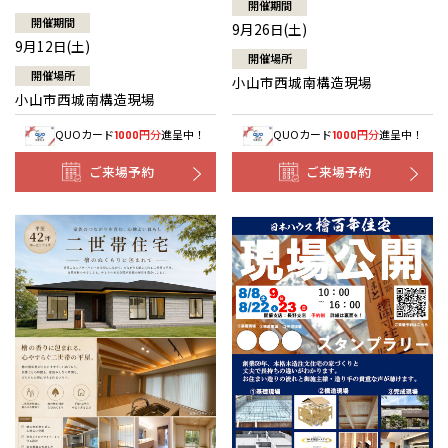
開催期間
開催期間
9月26日(土)
9月12日(土)
開催場所
開催場所
小山市西城南構造現場
小山市西城南構造現場
QUOカード
円分
進呈中！
QUOカード
円分
進呈中！
1000
1000
ご来場予約
ご来場予約