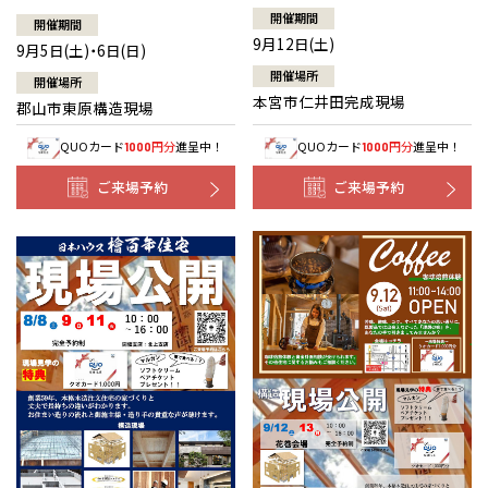
開催期間
開催期間
9月12日(土)
9月5日(土)・6日(日)
開催場所
開催場所
本宮市仁井田完成現場
郡山市東原構造現場
QUOカード
円分
進呈中！
QUOカード
円分
進呈中！
1000
1000
ご来場予約
ご来場予約