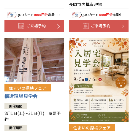
長岡市内構造現場
QUOカード
円分
進呈中！
QUOカード
円分
進呈中！
1000
1000
ご来場予約
ご来場予約
住まいの探検フェア
構造現場見学会
開催期間
8月1日(土)～31日(月) ※要予
約
住まいの探検フェア
開催場所