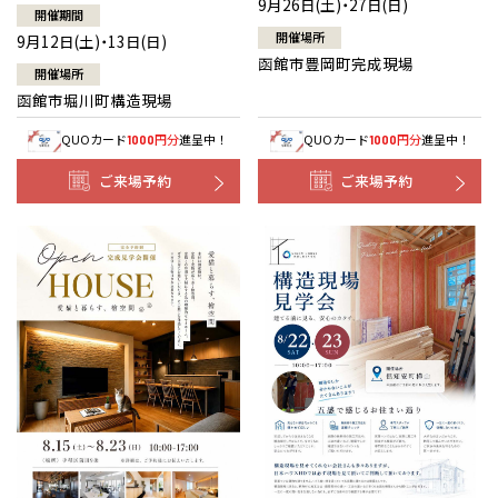
9月26日(土)・27日(日)
開催期間
開催場所
9月12日(土)・13日(日)
函館市豊岡町完成現場
開催場所
函館市堀川町構造現場
QUOカード
円分
進呈中！
QUOカード
円分
進呈中！
1000
1000
ご来場予約
ご来場予約