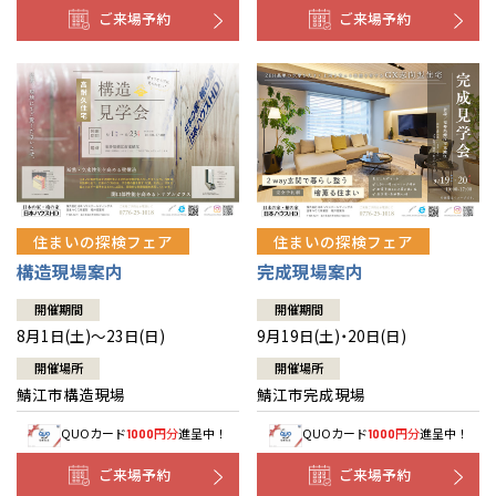
ご来場予約
ご来場予約
住まいの探検フェア
住まいの探検フェア
構造現場案内
完成現場案内
開催期間
開催期間
8月1日(土)～23日(日)
9月19日(土)・20日(日)
開催場所
開催場所
鯖江市構造現場
鯖江市完成現場
QUOカード
円分
進呈中！
QUOカード
円分
進呈中！
1000
1000
ご来場予約
ご来場予約