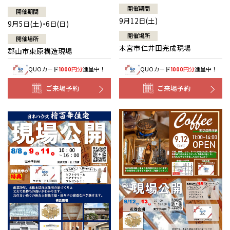
開催期間
開催期間
9月12日(土)
9月5日(土)・6日(日)
開催場所
開催場所
本宮市仁井田完成現場
郡山市東原構造現場
QUOカード
円分
進呈中！
QUOカード
円分
進呈中！
1000
1000
ご来場予約
ご来場予約