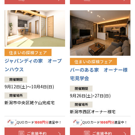
住まいの探検フェア
ジャパンディの家 オープ
住まいの探検フェア
ンハウス
バーのある家 オーナー様
宅見学会
開催期間
9月12日(土)～10月4日(日)
開催期間
9月26日(土)・27日(日)
開催場所
新潟市中央区姥ケ山完成宅
開催場所
新潟市西区オーナー様宅
QUOカード
円分
進呈中！
QUOカード
円分
進呈中！
1000
1000
ご来場予約
ご来場予約