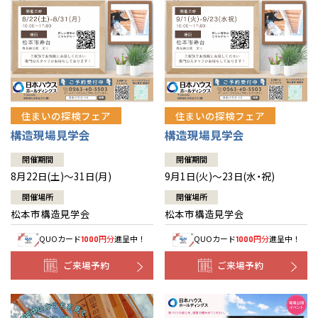
住まいの探検フェア
住まいの探検フェア
構造現場見学会
構造現場見学会
開催期間
開催期間
8月22日(土)～31日(月)
9月1日(火)～23日(水・祝)
開催場所
開催場所
松本市構造見学会
松本市構造見学会
QUOカード
円分
進呈中！
QUOカード
円分
進呈中！
1000
1000
ご来場予約
ご来場予約