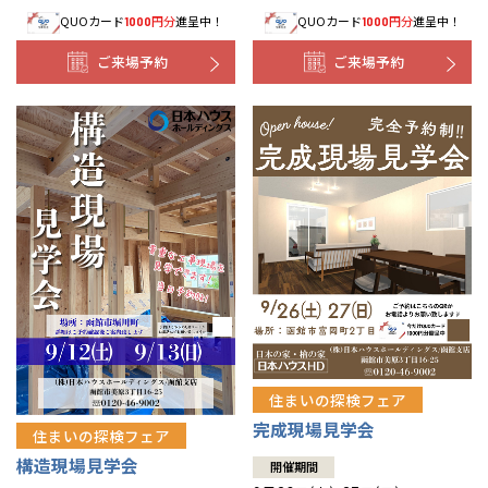
QUOカード
円分
進呈中！
QUOカード
円分
進呈中！
1000
1000
事業部紹介
ご来場予約
ご来場予約
IR情報
木材調達指針
グループ会社紹介
CMギャラリー
採用情報
住まいの探検フェア
完成現場見学会
住まいの探検フェア
構造現場見学会
開催期間