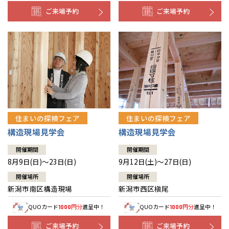
ご来場予約
ご来場予約
住まいの探検フェア
住まいの探検フェア
構造現場見学会
構造現場見学会
開催期間
開催期間
8月9日(日)～23日(日)
9月12日(土)～27日(日)
開催場所
開催場所
新潟市南区構造現場
新潟市西区槇尾
QUOカード
円分
進呈中！
QUOカード
円分
進呈中！
1000
1000
ご来場予約
ご来場予約