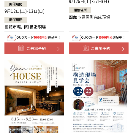
9月26日(土)・27日(日)
開催期間
開催場所
9月12日(土)・13日(日)
函館市豊岡町完成現場
開催場所
函館市堀川町構造現場
QUOカード
円分
進呈中！
QUOカード
円分
進呈中！
1000
1000
ご来場予約
ご来場予約