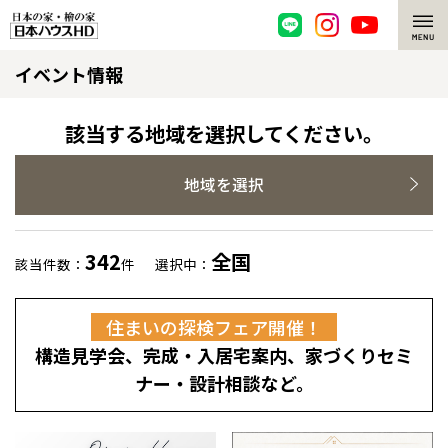
イベント情報
脱炭素・檜の家
環境にやさしい、脱炭素社会の住宅
選ばれる理由
該当する地域を選択してください。
檜・木造住宅
檜の魅力
地域を選択
耐震構造
檜の魅力 トップ
注文住宅
342
全国
該当件数：
件
選択中：
高耐久住宅
檜と日本人
注文住宅 トップ
施工事例
住まいの探検フェア開催！
高断熱・高気密の家
1000年を超えて生きる檜
グレートステージ
リフォーム
構造見学会、完成・入居宅案内、家づくりセミ
エネルギー自給自足
知られざる檜の効果・作用
クレステージ
リフォーム トップ
資産活用
ナー・設計相談など。
ZEH特集
檜の住まいデザイン
施工事例
リフォームメニュー
資産活用 トップ
買取サービス