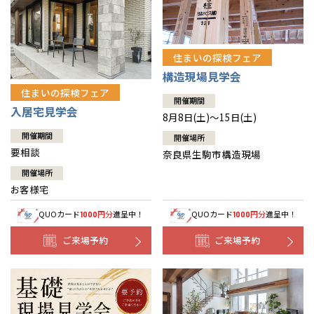
住まいの探検フェア
構造現場見学会
住まいの探検フェア
開催期間
入居宅見学会
8月8日(土)～15日(土)
開催期間
開催場所
要相談
奈良県生駒市構造現場
開催場所
お客様宅
QUOカード
円分
進呈中！
QUOカード
円分
進呈中！
1000
1000
ご来場予約
ご来場予約