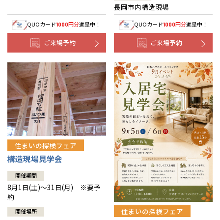
長岡市内構造現場
QUOカード
円分
進呈中！
QUOカード
円分
進呈中！
1000
1000
ご来場予約
ご来場予約
住まいの探検フェア
構造現場見学会
開催期間
8月1日(土)～31日(月) ※要予
約
住まいの探検フェア
開催場所