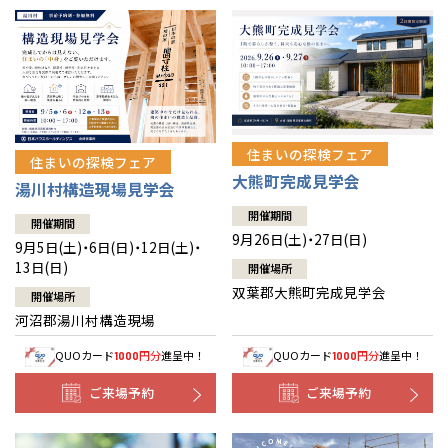
住まいの探検フェア
住まいの探検フェア
大熊町完成見学会
湯川村構造現場見学会
開催期間
開催期間
9月26日(土)・27日(日)
9月5日(土)・6日(日)・12日(土)・
13日(日)
開催場所
双葉郡大熊町完成見学会
開催場所
河沼郡湯川村構造現場
QUOカード
円分
進呈中！
QUOカード
円分
進呈中！
1000
1000
ご来場予約
ご来場予約