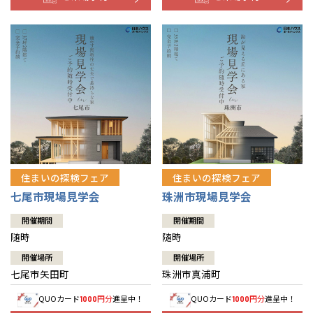
住まいの探検フェア
住まいの探検フェア
七尾市現場見学会
珠洲市現場見学会
開催期間
開催期間
随時
随時
開催場所
開催場所
七尾市矢田町
珠洲市真浦町
QUOカード
円分
進呈中！
QUOカード
円分
進呈中！
1000
1000