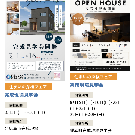
感謝訪問・長期保証
理想の木材「檜」
平屋の家
選ばれる理由
賃貸併用住宅のメリット
分譲住宅・土地
直営工事
外観・インテリア集
リフォームの流れ
安心のサポートシステム
分譲マンション
1メーターモジュール
WEB住宅展示場
介護保険利用で快適リフォーム
商品紹介
分譲マンション トップ
トランクルーム
冷暖房標準装備
暮らし方提案
展示場案内
ワザックとは
会社情報
24時間対応コールセンター
住まいのコラム
高い信頼性
会社情報 トップ
お問い合わせ
住まいの探検フェア
デザイン賞各種受賞
完成現場見学会
住まいのお手入れ集
安心の管理体制
住まいの探検フェア
ニュースリリース
会員サイト
完成現場見学会
開催期間
セントラルヒーティング
ギャラリー
代表ごあいさつ
8月15日(土)・16日(日)・22日
開催期間
(土)・23日(日)・
8月1日(土)～16日(日)
29日(土)・30日(日)
企業理念
開催場所
開催場所
北広島市完成現場
榎本町完成現場見学会
会社概要