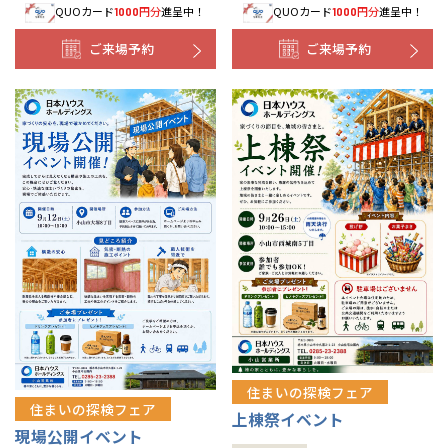
QUOカード
円分
進呈中！
QUOカード
円分
進呈中！
1000
1000
ご来場予約
ご来場予約
住まいの探検フェア
住まいの探検フェア
上棟祭イベント
現場公開イベント