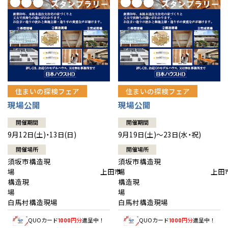
住まいの探検フェア
住まいの探検フェア
現場公開
現場公開
開催期間
開催期間
9月12日(土)・13日(日)
9月19日(土)～23日(水・祝)
開催場所
開催場所
須坂市構造現
須坂市構造現
場 上田市
場 上田
構造現
構造現
場
白馬村構造現場
白馬村構造現場
QUOカード
円分
進呈中！
QUOカード
円分
進呈中！
1000
1000