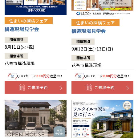
住まいの探検フェア
住まいの探検フェア
構造現場見学会
構造現場見学会
開催期間
開催期間
8月11日(火・祝)
9月12日(土)・13日(日)
開催場所
開催場所
花巻市構造現場
花巻市構造現場
QUOカード
円分
進呈中！
QUOカード
円分
進呈中！
1000
1000
ご来場予約
ご来場予約