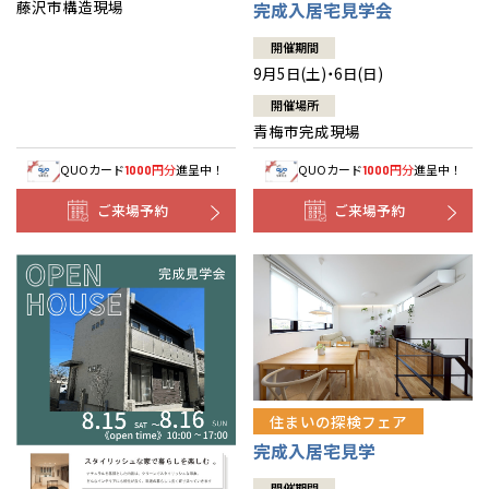
藤沢市構造現場
完成入居宅見学会
開催期間
9月5日(土)・6日(日)
開催場所
青梅市完成現場
QUOカード
円分
進呈中！
QUOカード
円分
進呈中！
1000
1000
ご来場予約
ご来場予約
住まいの探検フェア
完成入居宅見学
開催期間