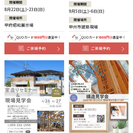
開催期間
開催期間
8月22日(土)・23日(日)
9月5日(土)・6日(日)
開催場所
開催場所
甲府昭和展示場
甲州市建築現場
QUOカード
円分
進呈中！
QUOカード
円分
進呈中！
1000
1000
ご来場予約
ご来場予約