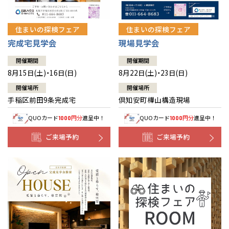
住まいの探検フェア
住まいの探検フェア
完成宅見学会
現場見学会
開催期間
開催期間
8月15日(土)・16日(日)
8月22日(土)・23日(日)
開催場所
開催場所
手稲区前田9条完成宅
倶知安町樺山構造現場
QUOカード
円分
進呈中！
QUOカード
円分
進呈中！
1000
1000
ご来場予約
ご来場予約
全国の展示場
お近くのイベント