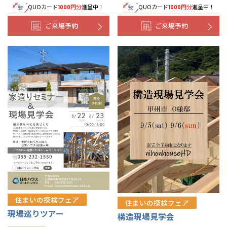
QUOカード
円分
進呈中！
QUOカード
円分
進呈中！
1000
1000
ご来場予約
ご来場予約
住まいの探検フェア
住まいの探検フェア
現場巡りツアー
構造現場見学会