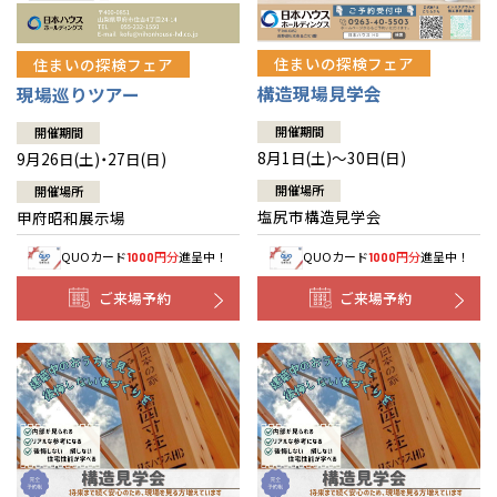
住まいの探検フェア
住まいの探検フェア
構造現場見学会
現場巡りツアー
開催期間
開催期間
8月1日(土)～30日(日)
9月26日(土)・27日(日)
開催場所
開催場所
塩尻市構造見学会
甲府昭和展示場
QUOカード
円分
進呈中！
QUOカード
円分
進呈中！
1000
1000
ご来場予約
ご来場予約