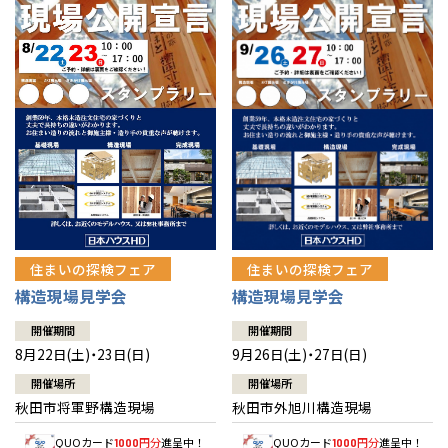
佐賀県
佐賀
栃木
奈良
愛媛
佐賀
※現住所のある都道府県以外の建築予定地の方でも
現住所の有るお近
茨城県
水戸
熊本県
熊本
くの展示場又は店舗にお問合せください。
移住の計画の方もご相談対
群馬
滋賀
鳥取
熊本
応します。お気軽にご相談ください。
栃木県
宇都宮
大分県
大分
小山
和歌山
島根
大分
宮崎県
宮崎
群馬県
群馬
伊勢崎
広島
宮崎
鹿児島県
鹿児島
山口
鹿児島
徳島
長崎
住まいの探検フェア
住まいの探検フェア
構造現場見学会
構造現場見学会
高知
沖縄
開催期間
開催期間
8月22日(土)・23日(日)
9月26日(土)・27日(日)
開催場所
開催場所
秋田市将軍野構造現場
秋田市外旭川構造現場
QUOカード
円分
進呈中！
QUOカード
円分
進呈中！
1000
1000