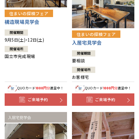
住まいの探検フェア
構造現場見学会
開催期間
住まいの探検フェア
9月5日(土)・12日(土)
入居宅見学会
開催場所
開催期間
国立市完成現場
要相談
開催場所
お客様宅
QUOカード
円分
進呈中！
QUOカード
円分
進呈中！
1000
1000
ご来場予約
ご来場予約