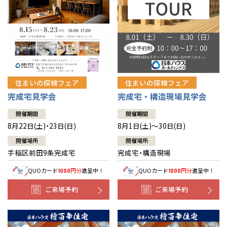
北海道
北海道
札幌
札幌
札幌
東北
東北
小樽
青森県
八戸
道央
青森
甲信越・北陸
甲信越・北陸
道央
苫小牧千歳
青森
小樽
新潟県
新潟
住まいの探検フェア
住まいの探検フェア
道北
秋田
新潟
関東
関東
秋田県
秋田
長岡
道北
旭川
完成宅見学会
完成宅・構造現場見学会
東京都
世田谷
道南
岩手
山梨
東京
東海
東海
岩手県
盛岡
山梨県
甲府
開催期間
開催期間
道南
函館
八王子
北上
8月22日(土)・23日(日)
8月1日(土)～30日(日)
室蘭
愛知県
名古屋
道東
山形
長野
神奈川
愛知
近畿
近畿
長野県
長野
神奈川県
横浜
山形県
山形
開催場所
開催場所
豊橋
松本
道東
帯広
湘南
手稲区前田9条完成宅
完成宅・構造現場
大阪府
大阪
釧路
宮城
富山
埼玉
岐阜
大阪
中国・四国
中国・四国
相模
宮城県
仙台
岐阜県
岐阜
富山県
富山
QUOカード
円分
進呈中！
QUOカード
円分
進呈中！
1000
1000
京都府
京都
埼玉県
埼玉
岡山県
岡山
福島県
郡山
福島
石川
千葉
静岡
京都
岡山
九州
九州
静岡県
静岡
石川県
金沢
ご来場予約
ご来場予約
所沢
福島
浜松
兵庫県
姫路
香川県
高松
いわき
福岡県
福岡
福井県
福井
福井
茨城
三重
兵庫
香川
福岡
千葉県
千葉
分譲マンション
会津
三重県
四日市
奈良県
奈良
柏
愛媛県
松山