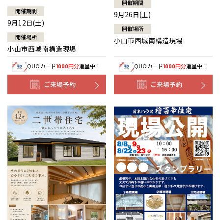
開催期間
開催期間
9月26日(土)
9月12日(土)
開催場所
開催場所
小山市西城南構造現場
小山市西城南構造現場
QUOカード
円分
進呈中！
QUOカード
円分
進呈中！
1000
1000
ご来場予約
ご来場予約