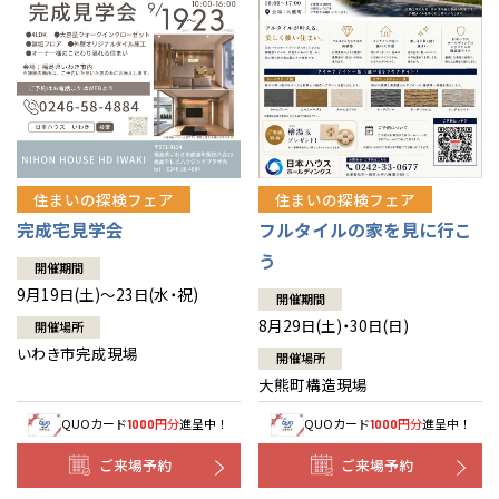
住まいの探検フェア
住まいの探検フェア
完成宅見学会
フルタイルの家を見に行こ
う
開催期間
9月19日(土)～23日(水・祝)
開催期間
8月29日(土)・30日(日)
開催場所
いわき市完成現場
開催場所
大熊町構造現場
QUOカード
円分
進呈中！
QUOカード
円分
進呈中！
1000
1000
ご来場予約
ご来場予約