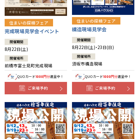
住まいの探検フェア
住まいの探検フェア
構造現場見学会
完成現場見学会イベント
開催期間
開催期間
8月22日(土)・23日(日)
8月22日(土)
開催場所
開催場所
須坂市構造現場
前橋市富士見町完成現場
QUOカード
円分
進呈中！
QUOカード
円分
進呈中！
1000
1000
ご来場予約
ご来場予約