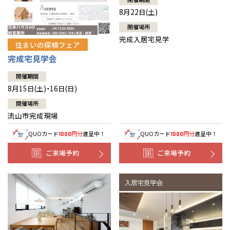
8月22日(土)
開催場所
完成入居宅見学
住まいの探検フェア
完成宅見学会
開催期間
8月15日(土)・16日(日)
開催場所
流山市完成現場
QUOカード
円分
進呈中！
QUOカード
円分
進呈中！
1000
1000
ご来場予約
ご来場予約