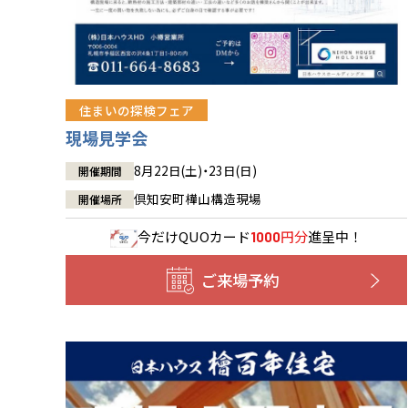
住まいの探検フェア
現場見学会
8月22日(土)・23日(日)
開催期間
倶知安町樺山構造現場
開催場所
今だけ
QUOカード
円分
進呈中！
1000
ご来場予約