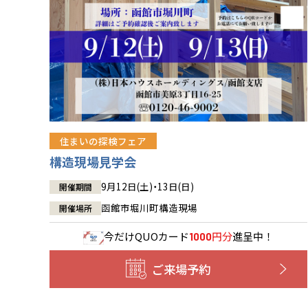
住まいの探検フェア
構造現場見学会
9月12日(土)・13日(日)
開催期間
函館市堀川町構造現場
開催場所
今だけ
QUOカード
円分
進呈中！
1000
ご来場予約