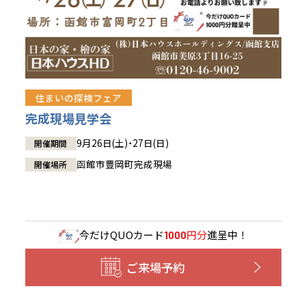
住まいの探検フェア
完成現場見学会
9月26日(土)・27日(日)
開催期間
函館市豊岡町完成現場
開催場所
今だけ
QUOカード
円分
進呈中！
1000
ご来場予約