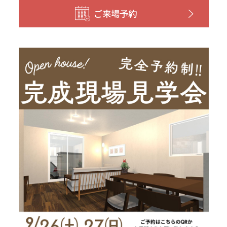
和歌山
島根
大分
ご来場予約
宮崎県
宮崎
群馬県
群馬
伊勢崎
広島
宮崎
鹿児島県
鹿児島
山口
鹿児島
徳島
長崎
高知
沖縄