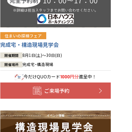
住まいの探検フェア
完成宅・構造現場見学会
8月1日(土)～30日(日)
開催期間
完成宅・構造現場
開催場所
今だけ
QUOカード
円分
進呈中！
1000
ご来場予約