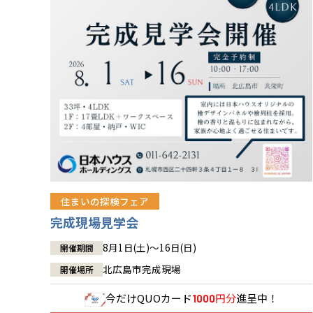
住まいの探検フェア
完成現場見学会
8月1日(土)～16日(日)
開催期間
北広島市完成現場
開催場所
今だけ
QUOカード
円分
進呈中！
1000