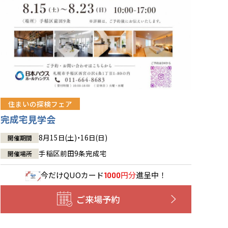
住まいの探検フェア
完成宅見学会
8月15日(土)・16日(日)
開催期間
手稲区前田9条完成宅
開催場所
今だけ
QUOカード
円分
進呈中！
1000
ご来場予約