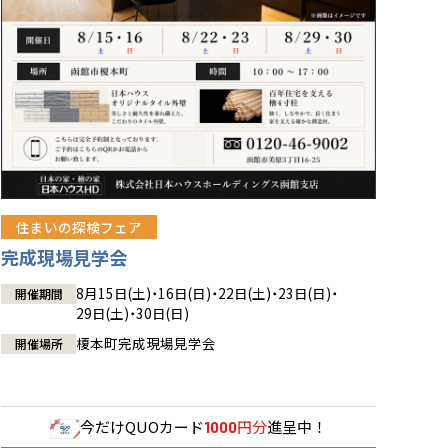
住まいの探検フェア
完成現場見学会
8月15日(土)・16日(日)・22日(土)・23日(日)・
開催期間
29日(土)・30日(日)
榎本町完成現場見学会
開催場所
今だけ
QUOカード
円分
進呈中！
1000