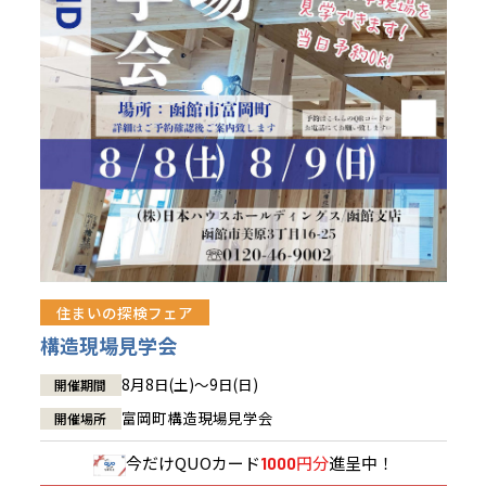
青森県
八戸
道央
青森
甲信越・北陸
甲信越・北陸
道央
苫小牧千歳
青森
小樽
新潟県
新潟
道北
秋田
新潟
関東
関東
秋田県
秋田
長岡
道北
旭川
東京都
世田谷
道南
岩手
山梨
東京
東海
東海
岩手県
盛岡
山梨県
甲府
道南
函館
八王子
北上
室蘭
愛知県
名古屋
道東
山形
長野
神奈川
愛知
近畿
近畿
長野県
長野
神奈川県
横浜
山形県
山形
豊橋
松本
道東
帯広
湘南
大阪府
大阪
釧路
宮城
富山
埼玉
岐阜
大阪
中国・四国
中国・四国
相模
宮城県
仙台
岐阜県
岐阜
富山県
富山
京都府
京都
埼玉県
埼玉
岡山県
岡山
福島県
郡山
福島
石川
千葉
静岡
京都
岡山
九州
九州
静岡県
静岡
石川県
金沢
所沢
福島
浜松
住まいの探検フェア
兵庫県
姫路
香川県
高松
いわき
福岡県
福岡
福井県
福井
福井
茨城
三重
兵庫
香川
福岡
構造現場見学会
千葉県
千葉
会津
三重県
四日市
分譲マンション
奈良県
奈良
柏
愛媛県
松山
佐賀県
佐賀
8月8日(土)～9日(日)
開催期間
栃木
奈良
愛媛
佐賀
茨城県
水戸
富岡町構造現場見学会
開催場所
熊本県
熊本
※現住所のある都道府県以外の建築予定地の方でも
群馬
滋賀
鳥取
熊本
現住所の有るお近くの展示場又は店舗にお問合せください。
栃木県
宇都宮
今だけ
QUOカード
円分
進呈中！
1000
大分県
大分
小山
移住の計画の方もご相談対応します。お気軽にご相談ください。