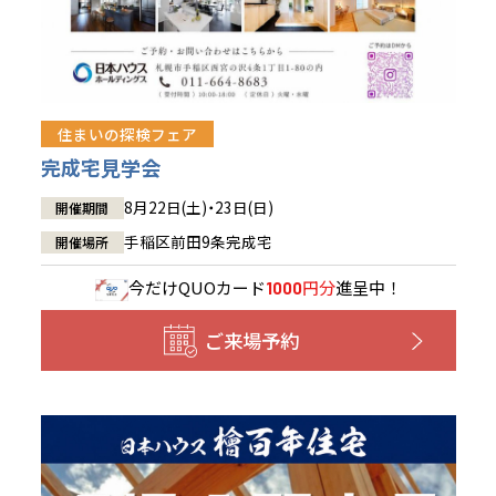
住まいの探検フェア
完成宅見学会
8月22日(土)・23日(日)
開催期間
手稲区前田9条完成宅
開催場所
今だけ
QUOカード
円分
進呈中！
1000
ご来場予約