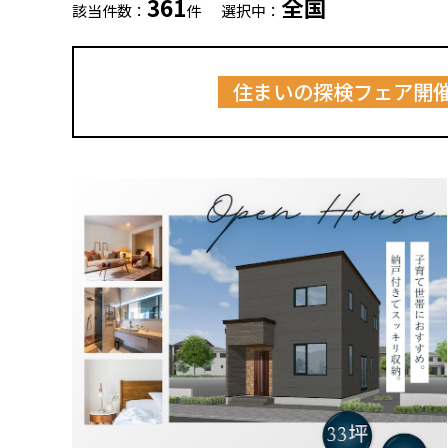
361
全国
該当件数：
件
選択中：
住まいの探検フェア開