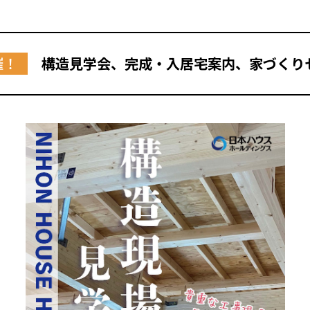
催！
構造見学会、完成・入居宅案内、家づくり
全国の展示場
お近くのイベント
北海道
北海道
札幌
札幌
札幌
東北
東北
小樽