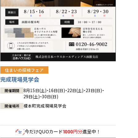
住まいの探検フェア
完成現場見学会
8月15日(土)・16日(日)・22日(土)・23日(日)・
開催期間
29日(土)・30日(日)
榎本町完成現場見学会
開催場所
今だけ
QUOカード
円分
進呈中！
1000