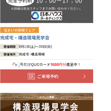
住まいの探検フェア
完成宅・構造現場見学会
8月1日(土)～30日(日)
開催期間
完成宅・構造現場
開催場所
今だけ
QUOカード
円分
進呈中！
1000
ご来場予約