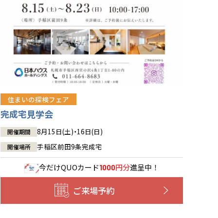
住まいの探検フェア
完成宅見学会
8月15日(土)・16日(日)
開催期間
手稲区前田9条完成宅
開催場所
今だけ
QUOカード
円分
進呈中！
1000
ご来場予約