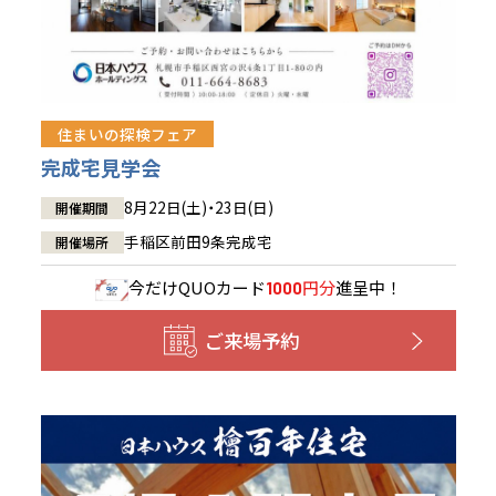
住まいの探検フェア
完成宅見学会
8月22日(土)・23日(日)
開催期間
手稲区前田9条完成宅
開催場所
今だけ
QUOカード
円分
進呈中！
1000
ご来場予約