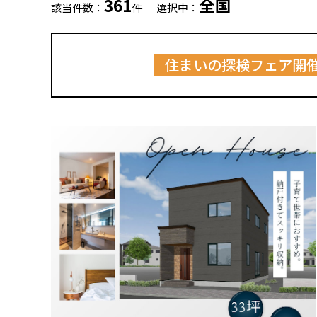
361
全国
該当件数：
件
選択中：
住まいの探検フェア開