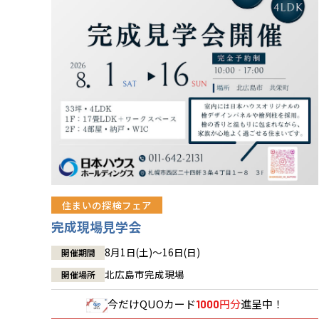
住まいの探検フェア
完成現場見学会
8月1日(土)～16日(日)
開催期間
北広島市完成現場
開催場所
今だけ
QUOカード
円分
進呈中！
1000