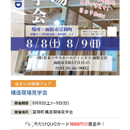
青森県
八戸
道央
青森
甲信越・北陸
甲信越・北陸
道央
苫小牧千歳
青森
小樽
新潟県
新潟
道北
秋田
新潟
関東
関東
秋田県
秋田
長岡
道北
旭川
東京都
世田谷
道南
岩手
山梨
東京
東海
東海
岩手県
盛岡
山梨県
甲府
道南
函館
八王子
北上
室蘭
愛知県
名古屋
道東
山形
長野
神奈川
愛知
近畿
近畿
長野県
長野
神奈川県
横浜
山形県
山形
豊橋
松本
道東
帯広
湘南
大阪府
大阪
釧路
宮城
富山
埼玉
岐阜
大阪
中国・四国
中国・四国
相模
宮城県
仙台
岐阜県
岐阜
富山県
富山
京都府
京都
埼玉県
埼玉
岡山県
岡山
福島県
郡山
福島
石川
千葉
静岡
京都
岡山
九州
九州
静岡県
静岡
石川県
金沢
所沢
福島
浜松
住まいの探検フェア
兵庫県
姫路
香川県
高松
いわき
福岡県
福岡
福井県
福井
福井
茨城
三重
兵庫
香川
福岡
構造現場見学会
千葉県
千葉
会津
三重県
四日市
分譲マンション
奈良県
奈良
柏
愛媛県
松山
佐賀県
佐賀
8月8日(土)～9日(日)
開催期間
栃木
奈良
愛媛
佐賀
茨城県
水戸
富岡町構造現場見学会
開催場所
熊本県
熊本
※現住所のある都道府県以外の建築予定地の方でも
群馬
滋賀
鳥取
熊本
現住所の有るお近くの展示場又は店舗にお問合せください。
栃木県
宇都宮
今だけ
QUOカード
円分
進呈中！
1000
大分県
大分
小山
移住の計画の方もご相談対応します。お気軽にご相談ください。