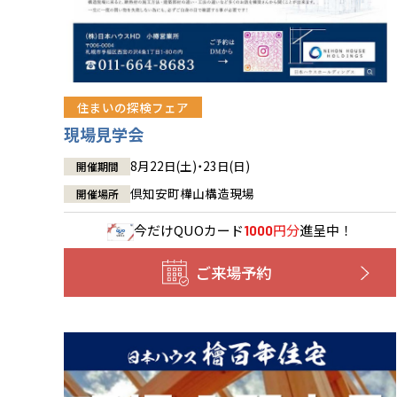
住まいの探検フェア
現場見学会
8月22日(土)・23日(日)
開催期間
倶知安町樺山構造現場
開催場所
今だけ
QUOカード
円分
進呈中！
1000
ご来場予約