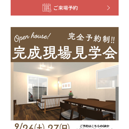
和歌山
島根
大分
ご来場予約
宮崎県
宮崎
群馬県
群馬
伊勢崎
広島
宮崎
鹿児島県
鹿児島
山口
鹿児島
徳島
長崎
高知
沖縄