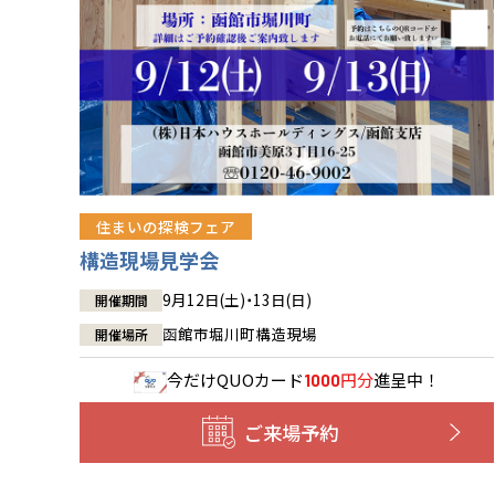
住まいの探検フェア
構造現場見学会
9月12日(土)・13日(日)
開催期間
函館市堀川町構造現場
開催場所
今だけ
QUOカード
円分
進呈中！
1000
ご来場予約