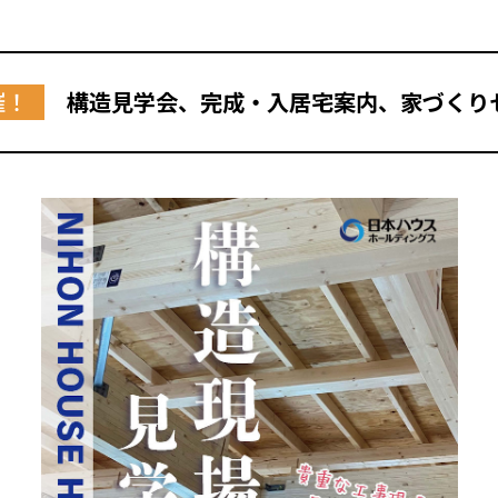
催！
構造見学会、完成・入居宅案内、家づくり
全国の展示場
お近くのイベント
北海道
北海道
札幌
札幌
札幌
東北
東北
小樽