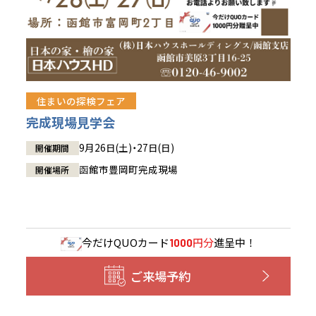
住まいの探検フェア
完成現場見学会
9月26日(土)・27日(日)
開催期間
函館市豊岡町完成現場
開催場所
今だけ
QUOカード
円分
進呈中！
1000
ご来場予約