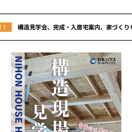
催！
構造見学会、完成・入居宅案内、家づくり
全国の展示場
お近くのイベント
北海道
北海道
札幌
札幌
札幌
東北
東北
小樽