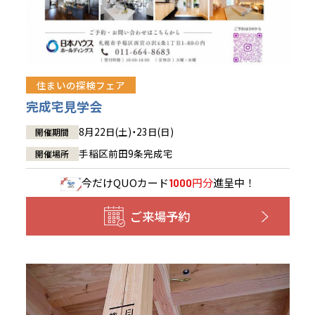
住まいの探検フェア
完成宅見学会
8月22日(土)・23日(日)
開催期間
手稲区前田9条完成宅
開催場所
今だけ
QUOカード
円分
進呈中！
1000
ご来場予約