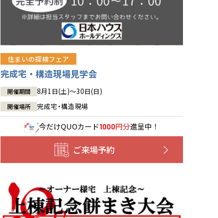
住まいの探検フェア
完成宅・構造現場見学会
8月1日(土)～30日(日)
開催期間
完成宅・構造現場
開催場所
今だけ
QUOカード
円分
進呈中！
1000
ご来場予約