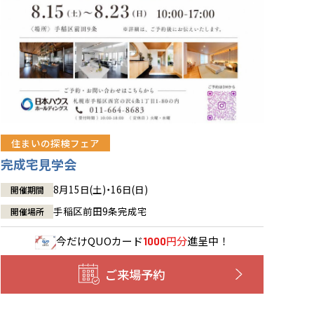
住まいの探検フェア
完成宅見学会
8月15日(土)・16日(日)
開催期間
手稲区前田9条完成宅
開催場所
今だけ
QUOカード
円分
進呈中！
1000
ご来場予約