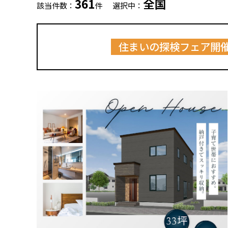
361
全国
該当件数：
件
選択中：
住まいの探検フェア開