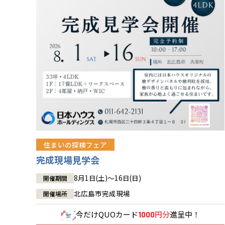
住まいの探検フェア
完成現場見学会
8月1日(土)～16日(日)
開催期間
北広島市完成現場
開催場所
今だけ
QUOカード
円分
進呈中！
1000