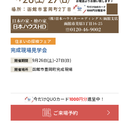
住まいの探検フェア
完成現場見学会
9月26日(土)・27日(日)
開催期間
函館市豊岡町完成現場
開催場所
今だけ
QUOカード
円分
進呈中！
1000
ご来場予約