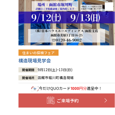
住まいの探検フェア
構造現場見学会
9月12日(土)・13日(日)
開催期間
函館市堀川町構造現場
開催場所
今だけ
QUOカード
円分
進呈中！
1000
ご来場予約