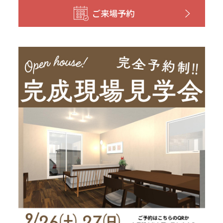
和歌山
島根
大分
ご来場予約
宮崎県
宮崎
群馬県
群馬
伊勢崎
広島
宮崎
鹿児島県
鹿児島
山口
鹿児島
徳島
長崎
高知
沖縄