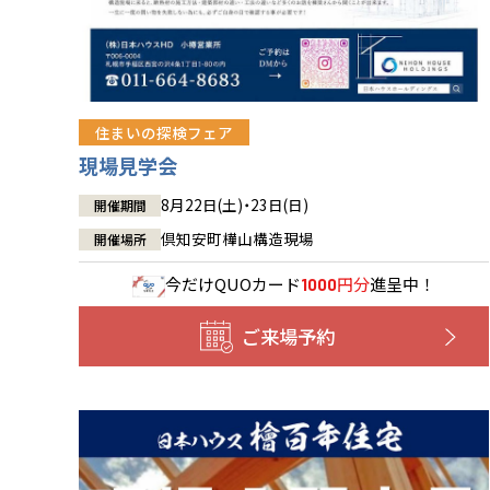
住まいの探検フェア
現場見学会
8月22日(土)・23日(日)
開催期間
倶知安町樺山構造現場
開催場所
今だけ
QUOカード
円分
進呈中！
1000
ご来場予約