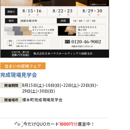
住まいの探検フェア
完成現場見学会
8月15日(土)・16日(日)・22日(土)・23日(日)・
開催期間
29日(土)・30日(日)
榎本町完成現場見学会
開催場所
今だけ
QUOカード
円分
進呈中！
1000