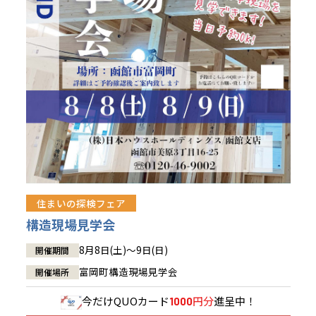
青森県
八戸
道央
青森
甲信越・北陸
甲信越・北陸
道央
苫小牧千歳
青森
小樽
新潟県
新潟
道北
秋田
新潟
関東
関東
秋田県
秋田
長岡
道北
旭川
東京都
世田谷
道南
岩手
山梨
東京
東海
東海
岩手県
盛岡
山梨県
甲府
道南
函館
八王子
北上
室蘭
愛知県
名古屋
道東
山形
長野
神奈川
愛知
近畿
近畿
長野県
長野
神奈川県
横浜
山形県
山形
豊橋
松本
道東
帯広
湘南
大阪府
大阪
釧路
宮城
富山
埼玉
岐阜
大阪
中国・四国
中国・四国
相模
宮城県
仙台
岐阜県
岐阜
富山県
富山
京都府
京都
埼玉県
埼玉
岡山県
岡山
福島県
郡山
福島
石川
千葉
静岡
京都
岡山
九州
九州
静岡県
静岡
石川県
金沢
所沢
福島
浜松
住まいの探検フェア
兵庫県
姫路
香川県
高松
いわき
福岡県
福岡
福井県
福井
福井
茨城
三重
兵庫
香川
福岡
構造現場見学会
千葉県
千葉
会津
三重県
四日市
分譲マンション
奈良県
奈良
柏
愛媛県
松山
佐賀県
佐賀
8月8日(土)～9日(日)
開催期間
栃木
奈良
愛媛
佐賀
茨城県
水戸
富岡町構造現場見学会
開催場所
熊本県
熊本
※現住所のある都道府県以外の建築予定地の方でも
群馬
滋賀
鳥取
熊本
現住所の有るお近くの展示場又は店舗にお問合せください。
栃木県
宇都宮
今だけ
QUOカード
円分
進呈中！
1000
大分県
大分
小山
移住の計画の方もご相談対応します。お気軽にご相談ください。