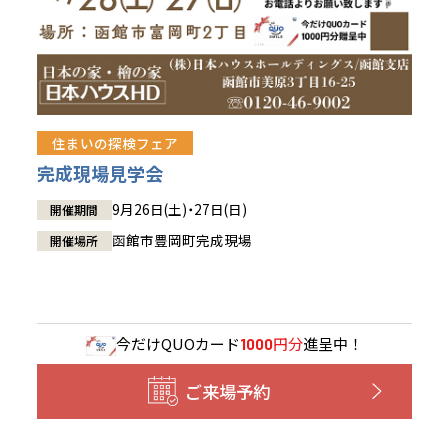
住まいの探検フェア
完成現場見学会
9月26日(土)・27日(日)
開催期間
函館市豊岡町完成現場
開催場所
今だけ
QUOカード
円分
進呈中！
1000
ご来場予約