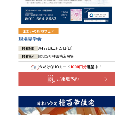
住まいの探検フェア
現場見学会
8月22日(土)・23日(日)
開催期間
倶知安町樺山構造現場
開催場所
今だけ
QUOカード
円分
進呈中！
1000
ご来場予約