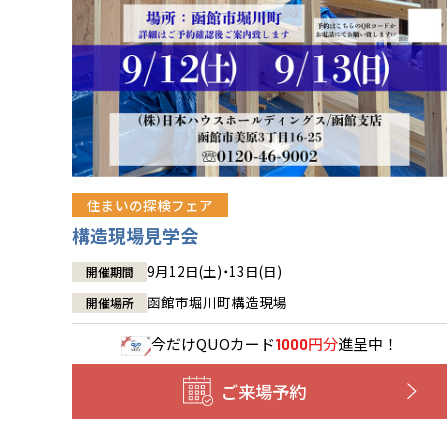
住まいの探検フェア
構造現場見学会
9月12日(土)・13日(日)
開催期間
函館市堀川町構造現場
開催場所
今だけ
QUOカード
円分
進呈中！
1000
ご来場予約