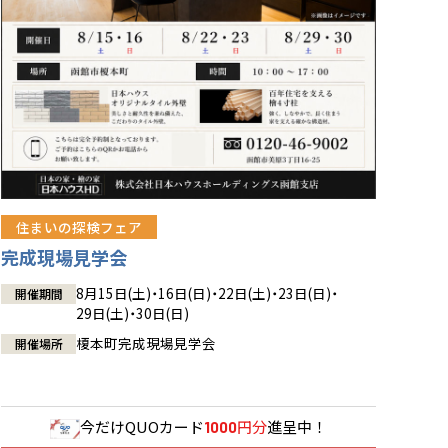
住まいの探検フェア
完成現場見学会
8月15日(土)・16日(日)・22日(土)・23日(日)・
開催期間
29日(土)・30日(日)
榎本町完成現場見学会
開催場所
今だけ
QUOカード
円分
進呈中！
1000