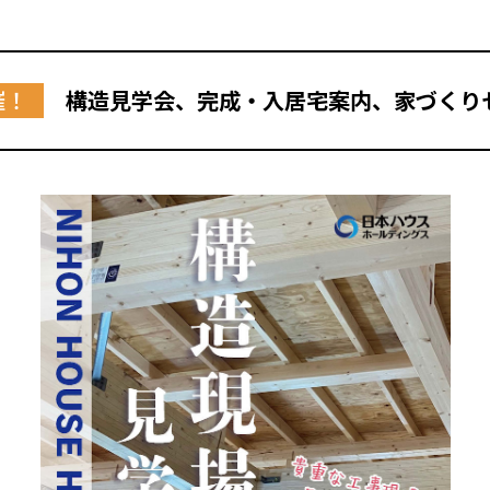
催！
構造見学会、完成・入居宅案内、家づくり
全国の展示場
お近くのイベント
北海道
北海道
札幌
札幌
札幌
東北
東北
小樽