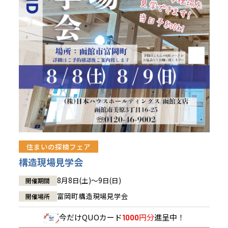
青森県
八戸
道央
青森
甲信越・北陸
甲信越・北陸
道央
苫小牧千歳
青森
小樽
新潟県
新潟
道北
秋田
新潟
関東
関東
秋田県
秋田
長岡
道北
旭川
東京都
世田谷
道南
岩手
山梨
東京
東海
東海
岩手県
盛岡
山梨県
甲府
道南
函館
八王子
北上
室蘭
愛知県
名古屋
道東
山形
長野
神奈川
愛知
近畿
近畿
長野県
長野
神奈川県
横浜
山形県
山形
豊橋
松本
道東
帯広
湘南
大阪府
大阪
釧路
宮城
富山
埼玉
岐阜
大阪
中国・四国
中国・四国
相模
宮城県
仙台
岐阜県
岐阜
富山県
富山
京都府
京都
埼玉県
埼玉
岡山県
岡山
福島県
郡山
福島
石川
千葉
静岡
京都
岡山
九州
九州
静岡県
静岡
石川県
金沢
所沢
福島
浜松
住まいの探検フェア
兵庫県
姫路
香川県
高松
いわき
福岡県
福岡
福井県
福井
福井
茨城
三重
兵庫
香川
福岡
構造現場見学会
千葉県
千葉
会津
三重県
四日市
分譲マンション
奈良県
奈良
柏
愛媛県
松山
佐賀県
佐賀
8月8日(土)～9日(日)
開催期間
栃木
奈良
愛媛
佐賀
茨城県
水戸
富岡町構造現場見学会
開催場所
熊本県
熊本
※現住所のある都道府県以外の建築予定地の方でも
群馬
滋賀
鳥取
熊本
現住所の有るお近くの展示場又は店舗にお問合せください。
栃木県
宇都宮
今だけ
QUOカード
円分
進呈中！
1000
大分県
大分
小山
移住の計画の方もご相談対応します。お気軽にご相談ください。