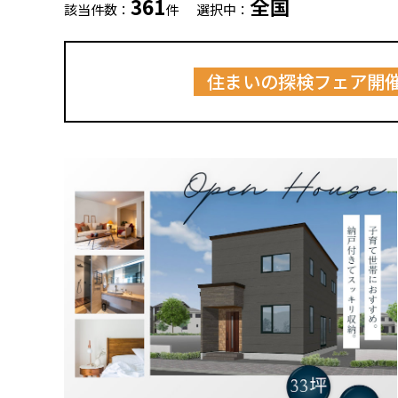
361
全国
該当件数：
件
選択中：
住まいの探検フェア開