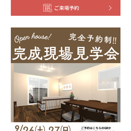
和歌山
島根
大分
ご来場予約
宮崎県
宮崎
群馬県
群馬
伊勢崎
広島
宮崎
鹿児島県
鹿児島
山口
鹿児島
徳島
長崎
高知
沖縄