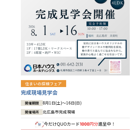
住まいの探検フェア
完成現場見学会
8月1日(土)～16日(日)
開催期間
北広島市完成現場
開催場所
今だけ
QUOカード
円分
進呈中！
1000