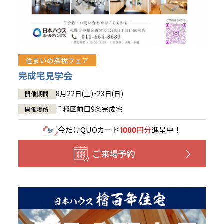
住まいの探検フェア
完成宅見学会
8月22日(土)・23日(日)
開催期間
手稲区前田9条完成宅
開催場所
今だけ
QUOカード
円分
進呈中！
1000
ご来場予約