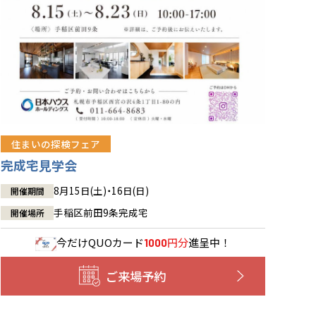
住まいの探検フェア
完成宅見学会
8月15日(土)・16日(日)
開催期間
手稲区前田9条完成宅
開催場所
今だけ
QUOカード
円分
進呈中！
1000
ご来場予約