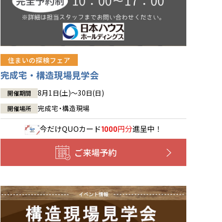
住まいの探検フェア
完成宅・構造現場見学会
8月1日(土)～30日(日)
開催期間
完成宅・構造現場
開催場所
今だけ
QUOカード
円分
進呈中！
1000
ご来場予約