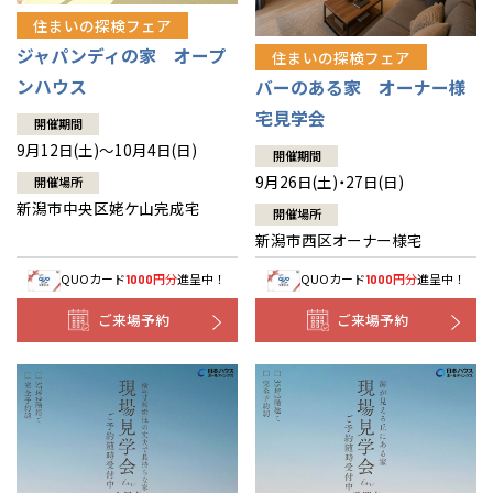
住まいの探検フェア
ジャパンディの家 オープ
住まいの探検フェア
ンハウス
バーのある家 オーナー様
宅見学会
開催期間
9月12日(土)～10月4日(日)
開催期間
9月26日(土)・27日(日)
開催場所
新潟市中央区姥ケ山完成宅
開催場所
新潟市西区オーナー様宅
QUOカード
円分
進呈中！
QUOカード
円分
進呈中！
1000
1000
ご来場予約
ご来場予約