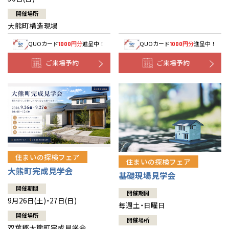
開催場所
大熊町構造現場
QUOカード
円分
進呈中！
QUOカード
円分
進呈中！
1000
1000
ご来場予約
ご来場予約
住まいの探検フェア
住まいの探検フェア
大熊町完成見学会
基礎現場見学会
開催期間
開催期間
9月26日(土)・27日(日)
毎週土・日曜日
開催場所
開催場所
双葉郡大熊町完成見学会