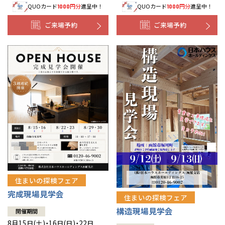
QUOカード
円分
進呈中！
QUOカード
円分
進呈中！
1000
1000
事業部紹介
ご来場予約
ご来場予約
IR情報
木材調達指針
グループ会社紹介
CMギャラリー
採用情報
住まいの探検フェア
完成現場見学会
住まいの探検フェア
構造現場見学会
開催期間
8月15日(土)・16日(日)・22日