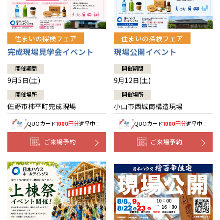
住まいの探検フェア
住まいの探検フェア
完成現場見学会イベント
現場公開イベント
開催期間
開催期間
9月5日(土)
9月12日(土)
開催場所
開催場所
佐野市柿平町完成現場
小山市西城南構造現場
QUOカード
円分
進呈中！
QUOカード
円分
進呈中！
1000
1000
ご来場予約
ご来場予約