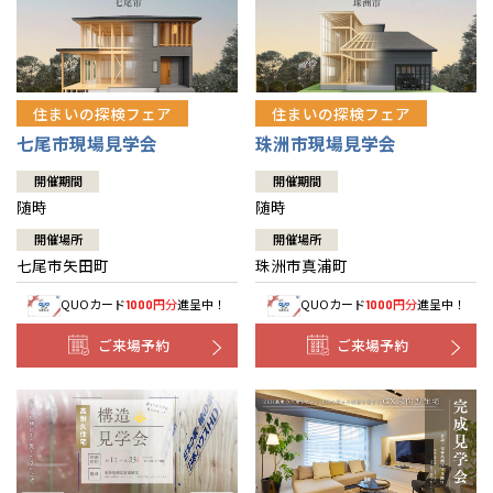
住まいの探検フェア
住まいの探検フェア
七尾市現場見学会
珠洲市現場見学会
開催期間
開催期間
随時
随時
開催場所
開催場所
七尾市矢田町
珠洲市真浦町
QUOカード
円分
進呈中！
QUOカード
円分
進呈中！
1000
1000
ご来場予約
ご来場予約