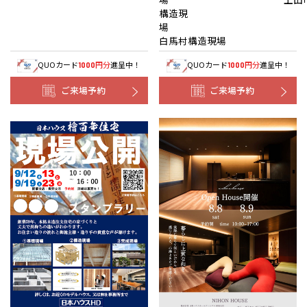
構造現
白馬村構造現場
QUOカード
円分
進呈中！
QUOカード
円分
進呈中！
1000
1000
ご来場予約
ご来場予約