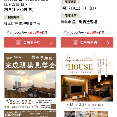
開催期間
(土)・23日(日)・
9月12日(土)・13日(日)
29日(土)・30日(日)
開催場所
開催場所
函館市堀川町構造現場
榎本町完成現場見学会
QUOカード
円分
進呈中！
QUOカード
円分
進呈中！
1000
1000
ご来場予約
ご来場予約