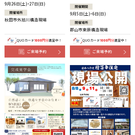
9月26日(土)・27日(日)
開催期間
開催場所
9月5日(土)・6日(日)
秋田市外旭川構造現場
開催場所
郡山市東原構造現場
QUOカード
円分
進呈中！
QUOカード
円分
進呈中！
1000
1000
ご来場予約
ご来場予約