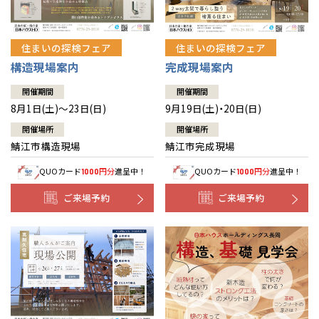
住まいの探検フェア
住まいの探検フェア
構造現場案内
完成現場案内
開催期間
開催期間
8月1日(土)～23日(日)
9月19日(土)・20日(日)
開催場所
開催場所
鯖江市構造現場
鯖江市完成現場
QUOカード
円分
進呈中！
QUOカード
円分
進呈中！
1000
1000
ご来場予約
ご来場予約