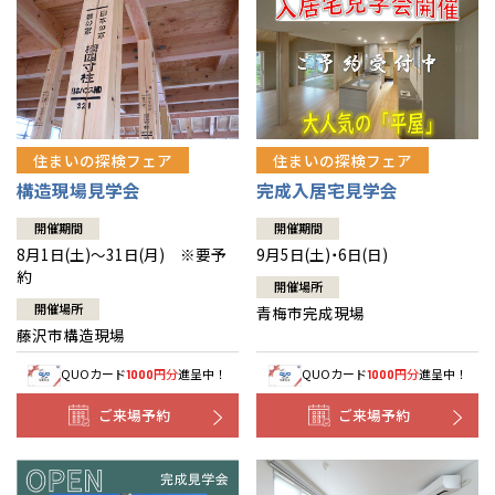
住まいの探検フェア
住まいの探検フェア
構造現場見学会
完成入居宅見学会
開催期間
開催期間
8月1日(土)～31日(月) ※要予
9月5日(土)・6日(日)
約
開催場所
開催場所
青梅市完成現場
藤沢市構造現場
QUOカード
円分
進呈中！
QUOカード
円分
進呈中！
1000
1000
ご来場予約
ご来場予約