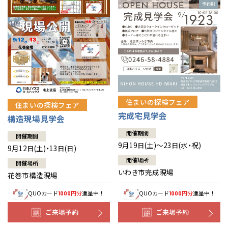
住まいの探検フェア
住まいの探検フェア
完成宅見学会
構造現場見学会
開催期間
開催期間
9月19日(土)～23日(水・祝)
9月12日(土)・13日(日)
開催場所
開催場所
いわき市完成現場
花巻市構造現場
QUOカード
円分
進呈中！
QUOカード
円分
進呈中！
1000
1000
ご来場予約
ご来場予約