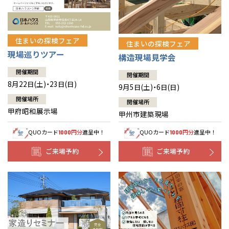
住まいの探検フェア
住まいの探検フェア
現場巡りツアー
構造現場見学会
開催期間
開催期間
8月22日(土)・23日(日)
9月5日(土)・6日(日)
開催場所
開催場所
甲府昭和展示場
甲州市建築現場
QUOカード
円分
進呈中！
QUOカード
円分
進呈中！
1000
1000
ご来場予約
ご来場予約