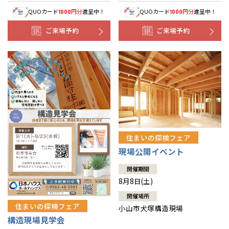
QUOカード
円分
進呈中！
QUOカード
円分
進呈中！
1000
1000
ご来場予約
ご来場予約
住まいの探検フェア
現場公開イベント
開催期間
8月8日(土)
開催場所
住まいの探検フェア
小山市犬塚構造現場
構造現場見学会