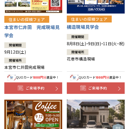
住まいの探検フェア
住まいの探検フェア
構造現場見学会
本宮市仁井田 完成現場見
学会
開催期間
8月8日(土)・9日(日)・11日(火・祝)
開催期間
9月12日(土)
開催場所
花巻市構造現場
開催場所
本宮市仁井田完成現場
QUOカード
円分
進呈中！
QUOカード
円分
進呈中！
1000
1000
ご来場予約
ご来場予約