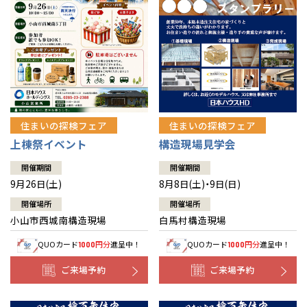
住まいの探検フェア
住まいの探検フェア
上棟祭イベント
構造現場見学会
開催期間
開催期間
9月26日(土)
8月8日(土)・9日(日)
開催場所
開催場所
小山市西城南構造現場
白馬村構造現場
QUOカード
円分
進呈中！
QUOカード
円分
進呈中！
1000
1000
ご来場予約
ご来場予約