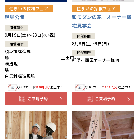
住まいの探検フェア
住まいの探検フェア
現場公開
和モダンの家 オーナー様
宅見学会
開催期間
9月19日(土)～23日(水・祝)
開催期間
8月8日(土)・9日(日)
開催場所
須坂市構造現
開催場所
場 上田市
新潟市西区オーナー様宅
構造現
場
白馬村構造現場
QUOカード
円分
進呈中！
QUOカード
円分
進呈中！
1000
1000
ご来場予約
ご来場予約