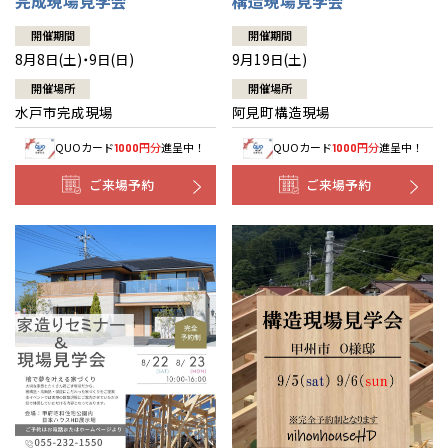
完成現場見学会
構造現場見学会
開催期間
開催期間
8月8日(土)・9日(日)
9月19日(土)
開催場所
開催場所
水戸市完成現場
阿見町構造現場
QUOカード
円分
進呈中！
QUOカード
円分
進呈中！
1000
1000
ご来場予約
ご来場予約