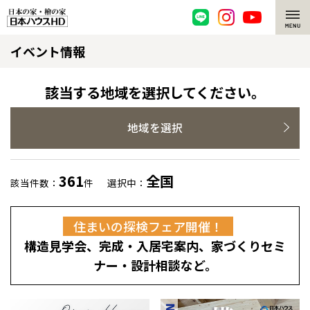
イベント情報
脱炭素・檜の家
環境にやさしい、脱炭素社会の住宅
選ばれる理由
該当する地域を選択してください。
檜・木造住宅
檜の魅力
地域を選択
耐震構造
檜の魅力 トップ
注文住宅
361
全国
該当件数：
件
選択中：
高耐久住宅
檜と日本人
注文住宅 トップ
施工事例
住まいの探検フェア開催！
高断熱・高気密の家
1000年を超えて生きる檜
グレートステージ
リフォーム
構造見学会、完成・入居宅案内、家づくりセミ
エネルギー自給自足
知られざる檜の効果・作用
クレステージ
リフォーム トップ
資産活用
ナー・設計相談など。
ZEH特集
檜の住まいデザイン
施工事例
リフォームメニュー
資産活用 トップ
買取サービス