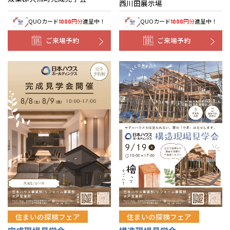
西川田展示場
QUOカード
円分
進呈中！
QUOカード
円分
進呈中！
1000
1000
ご来場予約
ご来場予約
住まいの探検フェア
住まいの探検フェア