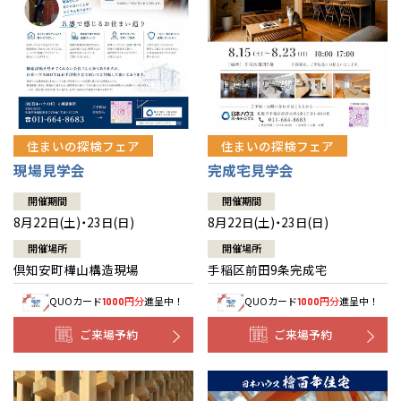
北海道
北海道
札幌
札幌
札幌
東北
東北
小樽
青森県
八戸
道央
青森
甲信越・北陸
甲信越・北陸
道央
苫小牧千歳
青森
小樽
新潟県
新潟
住まいの探検フェア
住まいの探検フェア
道北
秋田
新潟
関東
関東
秋田県
秋田
長岡
道北
旭川
現場見学会
完成宅見学会
東京都
世田谷
道南
岩手
山梨
東京
東海
東海
岩手県
盛岡
山梨県
甲府
開催期間
開催期間
道南
函館
八王子
北上
8月22日(土)・23日(日)
8月22日(土)・23日(日)
室蘭
愛知県
名古屋
道東
山形
長野
神奈川
愛知
近畿
近畿
長野県
長野
神奈川県
横浜
山形県
山形
開催場所
開催場所
豊橋
松本
道東
帯広
湘南
倶知安町樺山構造現場
手稲区前田9条完成宅
大阪府
大阪
釧路
宮城
富山
埼玉
岐阜
大阪
中国・四国
中国・四国
相模
宮城県
仙台
岐阜県
岐阜
富山県
富山
QUOカード
円分
進呈中！
QUOカード
円分
進呈中！
1000
1000
京都府
京都
埼玉県
埼玉
岡山県
岡山
福島県
郡山
福島
石川
千葉
静岡
京都
岡山
九州
九州
静岡県
静岡
石川県
金沢
ご来場予約
ご来場予約
所沢
福島
浜松
兵庫県
姫路
香川県
高松
いわき
福岡県
福岡
福井県
福井
福井
茨城
三重
兵庫
香川
福岡
千葉県
千葉
分譲マンション
会津
三重県
四日市
奈良県
奈良
柏
愛媛県
松山