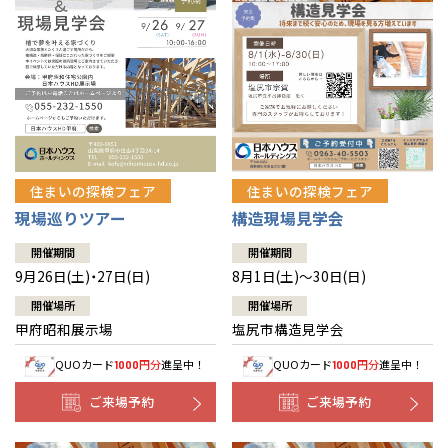
住まいの探検フェア
住まいの探検フェア
構造現場見学会
現場巡りツアー
開催期間
開催期間
8月1日(土)～30日(日)
9月26日(土)・27日(日)
開催場所
開催場所
塩尻市構造見学会
甲府昭和展示場
QUOカード
円分
進呈中！
QUOカード
円分
進呈中！
1000
1000
ご来場予約
ご来場予約