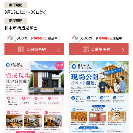
開催期間
9月19日(土)～30日(水)
開催場所
松本市構造見学会
QUOカード
円分
進呈中！
QUOカード
円分
進呈中！
1000
1000
ご来場予約
ご来場予約