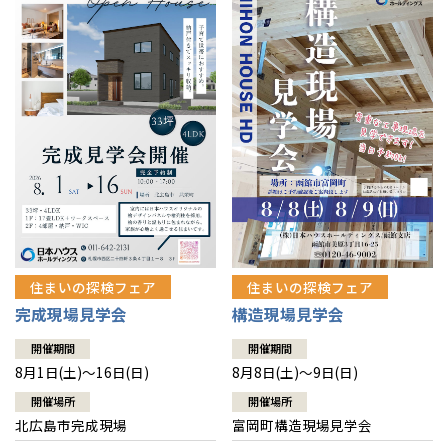
感謝訪問・長期保証
理想の木材「檜」
平屋の家
選ばれる理由
賃貸併用住宅のメリット
分譲住宅・土地
直営工事
外観・インテリア集
リフォームの流れ
安心のサポートシステム
分譲マンション
1メーターモジュール
WEB住宅展示場
介護保険利用で快適リフォーム
商品紹介
分譲マンション トップ
トランクルーム
冷暖房標準装備
暮らし方提案
展示場案内
ワザックとは
会社情報
24時間対応コールセンター
住まいのコラム
高い信頼性
会社情報 トップ
お問い合わせ
デザイン賞各種受賞
住まいのお手入れ集
安心の管理体制
住まいの探検フェア
住まいの探検フェア
ニュースリリース
会員サイト
完成現場見学会
構造現場見学会
セントラルヒーティング
ギャラリー
代表ごあいさつ
開催期間
開催期間
8月1日(土)～16日(日)
8月8日(土)～9日(日)
企業理念
開催場所
開催場所
北広島市完成現場
富岡町構造現場見学会
会社概要