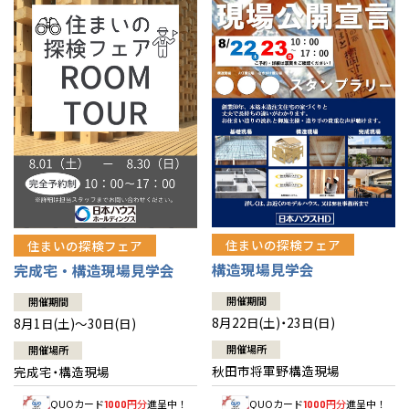
佐賀県
佐賀
栃木
奈良
愛媛
佐賀
※現住所のある都道府県以外の建築予定地の方でも
現住所の有るお近
茨城県
水戸
熊本県
熊本
くの展示場又は店舗にお問合せください。
移住の計画の方もご相談対
群馬
滋賀
鳥取
熊本
応します。お気軽にご相談ください。
栃木県
宇都宮
大分県
大分
小山
和歌山
島根
大分
宮崎県
宮崎
群馬県
群馬
伊勢崎
広島
宮崎
鹿児島県
鹿児島
山口
鹿児島
徳島
長崎
住まいの探検フェア
住まいの探検フェア
構造現場見学会
完成宅・構造現場見学会
高知
沖縄
開催期間
開催期間
8月22日(土)・23日(日)
8月1日(土)～30日(日)
開催場所
開催場所
秋田市将軍野構造現場
完成宅・構造現場
QUOカード
円分
進呈中！
QUOカード
円分
進呈中！
1000
1000