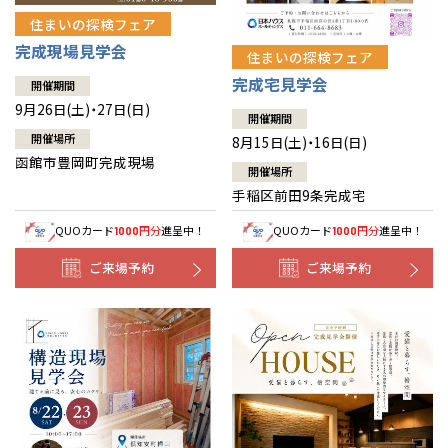
住まいの探検フェア
完成現場見学会
住まいの探検フェア
完成宅見学会
開催期間
9月26日(土)・27日(日)
開催期間
開催場所
8月15日(土)・16日(日)
函館市豊岡町完成現場
開催場所
手稲区前田9条完成宅
QUOカード
円分
進呈中！
QUOカード
円分
進呈中！
1000
1000
ご来場予約
ご来場予約
全国の展示場
お近くのイベント