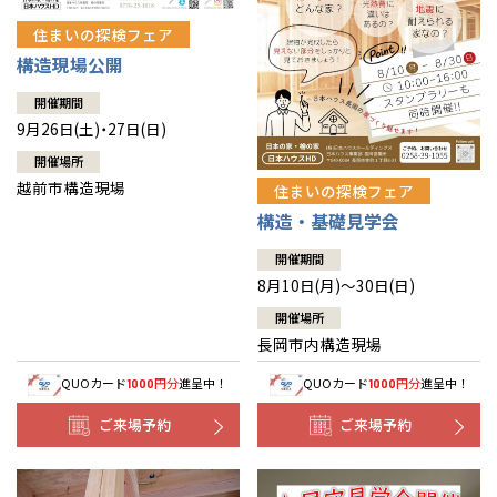
住まいの探検フェア
構造現場公開
開催期間
9月26日(土)・27日(日)
開催場所
越前市構造現場
住まいの探検フェア
構造・基礎見学会
開催期間
8月10日(月)～30日(日)
開催場所
長岡市内構造現場
QUOカード
円分
進呈中！
QUOカード
円分
進呈中！
1000
1000
ご来場予約
ご来場予約