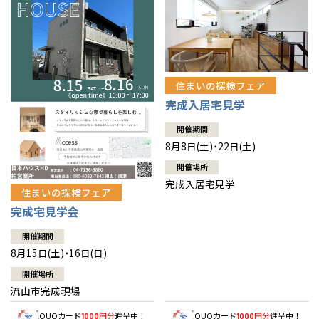
住まいの探検フェア
完成入居宅見学
開催期間
8月8日(土)・22日(土)
開催場所
完成入居宅見学
住まいの探検フェア
完成宅見学会
開催期間
8月15日(土)・16日(日)
開催場所
流山市完成現場
QUOカード
円分
進呈中！
QUOカード
円分
進呈中！
1000
1000