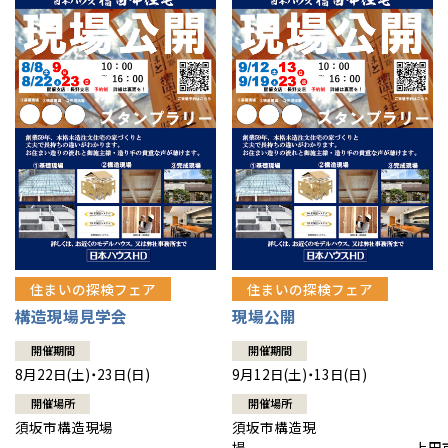
住まいの探検フェア
住まいの探検フェア
構造現場見学会
現場公開
開催期間
開催期間
8月22日(土)・23日(日)
9月12日(土)・13日(日)
開催場所
開催場所
須坂市構造現場
須坂市構造現
場 上田