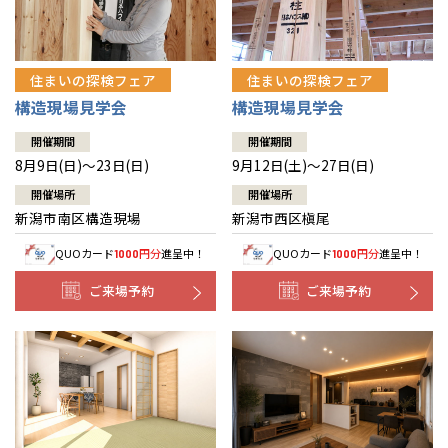
住まいの探検フェア
住まいの探検フェア
構造現場見学会
構造現場見学会
開催期間
開催期間
8月9日(日)～23日(日)
9月12日(土)～27日(日)
開催場所
開催場所
新潟市南区構造現場
新潟市西区槇尾
QUOカード
円分
進呈中！
QUOカード
円分
進呈中！
1000
1000
ご来場予約
ご来場予約