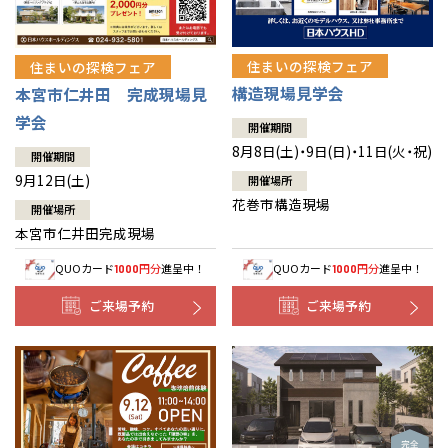
住まいの探検フェア
住まいの探検フェア
構造現場見学会
本宮市仁井田 完成現場見
学会
開催期間
8月8日(土)・9日(日)・11日(火・祝)
開催期間
9月12日(土)
開催場所
花巻市構造現場
開催場所
本宮市仁井田完成現場
QUOカード
円分
進呈中！
QUOカード
円分
進呈中！
1000
1000
ご来場予約
ご来場予約