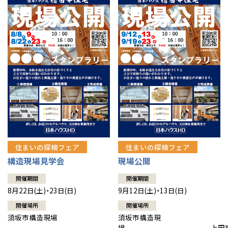
住まいの探検フェア
住まいの探検フェア
構造現場見学会
現場公開
開催期間
開催期間
8月22日(土)・23日(日)
9月12日(土)・13日(日)
開催場所
開催場所
須坂市構造現場
須坂市構造現
場 上田