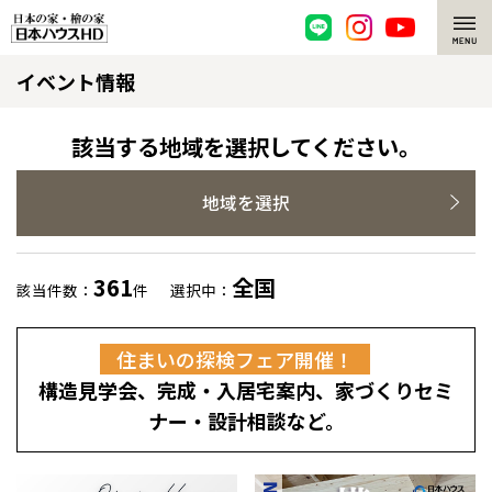
イベント情報
脱炭素・檜の家
環境にやさしい、脱炭素社会の住宅
選ばれる理由
該当する地域を選択してください。
檜・木造住宅
檜の魅力
地域を選択
耐震構造
檜の魅力 トップ
注文住宅
361
全国
該当件数：
件
選択中：
高耐久住宅
檜と日本人
注文住宅 トップ
施工事例
住まいの探検フェア開催！
高断熱・高気密の家
1000年を超えて生きる檜
グレートステージ
リフォーム
構造見学会、完成・入居宅案内、家づくりセミ
エネルギー自給自足
知られざる檜の効果・作用
クレステージ
リフォーム トップ
資産活用
ナー・設計相談など。
ZEH特集
檜の住まいデザイン
施工事例
リフォームメニュー
資産活用 トップ
買取サービス