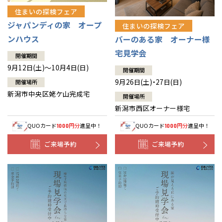
住まいの探検フェア
ジャパンディの家 オープ
住まいの探検フェア
ンハウス
バーのある家 オーナー様
宅見学会
開催期間
9月12日(土)～10月4日(日)
開催期間
9月26日(土)・27日(日)
開催場所
新潟市中央区姥ケ山完成宅
開催場所
新潟市西区オーナー様宅
QUOカード
円分
進呈中！
QUOカード
円分
進呈中！
1000
1000
ご来場予約
ご来場予約