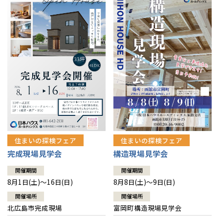
感謝訪問・長期保証
理想の木材「檜」
平屋の家
選ばれる理由
賃貸併用住宅のメリット
分譲住宅・土地
直営工事
外観・インテリア集
リフォームの流れ
安心のサポートシステム
分譲マンション
1メーターモジュール
WEB住宅展示場
介護保険利用で快適リフォーム
商品紹介
分譲マンション トップ
トランクルーム
冷暖房標準装備
暮らし方提案
展示場案内
ワザックとは
会社情報
24時間対応コールセンター
住まいのコラム
高い信頼性
会社情報 トップ
お問い合わせ
デザイン賞各種受賞
住まいのお手入れ集
安心の管理体制
住まいの探検フェア
住まいの探検フェア
ニュースリリース
会員サイト
完成現場見学会
構造現場見学会
セントラルヒーティング
ギャラリー
代表ごあいさつ
開催期間
開催期間
8月1日(土)～16日(日)
8月8日(土)～9日(日)
企業理念
開催場所
開催場所
北広島市完成現場
富岡町構造現場見学会
会社概要