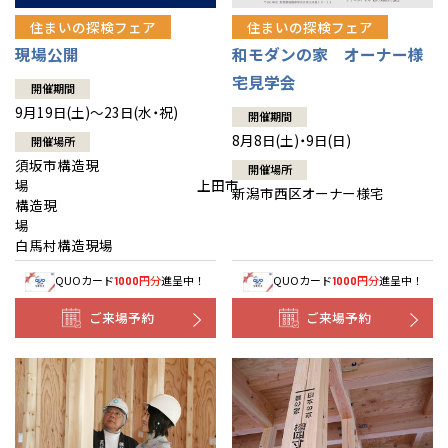
住まいの探検フェア
住まいの探検フェア
現場公開
和モダンの家 オーナー様
宅見学会
開催期間
9月19日(土)～23日(水・祝)
開催期間
8月8日(土)・9日(日)
開催場所
須坂市構造現
開催場所
場 上田市
新潟市西区オーナー様宅
構造現
場
白馬村構造現場
QUOカード
円分
進呈中！
QUOカード
円分
進呈中！
1000
1000
ご来場予約
ご来場予約