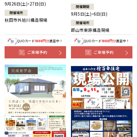
9月26日(土)・27日(日)
開催期間
開催場所
9月5日(土)・6日(日)
秋田市外旭川構造現場
開催場所
郡山市東原構造現場
QUOカード
円分
進呈中！
QUOカード
円分
進呈中！
1000
1000
ご来場予約
ご来場予約