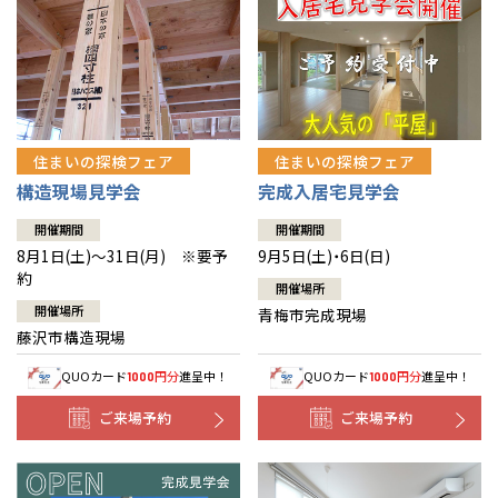
住まいの探検フェア
住まいの探検フェア
構造現場見学会
完成入居宅見学会
開催期間
開催期間
8月1日(土)～31日(月) ※要予
9月5日(土)・6日(日)
約
開催場所
開催場所
青梅市完成現場
藤沢市構造現場
QUOカード
円分
進呈中！
QUOカード
円分
進呈中！
1000
1000
ご来場予約
ご来場予約