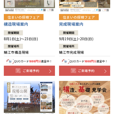
住まいの探検フェア
住まいの探検フェア
構造現場案内
完成現場案内
開催期間
開催期間
8月1日(土)～23日(日)
9月19日(土)・20日(日)
開催場所
開催場所
鯖江市構造現場
鯖江市完成現場
QUOカード
円分
進呈中！
QUOカード
円分
進呈中！
1000
1000
ご来場予約
ご来場予約