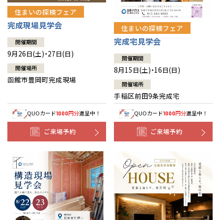
住まいの探検フェア
完成現場見学会
住まいの探検フェア
完成宅見学会
開催期間
9月26日(土)・27日(日)
開催期間
開催場所
8月15日(土)・16日(日)
函館市豊岡町完成現場
開催場所
手稲区前田9条完成宅
QUOカード
円分
進呈中！
QUOカード
円分
進呈中！
1000
1000
ご来場予約
ご来場予約
全国の展示場
お近くのイベント