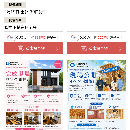
開催期間
9月19日(土)～30日(水)
開催場所
松本市構造見学会
QUOカード
円分
進呈中！
QUOカード
円分
進呈中！
1000
1000
ご来場予約
ご来場予約