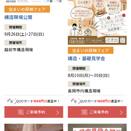
住まいの探検フェア
構造現場公開
開催期間
9月26日(土)・27日(日)
開催場所
越前市構造現場
住まいの探検フェア
構造・基礎見学会
開催期間
8月10日(月)～30日(日)
開催場所
長岡市内構造現場
QUOカード
円分
進呈中！
QUOカード
円分
進呈中！
1000
1000
ご来場予約
ご来場予約