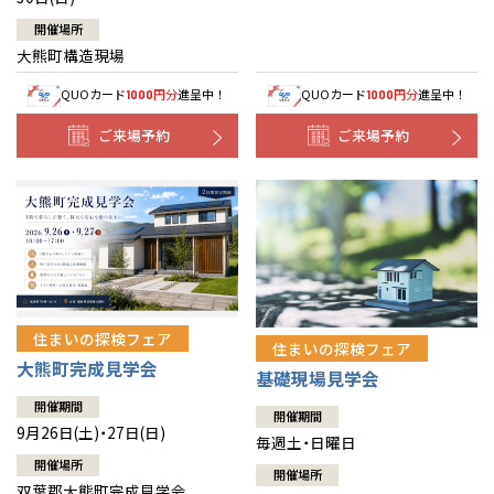
開催場所
大熊町構造現場
QUOカード
円分
進呈中！
QUOカード
円分
進呈中！
1000
1000
ご来場予約
ご来場予約
住まいの探検フェア
住まいの探検フェア
大熊町完成見学会
基礎現場見学会
開催期間
開催期間
9月26日(土)・27日(日)
毎週土・日曜日
開催場所
開催場所
双葉郡大熊町完成見学会