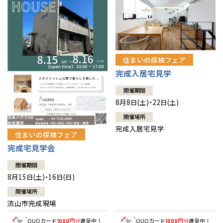
住まいの探検フェア
完成入居宅見学
開催期間
8月8日(土)・22日(土)
開催場所
完成入居宅見学
住まいの探検フェア
完成宅見学会
開催期間
8月15日(土)・16日(日)
開催場所
流山市完成現場
QUOカード
円分
進呈中！
QUOカード
円分
進呈中！
1000
1000