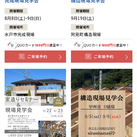
完成現場見学会
構造現場見学会
開催期間
開催期間
8月8日(土)・9日(日)
9月19日(土)
開催場所
開催場所
水戸市完成現場
阿見町構造現場
QUOカード
円分
進呈中！
QUOカード
円分
進呈中！
1000
1000
ご来場予約
ご来場予約