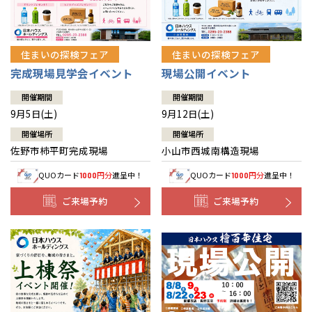
住まいの探検フェア
住まいの探検フェア
完成現場見学会イベント
現場公開イベント
開催期間
開催期間
9月5日(土)
9月12日(土)
開催場所
開催場所
佐野市柿平町完成現場
小山市西城南構造現場
QUOカード
円分
進呈中！
QUOカード
円分
進呈中！
1000
1000
ご来場予約
ご来場予約