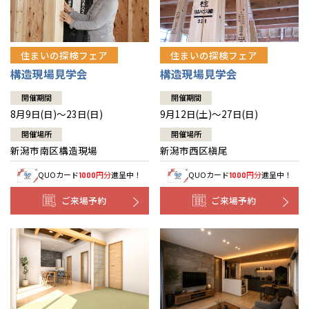
住まいの探検フェア
住まいの探検フェア
構造現場見学会
構造現場見学会
開催期間
開催期間
8月9日(日)～23日(日)
9月12日(土)～27日(日)
開催場所
開催場所
新潟市南区構造現場
新潟市西区槇尾
QUOカード
円分
進呈中！
QUOカード
円分
進呈中！
1000
1000
ご来場予約
ご来場予約