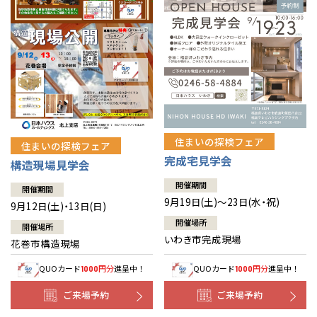
住まいの探検フェア
住まいの探検フェア
完成宅見学会
構造現場見学会
開催期間
開催期間
9月19日(土)～23日(水・祝)
9月12日(土)・13日(日)
開催場所
開催場所
いわき市完成現場
花巻市構造現場
QUOカード
円分
進呈中！
QUOカード
円分
進呈中！
1000
1000
ご来場予約
ご来場予約