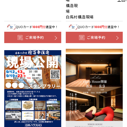
構造現
白馬村構造現場
QUOカード
円分
進呈中！
QUOカード
円分
進呈中！
1000
1000
ご来場予約
ご来場予約