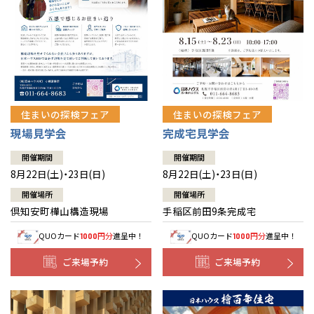
北海道
北海道
札幌
札幌
札幌
東北
東北
小樽
青森県
八戸
道央
青森
甲信越・北陸
甲信越・北陸
道央
苫小牧千歳
青森
小樽
新潟県
新潟
住まいの探検フェア
住まいの探検フェア
道北
秋田
新潟
関東
関東
秋田県
秋田
長岡
道北
旭川
現場見学会
完成宅見学会
東京都
世田谷
道南
岩手
山梨
東京
東海
東海
岩手県
盛岡
山梨県
甲府
開催期間
開催期間
道南
函館
八王子
北上
8月22日(土)・23日(日)
8月22日(土)・23日(日)
室蘭
愛知県
名古屋
道東
山形
長野
神奈川
愛知
近畿
近畿
長野県
長野
神奈川県
横浜
山形県
山形
開催場所
開催場所
豊橋
松本
道東
帯広
湘南
倶知安町樺山構造現場
手稲区前田9条完成宅
大阪府
大阪
釧路
宮城
富山
埼玉
岐阜
大阪
中国・四国
中国・四国
相模
宮城県
仙台
岐阜県
岐阜
富山県
富山
QUOカード
円分
進呈中！
QUOカード
円分
進呈中！
1000
1000
京都府
京都
埼玉県
埼玉
岡山県
岡山
福島県
郡山
福島
石川
千葉
静岡
京都
岡山
九州
九州
静岡県
静岡
石川県
金沢
ご来場予約
ご来場予約
所沢
福島
浜松
兵庫県
姫路
香川県
高松
いわき
福岡県
福岡
福井県
福井
福井
茨城
三重
兵庫
香川
福岡
千葉県
千葉
分譲マンション
会津
三重県
四日市
奈良県
奈良
柏
愛媛県
松山