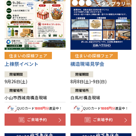
住まいの探検フェア
住まいの探検フェア
上棟祭イベント
構造現場見学会
開催期間
開催期間
9月26日(土)
8月8日(土)・9日(日)
開催場所
開催場所
小山市西城南構造現場
白馬村構造現場
QUOカード
円分
進呈中！
QUOカード
円分
進呈中！
1000
1000
ご来場予約
ご来場予約