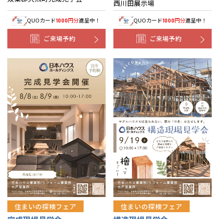
西川田展示場
QUOカード
円分
進呈中！
QUOカード
円分
進呈中！
1000
1000
ご来場予約
ご来場予約
住まいの探検フェア
住まいの探検フェア