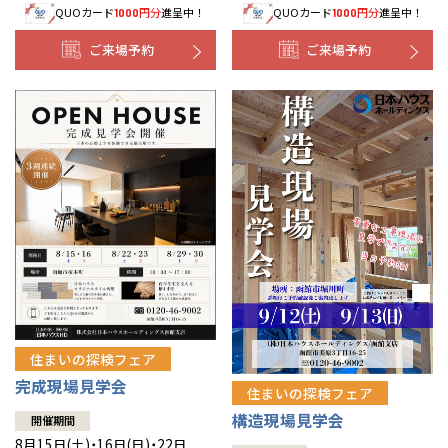
QUOカード
円分
進呈中！
QUOカード
円分
進呈中！
1000
1000
事業部紹介
ご来場予約
ご来場予約
IR情報
木材調達指針
グループ会社紹介
CMギャラリー
採用情報
住まいの探検フェア
完成現場見学会
住まいの探検フェア
構造現場見学会
開催期間
8月15日(土)・16日(日)・22日