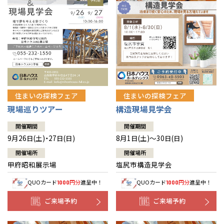
住まいの探検フェア
住まいの探検フェア
構造現場見学会
現場巡りツアー
開催期間
開催期間
8月1日(土)～30日(日)
9月26日(土)・27日(日)
開催場所
開催場所
塩尻市構造見学会
甲府昭和展示場
QUOカード
円分
進呈中！
QUOカード
円分
進呈中！
1000
1000
ご来場予約
ご来場予約