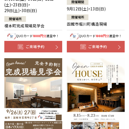
開催期間
(土)・23日(日)・
9月12日(土)・13日(日)
29日(土)・30日(日)
開催場所
開催場所
函館市堀川町構造現場
榎本町完成現場見学会
QUOカード
円分
進呈中！
QUOカード
円分
進呈中！
1000
1000
ご来場予約
ご来場予約