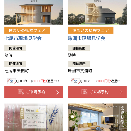
住まいの探検フェア
住まいの探検フェア
七尾市現場見学会
珠洲市現場見学会
開催期間
開催期間
随時
随時
開催場所
開催場所
七尾市矢田町
珠洲市真浦町
QUOカード
円分
進呈中！
QUOカード
円分
進呈中！
1000
1000
ご来場予約
ご来場予約