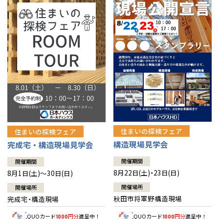
佐賀県
佐賀
栃木
奈良
愛媛
佐賀
※現住所のある都道府県以外の建築予定地の方でも
現住所の有るお近
茨城県
水戸
熊本県
熊本
くの展示場又は店舗にお問合せください。
移住の計画の方もご相談対
群馬
滋賀
鳥取
熊本
応します。お気軽にご相談ください。
栃木県
宇都宮
大分県
大分
小山
和歌山
島根
大分
宮崎県
宮崎
群馬県
群馬
伊勢崎
広島
宮崎
鹿児島県
鹿児島
山口
鹿児島
徳島
長崎
住まいの探検フェア
住まいの探検フェア
構造現場見学会
完成宅・構造現場見学会
高知
沖縄
開催期間
開催期間
8月22日(土)・23日(日)
8月1日(土)～30日(日)
開催場所
開催場所
秋田市将軍野構造現場
完成宅・構造現場
QUOカード
円分
進呈中！
QUOカード
円分
進呈中！
1000
1000