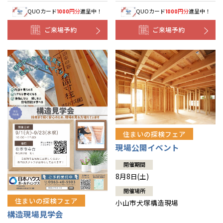
QUOカード
円分
進呈中！
QUOカード
円分
進呈中！
1000
1000
ご来場予約
ご来場予約
住まいの探検フェア
現場公開イベント
開催期間
8月8日(土)
開催場所
住まいの探検フェア
小山市犬塚構造現場
構造現場見学会