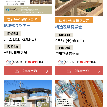
住まいの探検フェア
住まいの探検フェア
現場巡りツアー
構造現場見学会
開催期間
開催期間
8月22日(土)・23日(日)
9月5日(土)・6日(日)
開催場所
開催場所
甲府昭和展示場
甲州市建築現場
QUOカード
円分
進呈中！
QUOカード
円分
進呈中！
1000
1000
ご来場予約
ご来場予約