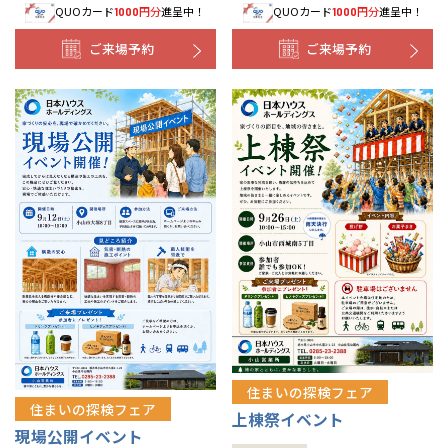
QUOカード
円分
進呈中！
QUOカード
円分
進呈中！
1000
1000
ご来場予約
ご来場予約
住まいの探検フェア
住まいの探検フェア
上棟祭イベント
現場公開イベント