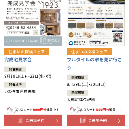
住まいの探検フェア
住まいの探検フェア
完成宅見学会
フルタイルの家を見に行こ
う
開催期間
9月19日(土)～23日(水・祝)
開催期間
8月29日(土)・30日(日)
開催場所
いわき市完成現場
開催場所
大熊町構造現場
QUOカード
円分
進呈中！
QUOカード
円分
進呈中！
1000
1000
ご来場予約
ご来場予約