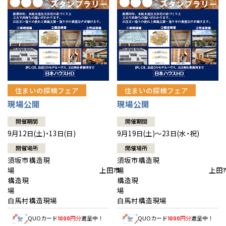
住まいの探検フェア
住まいの探検フェア
現場公開
現場公開
開催期間
開催期間
9月12日(土)・13日(日)
9月19日(土)～23日(水・祝)
開催場所
開催場所
須坂市構造現
須坂市構造現
場 上田市
場 上田
構造現
構造現
場
白馬村構造現場
白馬村構造現場
QUOカード
円分
進呈中！
QUOカード
円分
進呈中！
1000
1000