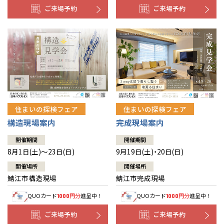
ご来場予約
ご来場予約
住まいの探検フェア
住まいの探検フェア
構造現場案内
完成現場案内
開催期間
開催期間
8月1日(土)～23日(日)
9月19日(土)・20日(日)
開催場所
開催場所
鯖江市構造現場
鯖江市完成現場
QUOカード
円分
進呈中！
QUOカード
円分
進呈中！
1000
1000
ご来場予約
ご来場予約