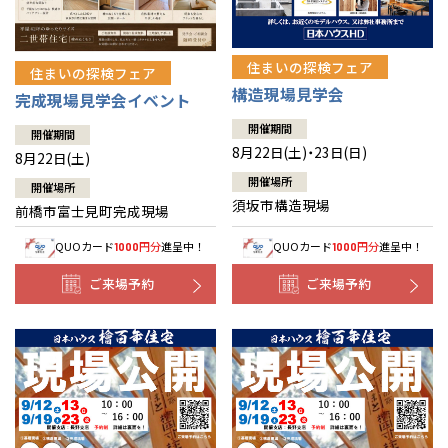
住まいの探検フェア
住まいの探検フェア
構造現場見学会
完成現場見学会イベント
開催期間
開催期間
8月22日(土)・23日(日)
8月22日(土)
開催場所
開催場所
須坂市構造現場
前橋市富士見町完成現場
QUOカード
円分
進呈中！
QUOカード
円分
進呈中！
1000
1000
ご来場予約
ご来場予約