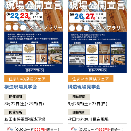
佐賀県
佐賀
栃木
奈良
愛媛
佐賀
※現住所のある都道府県以外の建築予定地の方でも
現住所の有るお近
茨城県
水戸
熊本県
熊本
くの展示場又は店舗にお問合せください。
移住の計画の方もご相談対
群馬
滋賀
鳥取
熊本
応します。お気軽にご相談ください。
栃木県
宇都宮
大分県
大分
小山
和歌山
島根
大分
宮崎県
宮崎
群馬県
群馬
伊勢崎
広島
宮崎
鹿児島県
鹿児島
山口
鹿児島
徳島
長崎
住まいの探検フェア
住まいの探検フェア
構造現場見学会
構造現場見学会
高知
沖縄
開催期間
開催期間
8月22日(土)・23日(日)
9月26日(土)・27日(日)
開催場所
開催場所
秋田市将軍野構造現場
秋田市外旭川構造現場
QUOカード
円分
進呈中！
QUOカード
円分
進呈中！
1000
1000