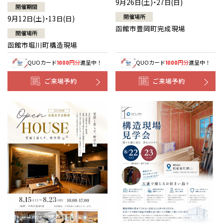
9月26日(土)・27日(日)
開催期間
開催場所
9月12日(土)・13日(日)
函館市豊岡町完成現場
開催場所
函館市堀川町構造現場
QUOカード
円分
進呈中！
QUOカード
円分
進呈中！
1000
1000
ご来場予約
ご来場予約