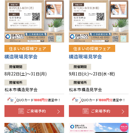
住まいの探検フェア
住まいの探検フェア
構造現場見学会
構造現場見学会
開催期間
開催期間
8月22日(土)～31日(月)
9月1日(火)～23日(水・祝)
開催場所
開催場所
松本市構造見学会
松本市構造見学会
QUOカード
円分
進呈中！
QUOカード
円分
進呈中！
1000
1000
ご来場予約
ご来場予約