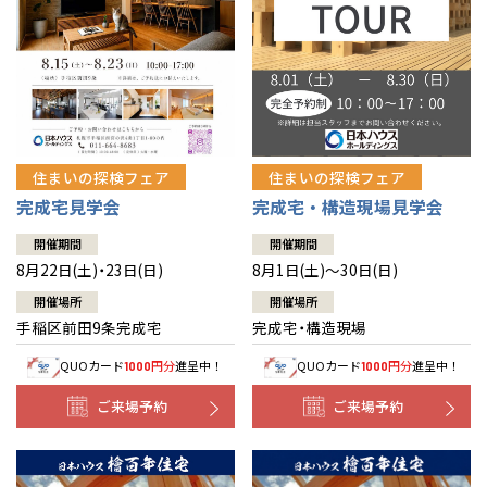
北海道
北海道
札幌
札幌
札幌
東北
東北
小樽
青森県
八戸
道央
青森
甲信越・北陸
甲信越・北陸
道央
苫小牧千歳
青森
小樽
新潟県
新潟
住まいの探検フェア
住まいの探検フェア
道北
秋田
新潟
関東
関東
秋田県
秋田
長岡
道北
旭川
完成宅見学会
完成宅・構造現場見学会
東京都
世田谷
道南
岩手
山梨
東京
東海
東海
岩手県
盛岡
山梨県
甲府
開催期間
開催期間
道南
函館
八王子
北上
8月22日(土)・23日(日)
8月1日(土)～30日(日)
室蘭
愛知県
名古屋
道東
山形
長野
神奈川
愛知
近畿
近畿
長野県
長野
神奈川県
横浜
山形県
山形
開催場所
開催場所
豊橋
松本
道東
帯広
湘南
手稲区前田9条完成宅
完成宅・構造現場
大阪府
大阪
釧路
宮城
富山
埼玉
岐阜
大阪
中国・四国
中国・四国
相模
宮城県
仙台
岐阜県
岐阜
富山県
富山
QUOカード
円分
進呈中！
QUOカード
円分
進呈中！
1000
1000
京都府
京都
埼玉県
埼玉
岡山県
岡山
福島県
郡山
福島
石川
千葉
静岡
京都
岡山
九州
九州
静岡県
静岡
石川県
金沢
ご来場予約
ご来場予約
所沢
福島
浜松
兵庫県
姫路
香川県
高松
いわき
福岡県
福岡
福井県
福井
福井
茨城
三重
兵庫
香川
福岡
千葉県
千葉
分譲マンション
会津
三重県
四日市
奈良県
奈良
柏
愛媛県
松山