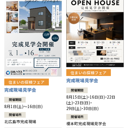
感謝訪問・長期保証
理想の木材「檜」
平屋の家
選ばれる理由
賃貸併用住宅のメリット
分譲住宅・土地
直営工事
外観・インテリア集
リフォームの流れ
安心のサポートシステム
分譲マンション
1メーターモジュール
WEB住宅展示場
介護保険利用で快適リフォーム
商品紹介
分譲マンション トップ
トランクルーム
冷暖房標準装備
暮らし方提案
展示場案内
ワザックとは
会社情報
24時間対応コールセンター
住まいのコラム
高い信頼性
会社情報 トップ
お問い合わせ
住まいの探検フェア
デザイン賞各種受賞
完成現場見学会
住まいのお手入れ集
安心の管理体制
住まいの探検フェア
ニュースリリース
会員サイト
完成現場見学会
開催期間
セントラルヒーティング
ギャラリー
代表ごあいさつ
8月15日(土)・16日(日)・22日
開催期間
(土)・23日(日)・
8月1日(土)～16日(日)
29日(土)・30日(日)
企業理念
開催場所
開催場所
北広島市完成現場
榎本町完成現場見学会
会社概要