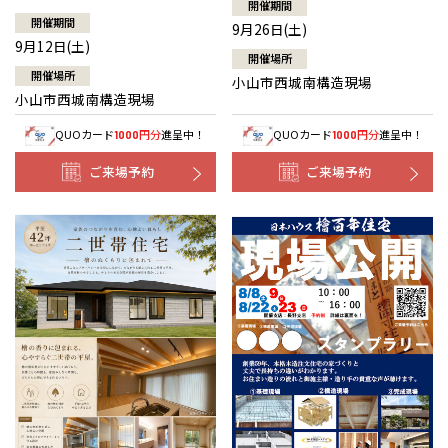
開催期間
開催期間
9月26日(土)
9月12日(土)
開催場所
開催場所
小山市西城南構造現場
小山市西城南構造現場
QUOカード
円分
進呈中！
QUOカード
円分
進呈中！
1000
1000
ご来場予約
ご来場予約