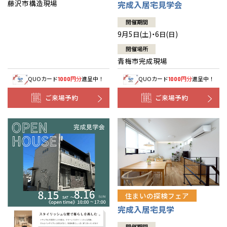
藤沢市構造現場
完成入居宅見学会
開催期間
9月5日(土)・6日(日)
開催場所
青梅市完成現場
QUOカード
円分
進呈中！
QUOカード
円分
進呈中！
1000
1000
ご来場予約
ご来場予約
住まいの探検フェア
完成入居宅見学
開催期間