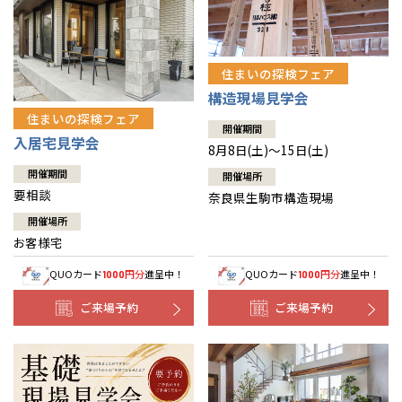
住まいの探検フェア
構造現場見学会
住まいの探検フェア
開催期間
入居宅見学会
8月8日(土)～15日(土)
開催期間
開催場所
要相談
奈良県生駒市構造現場
開催場所
お客様宅
QUOカード
円分
進呈中！
QUOカード
円分
進呈中！
1000
1000
ご来場予約
ご来場予約