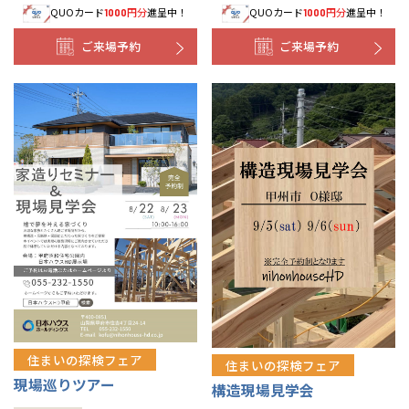
QUOカード
円分
進呈中！
QUOカード
円分
進呈中！
1000
1000
ご来場予約
ご来場予約
住まいの探検フェア
住まいの探検フェア
現場巡りツアー
構造現場見学会