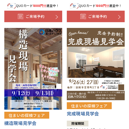
QUOカード
円分
進呈中！
QUOカード
円分
進呈中！
1000
1000
事業部紹介
ご来場予約
ご来場予約
IR情報
木材調達指針
グループ会社紹介
CMギャラリー
採用情報
住まいの探検フェア
完成現場見学会
住まいの探検フェア
構造現場見学会
開催期間