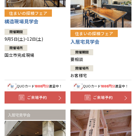
住まいの探検フェア
構造現場見学会
開催期間
住まいの探検フェア
9月5日(土)・12日(土)
入居宅見学会
開催場所
開催期間
国立市完成現場
要相談
開催場所
お客様宅
QUOカード
円分
進呈中！
QUOカード
円分
進呈中！
1000
1000
ご来場予約
ご来場予約