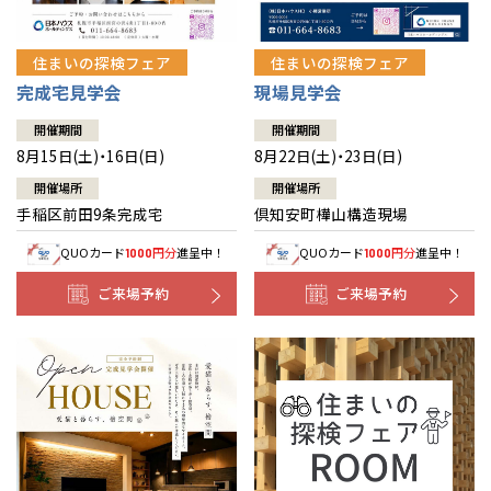
住まいの探検フェア
住まいの探検フェア
完成宅見学会
現場見学会
開催期間
開催期間
8月15日(土)・16日(日)
8月22日(土)・23日(日)
開催場所
開催場所
手稲区前田9条完成宅
倶知安町樺山構造現場
QUOカード
円分
進呈中！
QUOカード
円分
進呈中！
1000
1000
ご来場予約
ご来場予約
全国の展示場
お近くのイベント