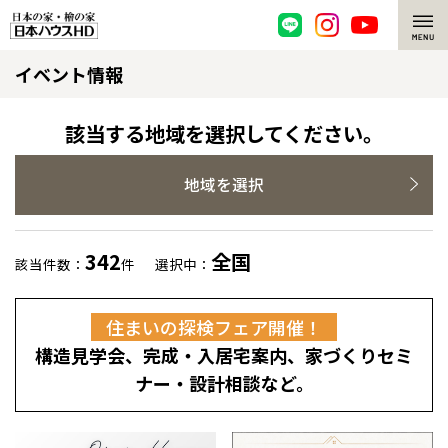
イベント情報
脱炭素・檜の家
環境にやさしい、脱炭素社会の住宅
選ばれる理由
該当する地域を選択してください。
檜・木造住宅
檜の魅力
地域を選択
耐震構造
檜の魅力 トップ
注文住宅
342
全国
該当件数：
件
選択中：
高耐久住宅
檜と日本人
注文住宅 トップ
施工事例
住まいの探検フェア開催！
高断熱・高気密の家
1000年を超えて生きる檜
グレートステージ
リフォーム
構造見学会、完成・入居宅案内、家づくりセミ
エネルギー自給自足
知られざる檜の効果・作用
クレステージ
リフォーム トップ
資産活用
ナー・設計相談など。
ZEH特集
檜の住まいデザイン
施工事例
リフォームメニュー
資産活用 トップ
買取サービス