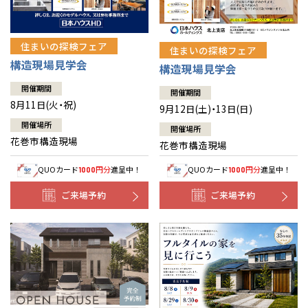
住まいの探検フェア
住まいの探検フェア
構造現場見学会
構造現場見学会
開催期間
開催期間
8月11日(火・祝)
9月12日(土)・13日(日)
開催場所
開催場所
花巻市構造現場
花巻市構造現場
QUOカード
円分
進呈中！
QUOカード
円分
進呈中！
1000
1000
ご来場予約
ご来場予約