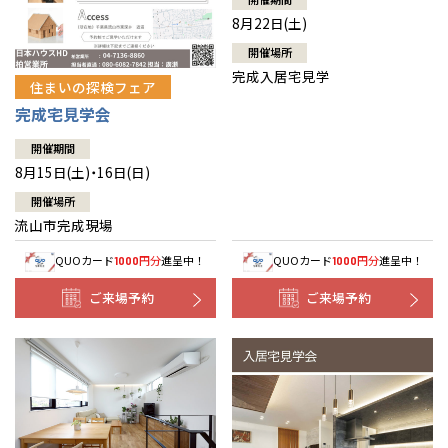
8月22日(土)
開催場所
完成入居宅見学
住まいの探検フェア
完成宅見学会
開催期間
8月15日(土)・16日(日)
開催場所
流山市完成現場
QUOカード
円分
進呈中！
QUOカード
円分
進呈中！
1000
1000
ご来場予約
ご来場予約