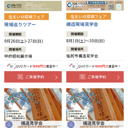
住まいの探検フェア
住まいの探検フェア
構造現場見学会
現場巡りツアー
開催期間
開催期間
8月1日(土)～30日(日)
9月26日(土)・27日(日)
開催場所
開催場所
塩尻市構造見学会
甲府昭和展示場
QUOカード
円分
進呈中！
QUOカード
円分
進呈中！
1000
1000
ご来場予約
ご来場予約