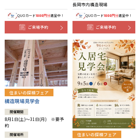
長岡市内構造現場
QUOカード
円分
進呈中！
QUOカード
円分
進呈中！
1000
1000
ご来場予約
ご来場予約
住まいの探検フェア
構造現場見学会
開催期間
8月1日(土)～31日(月) ※要予
約
住まいの探検フェア
開催場所