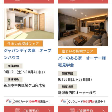
住まいの探検フェア
ジャパンディの家 オープ
住まいの探検フェア
ンハウス
バーのある家 オーナー様
宅見学会
開催期間
9月12日(土)～10月4日(日)
開催期間
9月26日(土)・27日(日)
開催場所
新潟市中央区姥ケ山完成宅
開催場所
新潟市西区オーナー様宅
QUOカード
円分
進呈中！
QUOカード
円分
進呈中！
1000
1000
ご来場予約
ご来場予約