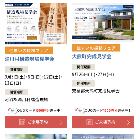
住まいの探検フェア
住まいの探検フェア
大熊町完成見学会
湯川村構造現場見学会
開催期間
開催期間
9月26日(土)・27日(日)
9月5日(土)・6日(日)・12日(土)・
13日(日)
開催場所
双葉郡大熊町完成見学会
開催場所
河沼郡湯川村構造現場
QUOカード
円分
進呈中！
QUOカード
円分
進呈中！
1000
1000
ご来場予約
ご来場予約