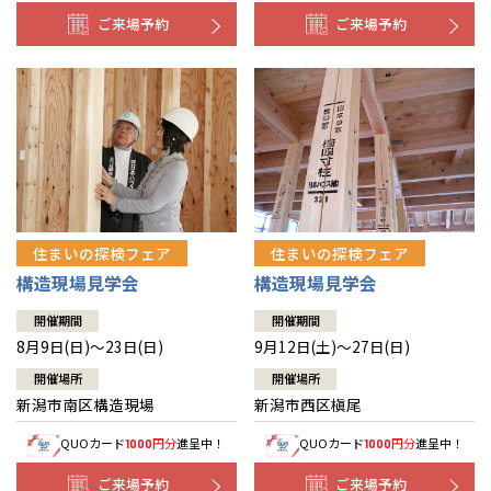
ご来場予約
ご来場予約
住まいの探検フェア
住まいの探検フェア
構造現場見学会
構造現場見学会
開催期間
開催期間
8月9日(日)～23日(日)
9月12日(土)～27日(日)
開催場所
開催場所
新潟市南区構造現場
新潟市西区槇尾
QUOカード
円分
進呈中！
QUOカード
円分
進呈中！
1000
1000
ご来場予約
ご来場予約