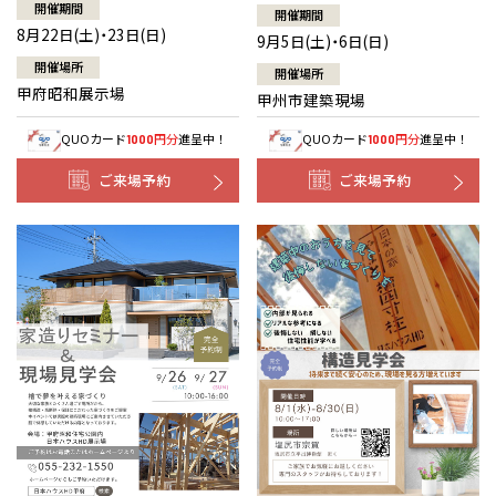
開催期間
開催期間
8月22日(土)・23日(日)
9月5日(土)・6日(日)
開催場所
開催場所
甲府昭和展示場
甲州市建築現場
QUOカード
円分
進呈中！
QUOカード
円分
進呈中！
1000
1000
ご来場予約
ご来場予約