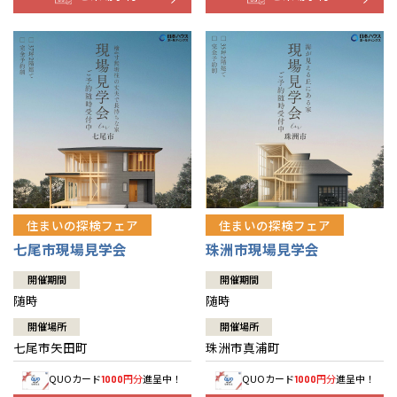
住まいの探検フェア
住まいの探検フェア
七尾市現場見学会
珠洲市現場見学会
開催期間
開催期間
随時
随時
開催場所
開催場所
七尾市矢田町
珠洲市真浦町
QUOカード
円分
進呈中！
QUOカード
円分
進呈中！
1000
1000