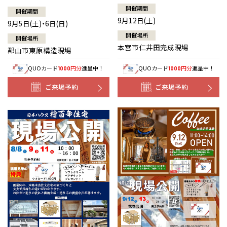
開催期間
開催期間
9月12日(土)
9月5日(土)・6日(日)
開催場所
開催場所
本宮市仁井田完成現場
郡山市東原構造現場
QUOカード
円分
進呈中！
QUOカード
円分
進呈中！
1000
1000
ご来場予約
ご来場予約