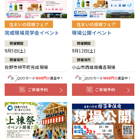
住まいの探検フェア
住まいの探検フェア
完成現場見学会イベント
現場公開イベント
開催期間
開催期間
9月5日(土)
9月12日(土)
開催場所
開催場所
佐野市柿平町完成現場
小山市西城南構造現場
QUOカード
円分
進呈中！
QUOカード
円分
進呈中！
1000
1000
ご来場予約
ご来場予約