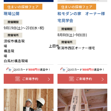
住まいの探検フェア
住まいの探検フェア
現場公開
和モダンの家 オーナー様
宅見学会
開催期間
9月19日(土)～23日(水・祝)
開催期間
8月8日(土)・9日(日)
開催場所
須坂市構造現
開催場所
場 上田市
新潟市西区オーナー様宅
構造現
場
白馬村構造現場
QUOカード
円分
進呈中！
QUOカード
円分
進呈中！
1000
1000
ご来場予約
ご来場予約