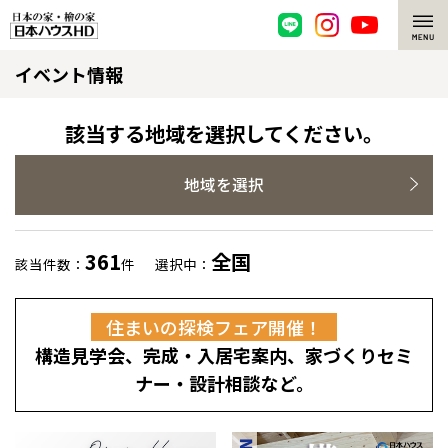
イベント情報
脱炭素・檜の家
環境にやさしい、脱炭素社会の住宅
選ばれる理由
該当する地域を選択してください。
檜・木造住宅
檜の魅力
地域を選択
耐震構造
檜の魅力 トップ
注文住宅
361
全国
該当件数：
件
選択中：
高耐久住宅
檜と日本人
注文住宅 トップ
施工事例
住まいの探検フェア開催！
高断熱・高気密の家
1000年を超えて生きる檜
グレートステージ
リフォーム
構造見学会、完成・入居宅案内、家づくりセミ
エネルギー自給自足
知られざる檜の効果・作用
クレステージ
リフォーム トップ
資産活用
ナー・設計相談など。
ZEH特集
檜の住まいデザイン
施工事例
リフォームメニュー
資産活用 トップ
買取サービス