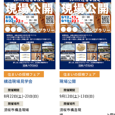
住まいの探検フェア
住まいの探検フェア
構造現場見学会
現場公開
開催期間
開催期間
8月22日(土)・23日(日)
9月12日(土)・13日(日)
開催場所
開催場所
須坂市構造現場
須坂市構造現
場 上田