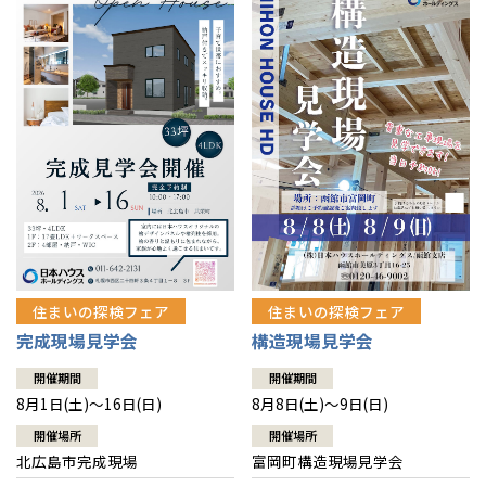
感謝訪問・長期保証
理想の木材「檜」
平屋の家
選ばれる理由
賃貸併用住宅のメリット
分譲住宅・土地
直営工事
外観・インテリア集
リフォームの流れ
安心のサポートシステム
分譲マンション
1メーターモジュール
WEB住宅展示場
介護保険利用で快適リフォーム
商品紹介
分譲マンション トップ
トランクルーム
冷暖房標準装備
暮らし方提案
展示場案内
ワザックとは
会社情報
24時間対応コールセンター
住まいのコラム
高い信頼性
会社情報 トップ
お問い合わせ
デザイン賞各種受賞
住まいのお手入れ集
安心の管理体制
住まいの探検フェア
住まいの探検フェア
ニュースリリース
会員サイト
完成現場見学会
構造現場見学会
セントラルヒーティング
ギャラリー
代表ごあいさつ
開催期間
開催期間
8月1日(土)～16日(日)
8月8日(土)～9日(日)
企業理念
開催場所
開催場所
北広島市完成現場
富岡町構造現場見学会
会社概要