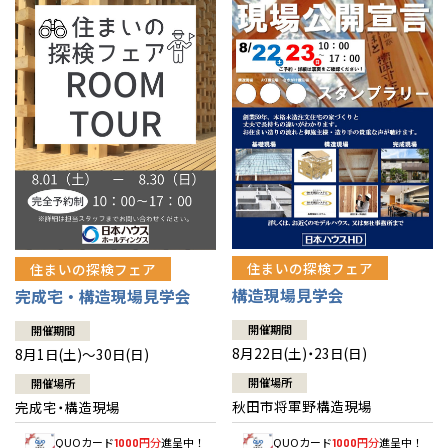
佐賀県
佐賀
栃木
奈良
愛媛
佐賀
※現住所のある都道府県以外の建築予定地の方でも
現住所の有るお近
茨城県
水戸
熊本県
熊本
くの展示場又は店舗にお問合せください。
移住の計画の方もご相談対
群馬
滋賀
鳥取
熊本
応します。お気軽にご相談ください。
栃木県
宇都宮
大分県
大分
小山
和歌山
島根
大分
宮崎県
宮崎
群馬県
群馬
伊勢崎
広島
宮崎
鹿児島県
鹿児島
山口
鹿児島
徳島
長崎
住まいの探検フェア
住まいの探検フェア
構造現場見学会
完成宅・構造現場見学会
高知
沖縄
開催期間
開催期間
8月22日(土)・23日(日)
8月1日(土)～30日(日)
開催場所
開催場所
秋田市将軍野構造現場
完成宅・構造現場
QUOカード
円分
進呈中！
QUOカード
円分
進呈中！
1000
1000