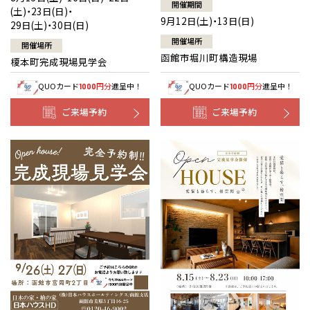
開催期間
(土)・23日(日)・
9月12日(土)・13日(日)
29日(土)・30日(日)
開催場所
開催場所
函館市堀川町構造現場
榎本町完成現場見学会
QUOカード
円分
進呈中！
QUOカード
円分
進呈中！
1000
1000
ご来場予約
ご来場予約