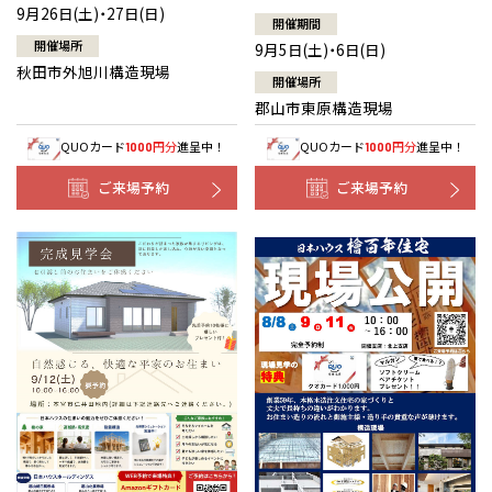
9月26日(土)・27日(日)
開催期間
開催場所
9月5日(土)・6日(日)
秋田市外旭川構造現場
開催場所
郡山市東原構造現場
QUOカード
円分
進呈中！
QUOカード
円分
進呈中！
1000
1000
ご来場予約
ご来場予約