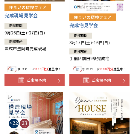
住まいの探検フェア
完成現場見学会
住まいの探検フェア
完成宅見学会
開催期間
9月26日(土)・27日(日)
開催期間
開催場所
8月15日(土)・16日(日)
函館市豊岡町完成現場
開催場所
手稲区前田9条完成宅
QUOカード
円分
進呈中！
QUOカード
円分
進呈中！
1000
1000
ご来場予約
ご来場予約
全国の展示場
お近くのイベント