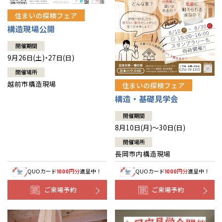
住まいの探検フェア
構造現場公開
開催期間
9月26日(土)・27日(日)
開催場所
越前市構造現場
住まいの探検フェア
構造・基礎見学会
開催期間
8月10日(月)～30日(日)
開催場所
長岡市内構造現場
QUOカード
円分
進呈中！
QUOカード
円分
進呈中！
1000
1000
ご来場予約
ご来場予約