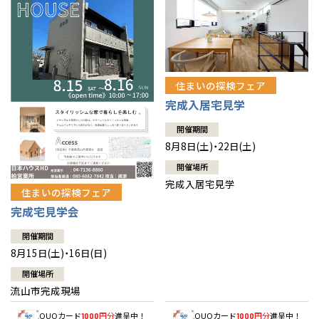
住まいの探検フェア
完成入居宅見学
開催期間
8月8日(土)・22日(土)
開催場所
完成入居宅見学
住まいの探検フェア
完成宅見学会
開催期間
8月15日(土)・16日(日)
開催場所
流山市完成現場
QUOカード
円分
進呈中！
QUOカード
円分
進呈中！
1000
1000