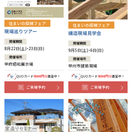
住まいの探検フェア
住まいの探検フェア
現場巡りツアー
構造現場見学会
開催期間
開催期間
8月22日(土)・23日(日)
9月5日(土)・6日(日)
開催場所
開催場所
甲府昭和展示場
甲州市建築現場
QUOカード
円分
進呈中！
QUOカード
円分
進呈中！
1000
1000
ご来場予約
ご来場予約