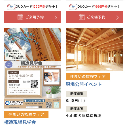
QUOカード
円分
進呈中！
QUOカード
円分
進呈中！
1000
1000
ご来場予約
ご来場予約
住まいの探検フェア
現場公開イベント
開催期間
8月8日(土)
開催場所
住まいの探検フェア
小山市犬塚構造現場
構造現場見学会