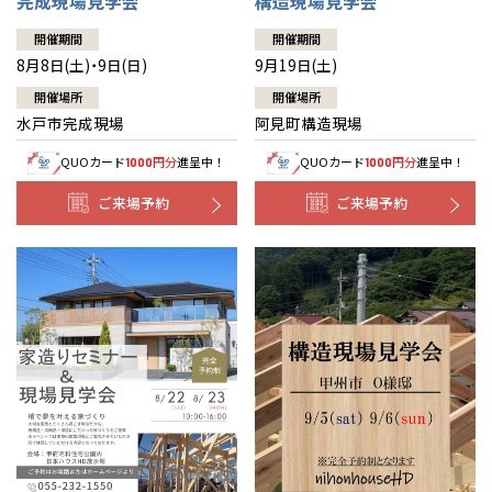
完成現場見学会
構造現場見学会
開催期間
開催期間
8月8日(土)・9日(日)
9月19日(土)
開催場所
開催場所
水戸市完成現場
阿見町構造現場
QUOカード
円分
進呈中！
QUOカード
円分
進呈中！
1000
1000
ご来場予約
ご来場予約