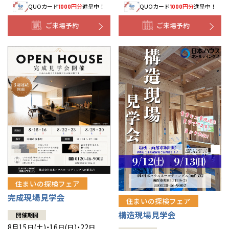
QUOカード
円分
進呈中！
QUOカード
円分
進呈中！
1000
1000
事業部紹介
ご来場予約
ご来場予約
IR情報
木材調達指針
グループ会社紹介
CMギャラリー
採用情報
住まいの探検フェア
完成現場見学会
住まいの探検フェア
構造現場見学会
開催期間
8月15日(土)・16日(日)・22日