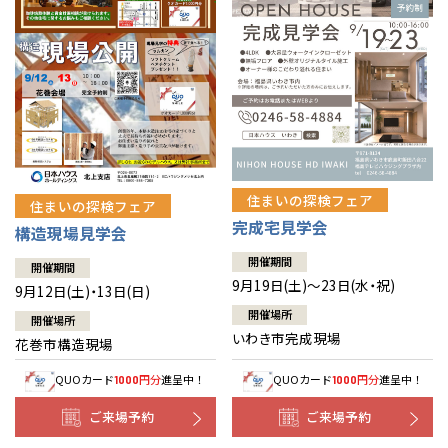
住まいの探検フェア
住まいの探検フェア
完成宅見学会
構造現場見学会
開催期間
開催期間
9月19日(土)～23日(水・祝)
9月12日(土)・13日(日)
開催場所
開催場所
いわき市完成現場
花巻市構造現場
QUOカード
円分
進呈中！
QUOカード
円分
進呈中！
1000
1000
ご来場予約
ご来場予約