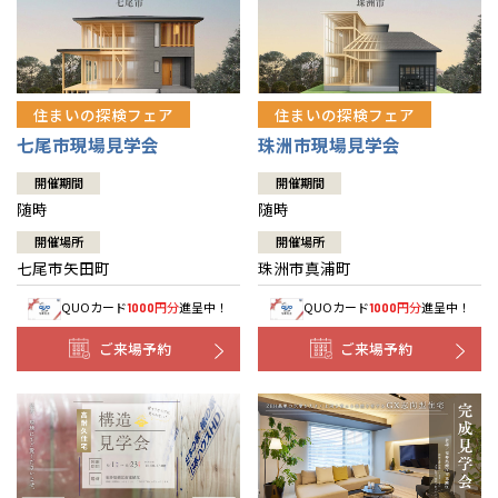
住まいの探検フェア
住まいの探検フェア
七尾市現場見学会
珠洲市現場見学会
開催期間
開催期間
随時
随時
開催場所
開催場所
七尾市矢田町
珠洲市真浦町
QUOカード
円分
進呈中！
QUOカード
円分
進呈中！
1000
1000
ご来場予約
ご来場予約