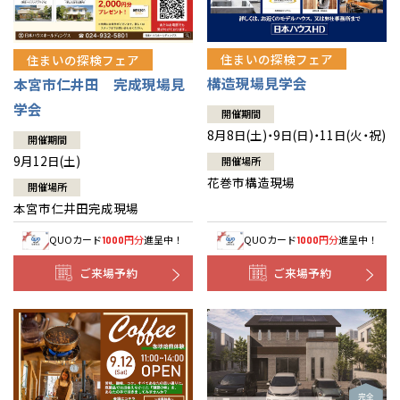
住まいの探検フェア
住まいの探検フェア
構造現場見学会
本宮市仁井田 完成現場見
学会
開催期間
8月8日(土)・9日(日)・11日(火・祝)
開催期間
9月12日(土)
開催場所
花巻市構造現場
開催場所
本宮市仁井田完成現場
QUOカード
円分
進呈中！
QUOカード
円分
進呈中！
1000
1000
ご来場予約
ご来場予約