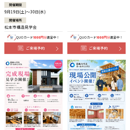
開催期間
9月19日(土)～30日(水)
開催場所
松本市構造見学会
QUOカード
円分
進呈中！
QUOカード
円分
進呈中！
1000
1000
ご来場予約
ご来場予約