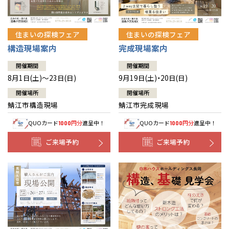
住まいの探検フェア
住まいの探検フェア
構造現場案内
完成現場案内
開催期間
開催期間
8月1日(土)～23日(日)
9月19日(土)・20日(日)
開催場所
開催場所
鯖江市構造現場
鯖江市完成現場
QUOカード
円分
進呈中！
QUOカード
円分
進呈中！
1000
1000
ご来場予約
ご来場予約