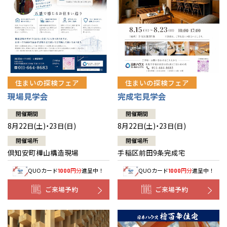
北海道
北海道
札幌
札幌
札幌
東北
東北
小樽
青森県
八戸
道央
青森
甲信越・北陸
甲信越・北陸
道央
苫小牧千歳
青森
小樽
新潟県
新潟
住まいの探検フェア
住まいの探検フェア
道北
秋田
新潟
関東
関東
秋田県
秋田
長岡
道北
旭川
現場見学会
完成宅見学会
東京都
世田谷
道南
岩手
山梨
東京
東海
東海
岩手県
盛岡
山梨県
甲府
開催期間
開催期間
道南
函館
八王子
北上
8月22日(土)・23日(日)
8月22日(土)・23日(日)
室蘭
愛知県
名古屋
道東
山形
長野
神奈川
愛知
近畿
近畿
長野県
長野
神奈川県
横浜
山形県
山形
開催場所
開催場所
豊橋
松本
道東
帯広
湘南
倶知安町樺山構造現場
手稲区前田9条完成宅
大阪府
大阪
釧路
宮城
富山
埼玉
岐阜
大阪
中国・四国
中国・四国
相模
宮城県
仙台
岐阜県
岐阜
富山県
富山
QUOカード
円分
進呈中！
QUOカード
円分
進呈中！
1000
1000
京都府
京都
埼玉県
埼玉
岡山県
岡山
福島県
郡山
福島
石川
千葉
静岡
京都
岡山
九州
九州
静岡県
静岡
石川県
金沢
ご来場予約
ご来場予約
所沢
福島
浜松
兵庫県
姫路
香川県
高松
いわき
福岡県
福岡
福井県
福井
福井
茨城
三重
兵庫
香川
福岡
千葉県
千葉
分譲マンション
会津
三重県
四日市
奈良県
奈良
柏
愛媛県
松山