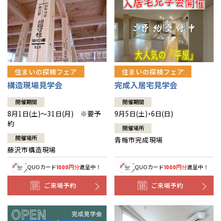
住まいの探検フェア
住まいの探検フェア
構造現場見学会
完成入居宅見学会
開催期間
開催期間
8月1日(土)～31日(月) ※要予
9月5日(土)・6日(日)
約
開催場所
開催場所
青梅市完成現場
藤沢市構造現場
QUOカード
円分
進呈中！
QUOカード
円分
進呈中！
1000
1000
ご来場予約
ご来場予約