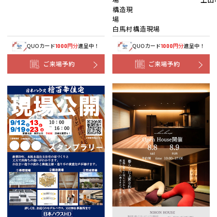
構造現
白馬村構造現場
QUOカード
円分
進呈中！
QUOカード
円分
進呈中！
1000
1000
ご来場予約
ご来場予約