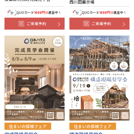
西川田展示場
QUOカード
円分
進呈中！
QUOカード
円分
進呈中！
1000
1000
ご来場予約
ご来場予約
住まいの探検フェア
住まいの探検フェア