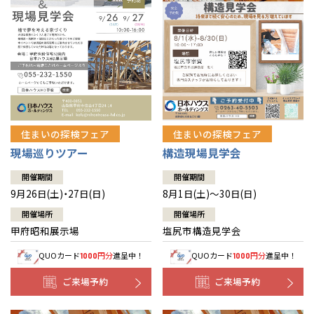
住まいの探検フェア
住まいの探検フェア
構造現場見学会
現場巡りツアー
開催期間
開催期間
8月1日(土)～30日(日)
9月26日(土)・27日(日)
開催場所
開催場所
塩尻市構造見学会
甲府昭和展示場
QUOカード
円分
進呈中！
QUOカード
円分
進呈中！
1000
1000
ご来場予約
ご来場予約