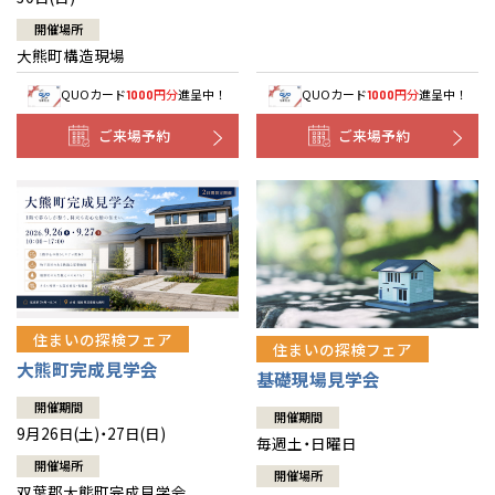
開催場所
大熊町構造現場
QUOカード
円分
進呈中！
QUOカード
円分
進呈中！
1000
1000
ご来場予約
ご来場予約
住まいの探検フェア
住まいの探検フェア
大熊町完成見学会
基礎現場見学会
開催期間
開催期間
9月26日(土)・27日(日)
毎週土・日曜日
開催場所
開催場所
双葉郡大熊町完成見学会