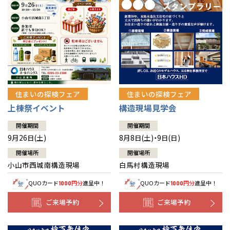
住まいの探検フェア
住まいの探検フェア
上棟祭イベント
構造現場見学会
開催期間
開催期間
9月26日(土)
8月8日(土)・9日(日)
開催場所
開催場所
小山市西城南構造現場
白馬村構造現場
QUOカード
円分
進呈中！
QUOカード
円分
進呈中！
1000
1000
ご来場予約
ご来場予約