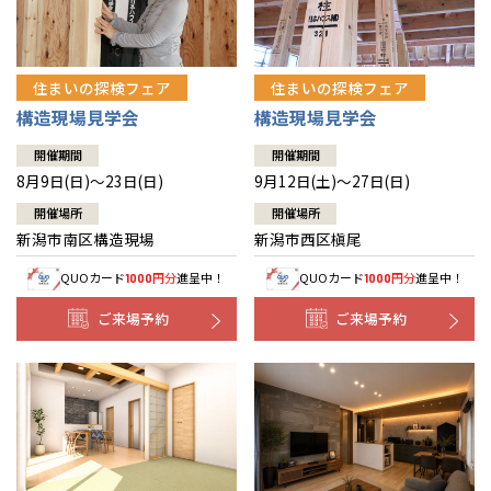
住まいの探検フェア
住まいの探検フェア
構造現場見学会
構造現場見学会
開催期間
開催期間
8月9日(日)～23日(日)
9月12日(土)～27日(日)
開催場所
開催場所
新潟市南区構造現場
新潟市西区槇尾
QUOカード
円分
進呈中！
QUOカード
円分
進呈中！
1000
1000
ご来場予約
ご来場予約