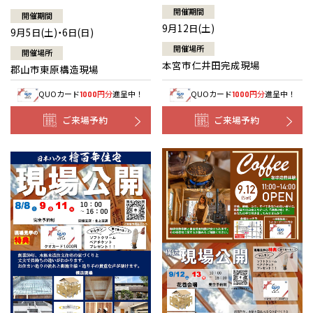
開催期間
開催期間
9月12日(土)
9月5日(土)・6日(日)
開催場所
開催場所
本宮市仁井田完成現場
郡山市東原構造現場
QUOカード
円分
進呈中！
QUOカード
円分
進呈中！
1000
1000
ご来場予約
ご来場予約