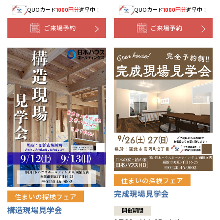
QUOカード
円分
進呈中！
QUOカード
円分
進呈中！
1000
1000
事業部紹介
ご来場予約
ご来場予約
IR情報
木材調達指針
グループ会社紹介
CMギャラリー
採用情報
住まいの探検フェア
完成現場見学会
住まいの探検フェア
構造現場見学会
開催期間