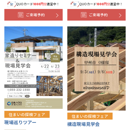
QUOカード
円分
進呈中！
QUOカード
円分
進呈中！
1000
1000
ご来場予約
ご来場予約
住まいの探検フェア
住まいの探検フェア
現場巡りツアー
構造現場見学会