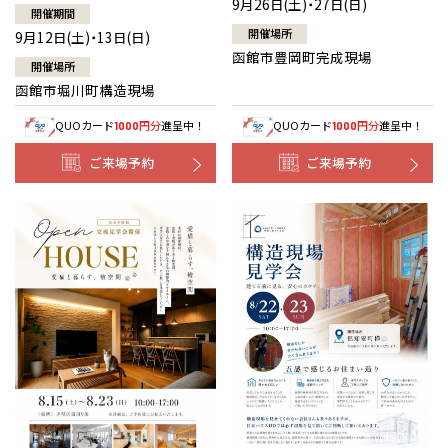
9月26日(土)・27日(日)
開催期間
開催場所
9月12日(土)・13日(日)
函館市豊岡町完成現場
開催場所
函館市堀川町構造現場
QUOカード
円分
進呈中！
QUOカード
円分
進呈中！
1000
1000
ご来場予約
ご来場予約