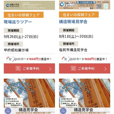
住まいの探検フェア
住まいの探検フェア
構造現場見学会
現場巡りツアー
開催期間
開催期間
8月1日(土)～30日(日)
9月26日(土)・27日(日)
開催場所
開催場所
塩尻市構造見学会
甲府昭和展示場
QUOカード
円分
進呈中！
QUOカード
円分
進呈中！
1000
1000
ご来場予約
ご来場予約