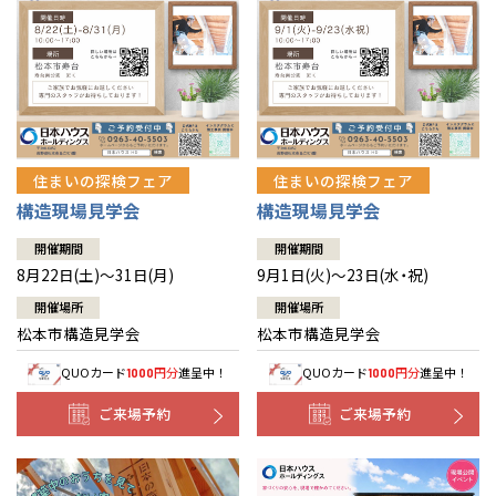
住まいの探検フェア
住まいの探検フェア
構造現場見学会
構造現場見学会
開催期間
開催期間
8月22日(土)～31日(月)
9月1日(火)～23日(水・祝)
開催場所
開催場所
松本市構造見学会
松本市構造見学会
QUOカード
円分
進呈中！
QUOカード
円分
進呈中！
1000
1000
ご来場予約
ご来場予約