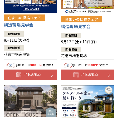
住まいの探検フェア
住まいの探検フェア
構造現場見学会
構造現場見学会
開催期間
開催期間
8月11日(火・祝)
9月12日(土)・13日(日)
開催場所
開催場所
花巻市構造現場
花巻市構造現場
QUOカード
円分
進呈中！
QUOカード
円分
進呈中！
1000
1000
ご来場予約
ご来場予約