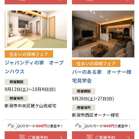
住まいの探検フェア
ジャパンディの家 オープ
住まいの探検フェア
ンハウス
バーのある家 オーナー様
宅見学会
開催期間
9月12日(土)～10月4日(日)
開催期間
9月26日(土)・27日(日)
開催場所
新潟市中央区姥ケ山完成宅
開催場所
新潟市西区オーナー様宅
QUOカード
円分
進呈中！
QUOカード
円分
進呈中！
1000
1000
ご来場予約
ご来場予約