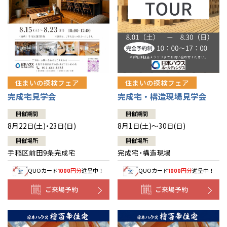
北海道
北海道
札幌
札幌
札幌
東北
東北
小樽
青森県
八戸
道央
青森
甲信越・北陸
甲信越・北陸
道央
苫小牧千歳
青森
小樽
新潟県
新潟
住まいの探検フェア
住まいの探検フェア
道北
秋田
新潟
関東
関東
秋田県
秋田
長岡
道北
旭川
完成宅見学会
完成宅・構造現場見学会
東京都
世田谷
道南
岩手
山梨
東京
東海
東海
岩手県
盛岡
山梨県
甲府
開催期間
開催期間
道南
函館
八王子
北上
8月22日(土)・23日(日)
8月1日(土)～30日(日)
室蘭
愛知県
名古屋
道東
山形
長野
神奈川
愛知
近畿
近畿
長野県
長野
神奈川県
横浜
山形県
山形
開催場所
開催場所
豊橋
松本
道東
帯広
湘南
手稲区前田9条完成宅
完成宅・構造現場
大阪府
大阪
釧路
宮城
富山
埼玉
岐阜
大阪
中国・四国
中国・四国
相模
宮城県
仙台
岐阜県
岐阜
富山県
富山
QUOカード
円分
進呈中！
QUOカード
円分
進呈中！
1000
1000
京都府
京都
埼玉県
埼玉
岡山県
岡山
福島県
郡山
福島
石川
千葉
静岡
京都
岡山
九州
九州
静岡県
静岡
石川県
金沢
ご来場予約
ご来場予約
所沢
福島
浜松
兵庫県
姫路
香川県
高松
いわき
福岡県
福岡
福井県
福井
福井
茨城
三重
兵庫
香川
福岡
千葉県
千葉
分譲マンション
会津
三重県
四日市
奈良県
奈良
柏
愛媛県
松山