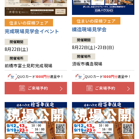
住まいの探検フェア
住まいの探検フェア
構造現場見学会
完成現場見学会イベント
開催期間
開催期間
8月22日(土)・23日(日)
8月22日(土)
開催場所
開催場所
須坂市構造現場
前橋市富士見町完成現場
QUOカード
円分
進呈中！
QUOカード
円分
進呈中！
1000
1000
ご来場予約
ご来場予約