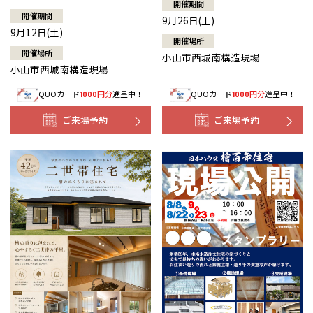
開催期間
開催期間
9月26日(土)
9月12日(土)
開催場所
開催場所
小山市西城南構造現場
小山市西城南構造現場
QUOカード
円分
進呈中！
QUOカード
円分
進呈中！
1000
1000
ご来場予約
ご来場予約