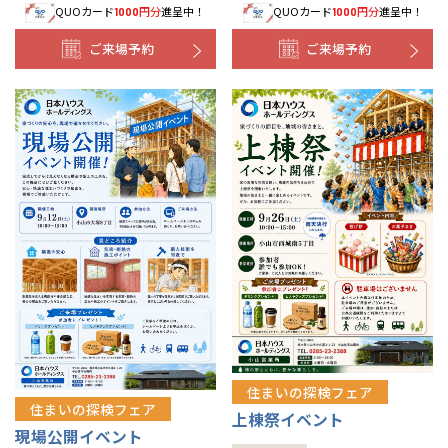
QUOカード
円分
進呈中！
QUOカード
円分
進呈中！
1000
1000
ご来場予約
ご来場予約
住まいの探検フェア
住まいの探検フェア
上棟祭イベント
現場公開イベント