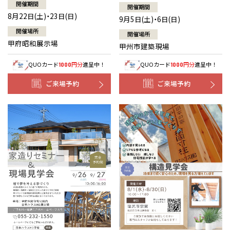
開催期間
開催期間
8月22日(土)・23日(日)
9月5日(土)・6日(日)
開催場所
開催場所
甲府昭和展示場
甲州市建築現場
QUOカード
円分
進呈中！
QUOカード
円分
進呈中！
1000
1000
ご来場予約
ご来場予約