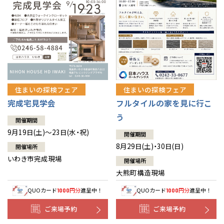
住まいの探検フェア
住まいの探検フェア
完成宅見学会
フルタイルの家を見に行こ
う
開催期間
9月19日(土)～23日(水・祝)
開催期間
8月29日(土)・30日(日)
開催場所
いわき市完成現場
開催場所
大熊町構造現場
QUOカード
円分
進呈中！
QUOカード
円分
進呈中！
1000
1000
ご来場予約
ご来場予約