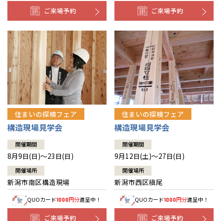
ご来場予約
ご来場予約
住まいの探検フェア
住まいの探検フェア
構造現場見学会
構造現場見学会
開催期間
開催期間
8月9日(日)～23日(日)
9月12日(土)～27日(日)
開催場所
開催場所
新潟市南区構造現場
新潟市西区槇尾
QUOカード
円分
進呈中！
QUOカード
円分
進呈中！
1000
1000
ご来場予約
ご来場予約