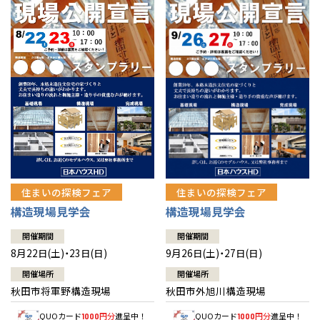
佐賀県
佐賀
栃木
奈良
愛媛
佐賀
※現住所のある都道府県以外の建築予定地の方でも
現住所の有るお近
茨城県
水戸
熊本県
熊本
くの展示場又は店舗にお問合せください。
移住の計画の方もご相談対
群馬
滋賀
鳥取
熊本
応します。お気軽にご相談ください。
栃木県
宇都宮
大分県
大分
小山
和歌山
島根
大分
宮崎県
宮崎
群馬県
群馬
伊勢崎
広島
宮崎
鹿児島県
鹿児島
山口
鹿児島
徳島
長崎
住まいの探検フェア
住まいの探検フェア
構造現場見学会
構造現場見学会
高知
沖縄
開催期間
開催期間
8月22日(土)・23日(日)
9月26日(土)・27日(日)
開催場所
開催場所
秋田市将軍野構造現場
秋田市外旭川構造現場
QUOカード
円分
進呈中！
QUOカード
円分
進呈中！
1000
1000