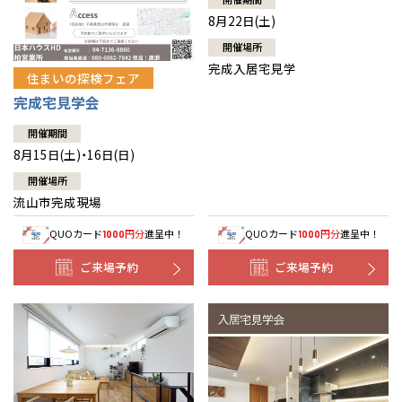
8月22日(土)
開催場所
完成入居宅見学
住まいの探検フェア
完成宅見学会
開催期間
8月15日(土)・16日(日)
開催場所
流山市完成現場
QUOカード
円分
進呈中！
QUOカード
円分
進呈中！
1000
1000
ご来場予約
ご来場予約