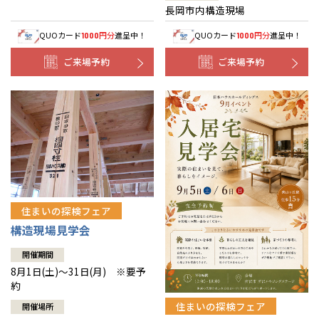
長岡市内構造現場
QUOカード
円分
進呈中！
QUOカード
円分
進呈中！
1000
1000
ご来場予約
ご来場予約
住まいの探検フェア
構造現場見学会
開催期間
8月1日(土)～31日(月) ※要予
約
住まいの探検フェア
開催場所