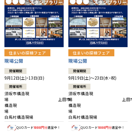
住まいの探検フェア
住まいの探検フェア
現場公開
現場公開
開催期間
開催期間
9月12日(土)・13日(日)
9月19日(土)～23日(水・祝)
開催場所
開催場所
須坂市構造現
須坂市構造現
場 上田市
場 上田
構造現
構造現
場
白馬村構造現場
白馬村構造現場
QUOカード
円分
進呈中！
QUOカード
円分
進呈中！
1000
1000