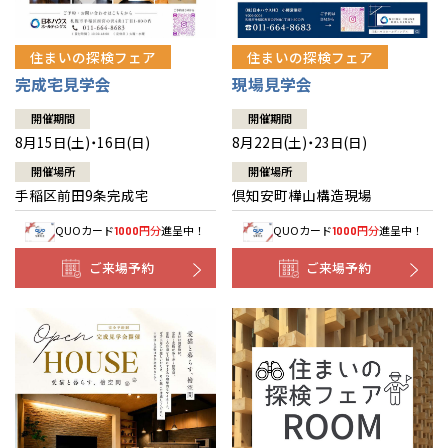
住まいの探検フェア
住まいの探検フェア
完成宅見学会
現場見学会
開催期間
開催期間
8月15日(土)・16日(日)
8月22日(土)・23日(日)
開催場所
開催場所
手稲区前田9条完成宅
倶知安町樺山構造現場
QUOカード
円分
進呈中！
QUOカード
円分
進呈中！
1000
1000
ご来場予約
ご来場予約
全国の展示場
お近くのイベント