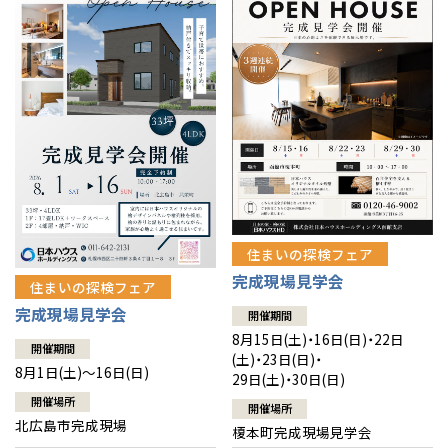
感謝訪問・長期保証
理想の木材「檜」
平屋の家
選ばれる理由
賃貸併用住宅のメリット
分譲住宅・土地
直営工事
外観・インテリア集
リフォームの流れ
安心のサポートシステム
分譲マンション
1メーターモジュール
WEB住宅展示場
介護保険利用で快適リフォーム
商品紹介
分譲マンション トップ
トランクルーム
冷暖房標準装備
暮らし方提案
展示場案内
ワザックとは
会社情報
24時間対応コールセンター
住まいのコラム
高い信頼性
会社情報 トップ
お問い合わせ
住まいの探検フェア
デザイン賞各種受賞
完成現場見学会
住まいのお手入れ集
安心の管理体制
住まいの探検フェア
ニュースリリース
会員サイト
完成現場見学会
開催期間
セントラルヒーティング
ギャラリー
代表ごあいさつ
8月15日(土)・16日(日)・22日
開催期間
(土)・23日(日)・
8月1日(土)～16日(日)
29日(土)・30日(日)
企業理念
開催場所
開催場所
北広島市完成現場
榎本町完成現場見学会
会社概要