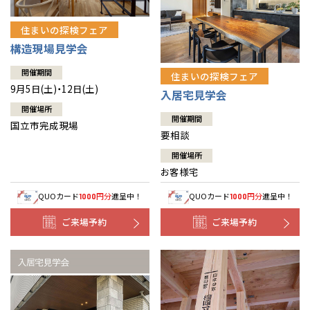
住まいの探検フェア
構造現場見学会
開催期間
住まいの探検フェア
9月5日(土)・12日(土)
入居宅見学会
開催場所
開催期間
国立市完成現場
要相談
開催場所
お客様宅
QUOカード
円分
進呈中！
QUOカード
円分
進呈中！
1000
1000
ご来場予約
ご来場予約