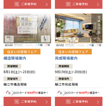
ご来場予約
ご来場予約
住まいの探検フェア
住まいの探検フェア
構造現場案内
完成現場案内
開催期間
開催期間
8月1日(土)～23日(日)
9月19日(土)・20日(日)
開催場所
開催場所
鯖江市構造現場
鯖江市完成現場
QUOカード
円分
進呈中！
QUOカード
円分
進呈中！
1000
1000
ご来場予約
ご来場予約