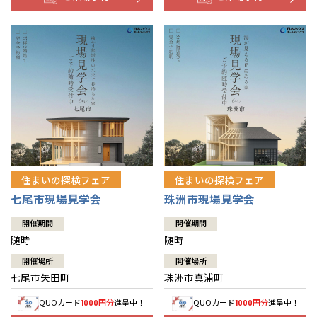
住まいの探検フェア
住まいの探検フェア
七尾市現場見学会
珠洲市現場見学会
開催期間
開催期間
随時
随時
開催場所
開催場所
七尾市矢田町
珠洲市真浦町
QUOカード
円分
進呈中！
QUOカード
円分
進呈中！
1000
1000