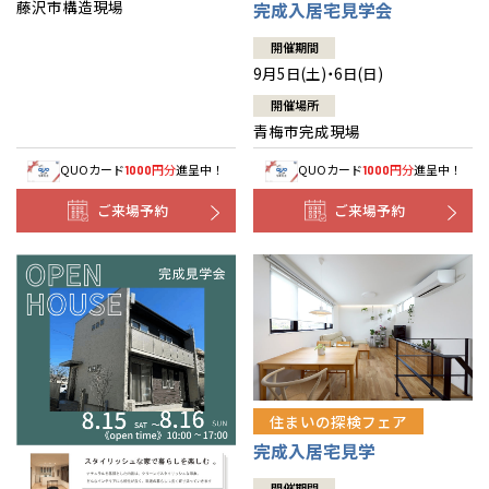
藤沢市構造現場
完成入居宅見学会
開催期間
9月5日(土)・6日(日)
開催場所
青梅市完成現場
QUOカード
円分
進呈中！
QUOカード
円分
進呈中！
1000
1000
ご来場予約
ご来場予約
住まいの探検フェア
完成入居宅見学
開催期間