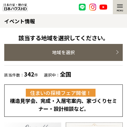
イベント情報
脱炭素・檜の家
環境にやさしい、脱炭素社会の住宅
選ばれる理由
該当する地域を選択してください。
檜・木造住宅
檜の魅力
地域を選択
耐震構造
檜の魅力 トップ
注文住宅
342
全国
該当件数：
件
選択中：
高耐久住宅
檜と日本人
注文住宅 トップ
施工事例
住まいの探検フェア開催！
高断熱・高気密の家
1000年を超えて生きる檜
グレートステージ
リフォーム
構造見学会、完成・入居宅案内、家づくりセミ
エネルギー自給自足
知られざる檜の効果・作用
クレステージ
リフォーム トップ
資産活用
ナー・設計相談など。
ZEH特集
檜の住まいデザイン
施工事例
リフォームメニュー
資産活用 トップ
買取サービス