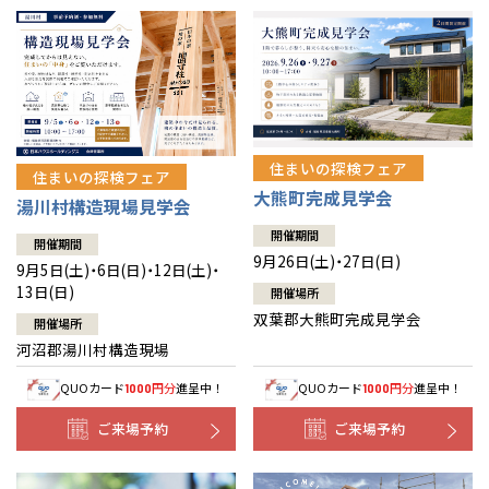
住まいの探検フェア
住まいの探検フェア
大熊町完成見学会
湯川村構造現場見学会
開催期間
開催期間
9月26日(土)・27日(日)
9月5日(土)・6日(日)・12日(土)・
13日(日)
開催場所
双葉郡大熊町完成見学会
開催場所
河沼郡湯川村構造現場
QUOカード
円分
進呈中！
QUOカード
円分
進呈中！
1000
1000
ご来場予約
ご来場予約