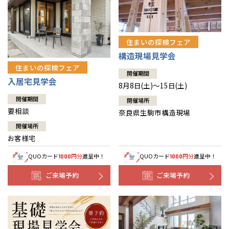
住まいの探検フェア
構造現場見学会
住まいの探検フェア
開催期間
入居宅見学会
8月8日(土)～15日(土)
開催期間
開催場所
要相談
奈良県生駒市構造現場
開催場所
お客様宅
QUOカード
円分
進呈中！
QUOカード
円分
進呈中！
1000
1000
ご来場予約
ご来場予約