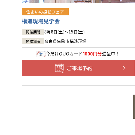
住まいの探検フェア
構造現場見学会
8月8日(土)～15日(土)
開催期間
奈良県生駒市構造現場
開催場所
今だけ
QUOカード
円分
進呈中！
1000
ご来場予約