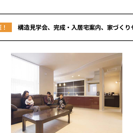
北海道
北海道
札幌
札幌
札幌
東北
東北
催！
構造見学会、完成・入居宅案内、家づくり
小樽
青森県
八戸
道央
青森
甲信越・北陸
甲信越・北陸
道央
苫小牧千歳
青森
小樽
新潟県
新潟
道北
秋田
新潟
関東
関東
秋田県
秋田
長岡
道北
旭川
東京都
世田谷
道南
岩手
山梨
東京
東海
東海
岩手県
盛岡
山梨県
甲府
道南
函館
八王子
北上
室蘭
愛知県
名古屋
道東
山形
長野
神奈川
愛知
近畿
近畿
長野県
長野
神奈川県
横浜
山形県
山形
豊橋
松本
道東
帯広
湘南
大阪府
大阪
釧路
宮城
富山
埼玉
岐阜
大阪
中国・四国
中国・四国
相模
宮城県
仙台
岐阜県
岐阜
富山県
富山
京都府
京都
埼玉県
埼玉
岡山県
岡山
福島県
郡山
福島
石川
千葉
静岡
京都
岡山
九州
九州
静岡県
静岡
石川県
金沢
所沢
福島
浜松
兵庫県
姫路
香川県
高松
いわき
福岡県
福岡
福井県
福井
福井
茨城
三重
兵庫
香川
福岡
千葉県
千葉
会津
三重県
四日市
分譲マンション