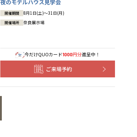
夜のモデルハウス見学会
8月1日(土)～31日(月)
開催期間
奈良展示場
開催場所
今だけ
QUOカード
円分
進呈中！
1000
ご来場予約