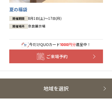
奈良県
奈良
柏
愛媛県
松山
佐賀県
佐賀
栃木
奈良
愛媛
佐賀
夏の福袋
茨城県
水戸
熊本県
熊本
※現住所のある都道府県以外の建築予定地の方でも
8月1日(土)～17日(月)
開催期間
群馬
滋賀
鳥取
熊本
現住所の有るお近くの展示場又は店舗にお問合せください。
栃木県
宇都宮
大分県
大分
奈良展示場
開催場所
小山
移住の計画の方もご相談対応します。お気軽にご相談ください。
和歌山
島根
大分
宮崎県
宮崎
群馬県
群馬
伊勢崎
今だけ
QUOカード
円分
進呈中！
広島
宮崎
1000
鹿児島県
鹿児島
ご来場予約
山口
鹿児島
徳島
長崎
高知
沖縄
地域を選択