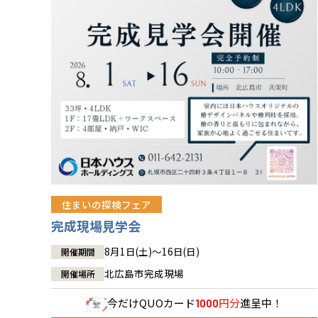
住まいの探検フェア
完成現場見学会
8月1日(土)～16日(日)
開催期間
北広島市完成現場
開催場所
今だけ
QUOカード
円分
進呈中！
1000