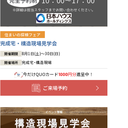
住まいの探検フェア
完成宅・構造現場見学会
8月1日(土)～30日(日)
開催期間
完成宅・構造現場
開催場所
今だけ
QUOカード
円分
進呈中！
1000
ご来場予約