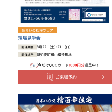
住まいの探検フェア
現場見学会
8月22日(土)・23日(日)
開催期間
倶知安町樺山構造現場
開催場所
今だけ
QUOカード
円分
進呈中！
1000
ご来場予約