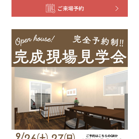
和歌山
島根
大分
ご来場予約
宮崎県
宮崎
群馬県
群馬
伊勢崎
広島
宮崎
鹿児島県
鹿児島
山口
鹿児島
徳島
長崎
高知
沖縄