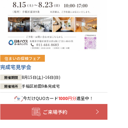
住まいの探検フェア
完成宅見学会
8月15日(土)・16日(日)
開催期間
手稲区前田9条完成宅
開催場所
今だけ
QUOカード
円分
進呈中！
1000
ご来場予約