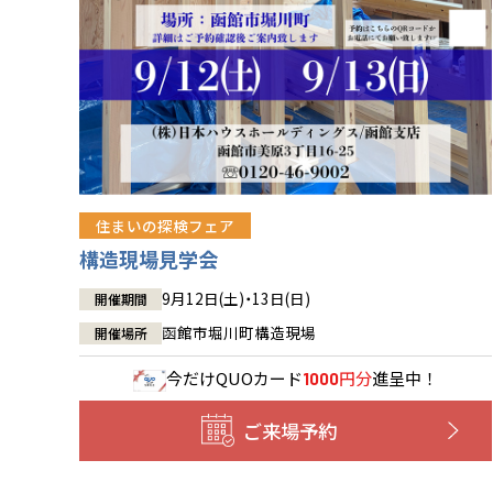
住まいの探検フェア
構造現場見学会
9月12日(土)・13日(日)
開催期間
函館市堀川町構造現場
開催場所
今だけ
QUOカード
円分
進呈中！
1000
ご来場予約