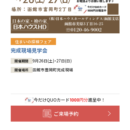
住まいの探検フェア
完成現場見学会
9月26日(土)・27日(日)
開催期間
函館市豊岡町完成現場
開催場所
今だけ
QUOカード
円分
進呈中！
1000
ご来場予約