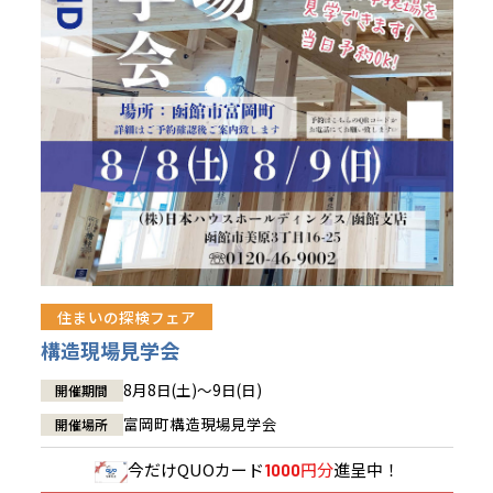
青森県
八戸
道央
青森
甲信越・北陸
甲信越・北陸
道央
苫小牧千歳
青森
小樽
新潟県
新潟
道北
秋田
新潟
関東
関東
秋田県
秋田
長岡
道北
旭川
東京都
世田谷
道南
岩手
山梨
東京
東海
東海
岩手県
盛岡
山梨県
甲府
道南
函館
八王子
北上
室蘭
愛知県
名古屋
道東
山形
長野
神奈川
愛知
近畿
近畿
長野県
長野
神奈川県
横浜
山形県
山形
豊橋
松本
道東
帯広
湘南
大阪府
大阪
釧路
宮城
富山
埼玉
岐阜
大阪
中国・四国
中国・四国
相模
宮城県
仙台
岐阜県
岐阜
富山県
富山
京都府
京都
埼玉県
埼玉
岡山県
岡山
福島県
郡山
福島
石川
千葉
静岡
京都
岡山
九州
九州
静岡県
静岡
石川県
金沢
所沢
福島
浜松
住まいの探検フェア
兵庫県
姫路
香川県
高松
いわき
福岡県
福岡
福井県
福井
福井
茨城
三重
兵庫
香川
福岡
構造現場見学会
千葉県
千葉
会津
三重県
四日市
分譲マンション
奈良県
奈良
柏
愛媛県
松山
佐賀県
佐賀
8月8日(土)～9日(日)
開催期間
栃木
奈良
愛媛
佐賀
茨城県
水戸
富岡町構造現場見学会
開催場所
熊本県
熊本
※現住所のある都道府県以外の建築予定地の方でも
群馬
滋賀
鳥取
熊本
現住所の有るお近くの展示場又は店舗にお問合せください。
栃木県
宇都宮
今だけ
QUOカード
円分
進呈中！
1000
大分県
大分
小山
移住の計画の方もご相談対応します。お気軽にご相談ください。