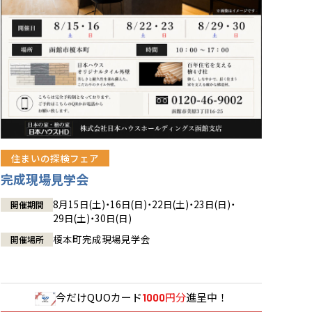
住まいの探検フェア
完成現場見学会
8月15日(土)・16日(日)・22日(土)・23日(日)・
開催期間
29日(土)・30日(日)
榎本町完成現場見学会
開催場所
今だけ
QUOカード
円分
進呈中！
1000