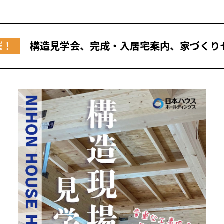
催！
構造見学会、完成・入居宅案内、家づくり
全国の展示場
お近くのイベント
北海道
北海道
札幌
札幌
札幌
東北
東北
小樽