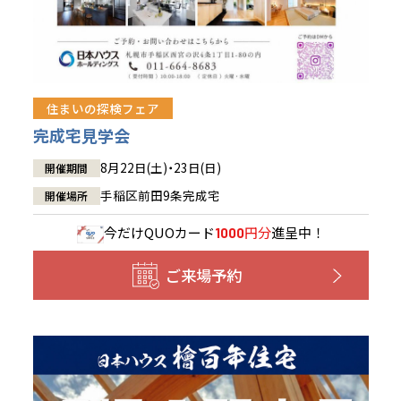
住まいの探検フェア
完成宅見学会
8月22日(土)・23日(日)
開催期間
手稲区前田9条完成宅
開催場所
今だけ
QUOカード
円分
進呈中！
1000
ご来場予約