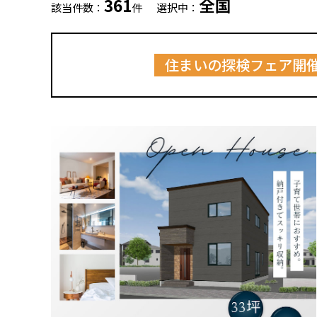
361
全国
該当件数：
件
選択中：
住まいの探検フェア開