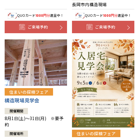
長岡市内構造現場
QUOカード
円分
進呈中！
QUOカード
円分
進呈中！
1000
1000
ご来場予約
ご来場予約
住まいの探検フェア
構造現場見学会
開催期間
8月1日(土)～31日(月) ※要予
約
住まいの探検フェア
開催場所