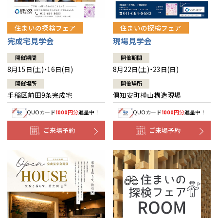
住まいの探検フェア
住まいの探検フェア
完成宅見学会
現場見学会
開催期間
開催期間
8月15日(土)・16日(日)
8月22日(土)・23日(日)
開催場所
開催場所
手稲区前田9条完成宅
倶知安町樺山構造現場
QUOカード
円分
進呈中！
QUOカード
円分
進呈中！
1000
1000
ご来場予約
ご来場予約
全国の展示場
お近くのイベント