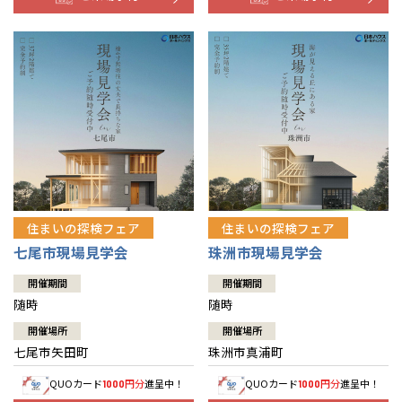
住まいの探検フェア
住まいの探検フェア
七尾市現場見学会
珠洲市現場見学会
開催期間
開催期間
随時
随時
開催場所
開催場所
七尾市矢田町
珠洲市真浦町
QUOカード
円分
進呈中！
QUOカード
円分
進呈中！
1000
1000