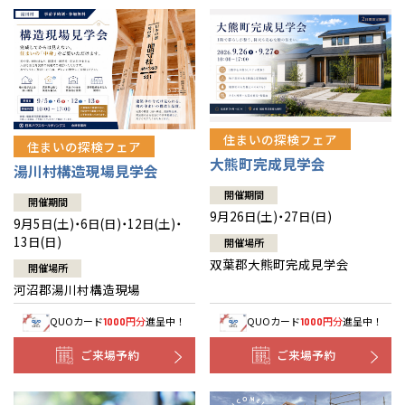
住まいの探検フェア
住まいの探検フェア
大熊町完成見学会
湯川村構造現場見学会
開催期間
開催期間
9月26日(土)・27日(日)
9月5日(土)・6日(日)・12日(土)・
13日(日)
開催場所
双葉郡大熊町完成見学会
開催場所
河沼郡湯川村構造現場
QUOカード
円分
進呈中！
QUOカード
円分
進呈中！
1000
1000
ご来場予約
ご来場予約