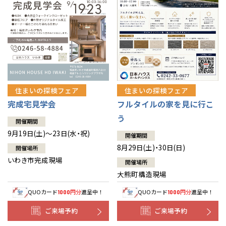
住まいの探検フェア
住まいの探検フェア
完成宅見学会
フルタイルの家を見に行こ
う
開催期間
9月19日(土)～23日(水・祝)
開催期間
8月29日(土)・30日(日)
開催場所
いわき市完成現場
開催場所
大熊町構造現場
QUOカード
円分
進呈中！
QUOカード
円分
進呈中！
1000
1000
ご来場予約
ご来場予約