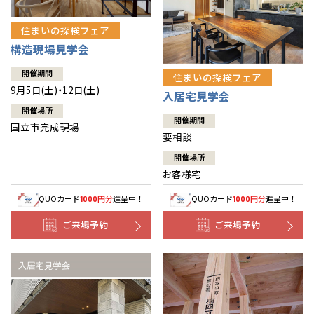
住まいの探検フェア
構造現場見学会
開催期間
住まいの探検フェア
9月5日(土)・12日(土)
入居宅見学会
開催場所
開催期間
国立市完成現場
要相談
開催場所
お客様宅
QUOカード
円分
進呈中！
QUOカード
円分
進呈中！
1000
1000
ご来場予約
ご来場予約