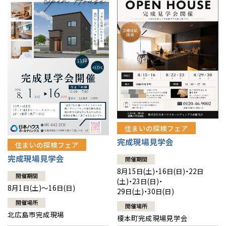
感謝訪問・長期保証
理想の木材「檜」
平屋の家
選ばれる理由
賃貸併用住宅のメリット
分譲住宅・土地
直営工事
外観・インテリア集
リフォームの流れ
安心のサポートシステム
分譲マンション
1メーターモジュール
WEB住宅展示場
介護保険利用で快適リフォーム
商品紹介
分譲マンション トップ
トランクルーム
冷暖房標準装備
暮らし方提案
展示場案内
ワザックとは
会社情報
24時間対応コールセンター
住まいのコラム
高い信頼性
会社情報 トップ
お問い合わせ
住まいの探検フェア
デザイン賞各種受賞
完成現場見学会
住まいのお手入れ集
安心の管理体制
住まいの探検フェア
ニュースリリース
会員サイト
完成現場見学会
開催期間
セントラルヒーティング
ギャラリー
代表ごあいさつ
8月15日(土)・16日(日)・22日
開催期間
(土)・23日(日)・
8月1日(土)～16日(日)
29日(土)・30日(日)
企業理念
開催場所
開催場所
北広島市完成現場
榎本町完成現場見学会
会社概要