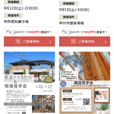
開催期間
開催期間
8月22日(土)・23日(日)
9月5日(土)・6日(日)
開催場所
開催場所
甲府昭和展示場
甲州市建築現場
QUOカード
円分
進呈中！
QUOカード
円分
進呈中！
1000
1000
ご来場予約
ご来場予約