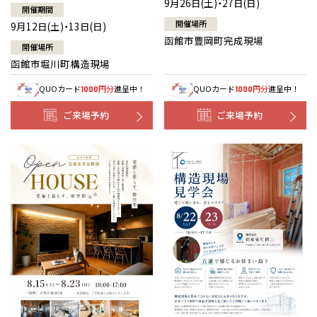
9月26日(土)・27日(日)
開催期間
開催場所
9月12日(土)・13日(日)
函館市豊岡町完成現場
開催場所
函館市堀川町構造現場
QUOカード
円分
進呈中！
QUOカード
円分
進呈中！
1000
1000
ご来場予約
ご来場予約