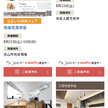
8月22日(土)
開催場所
完成入居宅見学
住まいの探検フェア
完成宅見学会
開催期間
8月15日(土)・16日(日)
開催場所
流山市完成現場
QUOカード
円分
進呈中！
QUOカード
円分
進呈中！
1000
1000
ご来場予約
ご来場予約