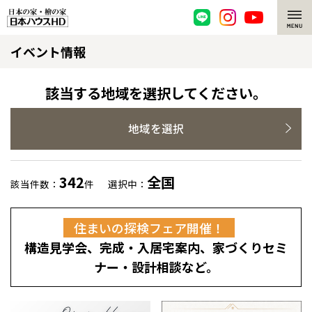
イベント情報
脱炭素・檜の家
環境にやさしい、脱炭素社会の住宅
選ばれる理由
該当する地域を選択してください。
檜・木造住宅
檜の魅力
地域を選択
耐震構造
檜の魅力 トップ
注文住宅
342
全国
該当件数：
件
選択中：
高耐久住宅
檜と日本人
注文住宅 トップ
施工事例
住まいの探検フェア開催！
高断熱・高気密の家
1000年を超えて生きる檜
グレートステージ
リフォーム
構造見学会、完成・入居宅案内、家づくりセミ
エネルギー自給自足
知られざる檜の効果・作用
クレステージ
リフォーム トップ
資産活用
ナー・設計相談など。
ZEH特集
檜の住まいデザイン
施工事例
リフォームメニュー
資産活用 トップ
買取サービス