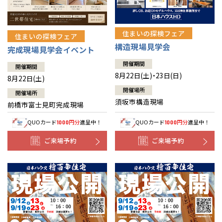
住まいの探検フェア
住まいの探検フェア
構造現場見学会
完成現場見学会イベント
開催期間
開催期間
8月22日(土)・23日(日)
8月22日(土)
開催場所
開催場所
須坂市構造現場
前橋市富士見町完成現場
QUOカード
円分
進呈中！
QUOカード
円分
進呈中！
1000
1000
ご来場予約
ご来場予約