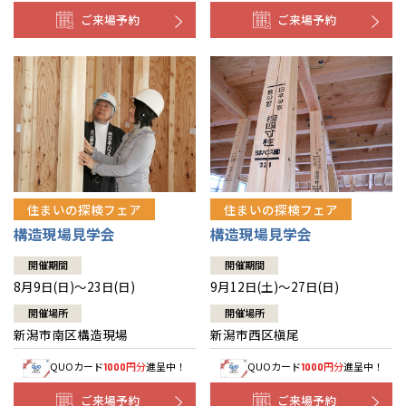
ご来場予約
ご来場予約
住まいの探検フェア
住まいの探検フェア
構造現場見学会
構造現場見学会
開催期間
開催期間
8月9日(日)～23日(日)
9月12日(土)～27日(日)
開催場所
開催場所
新潟市南区構造現場
新潟市西区槇尾
QUOカード
円分
進呈中！
QUOカード
円分
進呈中！
1000
1000
ご来場予約
ご来場予約