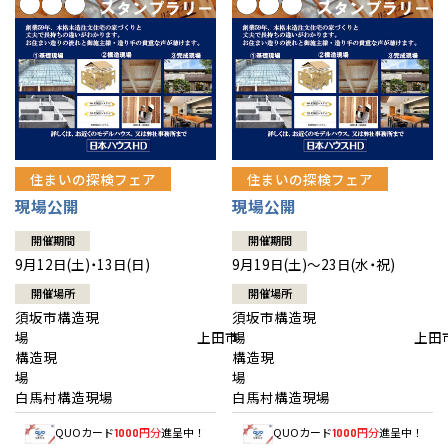
住まいの探検フェア
住まいの探検フェア
現場公開
現場公開
開催期間
開催期間
9月12日(土)・13日(日)
9月19日(土)～23日(水・祝)
開催場所
開催場所
須坂市構造現
須坂市構造現
場 上田市
場 上田
構造現
構造現
場
白馬村構造現場
白馬村構造現場
QUOカード
円分
進呈中！
QUOカード
円分
進呈中！
1000
1000