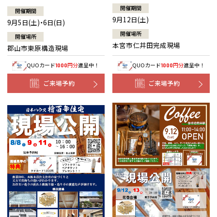
開催期間
開催期間
9月12日(土)
9月5日(土)・6日(日)
開催場所
開催場所
本宮市仁井田完成現場
郡山市東原構造現場
QUOカード
円分
進呈中！
QUOカード
円分
進呈中！
1000
1000
ご来場予約
ご来場予約