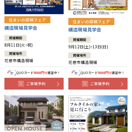
住まいの探検フェア
住まいの探検フェア
構造現場見学会
構造現場見学会
開催期間
開催期間
8月11日(火・祝)
9月12日(土)・13日(日)
開催場所
開催場所
花巻市構造現場
花巻市構造現場
QUOカード
円分
進呈中！
QUOカード
円分
進呈中！
1000
1000
ご来場予約
ご来場予約