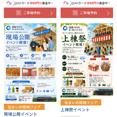
QUOカード
円分
進呈中！
QUOカード
円分
進呈中！
1000
1000
ご来場予約
ご来場予約
住まいの探検フェア
住まいの探検フェア
上棟祭イベント
現場公開イベント