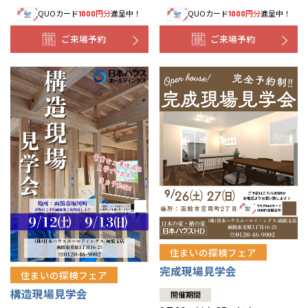
QUOカード
円分
進呈中！
QUOカード
円分
進呈中！
1000
1000
事業部紹介
ご来場予約
ご来場予約
IR情報
木材調達指針
グループ会社紹介
CMギャラリー
採用情報
住まいの探検フェア
完成現場見学会
住まいの探検フェア
構造現場見学会
開催期間