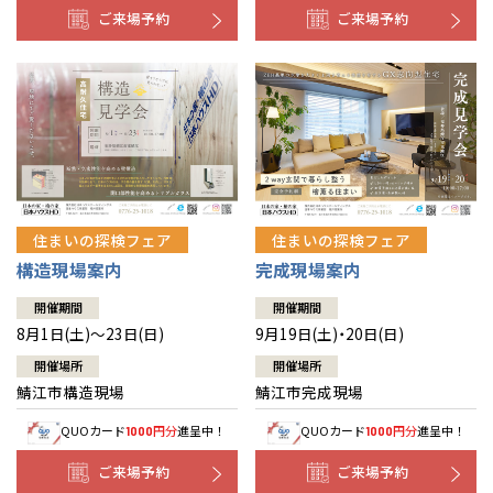
ご来場予約
ご来場予約
住まいの探検フェア
住まいの探検フェア
構造現場案内
完成現場案内
開催期間
開催期間
8月1日(土)～23日(日)
9月19日(土)・20日(日)
開催場所
開催場所
鯖江市構造現場
鯖江市完成現場
QUOカード
円分
進呈中！
QUOカード
円分
進呈中！
1000
1000
ご来場予約
ご来場予約