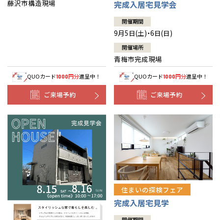
藤沢市構造現場
完成入居宅見学会
開催期間
9月5日(土)・6日(日)
開催場所
青梅市完成現場
QUOカード
円分
進呈中！
QUOカード
円分
進呈中！
1000
1000
ご来場予約
ご来場予約
住まいの探検フェア
完成入居宅見学
開催期間