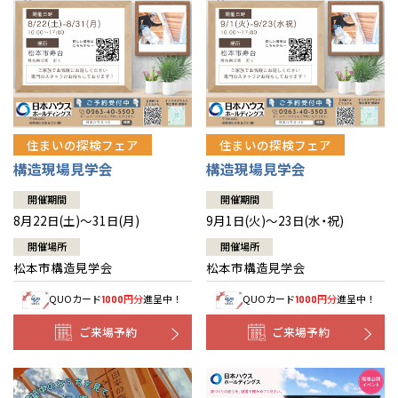
住まいの探検フェア
住まいの探検フェア
構造現場見学会
構造現場見学会
開催期間
開催期間
8月22日(土)～31日(月)
9月1日(火)～23日(水・祝)
開催場所
開催場所
松本市構造見学会
松本市構造見学会
QUOカード
円分
進呈中！
QUOカード
円分
進呈中！
1000
1000
ご来場予約
ご来場予約