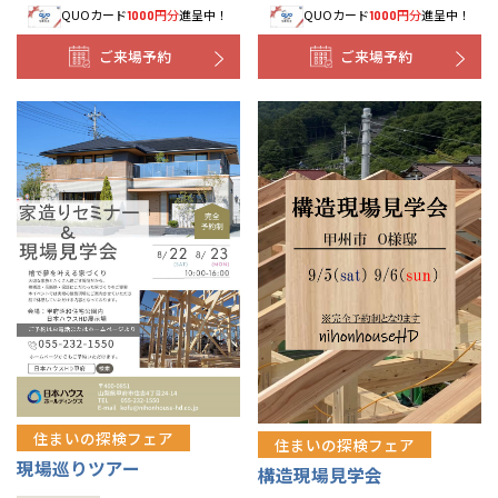
QUOカード
円分
進呈中！
QUOカード
円分
進呈中！
1000
1000
ご来場予約
ご来場予約
住まいの探検フェア
住まいの探検フェア
現場巡りツアー
構造現場見学会