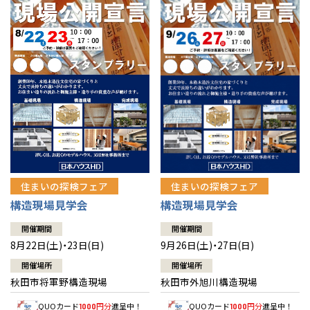
佐賀県
佐賀
栃木
奈良
愛媛
佐賀
※現住所のある都道府県以外の建築予定地の方でも
現住所の有るお近
茨城県
水戸
熊本県
熊本
くの展示場又は店舗にお問合せください。
移住の計画の方もご相談対
群馬
滋賀
鳥取
熊本
応します。お気軽にご相談ください。
栃木県
宇都宮
大分県
大分
小山
和歌山
島根
大分
宮崎県
宮崎
群馬県
群馬
伊勢崎
広島
宮崎
鹿児島県
鹿児島
山口
鹿児島
徳島
長崎
住まいの探検フェア
住まいの探検フェア
構造現場見学会
構造現場見学会
高知
沖縄
開催期間
開催期間
8月22日(土)・23日(日)
9月26日(土)・27日(日)
開催場所
開催場所
秋田市将軍野構造現場
秋田市外旭川構造現場
QUOカード
円分
進呈中！
QUOカード
円分
進呈中！
1000
1000