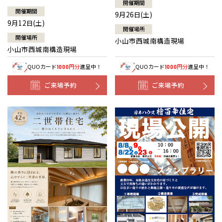
開催期間
開催期間
9月26日(土)
9月12日(土)
開催場所
開催場所
小山市西城南構造現場
小山市西城南構造現場
QUOカード
円分
進呈中！
QUOカード
円分
進呈中！
1000
1000
ご来場予約
ご来場予約