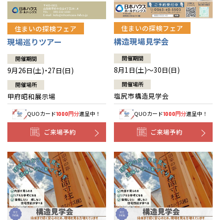
住まいの探検フェア
住まいの探検フェア
構造現場見学会
現場巡りツアー
開催期間
開催期間
8月1日(土)～30日(日)
9月26日(土)・27日(日)
開催場所
開催場所
塩尻市構造見学会
甲府昭和展示場
QUOカード
円分
進呈中！
QUOカード
円分
進呈中！
1000
1000
ご来場予約
ご来場予約