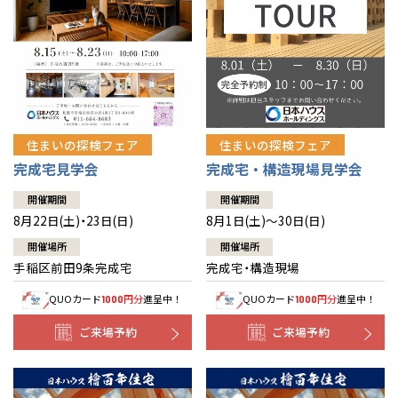
北海道
北海道
札幌
札幌
札幌
東北
東北
小樽
青森県
八戸
道央
青森
甲信越・北陸
甲信越・北陸
道央
苫小牧千歳
青森
小樽
新潟県
新潟
住まいの探検フェア
住まいの探検フェア
道北
秋田
新潟
関東
関東
秋田県
秋田
長岡
道北
旭川
完成宅見学会
完成宅・構造現場見学会
東京都
世田谷
道南
岩手
山梨
東京
東海
東海
岩手県
盛岡
山梨県
甲府
開催期間
開催期間
道南
函館
八王子
北上
8月22日(土)・23日(日)
8月1日(土)～30日(日)
室蘭
愛知県
名古屋
道東
山形
長野
神奈川
愛知
近畿
近畿
長野県
長野
神奈川県
横浜
山形県
山形
開催場所
開催場所
豊橋
松本
道東
帯広
湘南
手稲区前田9条完成宅
完成宅・構造現場
大阪府
大阪
釧路
宮城
富山
埼玉
岐阜
大阪
中国・四国
中国・四国
相模
宮城県
仙台
岐阜県
岐阜
富山県
富山
QUOカード
円分
進呈中！
QUOカード
円分
進呈中！
1000
1000
京都府
京都
埼玉県
埼玉
岡山県
岡山
福島県
郡山
福島
石川
千葉
静岡
京都
岡山
九州
九州
静岡県
静岡
石川県
金沢
ご来場予約
ご来場予約
所沢
福島
浜松
兵庫県
姫路
香川県
高松
いわき
福岡県
福岡
福井県
福井
福井
茨城
三重
兵庫
香川
福岡
千葉県
千葉
分譲マンション
会津
三重県
四日市
奈良県
奈良
柏
愛媛県
松山