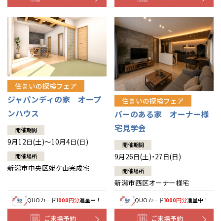
住まいの探検フェア
ジャパンディの家 オープ
住まいの探検フェア
ンハウス
バーのある家 オーナー様
宅見学会
開催期間
9月12日(土)～10月4日(日)
開催期間
9月26日(土)・27日(日)
開催場所
新潟市中央区姥ケ山完成宅
開催場所
新潟市西区オーナー様宅
QUOカード
円分
進呈中！
QUOカード
円分
進呈中！
1000
1000
ご来場予約
ご来場予約