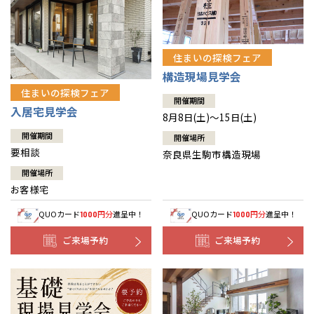
住まいの探検フェア
構造現場見学会
住まいの探検フェア
開催期間
入居宅見学会
8月8日(土)～15日(土)
開催期間
開催場所
要相談
奈良県生駒市構造現場
開催場所
お客様宅
QUOカード
円分
進呈中！
QUOカード
円分
進呈中！
1000
1000
ご来場予約
ご来場予約