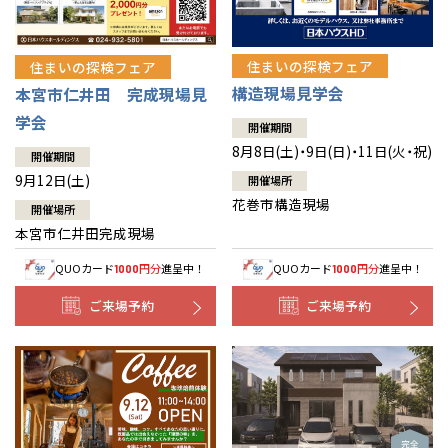
住まいの探検フェア
住まいの探検フェア
構造現場見学会
本宮市仁井田 完成現場見
学会
開催期間
8月8日(土)・9日(日)・11日(火・祝)
開催期間
9月12日(土)
開催場所
花巻市構造現場
開催場所
本宮市仁井田完成現場
QUOカード
円分
進呈中！
QUOカード
円分
進呈中！
1000
1000
ご来場予約
ご来場予約