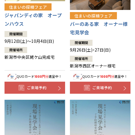
住まいの探検フェア
ジャパンディの家 オープ
住まいの探検フェア
ンハウス
バーのある家 オーナー様
宅見学会
開催期間
9月12日(土)～10月4日(日)
開催期間
9月26日(土)・27日(日)
開催場所
新潟市中央区姥ケ山完成宅
開催場所
新潟市西区オーナー様宅
QUOカード
円分
進呈中！
QUOカード
円分
進呈中！
1000
1000
ご来場予約
ご来場予約