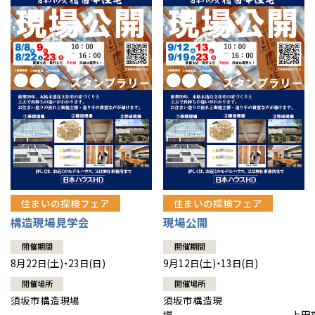
住まいの探検フェア
住まいの探検フェア
構造現場見学会
現場公開
開催期間
開催期間
8月22日(土)・23日(日)
9月12日(土)・13日(日)
開催場所
開催場所
須坂市構造現場
須坂市構造現
場 上田