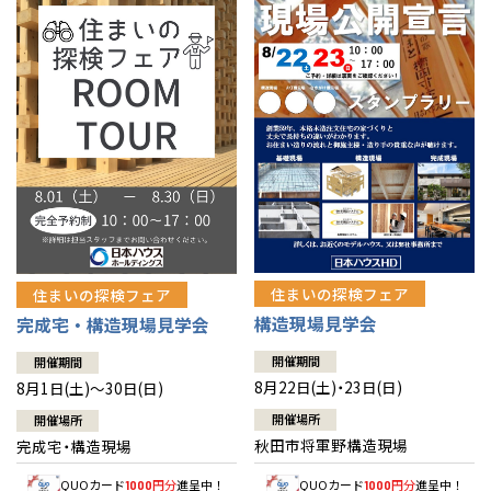
佐賀県
佐賀
栃木
奈良
愛媛
佐賀
※現住所のある都道府県以外の建築予定地の方でも
現住所の有るお近
茨城県
水戸
熊本県
熊本
くの展示場又は店舗にお問合せください。
移住の計画の方もご相談対
群馬
滋賀
鳥取
熊本
応します。お気軽にご相談ください。
栃木県
宇都宮
大分県
大分
小山
和歌山
島根
大分
宮崎県
宮崎
群馬県
群馬
伊勢崎
広島
宮崎
鹿児島県
鹿児島
山口
鹿児島
徳島
長崎
住まいの探検フェア
住まいの探検フェア
構造現場見学会
完成宅・構造現場見学会
高知
沖縄
開催期間
開催期間
8月22日(土)・23日(日)
8月1日(土)～30日(日)
開催場所
開催場所
秋田市将軍野構造現場
完成宅・構造現場
QUOカード
円分
進呈中！
QUOカード
円分
進呈中！
1000
1000