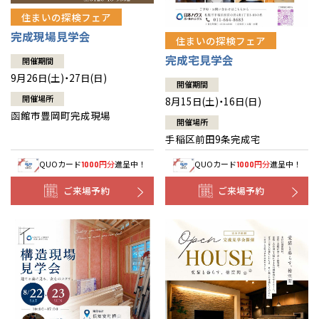
住まいの探検フェア
完成現場見学会
住まいの探検フェア
完成宅見学会
開催期間
9月26日(土)・27日(日)
開催期間
開催場所
8月15日(土)・16日(日)
函館市豊岡町完成現場
開催場所
手稲区前田9条完成宅
QUOカード
円分
進呈中！
QUOカード
円分
進呈中！
1000
1000
ご来場予約
ご来場予約
全国の展示場
お近くのイベント