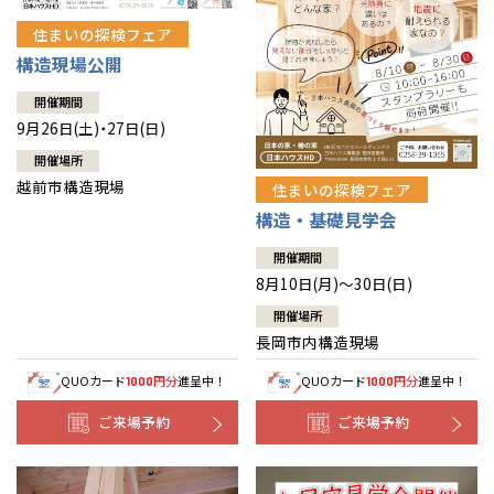
住まいの探検フェア
構造現場公開
開催期間
9月26日(土)・27日(日)
開催場所
越前市構造現場
住まいの探検フェア
構造・基礎見学会
開催期間
8月10日(月)～30日(日)
開催場所
長岡市内構造現場
QUOカード
円分
進呈中！
QUOカード
円分
進呈中！
1000
1000
ご来場予約
ご来場予約