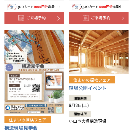
QUOカード
円分
進呈中！
QUOカード
円分
進呈中！
1000
1000
ご来場予約
ご来場予約
住まいの探検フェア
現場公開イベント
開催期間
8月8日(土)
開催場所
住まいの探検フェア
小山市犬塚構造現場
構造現場見学会