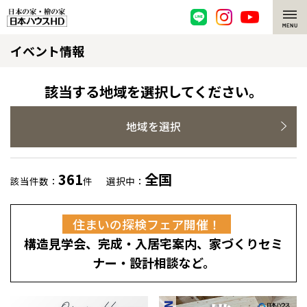
イベント情報
脱炭素・檜の家
環境にやさしい、脱炭素社会の住宅
選ばれる理由
該当する地域を選択してください。
檜・木造住宅
檜の魅力
地域を選択
耐震構造
檜の魅力 トップ
注文住宅
361
全国
該当件数：
件
選択中：
高耐久住宅
檜と日本人
注文住宅 トップ
施工事例
住まいの探検フェア開催！
高断熱・高気密の家
1000年を超えて生きる檜
グレートステージ
リフォーム
構造見学会、完成・入居宅案内、家づくりセミ
エネルギー自給自足
知られざる檜の効果・作用
クレステージ
リフォーム トップ
資産活用
ナー・設計相談など。
ZEH特集
檜の住まいデザイン
施工事例
リフォームメニュー
資産活用 トップ
買取サービス