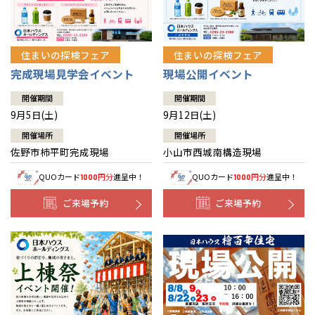
住まいの探検フェア
住まいの探検フェア
完成現場見学会イベント
現場公開イベント
開催期間
開催期間
9月5日(土)
9月12日(土)
開催場所
開催場所
佐野市柿平町完成現場
小山市西城南構造現場
QUOカード
円分
進呈中！
QUOカード
円分
進呈中！
1000
1000
ご来場予約
ご来場予約