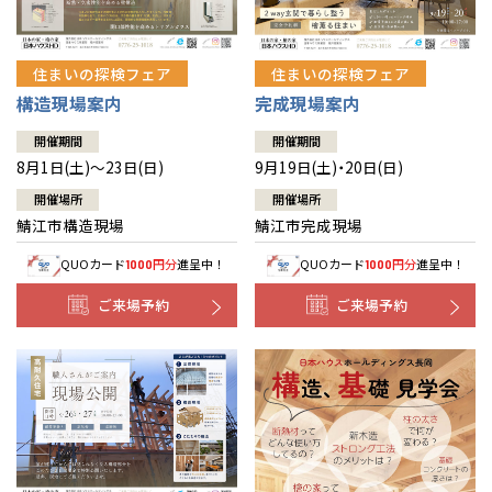
住まいの探検フェア
住まいの探検フェア
構造現場案内
完成現場案内
開催期間
開催期間
8月1日(土)～23日(日)
9月19日(土)・20日(日)
開催場所
開催場所
鯖江市構造現場
鯖江市完成現場
QUOカード
円分
進呈中！
QUOカード
円分
進呈中！
1000
1000
ご来場予約
ご来場予約