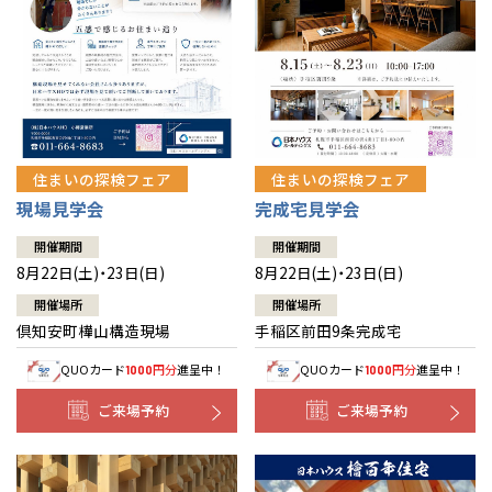
北海道
北海道
札幌
札幌
札幌
東北
東北
小樽
青森県
八戸
道央
青森
甲信越・北陸
甲信越・北陸
道央
苫小牧千歳
青森
小樽
新潟県
新潟
住まいの探検フェア
住まいの探検フェア
道北
秋田
新潟
関東
関東
秋田県
秋田
長岡
道北
旭川
現場見学会
完成宅見学会
東京都
世田谷
道南
岩手
山梨
東京
東海
東海
岩手県
盛岡
山梨県
甲府
開催期間
開催期間
道南
函館
八王子
北上
8月22日(土)・23日(日)
8月22日(土)・23日(日)
室蘭
愛知県
名古屋
道東
山形
長野
神奈川
愛知
近畿
近畿
長野県
長野
神奈川県
横浜
山形県
山形
開催場所
開催場所
豊橋
松本
道東
帯広
湘南
倶知安町樺山構造現場
手稲区前田9条完成宅
大阪府
大阪
釧路
宮城
富山
埼玉
岐阜
大阪
中国・四国
中国・四国
相模
宮城県
仙台
岐阜県
岐阜
富山県
富山
QUOカード
円分
進呈中！
QUOカード
円分
進呈中！
1000
1000
京都府
京都
埼玉県
埼玉
岡山県
岡山
福島県
郡山
福島
石川
千葉
静岡
京都
岡山
九州
九州
静岡県
静岡
石川県
金沢
ご来場予約
ご来場予約
所沢
福島
浜松
兵庫県
姫路
香川県
高松
いわき
福岡県
福岡
福井県
福井
福井
茨城
三重
兵庫
香川
福岡
千葉県
千葉
分譲マンション
会津
三重県
四日市
奈良県
奈良
柏
愛媛県
松山