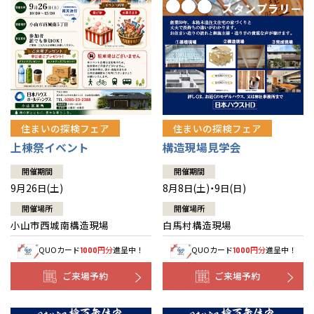
住まいの探検フェア
住まいの探検フェア
上棟祭イベント
構造現場見学会
開催期間
開催期間
9月26日(土)
8月8日(土)・9日(日)
開催場所
開催場所
小山市西城南構造現場
白馬村構造現場
QUOカード
円分
進呈中！
QUOカード
円分
進呈中！
1000
1000
ご来場予約
ご来場予約