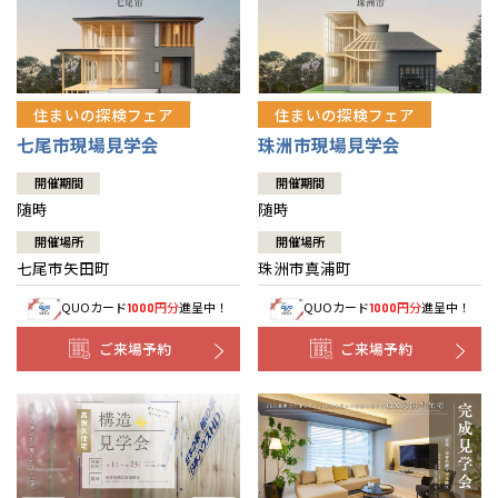
住まいの探検フェア
住まいの探検フェア
七尾市現場見学会
珠洲市現場見学会
開催期間
開催期間
随時
随時
開催場所
開催場所
七尾市矢田町
珠洲市真浦町
QUOカード
円分
進呈中！
QUOカード
円分
進呈中！
1000
1000
ご来場予約
ご来場予約