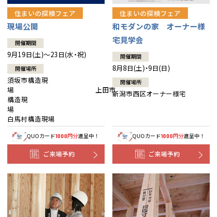
住まいの探検フェア
住まいの探検フェア
現場公開
和モダンの家 オーナー様
宅見学会
開催期間
9月19日(土)～23日(水・祝)
開催期間
8月8日(土)・9日(日)
開催場所
須坂市構造現
開催場所
場 上田市
新潟市西区オーナー様宅
構造現
場
白馬村構造現場
QUOカード
円分
進呈中！
QUOカード
円分
進呈中！
1000
1000
ご来場予約
ご来場予約