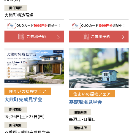
開催場所
大熊町構造現場
QUOカード
円分
進呈中！
QUOカード
円分
進呈中！
1000
1000
ご来場予約
ご来場予約
住まいの探検フェア
住まいの探検フェア
大熊町完成見学会
基礎現場見学会
開催期間
開催期間
9月26日(土)・27日(日)
毎週土・日曜日
開催場所
開催場所
双葉郡大熊町完成見学会