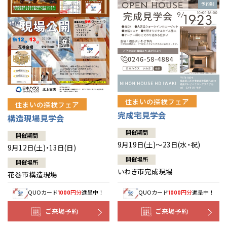
住まいの探検フェア
住まいの探検フェア
完成宅見学会
構造現場見学会
開催期間
開催期間
9月19日(土)～23日(水・祝)
9月12日(土)・13日(日)
開催場所
開催場所
いわき市完成現場
花巻市構造現場
QUOカード
円分
進呈中！
QUOカード
円分
進呈中！
1000
1000
ご来場予約
ご来場予約