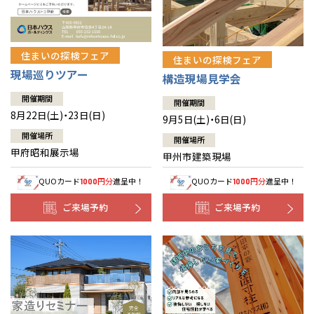
住まいの探検フェア
住まいの探検フェア
現場巡りツアー
構造現場見学会
開催期間
開催期間
8月22日(土)・23日(日)
9月5日(土)・6日(日)
開催場所
開催場所
甲府昭和展示場
甲州市建築現場
QUOカード
円分
進呈中！
QUOカード
円分
進呈中！
1000
1000
ご来場予約
ご来場予約