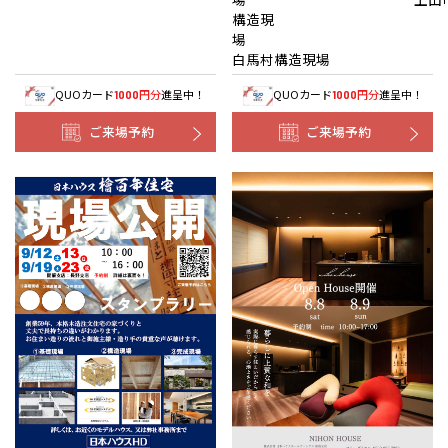
構造現
白馬村構造現場
QUOカード
円分
進呈中！
QUOカード
円分
進呈中！
1000
1000
ご来場予約
ご来場予約