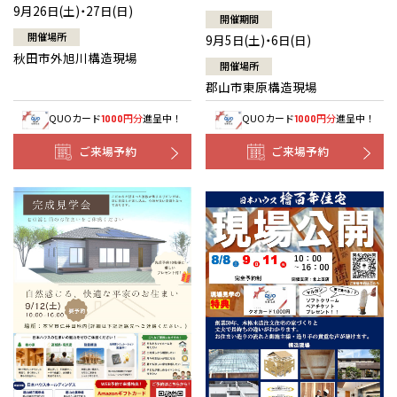
9月26日(土)・27日(日)
開催期間
開催場所
9月5日(土)・6日(日)
秋田市外旭川構造現場
開催場所
郡山市東原構造現場
QUOカード
円分
進呈中！
QUOカード
円分
進呈中！
1000
1000
ご来場予約
ご来場予約