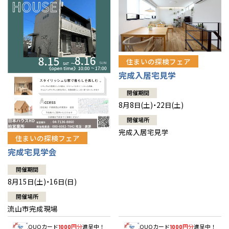
住まいの探検フェア
完成入居宅見学
開催期間
8月8日(土)・22日(土)
開催場所
完成入居宅見学
住まいの探検フェア
完成宅見学会
開催期間
8月15日(土)・16日(日)
開催場所
流山市完成現場
QUOカード
円分
進呈中！
QUOカード
円分
進呈中！
1000
1000