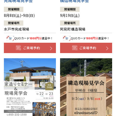
完成現場見学会
構造現場見学会
開催期間
開催期間
8月8日(土)・9日(日)
9月19日(土)
開催場所
開催場所
水戸市完成現場
阿見町構造現場
QUOカード
円分
進呈中！
QUOカード
円分
進呈中！
1000
1000
ご来場予約
ご来場予約