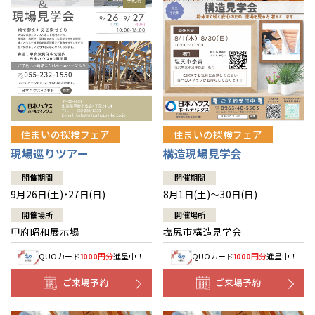
住まいの探検フェア
住まいの探検フェア
構造現場見学会
現場巡りツアー
開催期間
開催期間
8月1日(土)～30日(日)
9月26日(土)・27日(日)
開催場所
開催場所
塩尻市構造見学会
甲府昭和展示場
QUOカード
円分
進呈中！
QUOカード
円分
進呈中！
1000
1000
ご来場予約
ご来場予約