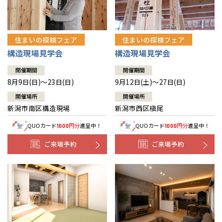
住まいの探検フェア
住まいの探検フェア
構造現場見学会
構造現場見学会
開催期間
開催期間
8月9日(日)～23日(日)
9月12日(土)～27日(日)
開催場所
開催場所
新潟市南区構造現場
新潟市西区槇尾
QUOカード
円分
進呈中！
QUOカード
円分
進呈中！
1000
1000
ご来場予約
ご来場予約