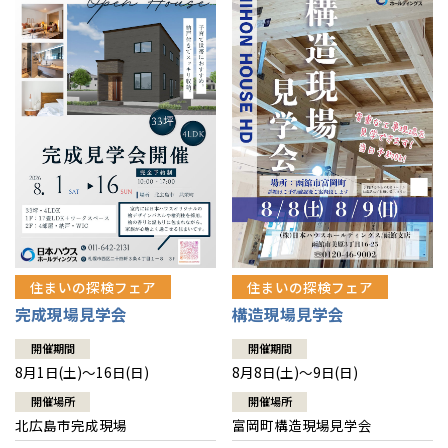
感謝訪問・長期保証
理想の木材「檜」
平屋の家
選ばれる理由
賃貸併用住宅のメリット
分譲住宅・土地
直営工事
外観・インテリア集
リフォームの流れ
安心のサポートシステム
分譲マンション
1メーターモジュール
WEB住宅展示場
介護保険利用で快適リフォーム
商品紹介
分譲マンション トップ
トランクルーム
冷暖房標準装備
暮らし方提案
展示場案内
ワザックとは
会社情報
24時間対応コールセンター
住まいのコラム
高い信頼性
会社情報 トップ
お問い合わせ
デザイン賞各種受賞
住まいのお手入れ集
安心の管理体制
住まいの探検フェア
住まいの探検フェア
ニュースリリース
会員サイト
完成現場見学会
構造現場見学会
セントラルヒーティング
ギャラリー
代表ごあいさつ
開催期間
開催期間
8月1日(土)～16日(日)
8月8日(土)～9日(日)
企業理念
開催場所
開催場所
北広島市完成現場
富岡町構造現場見学会
会社概要