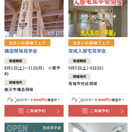
住まいの探検フェア
住まいの探検フェア
構造現場見学会
完成入居宅見学会
開催期間
開催期間
8月1日(土)～31日(月) ※要予
9月5日(土)・6日(日)
約
開催場所
開催場所
青梅市完成現場
藤沢市構造現場
QUOカード
円分
進呈中！
QUOカード
円分
進呈中！
1000
1000
ご来場予約
ご来場予約