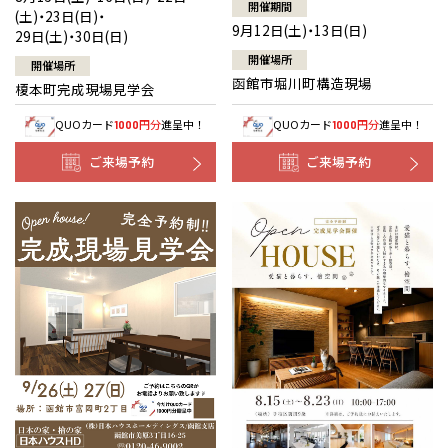
開催期間
(土)・23日(日)・
9月12日(土)・13日(日)
29日(土)・30日(日)
開催場所
開催場所
函館市堀川町構造現場
榎本町完成現場見学会
QUOカード
円分
進呈中！
QUOカード
円分
進呈中！
1000
1000
ご来場予約
ご来場予約