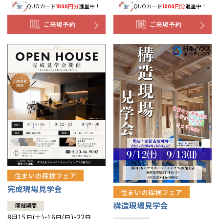
QUOカード
円分
進呈中！
QUOカード
円分
進呈中！
1000
1000
事業部紹介
ご来場予約
ご来場予約
IR情報
木材調達指針
グループ会社紹介
CMギャラリー
採用情報
住まいの探検フェア
完成現場見学会
住まいの探検フェア
構造現場見学会
開催期間
8月15日(土)・16日(日)・22日