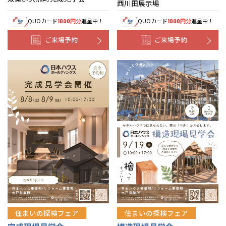
西川田展示場
QUOカード
円分
進呈中！
QUOカード
円分
進呈中！
1000
1000
ご来場予約
ご来場予約
住まいの探検フェア
住まいの探検フェア