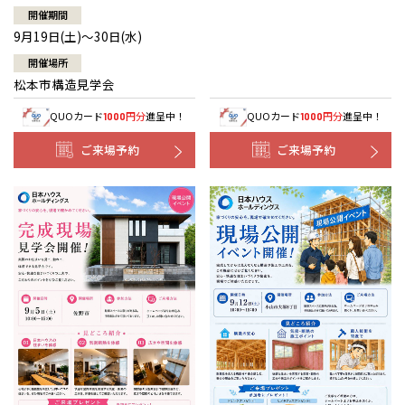
開催期間
9月19日(土)～30日(水)
開催場所
松本市構造見学会
QUOカード
円分
進呈中！
QUOカード
円分
進呈中！
1000
1000
ご来場予約
ご来場予約