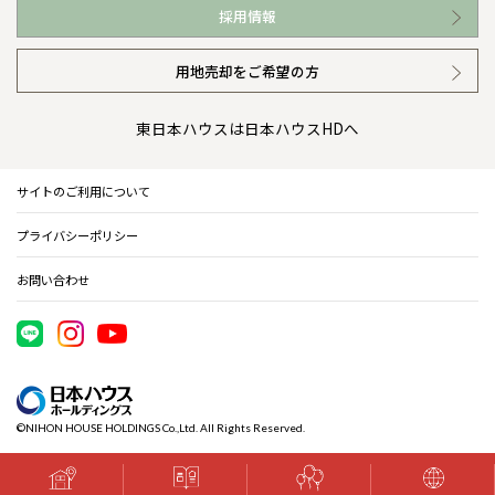
採用情報
イベント情報
安心の管理体制
ニュースリリース
用地売却をご希望の方
カタログ請求（無料）
ギャラリー
代表ごあいさつ
東日本ハウスは日本ハウスHDへ
暮らし方提案
企業理念
サイトのご利用について
住まいのコラム
会社概要
プライバシーポリシー
住まいのお手入れ集
事業部紹介
お問い合わせ
IR情報
電子公告
©NIHON HOUSE HOLDINGS Co.,Ltd. All Rights Reserved.
木材調達指針
グループ会社紹介