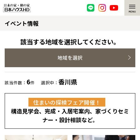
イベント情報
脱炭素・檜の家
環境にやさしい、脱炭素社会の住宅
選ばれる理由
該当する地域を選択してください。
檜・木造住宅
檜の魅力
地域を選択
耐震構造
檜の魅力 トップ
注文住宅
6
香川県
該当件数：
件
選択中：
高耐久住宅
檜と日本人
注文住宅 トップ
施工事例
住まいの探検フェア開催！
高断熱・高気密の家
1000年を超えて生きる檜
グレートステージ
リフォーム
構造見学会、完成・入居宅案内、家づくりセミ
エネルギー自給自足
知られざる檜の効果・作用
クレステージ
リフォーム トップ
資産活用
ナー・設計相談など。
ZEH特集
檜の住まいデザイン
施工事例
リフォームメニュー
資産活用 トップ
買取サービス