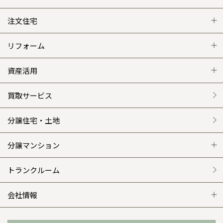
注文住宅
注文住宅 トップ
リフォーム
グレートステージ
リフォーム トップ
資産活用
クレステージ
リフォームメニュー
資産活用 トップ
買取サービス
施工事例
選ばれる理由
賃貸併用住宅のメリット
分譲住宅・土地
平屋の家
リフォームの流れ
安心のサポートシステム
分譲マンション
外観・インテリア集
介護保険利用で快適リフォーム
商品紹介
分譲マンション トップ
トランクルーム
WEB住宅展示場
カタログ請求（無料）
展示場案内
ワザックとは
会社情報
お近くの展示場
高い信頼性
会社情報 トップ