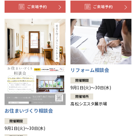
京都府
京都
ご来場予約
ご来場予約
埼玉県
埼玉
岡山県
岡山
福島県
郡山
福島
石川
千葉
静岡
京都
岡山
九州
九州
静岡県
静岡
石川県
金沢
事業部紹介
所沢
福島
浜松
兵庫県
姫路
香川県
高松
いわき
福岡県
福岡
福井県
福井
福井
茨城
三重
兵庫
香川
福岡
千葉県
千葉
IR情報
分譲マンション
会津
三重県
四日市
奈良県
奈良
柏
愛媛県
松山
佐賀県
佐賀
栃木
奈良
愛媛
佐賀
木材調達指針
※現住所のある都道府県以外の建築予定地の方でも
現住所の有るお近
茨城県
水戸
熊本県
熊本
くの展示場又は店舗にお問合せください。
移住の計画の方もご相談対
群馬
滋賀
鳥取
熊本
グループ会社紹介
応します。お気軽にご相談ください。
栃木県
宇都宮
大分県
大分
小山
リフォーム相談会
和歌山
島根
大分
CMギャラリー
宮崎県
宮崎
群馬県
群馬
開催期間
伊勢崎
広島
宮崎
鹿児島県
鹿児島
9月1日(火)～30日(水)
採用情報
開催場所
山口
鹿児島
高松シエスタ展示場
お住まいづくり相談会
徳島
長崎
開催期間
9月1日(火)～30日(水)
高知
沖縄