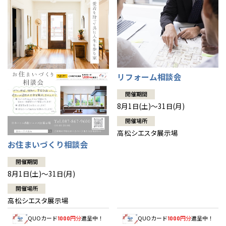
感謝訪問・長期保証
理想の木材「檜」
平屋の家
選ばれる理由
賃貸併用住宅のメリット
分譲住宅・土地
全国の展示場
お近くのイベント
直営工事
外観・インテリア集
リフォームの流れ
安心のサポートシステム
分譲マンション
1メーターモジュール
北海道
北海道
WEB住宅展示場
介護保険利用で快適リフォーム
商品紹介
分譲マンション トップ
トランクルーム
リフォーム相談会
札幌
札幌
冷暖房標準装備
札幌
東北
東北
暮らし方提案
展示場案内
ワザックとは
会社情報
開催期間
小樽
8月1日(土)～31日(月)
青森県
八戸
24時間対応コールセンター
道央
青森
甲信越・北陸
甲信越・北陸
住まいのコラム
高い信頼性
会社情報 トップ
お問い合わせ
道央
苫小牧千歳
開催場所
青森
小樽
高松シエスタ展示場
新潟県
新潟
デザイン賞各種受賞
道北
秋田
新潟
関東
関東
住まいのお手入れ集
お住まいづくり相談会
安心の管理体制
ニュースリリース
秋田県
秋田
会員サイト
長岡
道北
旭川
開催期間
東京都
世田谷
セントラルヒーティング
道南
岩手
山梨
東京
東海
東海
岩手県
盛岡
ギャラリー
代表ごあいさつ
山梨県
甲府
道南
函館
8月1日(土)～31日(月)
八王子
北上
室蘭
開催場所
愛知県
名古屋
道東
山形
長野
神奈川
愛知
近畿
近畿
長野県
長野
企業理念
神奈川県
横浜
山形県
山形
豊橋
高松シエスタ展示場
松本
道東
帯広
湘南
大阪府
大阪
釧路
宮城
富山
埼玉
岐阜
大阪
中国・四国
中国・四国
相模
QUOカード
円分
進呈中！
QUOカード
円分
進呈中！
宮城県
仙台
1000
1000
会社概要
岐阜県
岐阜
富山県
富山