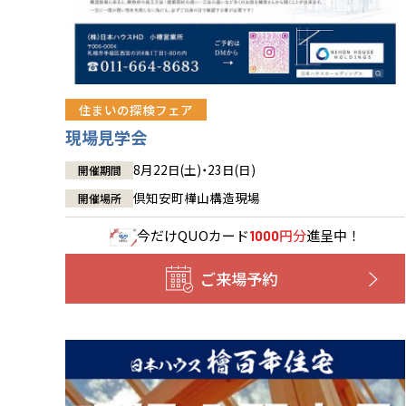
住まいの探検フェア
現場見学会
8月22日(土)・23日(日)
開催期間
倶知安町樺山構造現場
開催場所
今だけ
QUOカード
円分
進呈中！
1000
ご来場予約