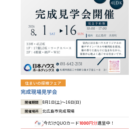
住まいの探検フェア
完成現場見学会
8月1日(土)～16日(日)
開催期間
北広島市完成現場
開催場所
今だけ
QUOカード
円分
進呈中！
1000