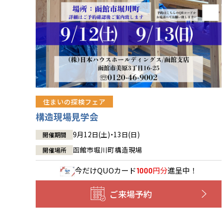
住まいの探検フェア
構造現場見学会
9月12日(土)・13日(日)
開催期間
函館市堀川町構造現場
開催場所
今だけ
QUOカード
円分
進呈中！
1000
ご来場予約