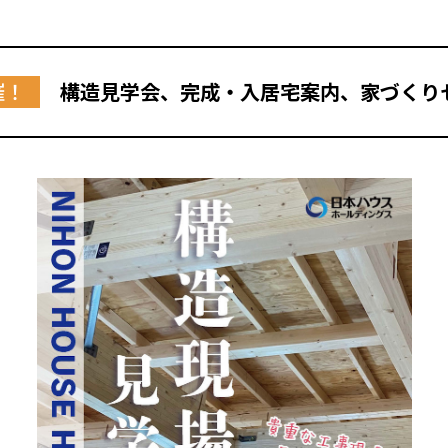
催！
構造見学会、完成・入居宅案内、家づくり
全国の展示場
お近くのイベント
北海道
北海道
札幌
札幌
札幌
東北
東北
小樽