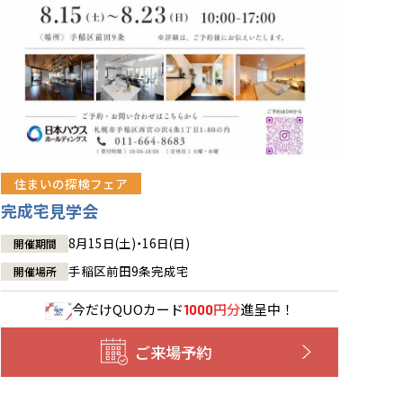
住まいの探検フェア
完成宅見学会
8月15日(土)・16日(日)
開催期間
手稲区前田9条完成宅
開催場所
今だけ
QUOカード
円分
進呈中！
1000
ご来場予約