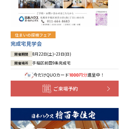
住まいの探検フェア
完成宅見学会
8月22日(土)・23日(日)
開催期間
手稲区前田9条完成宅
開催場所
今だけ
QUOカード
円分
進呈中！
1000
ご来場予約