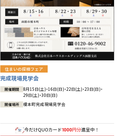
住まいの探検フェア
完成現場見学会
8月15日(土)・16日(日)・22日(土)・23日(日)・
開催期間
29日(土)・30日(日)
榎本町完成現場見学会
開催場所
今だけ
QUOカード
円分
進呈中！
1000