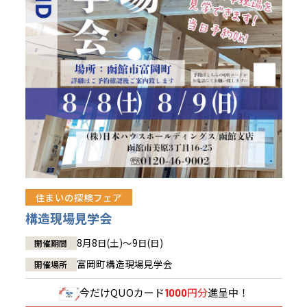
青森県
八戸
道央
青森
甲信越・北陸
甲信越・北陸
道央
苫小牧千歳
青森
小樽
新潟県
新潟
道北
秋田
新潟
関東
関東
秋田県
秋田
長岡
道北
旭川
東京都
世田谷
道南
岩手
山梨
東京
東海
東海
岩手県
盛岡
山梨県
甲府
道南
函館
八王子
北上
室蘭
愛知県
名古屋
道東
山形
長野
神奈川
愛知
近畿
近畿
長野県
長野
神奈川県
横浜
山形県
山形
豊橋
松本
道東
帯広
湘南
大阪府
大阪
釧路
宮城
富山
埼玉
岐阜
大阪
中国・四国
中国・四国
相模
宮城県
仙台
岐阜県
岐阜
富山県
富山
京都府
京都
埼玉県
埼玉
岡山県
岡山
福島県
郡山
福島
石川
千葉
静岡
京都
岡山
九州
九州
静岡県
静岡
石川県
金沢
所沢
福島
浜松
住まいの探検フェア
兵庫県
姫路
香川県
高松
いわき
福岡県
福岡
福井県
福井
福井
茨城
三重
兵庫
香川
福岡
構造現場見学会
千葉県
千葉
会津
三重県
四日市
分譲マンション
奈良県
奈良
柏
愛媛県
松山
佐賀県
佐賀
8月8日(土)～9日(日)
開催期間
栃木
奈良
愛媛
佐賀
茨城県
水戸
富岡町構造現場見学会
開催場所
熊本県
熊本
※現住所のある都道府県以外の建築予定地の方でも
群馬
滋賀
鳥取
熊本
現住所の有るお近くの展示場又は店舗にお問合せください。
栃木県
宇都宮
今だけ
QUOカード
円分
進呈中！
1000
大分県
大分
小山
移住の計画の方もご相談対応します。お気軽にご相談ください。