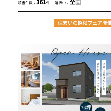
361
全国
該当件数：
件
選択中：
住まいの探検フェア開