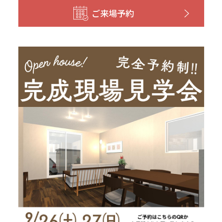
和歌山
島根
大分
ご来場予約
宮崎県
宮崎
群馬県
群馬
伊勢崎
広島
宮崎
鹿児島県
鹿児島
山口
鹿児島
徳島
長崎
高知
沖縄