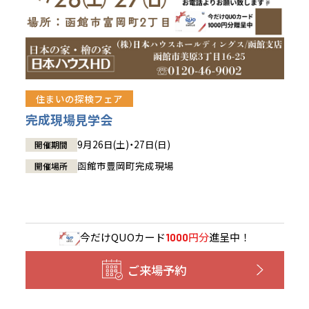
住まいの探検フェア
完成現場見学会
9月26日(土)・27日(日)
開催期間
函館市豊岡町完成現場
開催場所
今だけ
QUOカード
円分
進呈中！
1000
ご来場予約