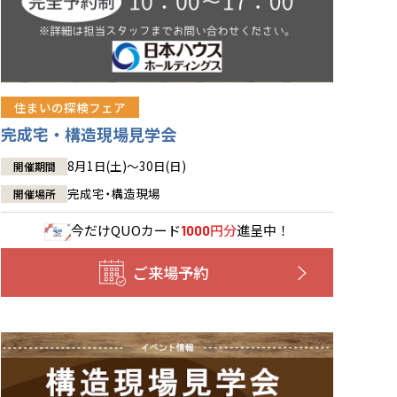
住まいの探検フェア
完成宅・構造現場見学会
8月1日(土)～30日(日)
開催期間
完成宅・構造現場
開催場所
今だけ
QUOカード
円分
進呈中！
1000
ご来場予約