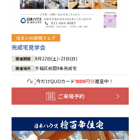
住まいの探検フェア
完成宅見学会
8月22日(土)・23日(日)
開催期間
手稲区前田9条完成宅
開催場所
今だけ
QUOカード
円分
進呈中！
1000
ご来場予約