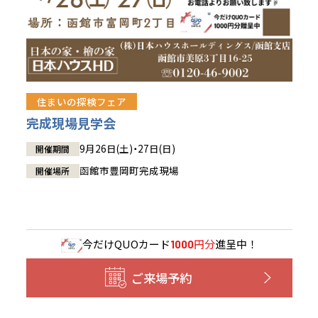
住まいの探検フェア
完成現場見学会
9月26日(土)・27日(日)
開催期間
函館市豊岡町完成現場
開催場所
今だけ
QUOカード
円分
進呈中！
1000
ご来場予約