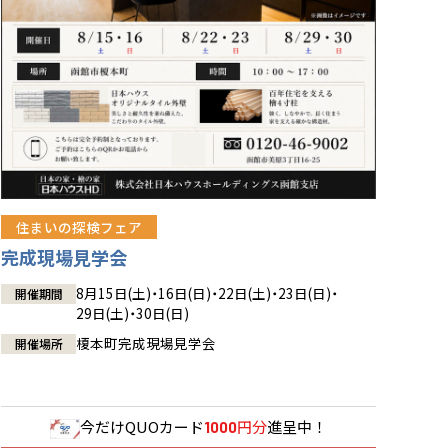
住まいの探検フェア
完成現場見学会
8月15日(土)・16日(日)・22日(土)・23日(日)・
開催期間
29日(土)・30日(日)
榎本町完成現場見学会
開催場所
今だけ
QUOカード
円分
進呈中！
1000