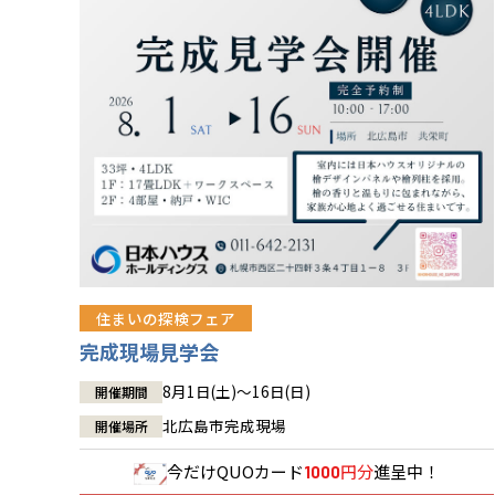
住まいの探検フェア
完成現場見学会
8月1日(土)～16日(日)
開催期間
北広島市完成現場
開催場所
今だけ
QUOカード
円分
進呈中！
1000