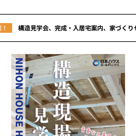
催！
構造見学会、完成・入居宅案内、家づくり
全国の展示場
お近くのイベント
北海道
北海道
札幌
札幌
札幌
東北
東北
小樽