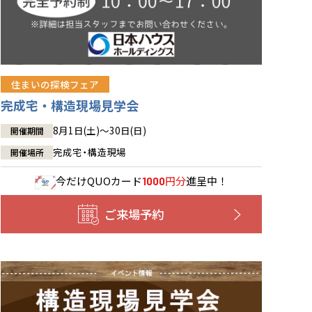
住まいの探検フェア
完成宅・構造現場見学会
8月1日(土)～30日(日)
開催期間
完成宅・構造現場
開催場所
今だけ
QUOカード
円分
進呈中！
1000
ご来場予約