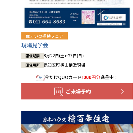
住まいの探検フェア
現場見学会
8月22日(土)・23日(日)
開催期間
倶知安町樺山構造現場
開催場所
今だけ
QUOカード
円分
進呈中！
1000
ご来場予約