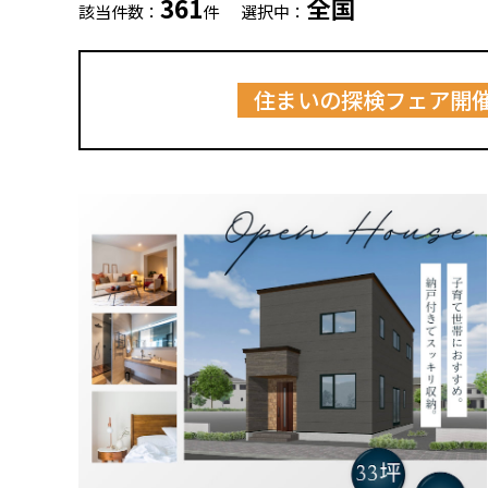
361
全国
該当件数：
件
選択中：
住まいの探検フェア開