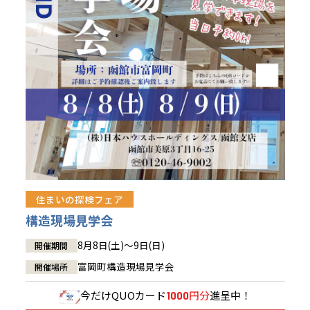
青森県
八戸
道央
青森
甲信越・北陸
甲信越・北陸
道央
苫小牧千歳
青森
小樽
新潟県
新潟
道北
秋田
新潟
関東
関東
秋田県
秋田
長岡
道北
旭川
東京都
世田谷
道南
岩手
山梨
東京
東海
東海
岩手県
盛岡
山梨県
甲府
道南
函館
八王子
北上
室蘭
愛知県
名古屋
道東
山形
長野
神奈川
愛知
近畿
近畿
長野県
長野
神奈川県
横浜
山形県
山形
豊橋
松本
道東
帯広
湘南
大阪府
大阪
釧路
宮城
富山
埼玉
岐阜
大阪
中国・四国
中国・四国
相模
宮城県
仙台
岐阜県
岐阜
富山県
富山
京都府
京都
埼玉県
埼玉
岡山県
岡山
福島県
郡山
福島
石川
千葉
静岡
京都
岡山
九州
九州
静岡県
静岡
石川県
金沢
所沢
福島
浜松
住まいの探検フェア
兵庫県
姫路
香川県
高松
いわき
福岡県
福岡
福井県
福井
福井
茨城
三重
兵庫
香川
福岡
構造現場見学会
千葉県
千葉
会津
三重県
四日市
分譲マンション
奈良県
奈良
柏
愛媛県
松山
佐賀県
佐賀
8月8日(土)～9日(日)
開催期間
栃木
奈良
愛媛
佐賀
茨城県
水戸
富岡町構造現場見学会
開催場所
熊本県
熊本
※現住所のある都道府県以外の建築予定地の方でも
群馬
滋賀
鳥取
熊本
現住所の有るお近くの展示場又は店舗にお問合せください。
栃木県
宇都宮
今だけ
QUOカード
円分
進呈中！
1000
大分県
大分
小山
移住の計画の方もご相談対応します。お気軽にご相談ください。