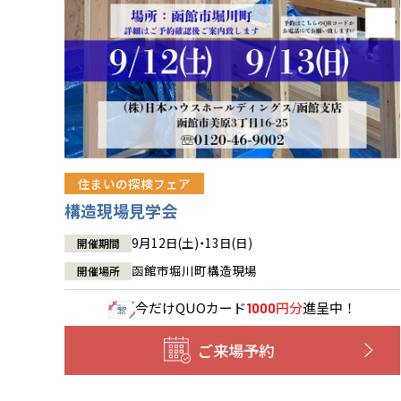
住まいの探検フェア
構造現場見学会
9月12日(土)・13日(日)
開催期間
函館市堀川町構造現場
開催場所
今だけ
QUOカード
円分
進呈中！
1000
ご来場予約