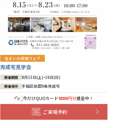
住まいの探検フェア
完成宅見学会
8月15日(土)・16日(日)
開催期間
手稲区前田9条完成宅
開催場所
今だけ
QUOカード
円分
進呈中！
1000
ご来場予約