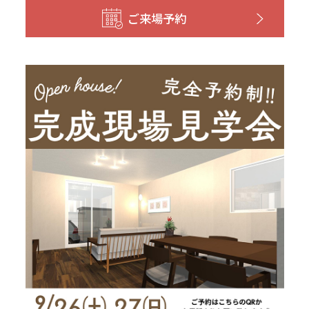
和歌山
島根
大分
ご来場予約
宮崎県
宮崎
群馬県
群馬
伊勢崎
広島
宮崎
鹿児島県
鹿児島
山口
鹿児島
徳島
長崎
高知
沖縄