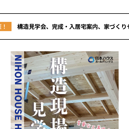
催！
構造見学会、完成・入居宅案内、家づくり
全国の展示場
お近くのイベント
北海道
北海道
札幌
札幌
札幌
東北
東北
小樽