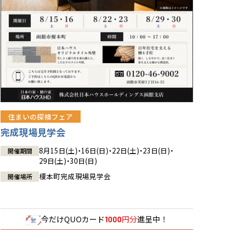
住まいの探検フェア
完成現場見学会
8月15日(土)・16日(日)・22日(土)・23日(日)・
開催期間
29日(土)・30日(日)
榎本町完成現場見学会
開催場所
今だけ
QUOカード
円分
進呈中！
1000