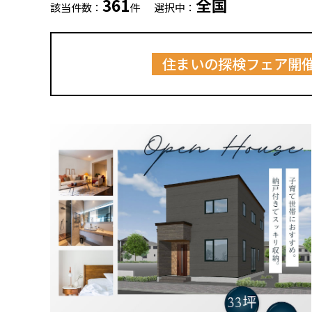
361
全国
該当件数：
件
選択中：
住まいの探検フェア開