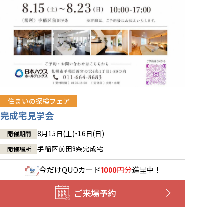
住まいの探検フェア
完成宅見学会
8月15日(土)・16日(日)
開催期間
手稲区前田9条完成宅
開催場所
今だけ
QUOカード
円分
進呈中！
1000
ご来場予約