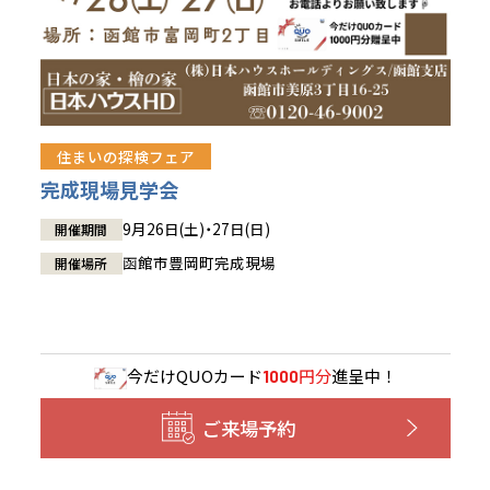
住まいの探検フェア
完成現場見学会
9月26日(土)・27日(日)
開催期間
函館市豊岡町完成現場
開催場所
今だけ
QUOカード
円分
進呈中！
1000
ご来場予約