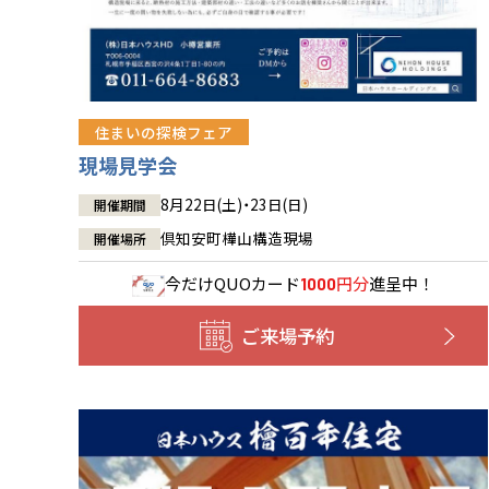
住まいの探検フェア
現場見学会
8月22日(土)・23日(日)
開催期間
倶知安町樺山構造現場
開催場所
今だけ
QUOカード
円分
進呈中！
1000
ご来場予約