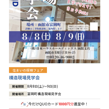
青森県
八戸
道央
青森
甲信越・北陸
甲信越・北陸
道央
苫小牧千歳
青森
小樽
新潟県
新潟
道北
秋田
新潟
関東
関東
秋田県
秋田
長岡
道北
旭川
東京都
世田谷
道南
岩手
山梨
東京
東海
東海
岩手県
盛岡
山梨県
甲府
道南
函館
八王子
北上
室蘭
愛知県
名古屋
道東
山形
長野
神奈川
愛知
近畿
近畿
長野県
長野
神奈川県
横浜
山形県
山形
豊橋
松本
道東
帯広
湘南
大阪府
大阪
釧路
宮城
富山
埼玉
岐阜
大阪
中国・四国
中国・四国
相模
宮城県
仙台
岐阜県
岐阜
富山県
富山
京都府
京都
埼玉県
埼玉
岡山県
岡山
福島県
郡山
福島
石川
千葉
静岡
京都
岡山
九州
九州
静岡県
静岡
石川県
金沢
所沢
福島
浜松
住まいの探検フェア
兵庫県
姫路
香川県
高松
いわき
福岡県
福岡
福井県
福井
福井
茨城
三重
兵庫
香川
福岡
構造現場見学会
千葉県
千葉
会津
三重県
四日市
分譲マンション
奈良県
奈良
柏
愛媛県
松山
佐賀県
佐賀
8月8日(土)～9日(日)
開催期間
栃木
奈良
愛媛
佐賀
茨城県
水戸
富岡町構造現場見学会
開催場所
熊本県
熊本
※現住所のある都道府県以外の建築予定地の方でも
群馬
滋賀
鳥取
熊本
現住所の有るお近くの展示場又は店舗にお問合せください。
栃木県
宇都宮
今だけ
QUOカード
円分
進呈中！
1000
大分県
大分
小山
移住の計画の方もご相談対応します。お気軽にご相談ください。