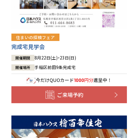
住まいの探検フェア
完成宅見学会
8月22日(土)・23日(日)
開催期間
手稲区前田9条完成宅
開催場所
今だけ
QUOカード
円分
進呈中！
1000
ご来場予約