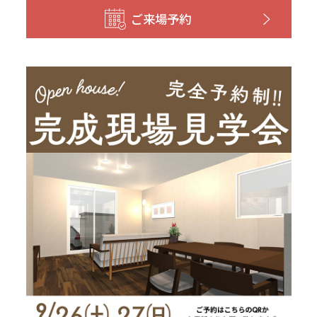
和歌山
島根
大分
ご来場予約
宮崎県
宮崎
群馬県
群馬
伊勢崎
広島
宮崎
鹿児島県
鹿児島
山口
鹿児島
徳島
長崎
高知
沖縄