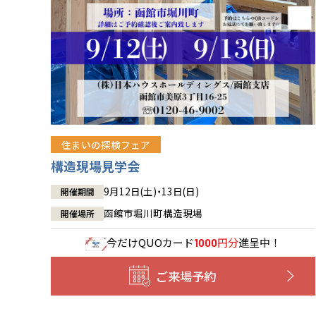
住まいの探検フェア
構造現場見学会
9月12日(土)・13日(日)
開催期間
函館市堀川町構造現場
開催場所
今だけ
QUOカード
円分
進呈中！
1000
ご来場予約