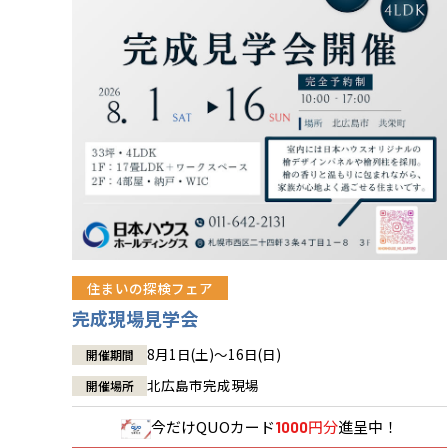
住まいの探検フェア
完成現場見学会
8月1日(土)～16日(日)
開催期間
北広島市完成現場
開催場所
今だけ
QUOカード
円分
進呈中！
1000