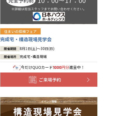
住まいの探検フェア
完成宅・構造現場見学会
8月1日(土)～30日(日)
開催期間
完成宅・構造現場
開催場所
今だけ
QUOカード
円分
進呈中！
1000
ご来場予約