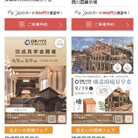
西川田展示場
QUOカード
円分
進呈中！
QUOカード
円分
進呈中！
1000
1000
ご来場予約
ご来場予約
住まいの探検フェア
住まいの探検フェア