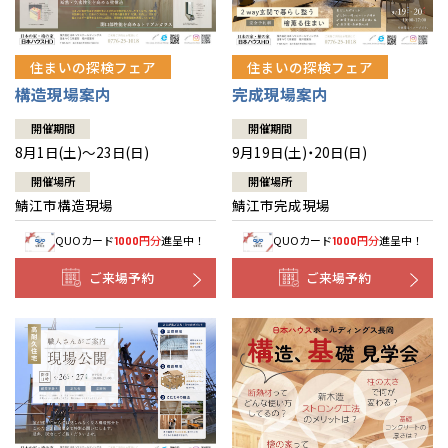
住まいの探検フェア
住まいの探検フェア
構造現場案内
完成現場案内
開催期間
開催期間
8月1日(土)～23日(日)
9月19日(土)・20日(日)
開催場所
開催場所
鯖江市構造現場
鯖江市完成現場
QUOカード
円分
進呈中！
QUOカード
円分
進呈中！
1000
1000
ご来場予約
ご来場予約