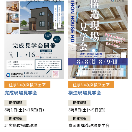
感謝訪問・長期保証
理想の木材「檜」
平屋の家
選ばれる理由
賃貸併用住宅のメリット
分譲住宅・土地
直営工事
外観・インテリア集
リフォームの流れ
安心のサポートシステム
分譲マンション
1メーターモジュール
WEB住宅展示場
介護保険利用で快適リフォーム
商品紹介
分譲マンション トップ
トランクルーム
冷暖房標準装備
暮らし方提案
展示場案内
ワザックとは
会社情報
24時間対応コールセンター
住まいのコラム
高い信頼性
会社情報 トップ
お問い合わせ
デザイン賞各種受賞
住まいのお手入れ集
安心の管理体制
住まいの探検フェア
住まいの探検フェア
ニュースリリース
会員サイト
完成現場見学会
構造現場見学会
セントラルヒーティング
ギャラリー
代表ごあいさつ
開催期間
開催期間
8月1日(土)～16日(日)
8月8日(土)～9日(日)
企業理念
開催場所
開催場所
北広島市完成現場
富岡町構造現場見学会
会社概要