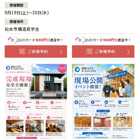
開催期間
9月19日(土)～30日(水)
開催場所
松本市構造見学会
QUOカード
円分
進呈中！
QUOカード
円分
進呈中！
1000
1000
ご来場予約
ご来場予約