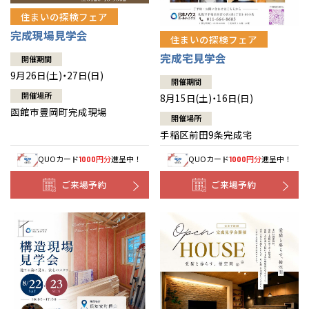
住まいの探検フェア
完成現場見学会
住まいの探検フェア
完成宅見学会
開催期間
9月26日(土)・27日(日)
開催期間
開催場所
8月15日(土)・16日(日)
函館市豊岡町完成現場
開催場所
手稲区前田9条完成宅
QUOカード
円分
進呈中！
QUOカード
円分
進呈中！
1000
1000
ご来場予約
ご来場予約
全国の展示場
お近くのイベント