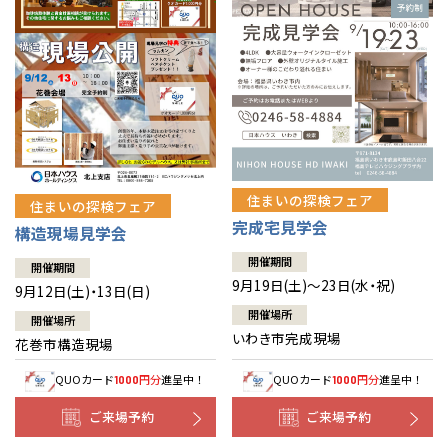
住まいの探検フェア
住まいの探検フェア
完成宅見学会
構造現場見学会
開催期間
開催期間
9月19日(土)～23日(水・祝)
9月12日(土)・13日(日)
開催場所
開催場所
いわき市完成現場
花巻市構造現場
QUOカード
円分
進呈中！
QUOカード
円分
進呈中！
1000
1000
ご来場予約
ご来場予約