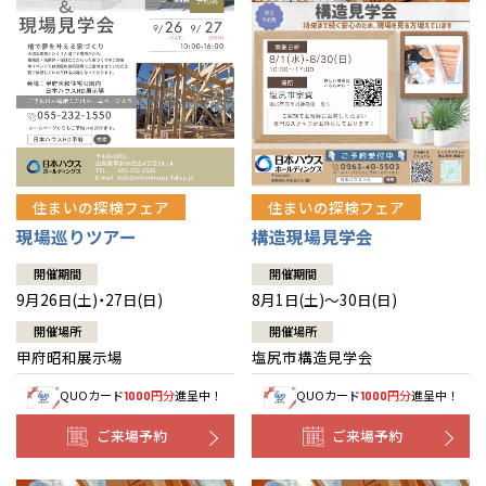
住まいの探検フェア
住まいの探検フェア
構造現場見学会
現場巡りツアー
開催期間
開催期間
8月1日(土)～30日(日)
9月26日(土)・27日(日)
開催場所
開催場所
塩尻市構造見学会
甲府昭和展示場
QUOカード
円分
進呈中！
QUOカード
円分
進呈中！
1000
1000
ご来場予約
ご来場予約