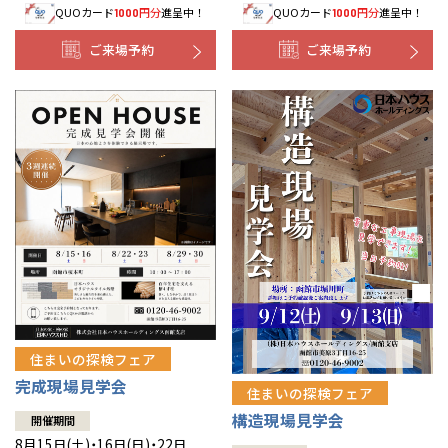
QUOカード
円分
進呈中！
QUOカード
円分
進呈中！
1000
1000
事業部紹介
ご来場予約
ご来場予約
IR情報
木材調達指針
グループ会社紹介
CMギャラリー
採用情報
住まいの探検フェア
完成現場見学会
住まいの探検フェア
構造現場見学会
開催期間
8月15日(土)・16日(日)・22日