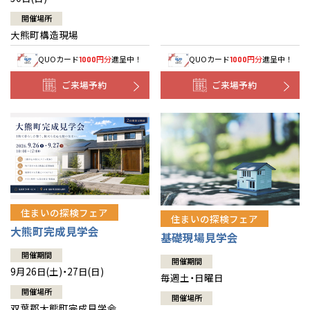
開催場所
大熊町構造現場
QUOカード
円分
進呈中！
QUOカード
円分
進呈中！
1000
1000
ご来場予約
ご来場予約
住まいの探検フェア
住まいの探検フェア
大熊町完成見学会
基礎現場見学会
開催期間
開催期間
9月26日(土)・27日(日)
毎週土・日曜日
開催場所
開催場所
双葉郡大熊町完成見学会