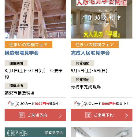
住まいの探検フェア
住まいの探検フェア
構造現場見学会
完成入居宅見学会
開催期間
開催期間
8月1日(土)～31日(月) ※要予
9月5日(土)・6日(日)
約
開催場所
開催場所
青梅市完成現場
藤沢市構造現場
QUOカード
円分
進呈中！
QUOカード
円分
進呈中！
1000
1000
ご来場予約
ご来場予約