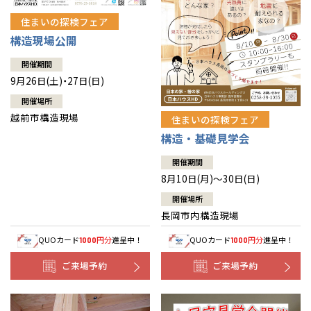
住まいの探検フェア
構造現場公開
開催期間
9月26日(土)・27日(日)
開催場所
越前市構造現場
住まいの探検フェア
構造・基礎見学会
開催期間
8月10日(月)～30日(日)
開催場所
長岡市内構造現場
QUOカード
円分
進呈中！
QUOカード
円分
進呈中！
1000
1000
ご来場予約
ご来場予約