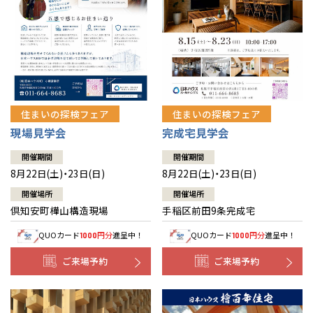
北海道
北海道
札幌
札幌
札幌
東北
東北
小樽
青森県
八戸
道央
青森
甲信越・北陸
甲信越・北陸
道央
苫小牧千歳
青森
小樽
新潟県
新潟
住まいの探検フェア
住まいの探検フェア
道北
秋田
新潟
関東
関東
秋田県
秋田
長岡
道北
旭川
現場見学会
完成宅見学会
東京都
世田谷
道南
岩手
山梨
東京
東海
東海
岩手県
盛岡
山梨県
甲府
開催期間
開催期間
道南
函館
八王子
北上
8月22日(土)・23日(日)
8月22日(土)・23日(日)
室蘭
愛知県
名古屋
道東
山形
長野
神奈川
愛知
近畿
近畿
長野県
長野
神奈川県
横浜
山形県
山形
開催場所
開催場所
豊橋
松本
道東
帯広
湘南
倶知安町樺山構造現場
手稲区前田9条完成宅
大阪府
大阪
釧路
宮城
富山
埼玉
岐阜
大阪
中国・四国
中国・四国
相模
宮城県
仙台
岐阜県
岐阜
富山県
富山
QUOカード
円分
進呈中！
QUOカード
円分
進呈中！
1000
1000
京都府
京都
埼玉県
埼玉
岡山県
岡山
福島県
郡山
福島
石川
千葉
静岡
京都
岡山
九州
九州
静岡県
静岡
石川県
金沢
ご来場予約
ご来場予約
所沢
福島
浜松
兵庫県
姫路
香川県
高松
いわき
福岡県
福岡
福井県
福井
福井
茨城
三重
兵庫
香川
福岡
千葉県
千葉
分譲マンション
会津
三重県
四日市
奈良県
奈良
柏
愛媛県
松山