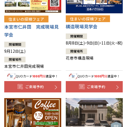
住まいの探検フェア
住まいの探検フェア
構造現場見学会
本宮市仁井田 完成現場見
学会
開催期間
8月8日(土)・9日(日)・11日(火・祝)
開催期間
9月12日(土)
開催場所
花巻市構造現場
開催場所
本宮市仁井田完成現場
QUOカード
円分
進呈中！
QUOカード
円分
進呈中！
1000
1000
ご来場予約
ご来場予約