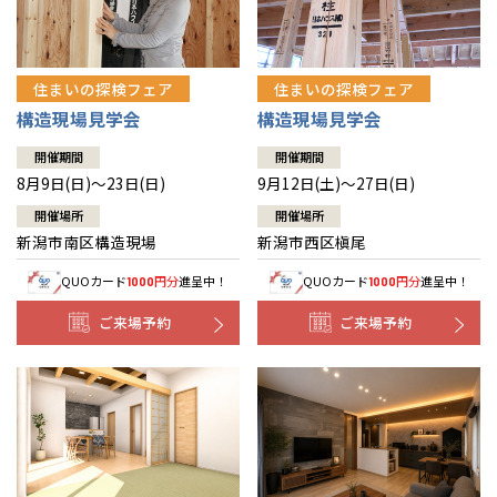
住まいの探検フェア
住まいの探検フェア
構造現場見学会
構造現場見学会
開催期間
開催期間
8月9日(日)～23日(日)
9月12日(土)～27日(日)
開催場所
開催場所
新潟市南区構造現場
新潟市西区槇尾
QUOカード
円分
進呈中！
QUOカード
円分
進呈中！
1000
1000
ご来場予約
ご来場予約