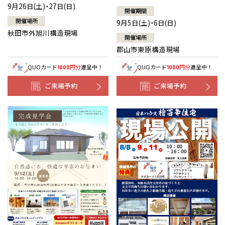
9月26日(土)・27日(日)
開催期間
開催場所
9月5日(土)・6日(日)
秋田市外旭川構造現場
開催場所
郡山市東原構造現場
QUOカード
円分
進呈中！
QUOカード
円分
進呈中！
1000
1000
ご来場予約
ご来場予約