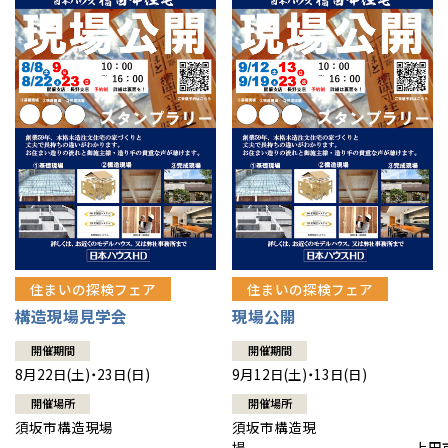
住まいの探検フェア
住まいの探検フェア
構造現場見学会
現場公開
開催期間
開催期間
8月22日(土)・23日(日)
9月12日(土)・13日(日)
開催場所
開催場所
須坂市構造現場
須坂市構造現
場 上田