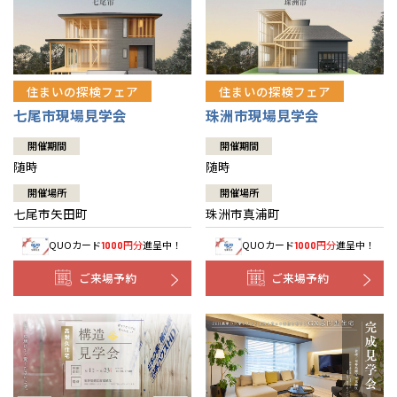
住まいの探検フェア
住まいの探検フェア
七尾市現場見学会
珠洲市現場見学会
開催期間
開催期間
随時
随時
開催場所
開催場所
七尾市矢田町
珠洲市真浦町
QUOカード
円分
進呈中！
QUOカード
円分
進呈中！
1000
1000
ご来場予約
ご来場予約