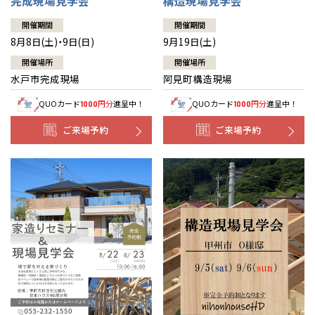
完成現場見学会
構造現場見学会
開催期間
開催期間
8月8日(土)・9日(日)
9月19日(土)
開催場所
開催場所
水戸市完成現場
阿見町構造現場
QUOカード
円分
進呈中！
QUOカード
円分
進呈中！
1000
1000
ご来場予約
ご来場予約