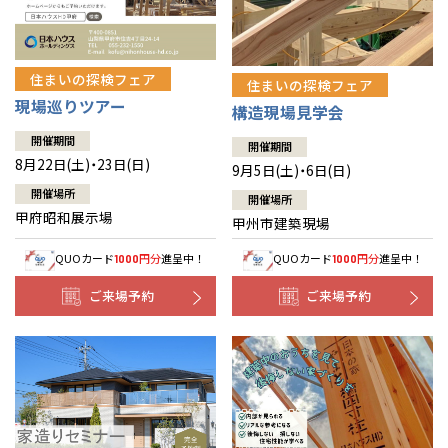
住まいの探検フェア
住まいの探検フェア
現場巡りツアー
構造現場見学会
開催期間
開催期間
8月22日(土)・23日(日)
9月5日(土)・6日(日)
開催場所
開催場所
甲府昭和展示場
甲州市建築現場
QUOカード
円分
進呈中！
QUOカード
円分
進呈中！
1000
1000
ご来場予約
ご来場予約