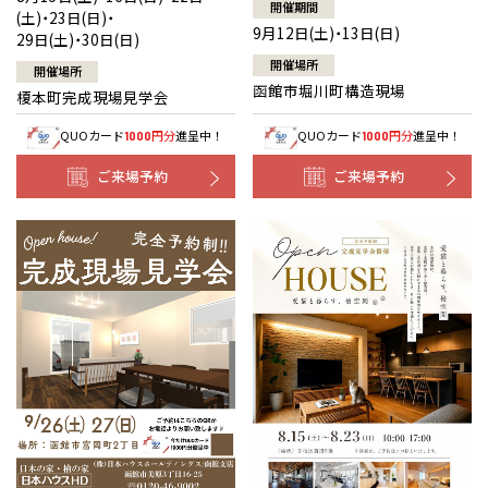
開催期間
(土)・23日(日)・
9月12日(土)・13日(日)
29日(土)・30日(日)
開催場所
開催場所
函館市堀川町構造現場
榎本町完成現場見学会
QUOカード
円分
進呈中！
QUOカード
円分
進呈中！
1000
1000
ご来場予約
ご来場予約