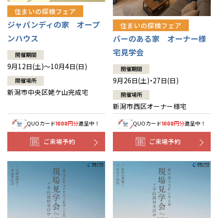
住まいの探検フェア
ジャパンディの家 オープ
住まいの探検フェア
ンハウス
バーのある家 オーナー様
宅見学会
開催期間
9月12日(土)～10月4日(日)
開催期間
9月26日(土)・27日(日)
開催場所
新潟市中央区姥ケ山完成宅
開催場所
新潟市西区オーナー様宅
QUOカード
円分
進呈中！
QUOカード
円分
進呈中！
1000
1000
ご来場予約
ご来場予約