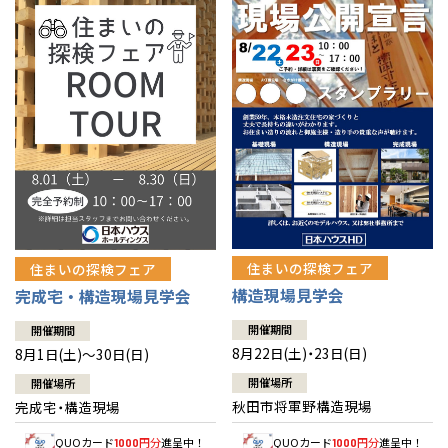
佐賀県
佐賀
栃木
奈良
愛媛
佐賀
※現住所のある都道府県以外の建築予定地の方でも
現住所の有るお近
茨城県
水戸
熊本県
熊本
くの展示場又は店舗にお問合せください。
移住の計画の方もご相談対
群馬
滋賀
鳥取
熊本
応します。お気軽にご相談ください。
栃木県
宇都宮
大分県
大分
小山
和歌山
島根
大分
宮崎県
宮崎
群馬県
群馬
伊勢崎
広島
宮崎
鹿児島県
鹿児島
山口
鹿児島
徳島
長崎
住まいの探検フェア
住まいの探検フェア
構造現場見学会
完成宅・構造現場見学会
高知
沖縄
開催期間
開催期間
8月22日(土)・23日(日)
8月1日(土)～30日(日)
開催場所
開催場所
秋田市将軍野構造現場
完成宅・構造現場
QUOカード
円分
進呈中！
QUOカード
円分
進呈中！
1000
1000