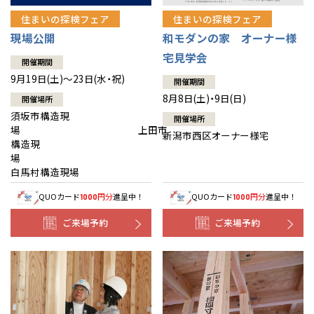
住まいの探検フェア
住まいの探検フェア
現場公開
和モダンの家 オーナー様
宅見学会
開催期間
9月19日(土)～23日(水・祝)
開催期間
8月8日(土)・9日(日)
開催場所
須坂市構造現
開催場所
場 上田市
新潟市西区オーナー様宅
構造現
場
白馬村構造現場
QUOカード
円分
進呈中！
QUOカード
円分
進呈中！
1000
1000
ご来場予約
ご来場予約