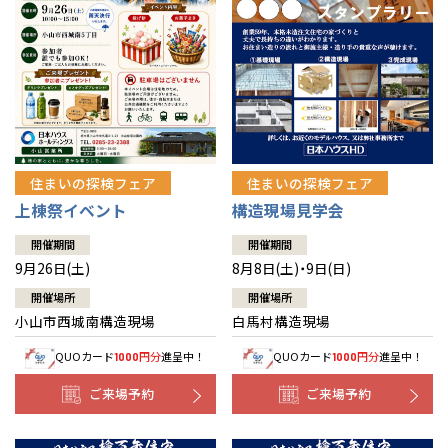
住まいの探検フェア
住まいの探検フェア
上棟祭イベント
構造現場見学会
開催期間
開催期間
9月26日(土)
8月8日(土)・9日(日)
開催場所
開催場所
小山市西城南構造現場
白馬村構造現場
QUOカード
円分
進呈中！
QUOカード
円分
進呈中！
1000
1000
ご来場予約
ご来場予約