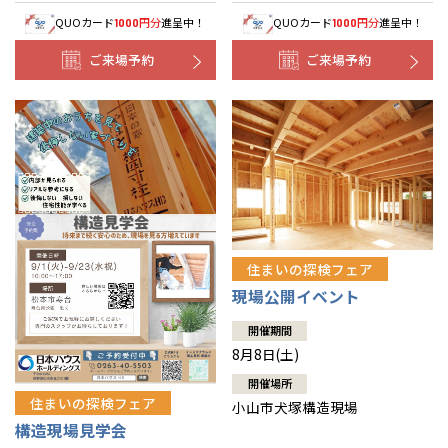
QUOカード
円分
進呈中！
QUOカード
円分
進呈中！
1000
1000
ご来場予約
ご来場予約
住まいの探検フェア
現場公開イベント
開催期間
8月8日(土)
開催場所
住まいの探検フェア
小山市犬塚構造現場
構造現場見学会