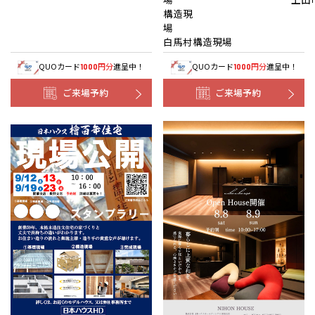
構造現
白馬村構造現場
QUOカード
円分
進呈中！
QUOカード
円分
進呈中！
1000
1000
ご来場予約
ご来場予約