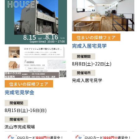
住まいの探検フェア
完成入居宅見学
開催期間
8月8日(土)・22日(土)
開催場所
完成入居宅見学
住まいの探検フェア
完成宅見学会
開催期間
8月15日(土)・16日(日)
開催場所
流山市完成現場
QUOカード
円分
進呈中！
QUOカード
円分
進呈中！
1000
1000