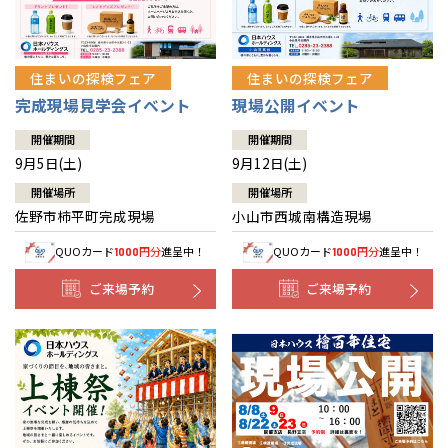
住まいの探検フェア
住まいの探検フェア
完成現場見学会イベント
現場公開イベント
開催期間
開催期間
9月5日(土)
9月12日(土)
開催場所
開催場所
佐野市柿平町完成現場
小山市西城南構造現場
QUOカード
円分
進呈中！
QUOカード
円分
進呈中！
1000
1000
ご来場予約
ご来場予約