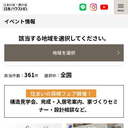
イベント情報
脱炭素・檜の家
環境にやさしい、脱炭素社会の住宅
選ばれる理由
該当する地域を選択してください。
檜・木造住宅
檜の魅力
地域を選択
耐震構造
檜の魅力 トップ
注文住宅
361
全国
該当件数：
件
選択中：
高耐久住宅
檜と日本人
注文住宅 トップ
施工事例
住まいの探検フェア開催！
高断熱・高気密の家
1000年を超えて生きる檜
グレートステージ
リフォーム
構造見学会、完成・入居宅案内、家づくりセミ
エネルギー自給自足
知られざる檜の効果・作用
クレステージ
リフォーム トップ
資産活用
ナー・設計相談など。
ZEH特集
檜の住まいデザイン
施工事例
リフォームメニュー
資産活用 トップ
買取サービス