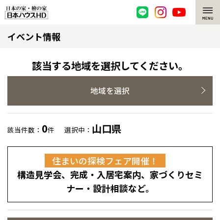
イベント情報
脱炭素・檜の家
環境にやさしい、脱炭素社会の住宅
選ばれる理由
該当する地域を選択してください。
檜・木造住宅
檜の魅力
地域を選択
耐震構造
檜の魅力 トップ
注文住宅
0
山口県
該当件数：
件
選択中：
高耐久住宅
檜と日本人
注文住宅 トップ
施工事例
全国の展示場
お近くのイベント
住まいの探検フェア開催！
高断熱・高気密の家
1000年を超えて生きる檜
グレートステージ
リフォーム
構造見学会、完成・入居宅案内、家づくりセミ
北海道
北海道
エネルギー自給自足
知られざる檜の効果・作用
クレステージ
リフォーム トップ
資産活用
ナー・設計相談など。
札幌
札幌
札幌
東北
東北
ZEH特集
檜の住まいデザイン
施工事例
小樽
リフォームメニュー
資産活用 トップ
買取サービス