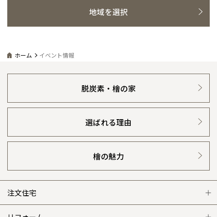
青森県
八戸
道央
青森
甲信越・北陸
甲信越・北陸
地域を選択
道央
苫小牧千歳
感謝訪問・長期保証
理想の木材「檜」
平屋の家
青森
選ばれる理由
賃貸併用住宅のメリット
分譲住宅・土地
小樽
新潟県
新潟
道北
秋田
新潟
関東
関東
秋田県
秋田
直営工事
外観・インテリア集
長岡
リフォームの流れ
安心のサポートシステム
分譲マンション
道北
旭川
東京都
世田谷
道南
岩手
山梨
東京
東海
東海
ホーム
イベント情報
岩手県
盛岡
山梨県
甲府
1メーターモジュール
道南
函館
WEB住宅展示場
八王子
介護保険利用で快適リフォーム
商品紹介
分譲マンション トップ
トランクルーム
北上
室蘭
愛知県
名古屋
道東
山形
長野
神奈川
愛知
近畿
近畿
長野県
長野
神奈川県
横浜
冷暖房標準装備
山形県
山形
暮らし方提案
脱炭素・檜の家
豊橋
展示場案内
ワザックとは
松本
会社情報
道東
帯広
湘南
大阪府
大阪
釧路
宮城
富山
埼玉
岐阜
大阪
中国・四国
中国・四国
相模
宮城県
仙台
岐阜県
岐阜
24時間対応コールセンター
富山県
富山
住まいのコラム
高い信頼性
会社情報 トップ
お問い合わせ
選ばれる理由
京都府
京都
埼玉県
埼玉
岡山県
岡山
福島県
郡山
福島
石川
千葉
静岡
京都
岡山
九州
九州
静岡県
静岡
石川県
金沢
デザイン賞各種受賞
所沢
住まいのお手入れ集
福島
安心の管理体制
浜松
ニュースリリース
会員サイト
兵庫県
姫路
香川県
高松
いわき
福岡県
福岡
福井県
福井
福井
茨城
三重
兵庫
香川
福岡
千葉県
千葉
檜の魅力
分譲マンション
会津
セントラルヒーティング
三重県
四日市
ギャラリー
奈良県
奈良
代表ごあいさつ
柏
愛媛県
松山
佐賀県
佐賀
栃木
奈良
愛媛
佐賀
※現住所のある都道府県以外の建築予定地の方でも
現住所の有るお近
茨城県
水戸
企業理念
熊本県
熊本
注文住宅
くの展示場又は店舗にお問合せください。
移住の計画の方もご相談対
群馬
滋賀
鳥取
熊本
応します。お気軽にご相談ください。
栃木県
宇都宮
大分県
大分
会社概要
小山
注文住宅 トップ
リフォーム