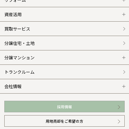
和歌山
島根
大分
宮崎県
宮崎
事業部紹介
群馬県
群馬
グレートステージ
リフォーム トップ
資産活用
伊勢崎
広島
宮崎
鹿児島県
鹿児島
IR情報
クレステージ
リフォームメニュー
資産活用 トップ
買取サービス
山口
鹿児島
木材調達指針
施工事例
選ばれる理由
賃貸併用住宅のメリット
分譲住宅・土地
徳島
長崎
グループ会社紹介
平屋の家
リフォームの流れ
安心のサポートシステム
分譲マンション
高知
沖縄
CMギャラリー
外観・インテリア集
介護保険利用で快適リフォーム
商品紹介
分譲マンション トップ
トランクルーム
採用情報
WEB住宅展示場
カタログ請求（無料）
展示場案内
ワザックとは
会社情報
お近くの展示場
高い信頼性
会社情報 トップ
採用情報
イベント情報
安心の管理体制
ニュースリリース
用地売却をご希望の方