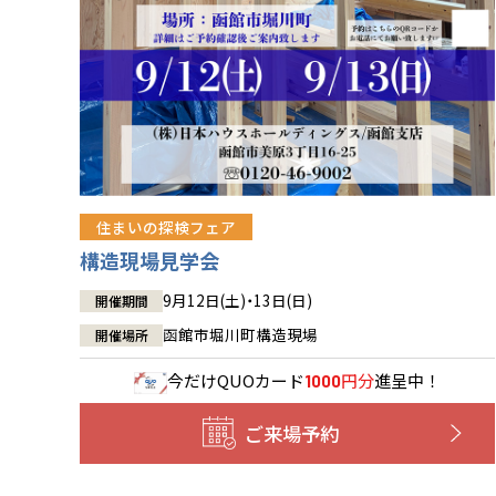
住まいの探検フェア
構造現場見学会
9月12日(土)・13日(日)
開催期間
函館市堀川町構造現場
開催場所
今だけ
QUOカード
円分
進呈中！
1000
ご来場予約