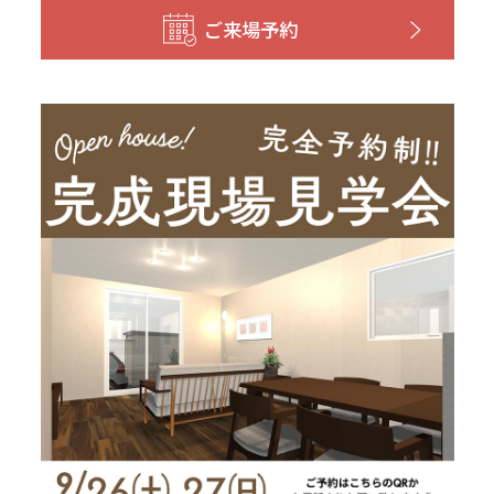
和歌山
島根
大分
ご来場予約
宮崎県
宮崎
群馬県
群馬
伊勢崎
広島
宮崎
鹿児島県
鹿児島
山口
鹿児島
徳島
長崎
高知
沖縄