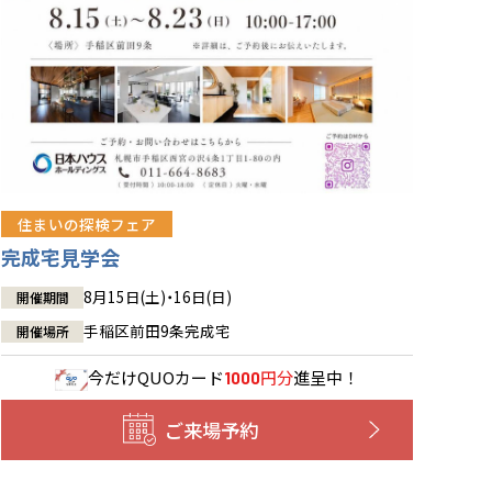
住まいの探検フェア
完成宅見学会
8月15日(土)・16日(日)
開催期間
手稲区前田9条完成宅
開催場所
今だけ
QUOカード
円分
進呈中！
1000
ご来場予約