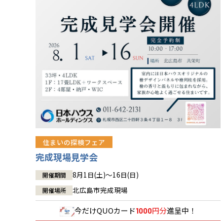
住まいの探検フェア
完成現場見学会
8月1日(土)～16日(日)
開催期間
北広島市完成現場
開催場所
今だけ
QUOカード
円分
進呈中！
1000