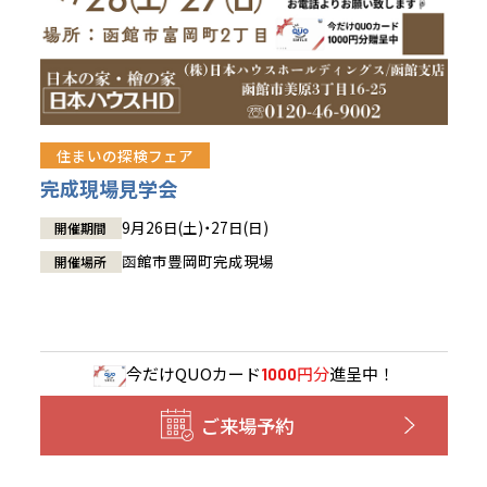
住まいの探検フェア
完成現場見学会
9月26日(土)・27日(日)
開催期間
函館市豊岡町完成現場
開催場所
今だけ
QUOカード
円分
進呈中！
1000
ご来場予約