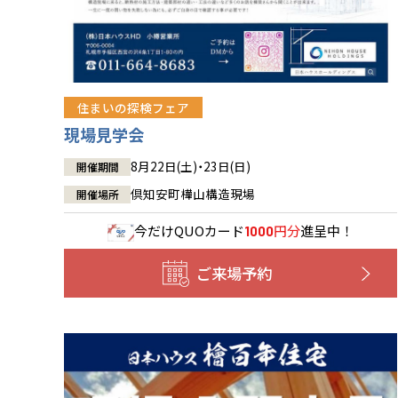
住まいの探検フェア
現場見学会
8月22日(土)・23日(日)
開催期間
倶知安町樺山構造現場
開催場所
今だけ
QUOカード
円分
進呈中！
1000
ご来場予約