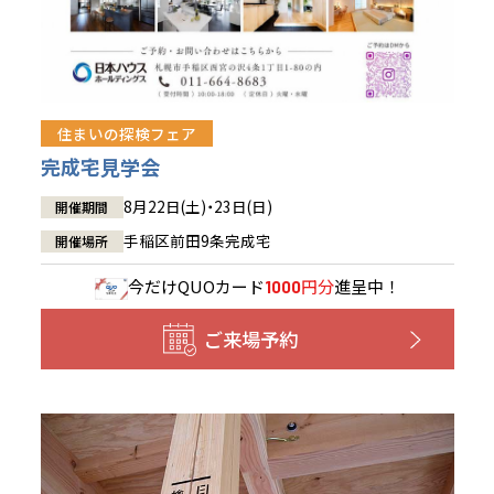
住まいの探検フェア
完成宅見学会
8月22日(土)・23日(日)
開催期間
手稲区前田9条完成宅
開催場所
今だけ
QUOカード
円分
進呈中！
1000
ご来場予約