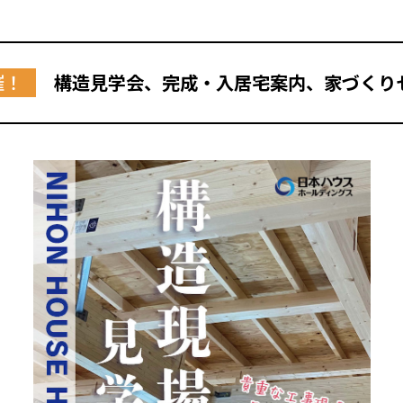
催！
構造見学会、完成・入居宅案内、家づくり
全国の展示場
お近くのイベント
北海道
北海道
札幌
札幌
札幌
東北
東北
小樽