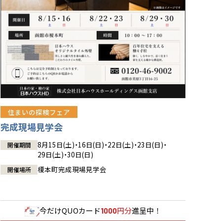
住まいの探検フェア
完成現場見学会
8月15日(土)・16日(日)・22日(土)・23日(日)・
開催期間
29日(土)・30日(日)
榎本町完成現場見学会
開催場所
今だけ
QUOカード
円分
進呈中！
1000