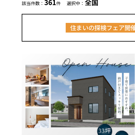
361
全国
該当件数：
件
選択中：
住まいの探検フェア開