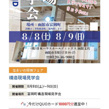
青森県
八戸
道央
青森
甲信越・北陸
甲信越・北陸
道央
苫小牧千歳
青森
小樽
新潟県
新潟
道北
秋田
新潟
関東
関東
秋田県
秋田
長岡
道北
旭川
東京都
世田谷
道南
岩手
山梨
東京
東海
東海
岩手県
盛岡
山梨県
甲府
道南
函館
八王子
北上
室蘭
愛知県
名古屋
道東
山形
長野
神奈川
愛知
近畿
近畿
長野県
長野
神奈川県
横浜
山形県
山形
豊橋
松本
道東
帯広
湘南
大阪府
大阪
釧路
宮城
富山
埼玉
岐阜
大阪
中国・四国
中国・四国
相模
宮城県
仙台
岐阜県
岐阜
富山県
富山
京都府
京都
埼玉県
埼玉
岡山県
岡山
福島県
郡山
福島
石川
千葉
静岡
京都
岡山
九州
九州
静岡県
静岡
石川県
金沢
所沢
福島
浜松
住まいの探検フェア
兵庫県
姫路
香川県
高松
いわき
福岡県
福岡
福井県
福井
福井
茨城
三重
兵庫
香川
福岡
構造現場見学会
千葉県
千葉
会津
三重県
四日市
分譲マンション
奈良県
奈良
柏
愛媛県
松山
佐賀県
佐賀
8月8日(土)～9日(日)
開催期間
栃木
奈良
愛媛
佐賀
茨城県
水戸
富岡町構造現場見学会
開催場所
熊本県
熊本
※現住所のある都道府県以外の建築予定地の方でも
群馬
滋賀
鳥取
熊本
現住所の有るお近くの展示場又は店舗にお問合せください。
栃木県
宇都宮
今だけ
QUOカード
円分
進呈中！
1000
大分県
大分
小山
移住の計画の方もご相談対応します。お気軽にご相談ください。