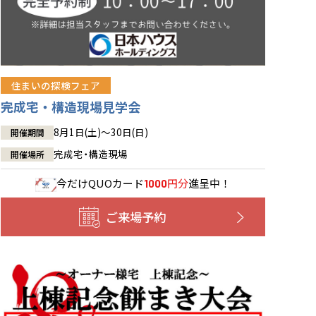
住まいの探検フェア
完成宅・構造現場見学会
8月1日(土)～30日(日)
開催期間
完成宅・構造現場
開催場所
今だけ
QUOカード
円分
進呈中！
1000
ご来場予約